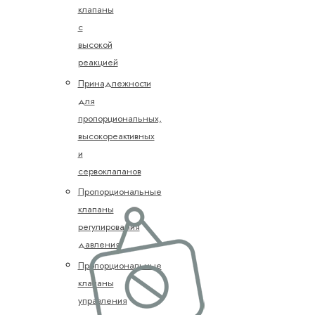
клапаны
с
высокой
реакцией
Принадлежности
для
пропорциональных,
высокореактивных
и
сервоклапанов
Пропорциональные
клапаны
регулирования
давления
Пропорциональные
клапаны
управления