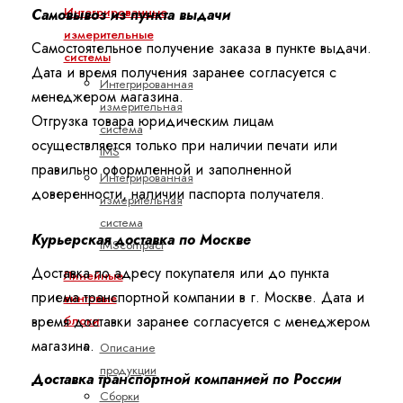
Интегрированные
Самовывоз из пункта выдачи
измерительные
Самостоятельное получение заказа в пункте выдачи.
системы
Дата и время получения заранее согласуется с
Интегрированная
менеджером магазина.
измерительная
Отгрузка товара юридическим лицам
система
осуществляется только при наличии печати или
IMS
правильно оформленной и заполненной
Интегрированная
доверенности, наличии паспорта получателя.
измерительная
система
Курьерская доставка по Москве
IMScompact
Доставка по адресу покупателя или до пункта
Линейные
приема транспортной компании в г. Москве. Дата и
винтовые
время доставки заранее согласуется с менеджером
блоки
магазина.
Описание
продукции
Доставка транспортной компанией по России
Сборки