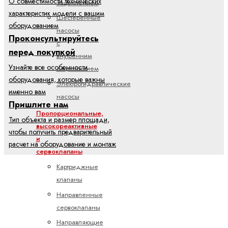
О совместимости технических
зацеплением
характеристик модели с вашим
Шестеренные
оборудованием
насосы
Проконсультируйтесь
с
перед покупкой
внутренним
Узнайте все особенности
зацеплением
оборудования, которые важны
Электрогидравлические
именно вам
насосы
Пришлите нам
Пропорциональные,
Тип объекта и размер площади,
высокореактивные
чтобы получить предварительный
и
расчет на оборудование и монтаж
сервоклапаны
Картриджные
клапаны
Направленные
сервоклапаны
Направляющие