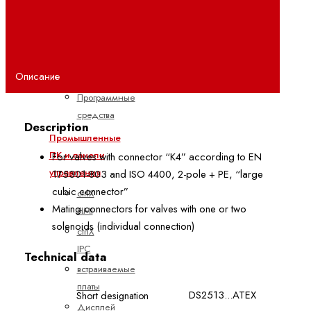
Проектирование
ctrlX
РАБОТАЕТ
Наборы
Описание
инструментов
Программные
средства
Description
Промышленные
ПК и панели
For valves with connector “K4” according to EN
управления
175301-803 and ISO 4400, 2-pole + PE, “large
cubic connector”
ctrlX
Mating connectors for valves with one or two
HMI
solenoids (individual connection)
ctrlX
IPC
Technical data
встраиваемые
платы
DS2513...ATEX
Short designation
Дисплей