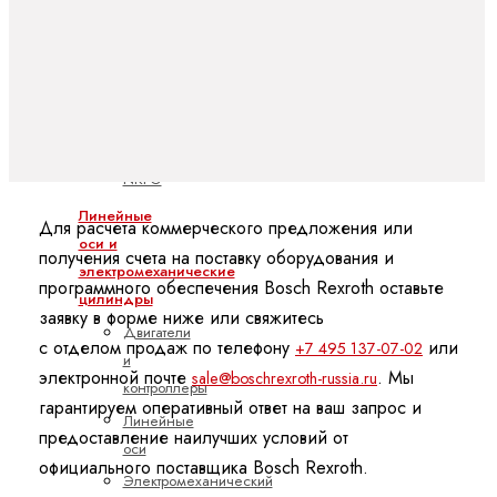
Системы
шариковых
направляющих
Системы
шариковых
направляющих
NRFG
Линейные
Для расчета коммерческого предложения или
оси и
получения счета на поставку оборудования и
электромеханические
программного обеспечения Bosch Rexroth оставьте
цилиндры
заявку в форме ниже или свяжитесь
Двигатели
с отделом продаж по телефону
или
+7 495 137-07-02
и
электронной почте
. Мы
sale@boschrexroth-russia.ru
контроллеры
гарантируем оперативный ответ на ваш запрос и
Линейные
предоставление наилучших условий от
оси
официального поставщика Bosch Rexroth.
Электромеханический