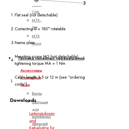
MTX -
CML
1
Flat seal (not detachable)
MTX -
XM
2
Contacting 0 + 180° rotatable
MTX
3
Name plate
micro
Mounting screw M3 (not detachable),
Техника линейных перемещений
4
tightening torque MA = 1 Nm
Аксессуары
Cable length 3.5 or 12 m (see “ordering
и запасные
L
code”)
части
Винты
Downloads
Заглушки
для
Leitungsdosen
монтажных
und
отверстий
Kabelsätze für