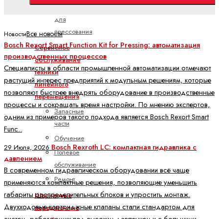
функций
для
прессования
Все новости
Новости
Bosch Rexort Smart Function Kit for Pressing: автоматизация
Сервисное
производственных процессов
обслуживание
Специалисты в области промышленной автоматизации отмечают
техники
растущий интерес предприятий к модульным решениям, которые
линейного
позволяют быстрее внедрять оборудование в производственные
перемещения
процессы и сокращать время настройки. По мнению экспертов,
Запасные
одним из примеров такого подхода является Bosch Rexort Smart
части
Func..
Обучение
Bosch Rexroth LC: компактная гидравлика с
29 Июля, 2026
Полевое
давлением
обслуживание
В современном гидравлическом оборудовании всё чаще
Ремонт
применяются компактные решения, позволяющие уменьшить
габариты распределительных блоков и упростить монтаж.
Шариковые
Двухходовые картриджные клапаны стали стандартом для
передаточные
систем, работающих под высоким давлением и с большими