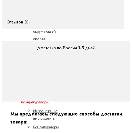
Использование
в
особых
Отзывов (0)
условиях
окружающей
среды
Паспорта
Доставка по России 1-5 дней
безопасности
и
изделия
Dynalub
Инструменты
и
конфигураторы
Инженерные
Мы предлагаем следующие способы доставки
инструменты
товара:
Конфигураторы