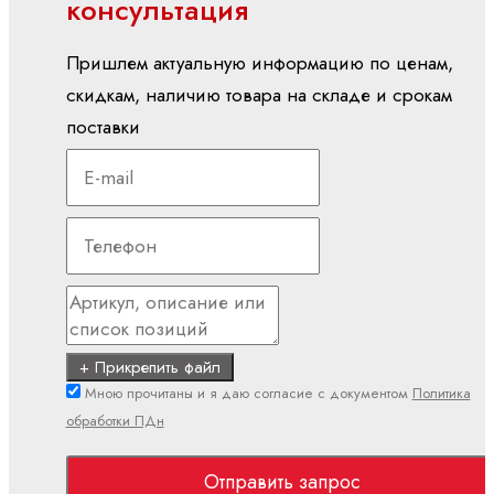
консультация
3SA -
3D
Пришлем актуальную информацию по ценам,
консольная
скидкам, наличию товара на складе и срокам
камера
поставки
3SB -
3D
портал
Наборы
интеллектуальных
функций
Интеллектуальный
функциональный
+ Прикрепить файл
набор
Мною прочитаны и я даю согласие с документом
Политика
для
обработки ПДн
обработки
Набор
Отправить запрос
интеллектуальных