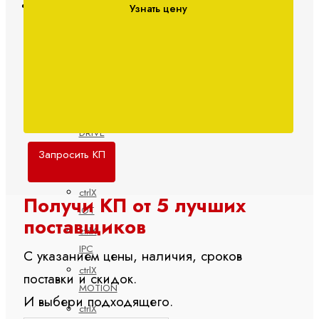
Электроприводы и системы управления
Узнать цену
ctrlX
АВТОМАТИЗАЦИЯ
ctrlX
CORE
ctrlX
DRIVE
ctrlX
Запросить КП
HMI
ctrlX
Получи КП от 5 лучших
IOT
поставщиков
ctrlX
IPC
С указанием цены, наличия, сроков
ctrlX
поставки и скидок.
MOTION
И выбери подходящего.
ctrlX