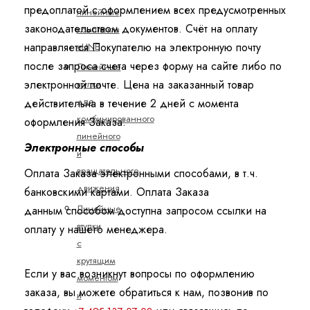
предоплатой с оформлением всех предусмотренных
линейные
законодательством документов. Счёт на оплату
комплекты
направляется Покупателю на электронную почту
eLINE
после запроса счета через форму на сайте либо по
Линейные
электронной почте. Цена на заказанный товар
втулки
для
действительна в течение 2 дней с момента
комбинированного
оформления Заказа.
линейного
Электронные способы
и
вращательного
Оплата Заказа электронными способами, в т.ч.
движения
банковскими картами. Оплата Заказа
Линейные
данным способом доступна запросом ссылки на
втулки
оплату у нашего менеджера.
с
крутящим
Если у вас возникнут вопросы по оформлению
моментом
заказа, вы можете обратиться к нам, позвонив по
и