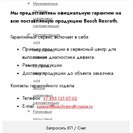
Миниатюрные
системы
Мы предоставляем официальную гарантию на
шариковых
всю поставляемую продукцию Bosch Rexroth.
направляющих
Направляющие
Гарантийный сервис включает в себя:
для
Приемку продукции в сервисный центр для
кулачковых
роликов
выполнения диагностики дефекта.
Ремонт продукции.
Реечный
Доставку продукции до объекта заказчика.
привод
для
Контакты гарантийного отдела:
систем
шариковых
Телефон:
+7 495 137-07-02
направляющих
E-mail:
support@boschrexroth-russia.ru
Роликовые
рельсовые
системы
Запросить КП / Счет