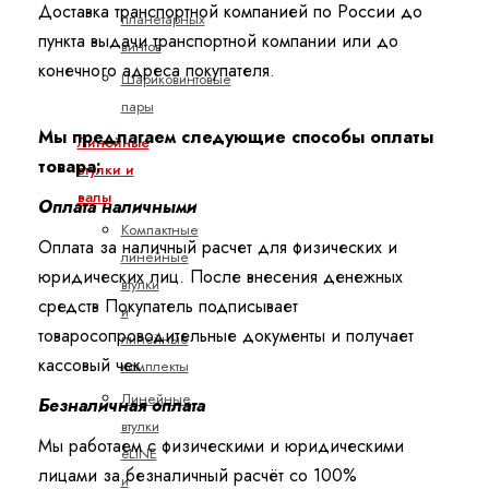
Доставка транспортной компанией по России до
планетарных
пункта выдачи транспортной компании или до
винтов
конечного адреса покупателя.
Шариковинтовые
пары
Мы предлагаем следующие способы оплаты
Линейные
товара:
втулки и
валы
Оплата наличными
Компактные
Оплата за наличный расчет для физических и
линейные
юридических лиц. После внесения денежных
втулки
средств Покупатель подписывает
и
товаросопроводительные документы и получает
линейные
кассовый чек.
комплекты
Линейные
Безналичная оплата
втулки
Мы работаем с физическими и юридическими
eLINE
лицами за безналичный расчёт со 100%
и