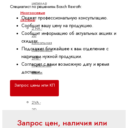
цилиндр
Специалист по решениям Bosch Rexroth:
Многоосевые
Окажет профессиональную консультацию.
системы
Сообщит вашу цену на продукцию.
2 HA -
Сообщит информацию об актуальных акциях и
2D
скидках.
консольная
Подскажет ближайшее к вам отделение с
поверхность
наличием нужной продукции.
2HB -
Согласует с вами возможную дату и время
портальный
доставки.
станок
для
Запрос цены или КП
двухмерных
зон
2VA -
2D
линейный
Запрос цен, наличия или
портал