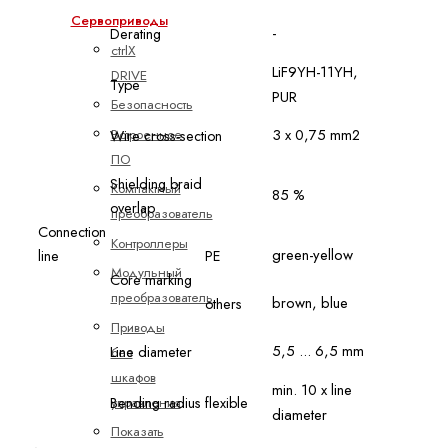
Сервоприводы
-
Derating
ctrlX
LiF9YH-11YH,
DRIVE
Type
PUR
Безопасность
3 x 0,75 mm2
Встроенное
Wire cross-section
ПО
Shielding braid
Компактный
85 %
overlap
преобразователь
Connection
Контроллеры
green-yellow
line
PE
Модульный
Core marking
преобразователь
brown, blue
others
Приводы
5,5 ... 6,5 mm
Line diameter
без
шкафов
min. 10 x line
управления
Bending radius
flexible
diameter
Показать