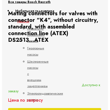
Все товары Bosch Rexroth
Мобильная гидравлика
Mating connectors for valves with
connector “K4”, without circuitry,
Насосы
standard, with assembled
Аксиально-
connection line (ATEX)
поршневые
DS2513...ATEX
насосы
Героторные
насосы
Шестеренные
насосы
с
внешним
Доступно к
зацеплением
заказу
Электрогидравлические
Цена по запросу
насосы