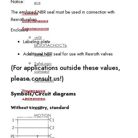
Notice:
все
The enclosed NBR seal must be used in connection with
Техника
Rexroth valves.
обеспечения
безопасности
Enclosed :
ctrlX
Labeling plate
БЕЗОПАСНОСТЬ
Additional NBR seal for use with Rexroth valves
SafeLogic
SafeLogic
(For applications outside these values,
compact
please consult us!)
SafeMotion
Управление
Symbols/Circuit diagrams
движением
Without circuitry, standard
ctrlX
MOTION
FTS -
YM