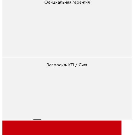
линейные
Официальная гарантия
электродвигатели
Синхронные
моментные
двигатели
Синхронные
серводвигатели
ПЛК
Запросить КП / Счет
ctrlX
PLC
ILC -
CML
ILC -
VPB
ILC -
XM