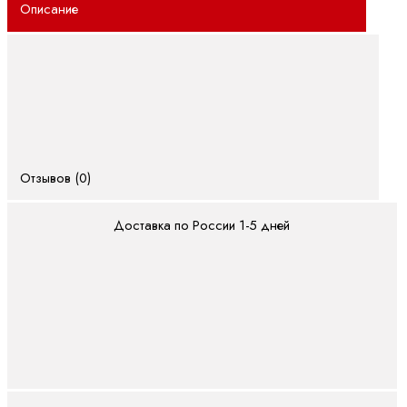
Описание
Полевая
линия
(IP67)
Поточный
(IP20)
Двигатели и
редукторы
Отзывов (0)
ctrlX
DRIVE
Доставка по России 1-5 дней
Асинхронные
серводвигатели
Высокоскоростные
двигатели
Планетарные
серворедукторы
Синхронные