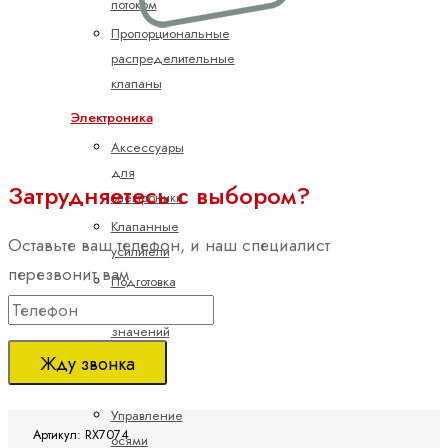
потоком
Пропорциональные
распределительные
клапаны
Электроника
Аксессуары
для
Затрудняетесь с выбором?
электроники
Клапанные
Оставьте ваш телефон, и наш специалист
усилители
перезвонит вам
Подготовка
командных
значений
Жду звонка
Управление
насосами
Управление
Артикул: RX7074
осями