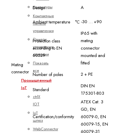
A
Клавиатуры
Design
Компактные
-30 … +90
Ambient temperature
°C
панели
управления
IP65 with
Панели
mating
Protection class
управления
connector
according to EN
станками
60529
mounted and
fitted
Показать
Mating
все
connector
2 + PE
Number of poles
Промышленный
DIN EN
IoT
Standard
175301-803
ctrlX
ATEX Cat. 3
IOT
GD, EN
IoT
60079-0, EN
Certification/conformity
шлюз
60079-15, EN
WebConnector
60079-31