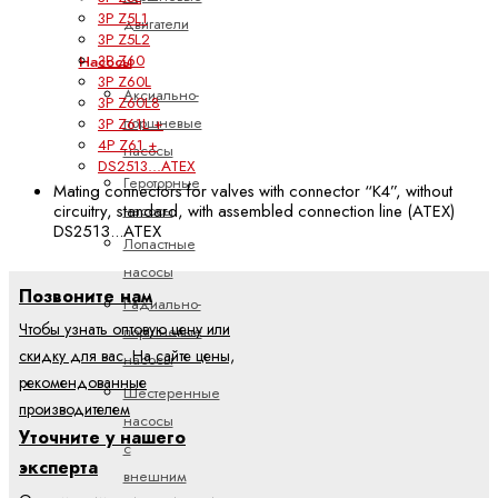
3P Z5L1
двигатели
3P Z5L2
3P Z60
Насосы
3P Z60L
Аксиально-
3P Z60L8
поршневые
3P Z61L +
4P Z61 +
насосы
DS2513...ATEX
Героторные
Mating connectors for valves with connector “K4”, without
circuitry, standard, with assembled connection line (ATEX)
насосы
DS2513...ATEX
Лопастные
насосы
Позвоните нам
Радиально-
Чтобы узнать оптовую цену или
поршневые
скидку для вас. На сайте цены,
насосы
рекомендованные
Шестеренные
производителем
насосы
Уточните у нашего
с
эксперта
внешним