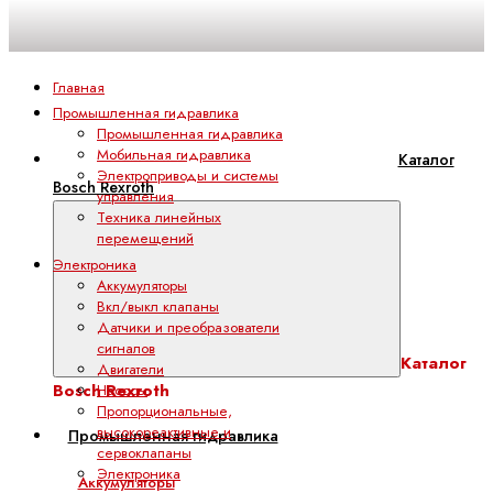
Главная
Промышленная гидравлика
Промышленная гидравлика
Мобильная гидравлика
Каталог
Электроприводы и системы
Bosch Rexroth
управления
Техника линейных
перемещений
Электроника
Аккумуляторы
Вкл/выкл клапаны
Датчики и преобразователи
сигналов
Каталог
Двигатели
Bosch Rexroth
Насосы
Пропорциональные,
высокореактивные и
Промышленная гидравлика
сервоклапаны
Электроника
Аккумуляторы