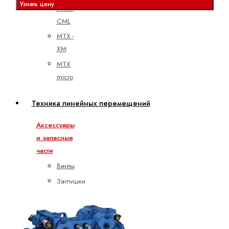
Узнать цену
MTX -
CML
MTX -
XM
MTX
micro
Техника линейных перемещений
Аксессуары
и запасные
части
Винты
Заглушки
для
монтажных
отверстий