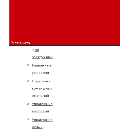
потоком
Пропорциональные
распределительные
клапаны
Электроника
Аксессуары
Узнать цену
для
электроники
Клапанные
усилители
Подготовка
командных
значений
Управление
насосами
Управление
осями