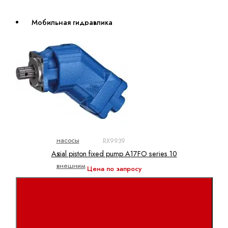
Мобильная гидравлика
Насосы
Аксиально-
поршневые
насосы
Героторные
насосы
Шестеренные
насосы
RX9939
с
Axial piston fixed pump A17FO series 10
внешним
Цена по запросу
зацеплением
Электрогидравлические
насосы