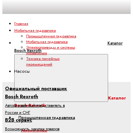
Главная
Мобильная гидравлика
Промышленная гидравлика
Мобильная гидравлика
Каталог
Электроприводы и системы
Bosch Rexroth
управления
Техника линейных
перемещений
Насосы
Официальный поставщик
Bosch Rexroth
Каталог
Bosch Rexroth
Авторизованный представитель в
России и СНГ
Промышленная гидравлика
B2B сервис
Возможность закупки товаров
Аккумуляторы