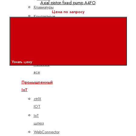
Axial piston fixed pump A4FO
Клавиатуры
Цена по запросу
Компактные
панели
управления
Панели
управления
станками
Узнать цену
Показать
все
Промышленный
IoT
ctrlX
IOT
IoT
шлюз
WebConnector