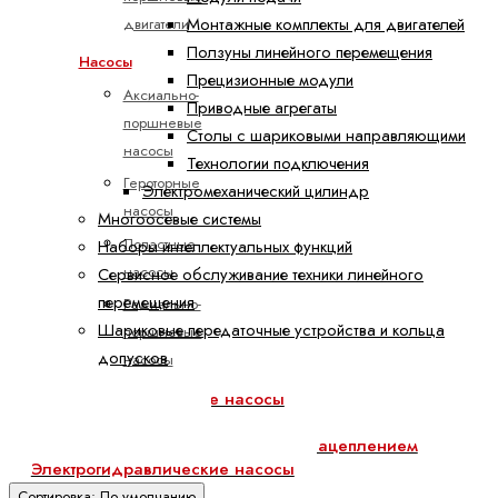
Монтажные комплекты для двигателей
двигатели
Ползуны линейного перемещения
Насосы
Прецизионные модули
Аксиально-
Приводные агрегаты
поршневые
Столы с шариковыми направляющими
насосы
Технологии подключения
Героторные
Электромеханический цилиндр
насосы
Многоосевые системы
Лопастные
Наборы интеллектуальных функций
насосы
Сервисное обслуживание техники линейного
перемещения
Радиально-
Шариковые передаточные устройства и кольца
поршневые
допусков
насосы
Шестеренные
Аксиально-поршневые насосы
насосы
Героторные насосы
Шестеренные насосы с внешним зацеплением
с
Электрогидравлические насосы
внешним
Сортировка: По умолчанию