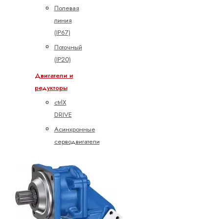
Полевая
линия
(IP67)
Поточный
(IP20)
Двигатели и
редукторы
ctrlX
DRIVE
Асинхронные
серводвигатели
Высокоскоростные
двигатели
Планетарные
серворедукторы
Синхронные