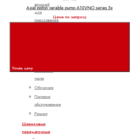
функций
Axial piston variable pump A10VNO series 5x
для
Цена по запросу
прессования
Сервисное
обслуживание
техники
линейного
перемещения
Узнать цену
Запасные
части
Обучение
Полевое
обслуживание
Ремонт
Шариковые
передаточные