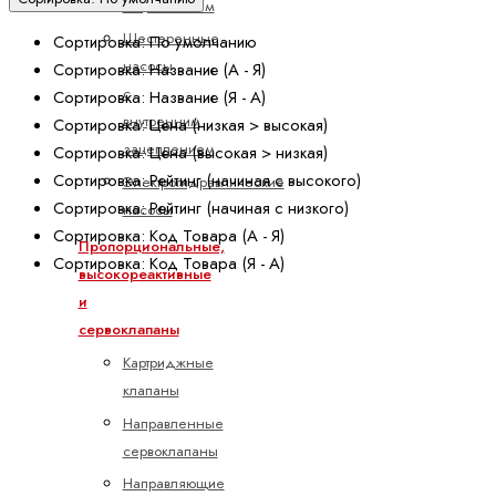
зацеплением
Шестеренные
Сортировка: По умолчанию
насосы
Сортировка: Название (А - Я)
с
Сортировка: Название (Я - А)
внутренним
Сортировка: Цена (низкая > высокая)
зацеплением
Сортировка: Цена (высокая > низкая)
Сортировка: Рейтинг (начиная с высокого)
Электрогидравлические
Сортировка: Рейтинг (начиная с низкого)
насосы
Сортировка: Код Товара (А - Я)
Пропорциональные,
Сортировка: Код Товара (Я - А)
высокореактивные
и
сервоклапаны
Картриджные
клапаны
Направленные
сервоклапаны
Направляющие