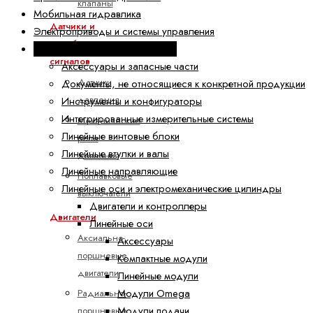
клапаны
Мобильная гидравлика
Датчики и
Электроприводы и системы управления
преобразователи
Техника линейных перемещений
сигналов
Аксессуары и запасные части
Датчики
Документы, не относящиеся к конкретной продукции
давления
Инструменты и конфигураторы
Интегрированные измерительные системы
Механические
Линейные винтовые блоки
реле
Линейные втулки и валы
давления
Линейные направляющие
Поплавковые
Линейные оси и электромеханические цилиндры
выключатели
Двигатели и контроллеры
Двигатели
Линейные оси
Аксиально-
Аксессуары
поршневые
Компактные модули
двигатели
Линейные модули
Модули Omega
Радиально-
Модули подачи
поршневые