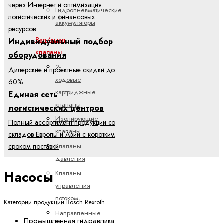
через Интернет и оптимизация
Гидропневматические
логистических и финансовых
аккумуляторы
ресурсов
Вкл/выкл
Индивидуальный подбор
клапаны
оборудования
2-
Дилерские и проектные скидки до
ходовые
60%
картриджные
Единая сеть
клапаны
логистических центров
Изолирующие
Полный ассортимент продукции со
клапаны
складов Европы и Азии с коротким
Клапаны
сроком поставки
давления
Насосы
Клапаны
управления
потоком
Категории продукции Bosch Rexroth
Направленные
Промышленная гидравлика