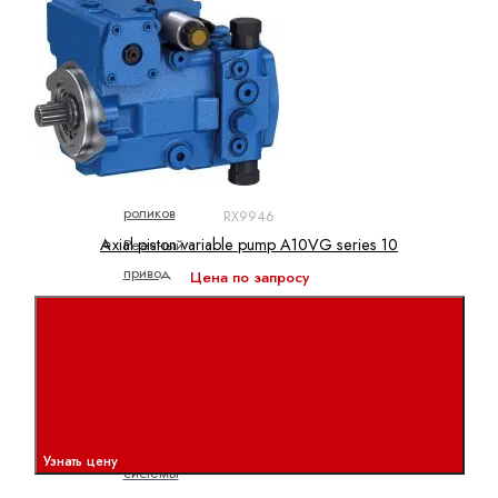
Миниатюрные
системы
шариковых
направляющих
Направляющие
для
кулачковых
роликов
RX9946
Axial piston variable pump A10VG series 10
Реечный
привод
Цена по запросу
для
систем
шариковых
направляющих
Роликовые
рельсовые
Узнать цену
системы