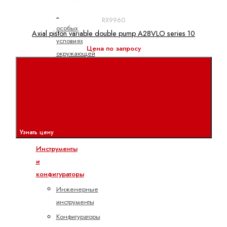
Использование
в
RX9960
особых
Axial piston variable double pump A28VLO series 10
условиях
Цена по запросу
окружающей
среды
Паспорта
безопасности
и
изделия
Dynalub
Узнать цену
Инструменты
и
конфигураторы
Инженерные
инструменты
Конфигураторы