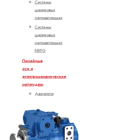
Системы
шариковых
направляющих
Системы
шариковых
направляющих
NRFG
Линейные
оси и
электромеханические
цилиндры
Двигатели
и
контроллеры
Линейные
оси
Электромеханический