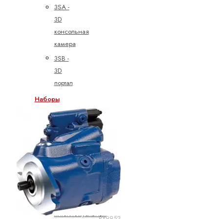
3SA -
3D
консольная
камера
3SB -
3D
портал
Наборы
интеллектуальных
функций
Интеллектуальный
функциональный
набор
для
обработки
Набор
интеллектуальных
RX9952