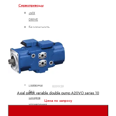
Сервоприводы
ctrlX
DRIVE
Безопасность
Встроенное
ПО
Компактный
преобразователь
Контроллеры
Модульный
преобразователь
Приводы
RX9959
без
Axial piston variable double pump A20VO series 10
шкафов
Цена по запросу
управления
Показать