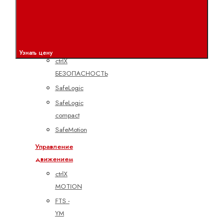
все
Техника
обеспечения
безопасности
Узнать цену
ctrlX
БЕЗОПАСНОСТЬ
SafeLogic
SafeLogic
compact
SafeMotion
Управление
движением
ctrlX
MOTION
FTS -
YM