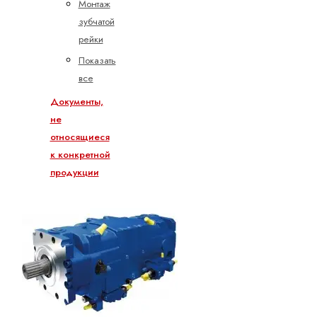
Монтаж
зубчатой
рейки
Показать
все
Документы,
не
относящиеся
к конкретной
продукции
Декларация
о
включении
для
систем
линейного
перемещения