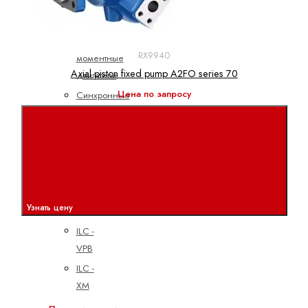
линейные
электродвигатели
Синхронные
RX9940
моментные
Axial piston fixed pump A2FO series 70
двигатели
Цена по запросу
Синхронные
серводвигатели
ПЛК
ctrlX
PLC
ILC -
Узнать цену
CML
ILC -
VPB
ILC -
XM