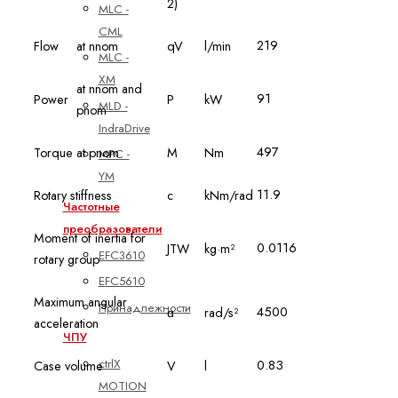
2)
MLC -
CML
219
Flow
at nnom
qV
l/min
MLC -
XM
at nnom and
91
Power
P
kW
MLD -
pnom
IndraDrive
497
Torque
at pnom
M
Nm
MPC -
YM
11.9
Rotary stiffness
c
kNm/rad
Частотные
преобразователи
Moment of inertia for
0.0116
JTW
kg·m²
EFC3610
rotary group
EFC5610
Maximum angular
Принадлежности
4500
ɑ
rad/s²
acceleration
ЧПУ
ctrlX
0.83
Case volume
V
l
MOTION