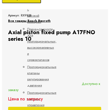
клапаны
с
высокой
Артикул: RX9938
Все товары Bosch Rexroth
реакцией
Принадлежности
Axial piston fixed pump A17FNO
для
series 10
пропорциональных,
высокореактивных
и
сервоклапанов
Пропорциональные
клапаны
регулирования
Доступно к
давления
заказу
Пропорциональные
Цена по запросу
клапаны
управления