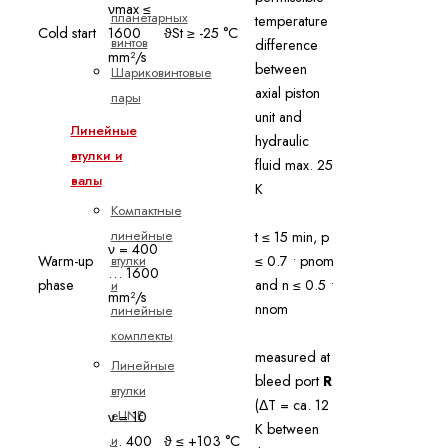
νmax ≤
планетарных
temperature
Cold start
1600
ϑSt ≥ -25 °C
винтов
difference
mm²/s
between
Шариковинтовые
axial piston
пары
unit and
Линейные
hydraulic
втулки и
fluid max. 25
валы
K
Компактные
линейные
t ≤ 15 min, p
ν = 400
втулки
Warm-up
≤ 0.7 • pnom
… 1600
phase
and n ≤ 0.5 •
и
mm²/s
nnom
линейные
комплекты
measured at
Линейные
bleed port
R
втулки
(ΔT = ca. 12
eLINE
ν = 10
K between
и
… 400
ϑ ≤ +103 °C