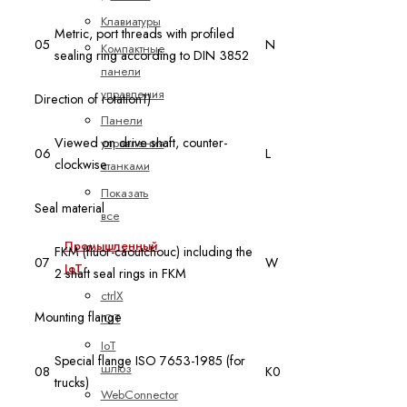
Клавиатуры
Metric, port threads with profiled
05
N
Компактные
sealing ring according to DIN 3852
панели
управления
Direction of rotation1)
Панели
Viewed on drive shaft, counter-
управления
06
L
clockwise
станками
Показать
Seal material
все
Промышленный
FKM (fluor-caoutchouc) including the
07
W
IoT
2 shaft seal rings in FKM
ctrlX
Mounting flange
IOT
IoT
Special flange ISO 7653-1985 (for
шлюз
08
K0
trucks)
WebConnector