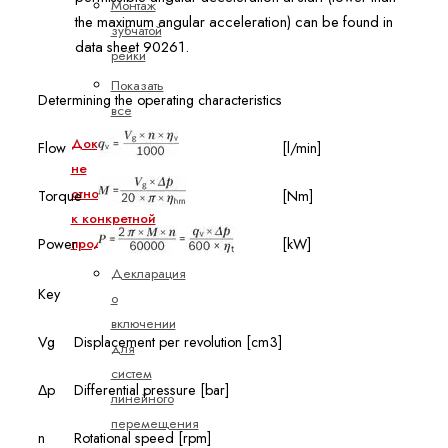
Монтаж
the maximum angular acceleration) can be found in
зубчатой
data sheet 90261.
рейки
Показать
Determining the operating characteristics
все
Документы,
Flow
[l/min]
не
относящиеся
Torque
[Nm]
к конкретной
Power
[kW]
продукции
Декларация
Key
о
включении
Vg
Displacement per revolution [cm3]
для
систем
Δp
Differential pressure [bar]
линейного
перемещения
n
Rotational speed [rpm]