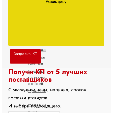
потоком
Узнать цену
Пропорциональные
распределительные
клапаны
Электроника
Аксессуары
для
электроники
Запросить КП
Клапанные
усилители
Получи КП от 5 лучших
Подготовка
поставщиков
командных
значений
С указанием цены, наличия, сроков
Управление
поставки и скидок.
насосами
Управление
И выбери подходящего.
осями