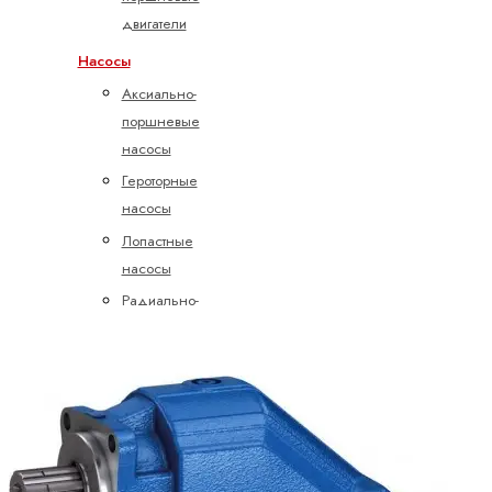
двигатели
Насосы
Аксиально-
поршневые
насосы
Героторные
насосы
Лопастные
насосы
Радиально-
поршневые
насосы
Шестеренные
насосы
с
внешним