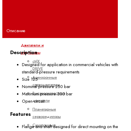
Полевая
линия
(IP67)
Поточный
Описание
(IP20)
Двигатели и
Description
редукторы
ctrlX
Designed for application in commercial vehicles with
DRIVE
standard-pressure requirements
Асинхронные
Size 125
серводвигатели
Nominal pressure 250 bar
Высокоскоростные
Maximum pressure 300 bar
двигатели
Open circuit
Планетарные
Features
серворедукторы
Синхронные
Flange and shaft designed for direct mounting on the