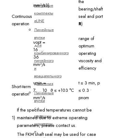
the
mm²/s3)
линейные
bearing/shaft
комплекты
Continuous
seal and port
eLINE
operation
R
)
Линейные
втулки
range of
νopt =
для
optimum
16 …
комбинированного
operating
36
линейного
viscosity and
mm²/s
efficiency
и
вращательного
νmin =
t ≤ 3 min, p
движения
Short-term
7 … 10
ϑ ≤ +103 °C
≤ 0.3 •
Линейные
operation
mm²/s
pnom
втулки
с
If the specified temperatures cannot be
крутящим
1)
maintained due to extreme operating
моментом
parameters, please contact us.
и
The FKM shaft seal may be used for case