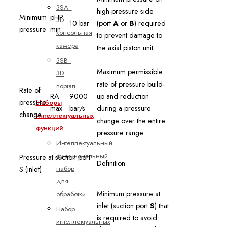
3SA -
high-pressure side
Minimum
pHP
3D
10 bar
(port
A
or
B
) required
pressure
min
консольная
to prevent damage to
камера
the axial piston unit.
3SB -
Maximum permissible
3D
rate of pressure build-
портал
Rate of
RA
9000
up and reduction
pressure
Наборы
max
bar/s
during a pressure
change
интеллектуальных
change over the entire
функций
pressure range.
Интеллектуальный
функциональный
Pressure at suction port
Definition
набор
S (inlet)
для
Minimum pressure at
обработки
inlet (suction port
S
) that
Набор
is required to avoid
интеллектуальных