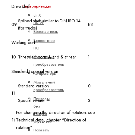
Сервоприводы
Drive shaft
ctrlX
Splined shaft similar to DIN ISO 14
DRIVE
09
E8
(for trucks)
Безопасность
Встроенное
Working port
ПО
Компактный
10
Threaded ports
A
and
S
at rear
1
преобразователь
Standard/ special version
Контроллеры
Модульный
Standard version
0
преобразователь
11
Приводы
Special version
S
без
For changing the direction of rotation: see
шкафов
1)
Technical data, chapter "Direction of
управления
rotation"
Показать