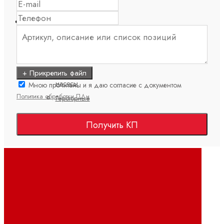
Мобильная гидравлика
Насосы
Аксиально-
поршневые
+ Прикрепить файл
насосы
Мною прочитаны и я даю согласие с документом
Политика обработки ПДн
Героторные
насосы
Получить КП
Шестеренные
насосы
с
внешним
зацеплением
Электрогидравлические
насосы