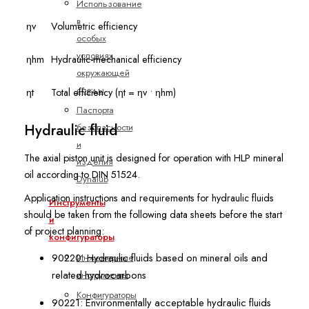
Использование
в
ηv
Volumetric efficiency
особых
условиях
ηhm
Hydraulic-mechanical efficiency
окружающей
среды
ηt
Total efficiency (ηt = ηv • ηhm)
Паспорта
Hydraulic fluid
безопасности
и
The axial piston unit is designed for operation with HLP mineral
изделия
oil according to DIN 51524.
Dynalub
Application instructions and requirements for hydraulic fluids
Инструменты
should be taken from the following data sheets before the start
и
of project planning:
конфигураторы
90220: Hydraulic fluids based on mineral oils and
Инженерные
related hydrocarbons
инструменты
Конфигураторы
90221: Environmentally acceptable hydraulic fluids