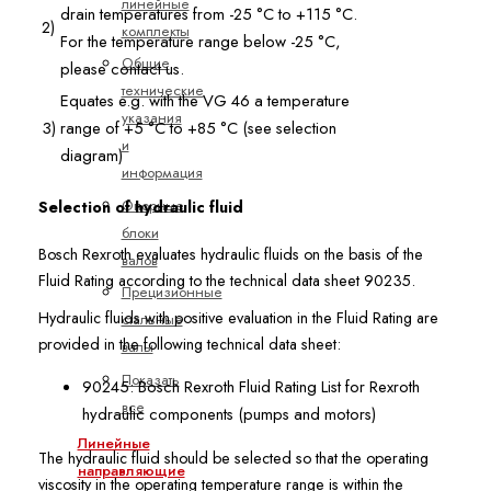
линейные
drain temperatures from -25 °C to +115 °C.
2)
комплекты
For the temperature range below -25 °C,
Общие
please contact us.
технические
Equates e.g. with the VG 46 a temperature
указания
3)
range of +5 °C to +85 °C (see selection
и
diagram)
информация
Опорные
Selection of hydraulic fluid
блоки
Bosch Rexroth evaluates hydraulic fluids on the basis of the
валов
Fluid Rating according to the technical data sheet 90235.
Прецизионные
Hydraulic fluids with positive evaluation in the Fluid Rating are
стальные
provided in the following technical data sheet:
валы
Показать
90245: Bosch Rexroth Fluid Rating List for Rexroth
все
hydraulic components (pumps and motors)
Линейные
The hydraulic fluid should be selected so that the operating
направляющие
viscosity in the operating temperature range is within the