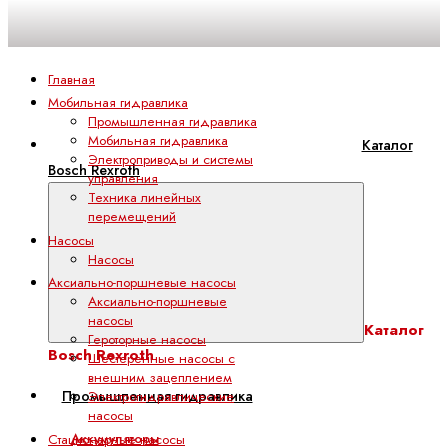
Главная
Мобильная гидравлика
Промышленная гидравлика
Мобильная гидравлика
Каталог
Электроприводы и системы
Bosch Rexroth
управления
Техника линейных
перемещений
Насосы
Насосы
Аксиально-поршневые насосы
Аксиально-поршневые
насосы
Каталог
Героторные насосы
Bosch Rexroth
Шестеренные насосы с
внешним зацеплением
Промышленная гидравлика
Электрогидравлические
насосы
Аккумуляторы
Стационарные насосы