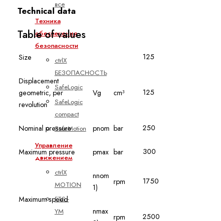
все
Technical data
Техника
Table of values
обеспечения
безопасности
125
Size
ctrlX
БЕЗОПАСНОСТЬ
Displacement
SafeLogic
125
geometric, per
Vg
cm³
SafeLogic
revolution
compact
250
Nominal pressure
pnom
bar
SafeMotion
Управление
300
Maximum pressure
pmax
bar
движением
ctrlX
nnom
1750
rpm
MOTION
1)
FTS -
Maximum speed
nmax
YM
2500
rpm