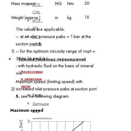
20
Mass moment
MG
Nm
MTX -
CML
15
Weight (approx.)
m
kg
MTX -
XM
The values are applicable:
– at an abs. pressure pabs = 1 bar at the
MTX
suction port
S
micro
1)
– for the optimum viscosity range of vopt =
36 to 16 mm2/s
Техника линейных перемещений
- with hydraulic fluid on the basis of mineral
Аксессуары
oils
и запасные
Maximum speed (limiting speed) with
части
2)
increased inlet pressure pabs at suction port
Винты
S
, see the following diagram.
Заглушки
Maximum speed
для
монтажных
отверстий