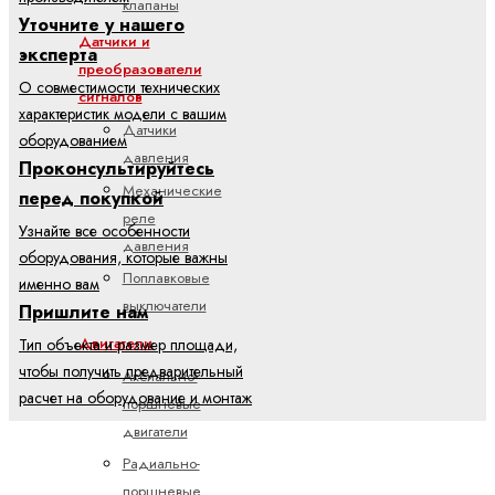
клапаны
Уточните у нашего
Датчики и
эксперта
преобразователи
О совместимости технических
сигналов
характеристик модели с вашим
Датчики
оборудованием
давления
Проконсультируйтесь
Механические
перед покупкой
реле
Узнайте все особенности
давления
оборудования, которые важны
Поплавковые
именно вам
выключатели
Пришлите нам
Двигатели
Тип объекта и размер площади,
чтобы получить предварительный
Аксиально-
расчет на оборудование и монтаж
поршневые
двигатели
Радиально-
поршневые