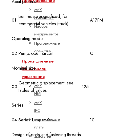
Проектирование
Axial piston unit
ctrlX
Bent-axis design, fixed, for
РАБОТАЕТ
01
A17FN
commercial vehicles (truck)
Наборы
инструментов
Operating mode
Программные
средства
02
Pump, open circuit
O
Промышленные
Nominal size
ПК и панели
управления
Geometric displacement, see
ctrlX
03
125
tables of values
HMI
ctrlX
Series
IPC
встраиваемые
04
Series 1, index 0
10
платы
Design of ports and fastening threads
Дисплей