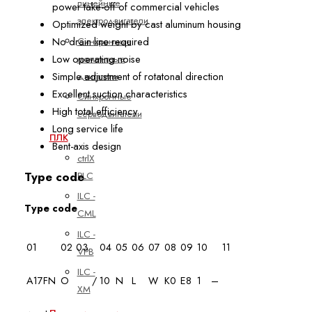
линейные
power take-off of commercial vehicles
электродвигатели
Optimized weight by cast aluminum housing
No drain line required
Синхронные
Low operating noise
моментные
Simple adjustment of rotatonal direction
двигатели
Excellent suction characteristics
Синхронные
High total efficiency
серводвигатели
Long service life
ПЛК
Bent-axis design
ctrlX
Type code
PLC
ILC -
Type code
CML
ILC -
01
02
03
04
05
06
07
08
09
10
11
VPB
ILC -
A17FN
O
/
10
N
L
W
K0
E8
1
–
XM