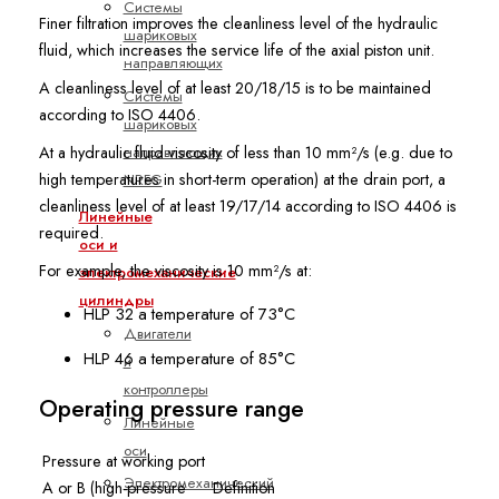
Системы
Finer filtration improves the cleanliness level of the hydraulic
шариковых
fluid, which increases the service life of the axial piston unit.
направляющих
A cleanliness level of at least 20/18/15 is to be maintained
Системы
according to ISO 4406.
шариковых
направляющих
At a hydraulic fluid viscosity of less than 10 mm²/s (e.g. due to
NRFG
high temperatures in short-term operation) at the drain port, a
cleanliness level of at least 19/17/14 according to ISO 4406 is
Линейные
required.
оси и
For example, the viscosity is 10 mm²/s at:
электромеханические
цилиндры
HLP 32 a temperature of 73°C
Двигатели
HLP 46 a temperature of 85°C
и
контроллеры
Operating pressure range
Линейные
оси
Pressure at working port
Электромеханический
A or B (high-pressure
Definition