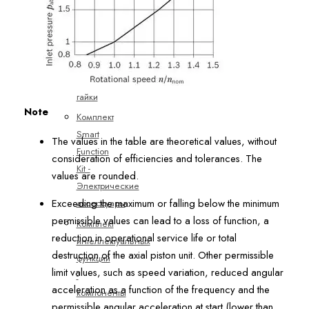
Зажимные
и
тормозные
устройства
Кольцевые
гайки
Note
Комплект
Smart
The values in the table are theoretical values, without
Function
consideration of efficiencies and tolerances. The
Kit -
values are rounded.
Электрические
Exceeding the maximum or falling below the minimum
аксессуары
permissible values can lead to a loss of function, a
Комплект
reduction in operational service life or total
интеллектуальных
destruction of the axial piston unit. Other permissible
функций
limit values, such as speed variation, reduced angular
-
acceleration as a function of the frequency and the
компоненты
permissible angular acceleration at start (lower than