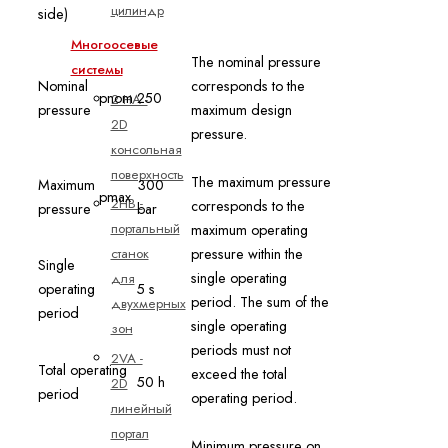
цилиндр
side)
Многоосевые
The nominal pressure
системы
Nominal
corresponds to the
pnom
250
2 HA -
pressure
maximum design
2D
pressure.
консольная
поверхность
The maximum pressure
Maximum
300
pmax
2HB -
corresponds to the
pressure
bar
портальный
maximum operating
pressure within the
станок
Single
single operating
для
operating
5 s
period. The sum of the
двухмерных
period
single operating
зон
periods must not
2VA -
Total operating
exceed the total
50 h
2D
period
operating period.
линейный
портал
Minimum pressure on