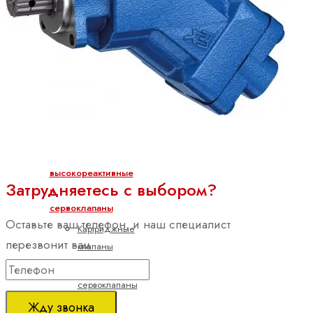
зацеплением
Шестеренные
насосы
с
внутренним
зацеплением
Электрогидравлические
насосы
Пропорциональные,
высокореактивные
Затрудняетесь с выбором?
и
сервоклапаны
Оставьте ваш телефон, и наш специалист
Картриджные
перезвонит вам
клапаны
Направленные
сервоклапаны
Направляющие
Жду звонка