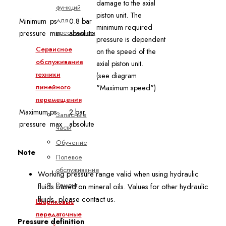
damage to the axial
функций
piston unit. The
для
Minimum
ps
0.8 bar
minimum required
прессования
pressure
min
absolute
pressure is dependent
Сервисное
on the speed of the
обслуживание
axial piston unit.
техники
(see diagram
линейного
"Maximum speed")
перемещения
Maximum
ps
2 bar
Запасные
pressure
max
absolute
части
Обучение
Note
Полевое
обслуживание
Working pressure range valid when using hydraulic
Ремонт
fluids based on mineral oils. Values for other hydraulic
fluids, please contact us.
Шариковые
передаточные
Pressure definition