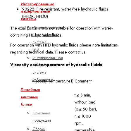
Интегрированные
90222: Fire-resistant, water-free hydraulic fluids
измерительные
(HFDR, HFDU)
системы
Интегрированная
The axial piston unit is not suitable for operation with water-
измерительная
containing HF hydraulic fluids.
система
For operation with HFD hydraulic fluids please note limitations
IMS
regarding technical data. Please contact us.
Интегрированная
Viscosity and temperature of hydraulic fluids
измерительная
система
IMScompact
Viscosity
Temperature1)
Comment
Линейные
t ≤ 3 min,
винтовые
without load
блоки
(p ≤ 50 bar),
Описание
n ≤ 1000
продукции
rpm,
Сборки
permissible