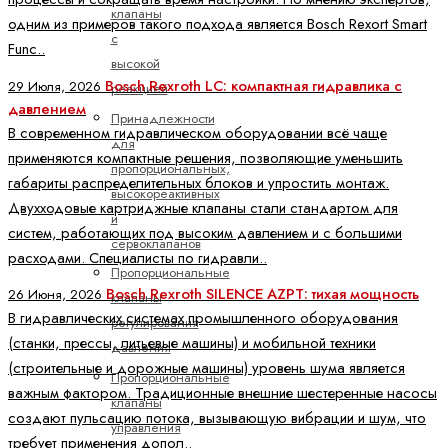
клапаны
одним из примеров такого подхода является Bosch Rexort Smart
с
Func..
высокой
Bosch Rexroth LC: компактная гидравлика с
29 Июля, 2026
реакцией
давлением
Принадлежности
В современном гидравлическом оборудовании всё чаще
для
применяются компактные решения, позволяющие уменьшить
пропорциональных,
габариты распределительных блоков и упростить монтаж.
высокореактивных
Двухходовые картриджные клапаны стали стандартом для
и
систем, работающих под высоким давлением и с большими
сервоклапанов
расходами. Специалисты по гидравли..
Пропорциональные
Bosch Rexroth SILENCE AZPT: тихая мощность
26 Июня, 2026
клапаны
В гидравлических системах промышленного оборудования
регулирования
(станки, прессы, литьевые машины) и мобильной техники
давления
(строительные и дорожные машины) уровень шума является
Пропорциональные
важным фактором. Традиционные внешние шестеренные насосы
клапаны
создают пульсацию потока, вызывающую вибрации и шум, что
управления
требует применения допол..