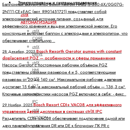
Электроприводы и системы управления
Баллонный аккумулятор Bosch Rexroth HAB2,5-350-6X/0G07G-
2N111-CE+EAC (арт. R901451721) представляет собой
ctrlX
электрохимический источник питания, созданный для
АВТОМАТИЗАЦИЯ
эффективного хранения и выдачи электрической энергии. Его
ctrlX
конструкция включает баллон с электродами и электролитом, что
CORE
обеспечивает стабильную ..
ctrlX
Bosch Rexorth Gerotor pumps with constant
28 Декабря, 2025
DRIVE
displacement PGZ — особенности и сферы применения
ctrlX
Насосы Gerotor с постоянным рабочим объёмом PGZ
HMI
представлены рамками размером 4 и 5, соответствующими
ctrlX
размерам от 20 до 140 см³. Максимальное рабочее давление
IOT
достигает 15 бар, а максимальный рабочий объём — 136,3 см³.
Ключевые характеристики насосов PGZ включают в себя: - фикс..
ctrlX
IPC
Bosch Rexort CDI+ VAC08 для эффективного
29 Ноября, 2025
ctrlX
управления двумя дисплеями в системах ctrlX IPC
MOTION
Разделитель CDI+ VAC08 обеспечивает подключение одной или
двух панелей управления DR или DE к блочному ПК PR с
ctrlX