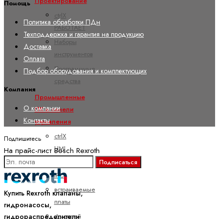
Проектирование
Помощь
ctrlX
Политика обработки ПДн
РАБОТАЕТ
Техподдержка и гарантия на продукцию
Наборы
Доставка
инструментов
Оплата
Программные
Подбор оборудования и комплектующих
средства
Компания
Промышленные
О компании
ПК и панели
Контакты
управления
ctrlX
Подпишитесь
HMI
На прайс-лист Bosch Rexroth
Подписаться
ctrlX
IPC
встраиваемые
Купить Rexroth клапаны,
платы
гидронасосы,
Дисплей
гидрораспределители