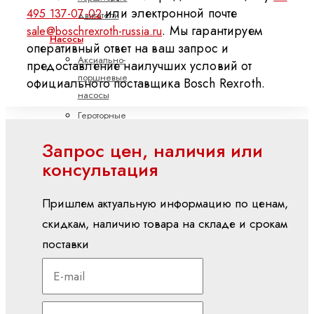
или электронной почте
495 137-07-02
двигатели
. Мы гарантируем
sale@boschrexroth-russia.ru
Насосы
оперативный ответ на ваш запрос и
Аксиально-
предоставление наилучших условий от
поршневые
официального поставщика Bosch Rexroth.
насосы
Героторные
насосы
Запрос цен, наличия или
Лопастные
консультация
насосы
Радиально-
Пришлем актуальную информацию по ценам,
поршневые
скидкам, наличию товара на складе и срокам
насосы
поставки
Шестеренные
насосы
с
внешним