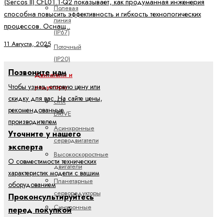
(Sercos II) CFL01.1-Q2 показывает, как продуманная инженерия
Полевая
способна повысить эффективность и гибкость технологических
линия
процессов. Оснащ..
(IP67)
11 Августа, 2025
Поточный
(IP20)
Позвоните нам
Двигатели и
Чтобы узнать оптовую цену или
редукторы
скидку для вас. На сайте цены,
ctrlX
рекомендованные
DRIVE
производителем
Асинхронные
Уточните у нашего
серводвигатели
эксперта
Высокоскоростные
О совместимости технических
двигатели
характеристик модели с вашим
Планетарные
оборудованием
серворедукторы
Проконсультируйтесь
Синхронные
перед покупкой