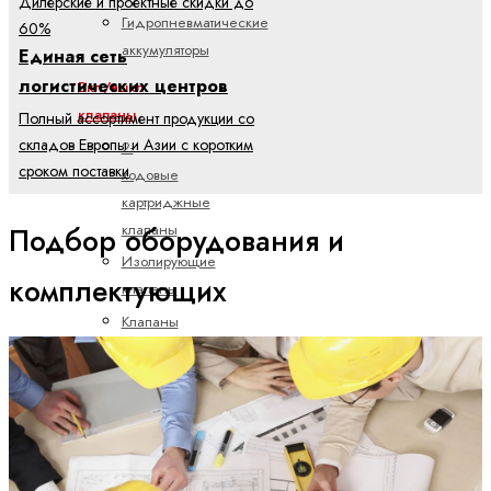
Дилерские и проектные скидки до
Гидропневматические
60%
аккумуляторы
Единая сеть
логистических центров
Вкл/выкл
клапаны
Полный ассортимент продукции со
складов Европы и Азии с коротким
2-
сроком поставки
ходовые
картриджные
клапаны
Подбор оборудования и
Изолирующие
комплектующих
клапаны
Клапаны
давления
Клапаны
управления
потоком
Предоставление технических
Направленные