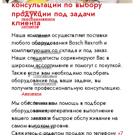
клапаны
консультаций по выбору
продукции под задачи
Датчики и
преобразователи
клиента
сигналов
Наша компания осуществляет поставки
Датчики
любого оборудования Bosch Rexroth и
давления
комплектующих со склада и под заказ.
Механические
Наши специалисты сориентируют Вас в
реле
широком ассортименте и помогут с покупкой.
давления
Также если вам необходимо подобрать
Поплавковые
оборудование под ваши задачи, вы
выключатели
получите профессиональную консультацию.
Двигатели
Мы обеспечим вам помощь в подборе
Аксиально-
оборудования, оперативное выполнение
поршневые
вашего заказа и быстрое обслуживание на
двигатели
самом высоком уровне.
Радиально-
Свяжитесь
с отделом продаж по телефону
+7
поршневые