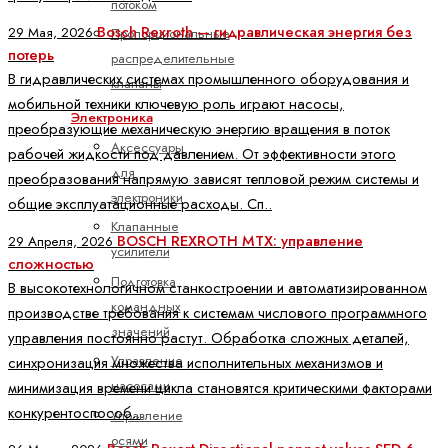
потоком
Bosch Rexroth — гидравлическая энергия без
29 Мая, 2026
Пропорциональные
потерь
распределительные
В гидравлических системах промышленного оборудования и
клапаны
мобильной техники ключевую роль играют насосы,
Электроника
преобразующие механическую энергию вращения в поток
Аксессуары
рабочей жидкости под давлением. От эффективности этого
для
преобразования напрямую зависят тепловой режим системы и
электроники
общие эксплуатационные расходы. Сп..
Клапанные
BOSCH REXROTH MTX: управление
29 Апреля, 2026
усилители
сложностью
Подготовка
В высокотехнологичном станкостроении и автоматизированном
командных
производстве требования к системам числового программного
значений
управления постоянно растут. Обработка сложных деталей,
Управление
синхронизация множества исполнительных механизмов и
насосами
минимизация времени цикла становятся критическими факторами
конкурентоспособ..
Управление
осями