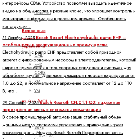
интерфейсом CDI+. Устройство позволяет выводить идентичное
PLC
видео на оба дисплея в режиме клона, что упрощает контроль и
Показать
мониторинг информации в реальном времени. Особенность
все
конструкции ..
Встроенные
Bosch Rexort Electrohydraulic pump EHP –
31 Октября, 2025
системы
особенности и эксплуатационные преимущества
управления
Electrohydraulic pump EHP представляет собой приводной
CML
агрегат с фиксированным насосом и электродвигателем, который
ctrlX
широко применяется в транспортных средствах и системах для
CORE
обработки грузов. Диапазон размеров насосов варьируется от
XM
1.0 до 22, а номинальное напряжение составляет от 12 до 110
В, что..
YM
вх./вых (I/O)
Bosch Rexroth CFL01.1-Q2: надёжная
29 Сентября, 2025
перекрёстная связь в системах автоматизации
S20
В сфере промышленной автоматизации стабильный обмен
(IP20)
данными между системами управления и приводами играет
S67E
ключевую роль. Модуль Bosch Rexroth Перекрёстная связь
(IP65/IP67)