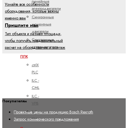
линейные
Узнайте все особенности
электродвигатели
оборудования, которые важны
Синхронные
именно вам
моментные
Пришлите нам
двигатели
Тип объекта и размер площади,
Синхронные
чтобы получить предварительный
серводвигатели
расчет на оборудование и монтаж
ПЛК
ctrlX
PLC
ILC -
CML
ILC -
Покупателям
VPB
ILC -
Проектные цены на продукцию Bosch Rexroth
XM
Запрос коммерческого предложения