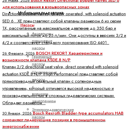
Bosch Rexort Directional poppet valves SED 6
26 Марта, 2026
для использования в взрывоопасных зонах
Мобильная гидравлика
Directional poppet valves, directly operated, with solenoid actuation
SED 6…XE представляют собой клапаны размером 6 из серии
Насосы
1X, рассчитанные на максимальное давление до 350 бар и
Аксиально-
максимальный поток до 25 л/мин. Они доступны в версиях 3/2 и
поршневые
4/2 и соответствуют стандарту портирования ISO 4401..
насосы
BOSCH REXORT Характеристики и
26 Февраля, 2026
Героторные
возможности клапана KSDE.8 N/P
насосы
Клапан 2/2 directional seat valve, direct operated with solenoid
Шестеренные
actuation KSDE.8 N/P (High Performance) представляет собой
насосы
прямоприводный седельный клапан с соленоидным
с
управлением, который отличается высокой надежностью и
внешним
производительностью в сложных гидравлических системах.
зацеплением
Обладает размером ..
Электрогидравлические
Bosch Rexroth Bladder-type accumulators HAB
30 Января, 2026
насосы
сохраняют лидирующие позиции в промышленном
энергоснабжении