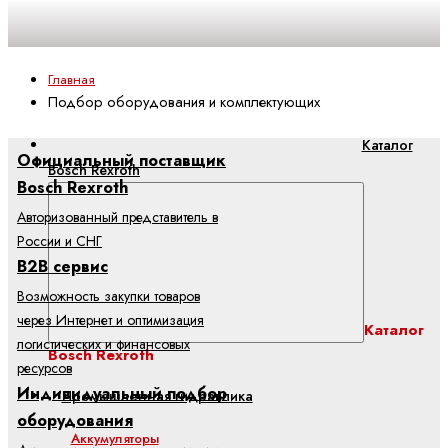
Главная
Подбор оборудования и комплектующих
Каталог
Официальный поставщик
Bosch Rexroth
Bosch Rexroth
Авторизованный представитель в
России и СНГ
B2B сервис
Возможность закупки товаров
через Интернет и оптимизация
Каталог
логистических и финансовых
Bosch Rexroth
ресурсов
Индивидуальный подбор
Промышленная гидравлика
оборудования
Аккумуляторы