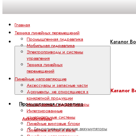
Главная
Техника линейных перемещений
Промышленная гидравлика
Каталог Bo
Мобильная гидравлика
Электроприводы и системы
управления
Техника линейных
перемещений
Линейные направляющие
Аксессуары и запасные части
Каталог B
Документы, не относящиеся к
конкретной продукции
Промышленная гидравлика
Инструменты и конфигураторы
Интегрированные
измерительные системы
Аккумуляторы
Линейные винтовые блоки
Гидропневматические аккумуляторы
Линейные втулки и валы