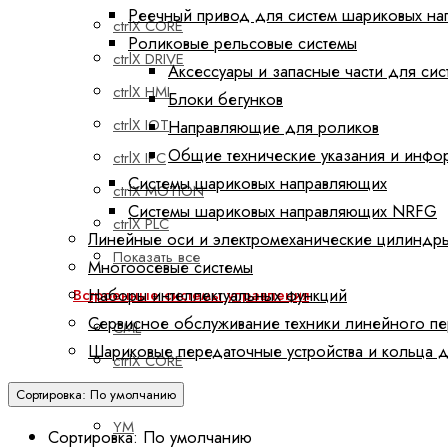
Реечный привод для систем шариковых н
ctrlX CORE
Роликовые рельсовые системы
ctrlX DRIVE
Аксессуары и запасные части для си
ctrlX HMI
Блоки бегунков
ctrlX IOT
Направляющие для роликов
Общие технические указания и инфо
ctrlX IPC
Системы шариковых направляющих
ctrlX MOTION
Системы шариковых направляющих NRFG
ctrlX PLC
Линейные оси и электромеханические цилиндр
Показать все
Многоосевые системы
Наборы интеллектуальных функций
Встроенные системы управления
Сервисное обслуживание техники линейного п
CML
Шариковые передаточные устройства и кольца 
ctrlX CORE
XM
Сортировка: По умолчанию
YM
Сортировка: По умолчанию