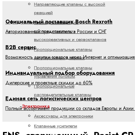
Направляющие клапаны с высокой
реакцией
Официальный поставщик Bosch Rexroth
Принадлежности для
пропорциональных,
Авторизованный представитель в России и СНГ
высокореактивных и сервоклапанов
B2B сервис
Пропорциональные клапаны
Возможность закупки товаров через Интернет и оптимизация
регулирования давления
Пропорциональные клапаны
Индивидуальный подбор оборудования
управления потоком
Дилерские и проектные скидки до 60%
Пропорциональные
распределительные клапаны
Единая сеть логистических центров
Электроника
Полный ассортимент продукции со складов Европы и Азии 
Аксессуары для электроники
Клапанные усилители