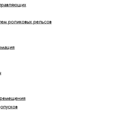
аправляющих
стем роликовых рельсов
рмация
ы
еремещения
допусков