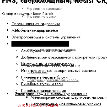
FNS, сверхмощный, Resist CR
Подготовка командных значений
Управление насосами
Категории продукции Bosch Rexroth
Управление осями
Промышленная гидравлика
Мобильная гидравлика
Мобильная гидравлика
Электроприводы и системы управления
Насосы
Техника линейных перемещений
Аксиально-поршневые насосы
Аксессуары и запасные части
Документы, не относящиеся к конкретной прод
Героторные насосы
Инструменты и конфигураторы
Шестеренные насосы с внешним
Интегрированные измерительные системы
зацеплением
Линейные винтовые блоки
Электрогидравлические насосы
Линейные втулки и валы
Линейные направляющие
Электроприводы и системы управления
Миниатюрные системы шариковых направл
Направляющие для кулачковых роликов
ctrlX АВТОМАТИЗАЦИЯ