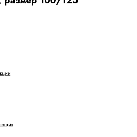
, размер 100/125
укции
яющих