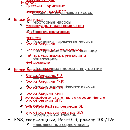
Насосы
Системы шариковых
направляющих NRFG
Аксиально-поршневые насосы
Блоки бегунков
Героторные насосы
Аксессуары и запасные части
для систем роликовых
Лопастные насосы
рельсов
Радиально-поршневые насосы
Блоки бегунков
Направляющие для роликов
Шестеренные насосы с внешним
Общие технические указания и
зацеплением
информация
Шестеренные насосы с внутренним
Блоки бегунков FNS
Блоки бегунков FLS
зацеплением
Блоки бегунков FNS
Электрогидравлические насосы
Блоки бегунков FXS
Блоки бегунов SNH
Пропорциональные, высокореактивные
Блоки бегунов SNS
и сервоклапаны
Блоки роликовых бегунков SLH
Блоки роликовых бегунов SLS
Картриджные клапаны
FNS, сверхмощный, Resist CR, размер 100/125
Направленные сервоклапаны