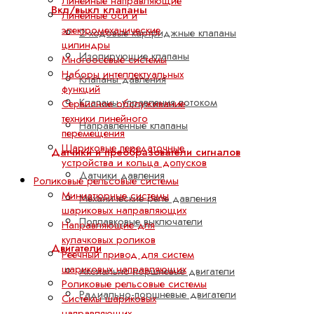
Линейные направляющие
Вкл/выкл клапаны
Линейные оси и
электромеханические
2-ходовые картриджные клапаны
цилиндры
Изолирующие клапаны
Многоосевые системы
Наборы интеллектуальных
Клапаны давления
функций
Клапаны управления потоком
Сервисное обслуживание
техники линейного
Направленные клапаны
перемещения
Шариковые передаточные
Датчики и преобразователи сигналов
устройства и кольца допусков
Датчики давления
Роликовые рельсовые системы
Миниатюрные системы
Механические реле давления
шариковых направляющих
Поплавковые выключатели
Направляющие для
кулачковых роликов
Двигатели
Реечный привод для систем
шариковых направляющих
Аксиально-поршневые двигатели
Роликовые рельсовые системы
Радиально-поршневые двигатели
Системы шариковых
направляющих