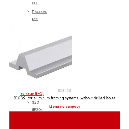
PLC
Показать
все
Встроенные
системы
управления
CML
ctrlX
CORE
XM
YM
RX8425
вх./вых (I/O)
R1039, for aluminum framing systems, without drilled holes
S20
Цена по запросу
(IP20)
S67E
(IP65/IP67)