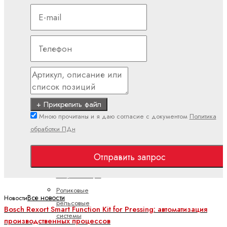
Миниатюрные
системы
шариковых
направляющих
Направляющие
для
кулачковых
роликов
+ Прикрепить файл
Реечный
Мною прочитаны и я даю согласие с документом
Политика
привод
обработки ПДн
для
систем
Отправить запрос
шариковых
направляющих
Роликовые
Все новости
Новости
рельсовые
Bosch Rexort Smart Function Kit for Pressing: автоматизация
системы
производственных процессов