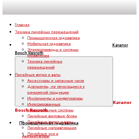
Главная
Техника линейных перемещений
Промышленная гидравлика
Мобильная гидравлика
Каталог
Электроприводы и системы
Bosch Rexroth
управления
Техника линейных
перемещений
Линейные втулки и валы
Аксессуары и запасные части
Документы, не относящиеся к
конкретной продукции
Инструменты и конфигураторы
Каталог
Интегрированные
Bosch Rexroth
измерительные системы
Линейные винтовые блоки
Линейные втулки и валы
Промышленная гидравлика
Линейные направляющие
Линейные оси и
Аккумуляторы