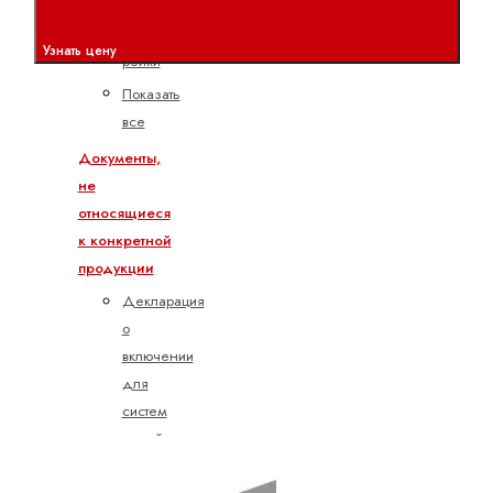
Монтаж
зубчатой
Узнать цену
рейки
Показать
все
Документы,
не
относящиеся
к конкретной
продукции
Декларация
о
включении
для
систем
линейного
перемещения