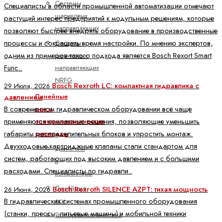
Системы
Специалисты в области промышленной автоматизации отмечают
шариковых
растущий интерес предприятий к модульным решениям, которые
направляющих
позволяют быстрее внедрять оборудование в производственные
процессы и сокращать время настройки. По мнению экспертов,
Системы
одним из примеров такого подхода является Bosch Rexort Smart
шариковых
Func..
направляющих
NRFG
Bosch Rexroth LC: компактная гидравлика с
29 Июля, 2026
Линейные
давлением
В современном гидравлическом оборудовании всё чаще
оси и
применяются компактные решения, позволяющие уменьшить
электромеханические
габариты распределительных блоков и упростить монтаж.
цилиндры
Двухходовые картриджные клапаны стали стандартом для
Двигатели
систем, работающих под высоким давлением и с большими
и
расходами. Специалисты по гидравли..
контроллеры
Линейные
Bosch Rexroth SILENCE AZPT: тихая мощность
26 Июня, 2026
оси
В гидравлических системах промышленного оборудования
(станки, прессы, литьевые машины) и мобильной техники
Электромеханический