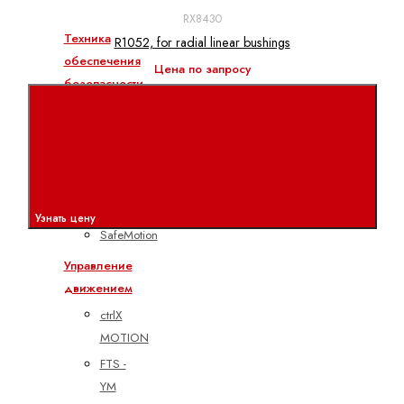
все
RX8430
Техника
R1052, for radial linear bushings
обеспечения
Цена по запросу
безопасности
ctrlX
БЕЗОПАСНОСТЬ
SafeLogic
SafeLogic
compact
Узнать цену
SafeMotion
Управление
движением
ctrlX
MOTION
FTS -
YM