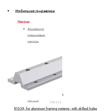
Мобильная гидравлика
Насосы
Аксиально-
поршневые
насосы
Героторные
насосы
Шестеренные
насосы
с
внешним
зацеплением
Электрогидравлические
насосы
RX8424
R1039, for aluminum framing systems, with drilled holes