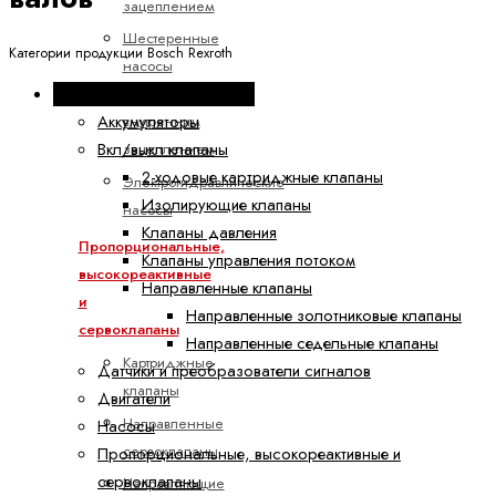
зацеплением
Шестеренные
Категории продукции Bosch Rexroth
насосы
Промышленная гидравлика
с
Аккумуляторы
внутренним
Вкл/выкл клапаны
зацеплением
2-ходовые картриджные клапаны
Электрогидравлические
Изолирующие клапаны
насосы
Клапаны давления
Пропорциональные,
Клапаны управления потоком
высокореактивные
Направленные клапаны
и
Направленные золотниковые клапаны
сервоклапаны
Направленные седельные клапаны
Картриджные
Датчики и преобразователи сигналов
клапаны
Двигатели
Направленные
Насосы
сервоклапаны
Пропорциональные, высокореактивные и
сервоклапаны
Направляющие