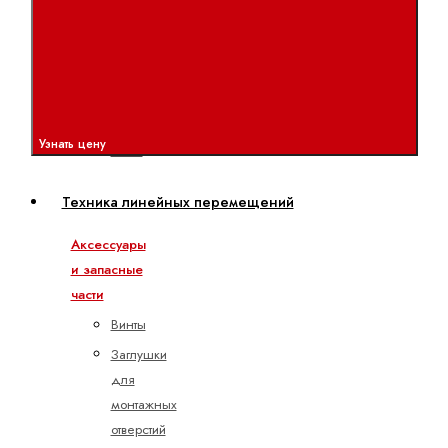
MTX -
CML
MTX -
XM
MTX
Узнать цену
micro
Техника линейных перемещений
Аксессуары
и запасные
части
Винты
Заглушки
для
монтажных
отверстий