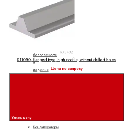
Использование
в
особых
условиях
окружающей
среды
Паспорта
RX8432
безопасности
R11050, flanged type, high profile, without drilled holes
и
Цена по запросу
изделия
Dynalub
Инструменты
и
конфигураторы
Инженерные
Узнать цену
инструменты
Конфигураторы