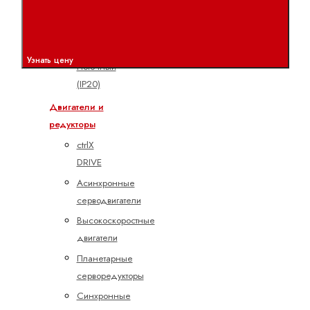
Полевая
линия
(IP67)
Узнать цену
Поточный
(IP20)
Двигатели и
редукторы
ctrlX
DRIVE
Асинхронные
серводвигатели
Высокоскоростные
двигатели
Планетарные
серворедукторы
Синхронные