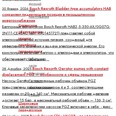
функций
Bosch Rexroth Bladder-type accumulators HAB
30 Января, 2026
для
сохраняют лидирующие позиции в промышленном
прессования
энергоснабжении
Сервисное
Баллонный аккумулятор Bosch Rexroth HAB2,5-350-6X/0G07G-
обслуживание
2N111-CE+EAC (арт. R901451721) представляет собой
техники
электрохимический источник питания, созданный для
линейного
эффективного хранения и выдачи электрической энергии. Его
перемещения
конструкция включает баллон с электродами и электролитом, что
обеспечивает стабильную ..
Запасные
части
Bosch Rexorth Gerotor pumps with constant
28 Декабря, 2025
Обучение
displacement PGZ — особенности и сферы применения
Насосы Gerotor с постоянным рабочим объёмом PGZ
Полевое
представлены рамками размером 4 и 5, соответствующими
обслуживание
размерам от 20 до 140 см³. Максимальное рабочее давление
Ремонт
достигает 15 бар, а максимальный рабочий объём — 136,3 см³.
Шариковые
Ключевые характеристики насосов PGZ включают в себя: - фикс..
передаточные