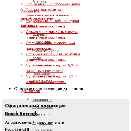
клапаны
Прецизионные стальные валы
Принадлежности для
Датчики и
линейных втулок и валов
преобразователи
Радиальные линейные втулки
сигналов
и линейные комплекты
Сегментные линейные втулки
Датчики
и линейные комплекты
давления
Стальные валы с опорными
направляющими
Механические
Стандартные линейные втулки
реле
и линейные комплекты
давления
Суперлинейные втулки A/B и
линейные комплекты
Поплавковые
Суперлинейные втулки H/SH
выключатели
и линейные комплекты
Опорные направляющие для валов
Двигатели
Аксиально-
Официальный поставщик
поршневые
Bosch Rexroth
двигатели
Авторизованный представитель в
Радиально-
России и СНГ
поршневые