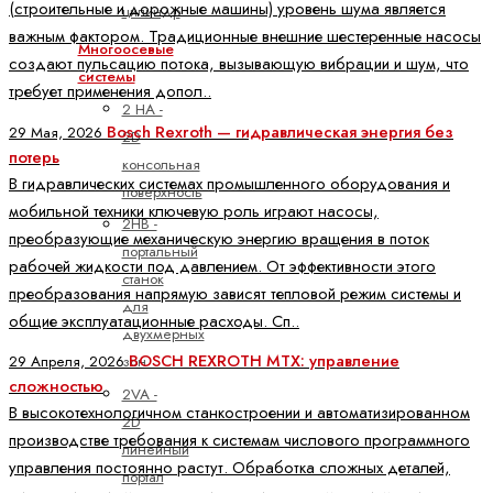
(строительные и дорожные машины) уровень шума является
цилиндр
важным фактором. Традиционные внешние шестеренные насосы
Многоосевые
создают пульсацию потока, вызывающую вибрации и шум, что
системы
требует применения допол..
2 HA -
Bosch Rexroth — гидравлическая энергия без
29 Мая, 2026
2D
потерь
консольная
В гидравлических системах промышленного оборудования и
поверхность
мобильной техники ключевую роль играют насосы,
2HB -
преобразующие механическую энергию вращения в поток
портальный
рабочей жидкости под давлением. От эффективности этого
станок
преобразования напрямую зависят тепловой режим системы и
для
общие эксплуатационные расходы. Сп..
двухмерных
BOSCH REXROTH MTX: управление
зон
29 Апреля, 2026
сложностью
2VA -
В высокотехнологичном станкостроении и автоматизированном
2D
производстве требования к системам числового программного
линейный
управления постоянно растут. Обработка сложных деталей,
портал