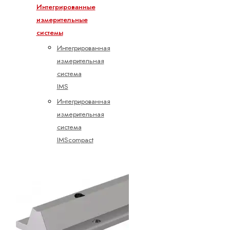
Интегрированные
измерительные
системы
Интегрированная
измерительная
система
IMS
Интегрированная
измерительная
система
IMScompact
Линейные
винтовые
блоки
Описание
продукции
Сборки