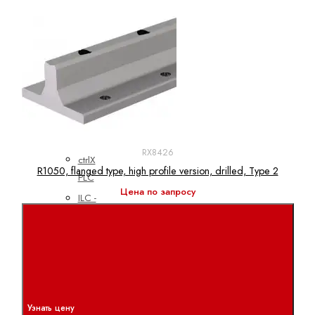
линейные
электродвигатели
Синхронные
моментные
двигатели
Синхронные
серводвигатели
ПЛК
RX8426
ctrlX
R1050, flanged type, high profile version, drilled, Type 2
PLC
Цена по запросу
ILC -
CML
ILC -
VPB
ILC -
XM
Узнать цену