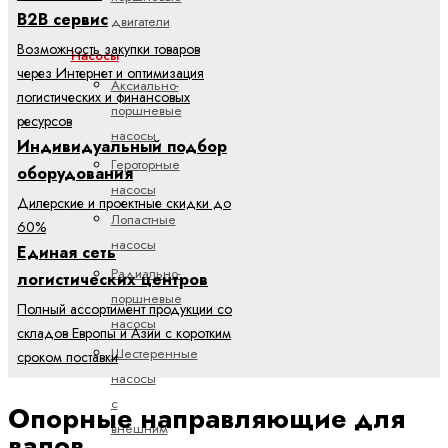
B2B сервис
двигатели
Возможность закупки товаров
Насосы
через Интернет и оптимизация
Аксиально-
логистических и финансовых
поршневые
ресурсов
насосы
Индивидуальный подбор
Героторные
оборудования
насосы
Дилерские и проектные скидки до
Лопастные
60%
насосы
Единая сеть
Радиально-
логистических центров
поршневые
Полный ассортимент продукции со
насосы
складов Европы и Азии с коротким
Шестеренные
сроком поставки
насосы
с
Опорные направляющие для
внешним
валов