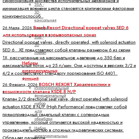
синхронизация множества исполнительных механизмов и
3SA -
минимизация времени цикла становятся критическими факторами
3D
конкурентоспособ..
консольная
Bosch Rexort Directional poppet valves SED 6
камера
26 Марта, 2026
для использования в взрывоопасных зонах
3SB -
Directional poppet valves, directly operated, with solenoid actuation
3D
SED 6…XE представляют собой клапаны размером 6 из серии
портал
1X, рассчитанные на максимальное давление до 350 бар и
Наборы
максимальный поток до 25 л/мин. Они доступны в версиях 3/2 и
интеллектуальных
4/2 и соответствуют стандарту портирования ISO 4401..
функций
BOSCH REXORT Характеристики и
26 Февраля, 2026
Интеллектуальный
возможности клапана KSDE.8 N/P
функциональный
Клапан 2/2 directional seat valve, direct operated with solenoid
набор
actuation KSDE.8 N/P (High Performance) представляет собой
для
прямоприводный седельный клапан с соленоидным
обработки
управлением, который отличается высокой надежностью и
Набор
производительностью в сложных гидравлических системах.
интеллектуальных
Обладает размером ..