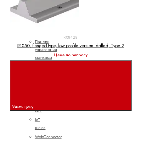
Клавиатуры
Компактные
панели
управления
RX8428
Панели
R1050, flanged type, low profile version, drilled, Type 2
управления
Цена по запросу
станками
Показать
все
Промышленный
IoT
ctrlX
Узнать цену
IOT
IoT
шлюз
WebConnector