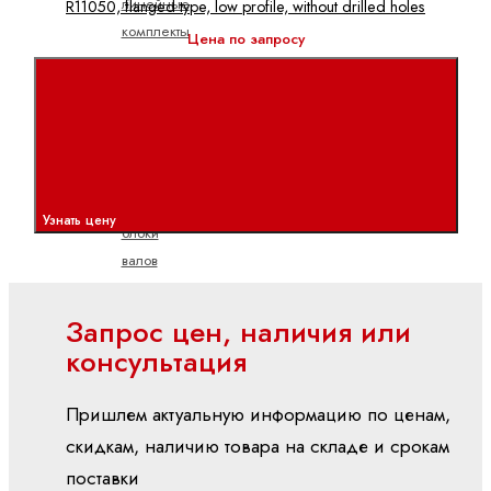
линейные
R11050, flanged type, low profile, without drilled holes
комплекты
Цена по запросу
Общие
технические
указания
и
информация
Опорные
Узнать цену
блоки
валов
Прецизионные
стальные
Запрос цен, наличия или
валы
консультация
Показать
все
Пришлем актуальную информацию по ценам,
скидкам, наличию товара на складе и срокам
Линейные
направляющие
поставки