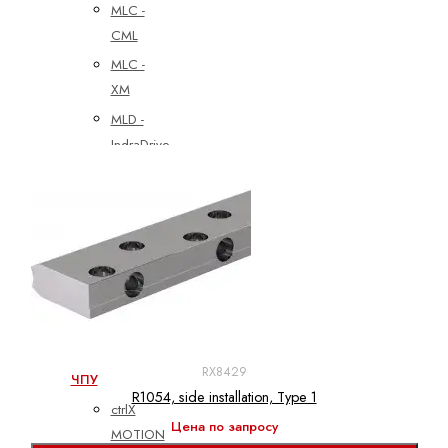
MLC -
CML
MLC -
XM
MLD -
IndraDrive
MPC -
YM
Частотные
преобразователи
EFC3610
EFC5610
Принадлежности
RX8429
ЧПУ
R1054, side installation, Type 1
ctrlX
Цена по запросу
MOTION