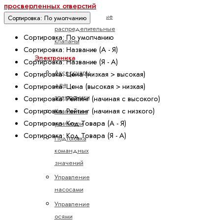
потоком
просверленных отверстий
Пропорциональные
Сортировка: По умолчанию
распределительные
Сортировка: По умолчанию
клапаны
Сортировка: Название (А - Я)
Электроника
Сортировка: Название (Я - А)
Аксессуары
Сортировка: Цена (низкая > высокая)
для
Сортировка: Цена (высокая > низкая)
электроники
Сортировка: Рейтинг (начиная с высокого)
Сортировка: Рейтинг (начиная с низкого)
Клапанные
Сортировка: Код Товара (А - Я)
усилители
Сортировка: Код Товара (Я - А)
Подготовка
командных
значений
Управление
насосами
Управление
осями