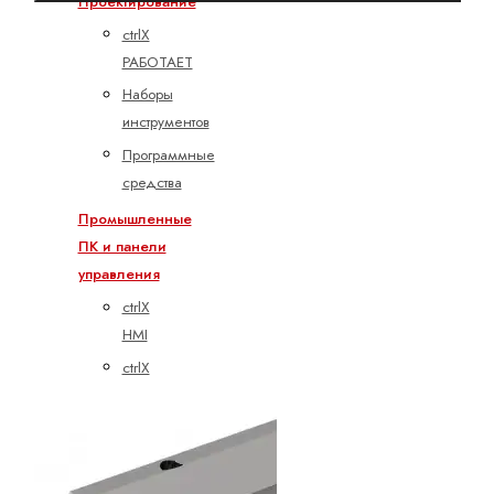
Проектирование
ctrlX
РАБОТАЕТ
Наборы
инструментов
Программные
средства
Промышленные
ПК и панели
управления
ctrlX
HMI
ctrlX
IPC
встраиваемые
платы
Дисплей