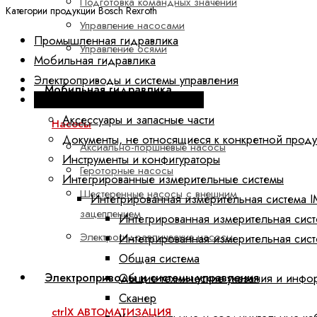
Подготовка командных значений
Категории продукции Bosch Rexroth
Управление насосами
Промышленная гидравлика
Управление осями
Мобильная гидравлика
Электроприводы и системы управления
Мобильная гидравлика
Техника линейных перемещений
Аксессуары и запасные части
Насосы
Документы, не относящиеся к конкретной прод
Аксиально-поршневые насосы
Инструменты и конфигураторы
Героторные насосы
Интегрированные измерительные системы
Шестеренные насосы с внешним
Интегрированная измерительная система I
зацеплением
Интегрированная измерительная сис
Электрогидравлические насосы
Интегрированная измерительная сис
Общая система
Электроприводы и системы управления
Общие технические указания и инфо
Сканер
ctrlX АВТОМАТИЗАЦИЯ