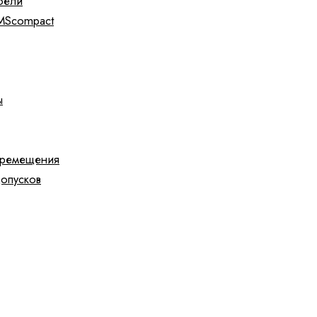
бели
IMScompact
ы
еремещения
допусков