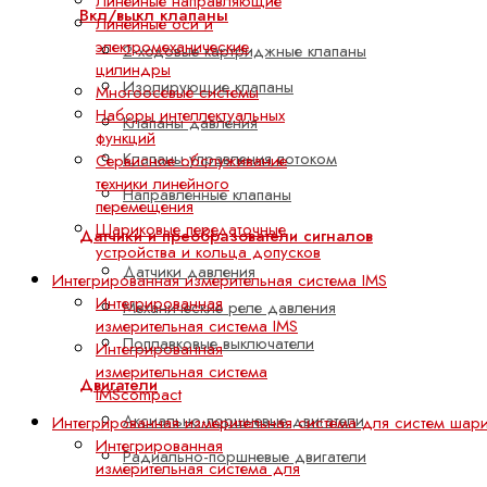
Линейные направляющие
Вкл/выкл клапаны
Линейные оси и
электромеханические
2-ходовые картриджные клапаны
цилиндры
Изолирующие клапаны
Многоосевые системы
Наборы интеллектуальных
Клапаны давления
функций
Клапаны управления потоком
Сервисное обслуживание
техники линейного
Направленные клапаны
перемещения
Шариковые передаточные
Датчики и преобразователи сигналов
устройства и кольца допусков
Датчики давления
Интегрированная измерительная система IMS
Интегрированная
Механические реле давления
измерительная система IMS
Поплавковые выключатели
Интегрированная
измерительная система
Двигатели
IMScompact
Аксиально-поршневые двигатели
Интегрированная измерительная система для систем шар
Интегрированная
Радиально-поршневые двигатели
измерительная система для