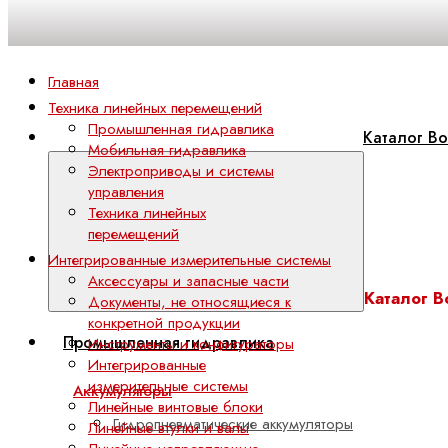
Главная
Техника линейных перемещений
Промышленная гидравлика
Каталог Bo
Мобильная гидравлика
Электроприводы и системы
управления
Техника линейных
перемещений
Интегрированные измерительные системы
Аксессуары и запасные части
Каталог B
Документы, не относящиеся к
конкретной продукции
Промышленная гидравлика
Инструменты и конфигураторы
Интегрированные
измерительные системы
Аккумуляторы
Линейные винтовые блоки
Гидропневматические аккумуляторы
Линейные втулки и валы