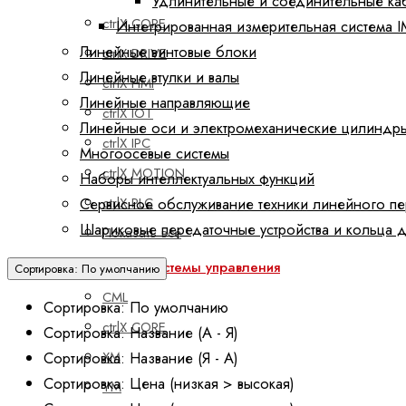
Удлинительные и соединительные ка
ctrlX CORE
Интегрированная измерительная система 
Линейные винтовые блоки
ctrlX DRIVE
Линейные втулки и валы
ctrlX HMI
Линейные направляющие
ctrlX IOT
Линейные оси и электромеханические цилиндр
ctrlX IPC
Многоосевые системы
ctrlX MOTION
Наборы интеллектуальных функций
Сервисное обслуживание техники линейного п
ctrlX PLC
Шариковые передаточные устройства и кольца 
Показать все
Встроенные системы управления
Сортировка: По умолчанию
CML
Сортировка: По умолчанию
ctrlX CORE
Сортировка: Название (А - Я)
Сортировка: Название (Я - А)
XM
Сортировка: Цена (низкая > высокая)
YM