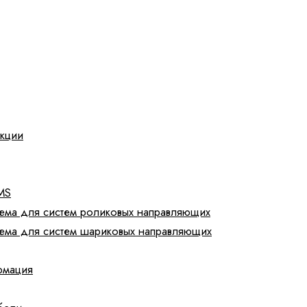
укции
MS
тема для систем роликовых направляющих
тема для систем шариковых направляющих
рмация