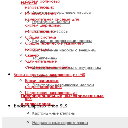
систем роликовых
Насосы
направляющих
Аксиально-поршневые насосы
Интегрированная
измерительная система для
Героторные насосы
систем шариковых
направляющих
Лопастные насосы
Общая система
Радиально-поршневые насосы
Общие технические указания и
информация
Шестеренные насосы с внешним
Сканер
зацеплением
Удлинительные и
соединительные кабели
Шестеренные насосы с внутренним
Блоки шариковых направляющих IMS
зацеплением
Блоки шариковых
Электрогидравлические насосы
направляющих IMS
Шариковая направляющая
Пропорциональные, высокореактивные
IMS
и сервоклапаны
Блоки шаровых опор SLS
Картриджные клапаны
Направленные сервоклапаны