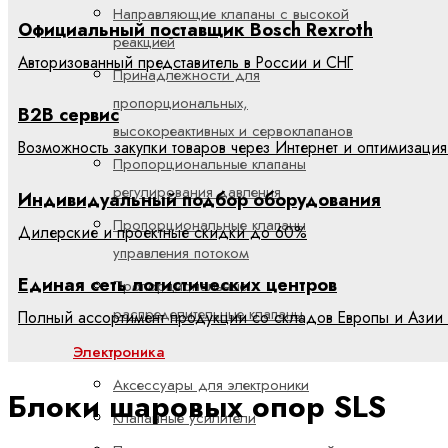
Направляющие клапаны с высокой
Официальный поставщик Bosch Rexroth
реакцией
Авторизованный представитель в России и СНГ
Принадлежности для
пропорциональных,
B2B сервис
высокореактивных и сервоклапанов
Возможность закупки товаров через Интернет и оптимизация
Пропорциональные клапаны
регулирования давления
Индивидуальный подбор оборудования
Пропорциональные клапаны
Дилерские и проектные скидки до 60%
управления потоком
Единая сеть логистических центров
Пропорциональные
распределительные клапаны
Полный ассортимент продукции со складов Европы и Азии 
Электроника
Аксессуары для электроники
Блоки шаровых опор SLS
Клапанные усилители