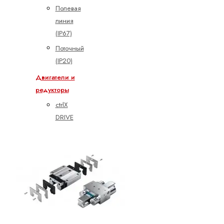
Полевая
линия
(IP67)
Поточный
(IP20)
Двигатели и
редукторы
ctrlX
DRIVE
Асинхронные
серводвигатели
Высокоскоростные
двигатели
Планетарные
серворедукторы
Синхронные