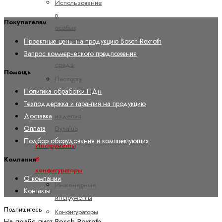
Использование
в
Покупателям
особых
условиях
Проектные цены на продукцию Bosch Rexroth
окружающей
Запрос коммерческого предложения
среды
Помощь
Паспорта
Политика обработки ПДн
безопасности
Техподдержка и гарантия на продукцию
и
Доставка
изделия
Оплата
Dynalub
Подбор оборудования и комплектующих
Инструменты
и
Компания
конфигураторы
О компании
Инженерные
Контакты
инструменты
Подпишитесь
Конфигураторы
На прайс-лист Bosch Rexroth