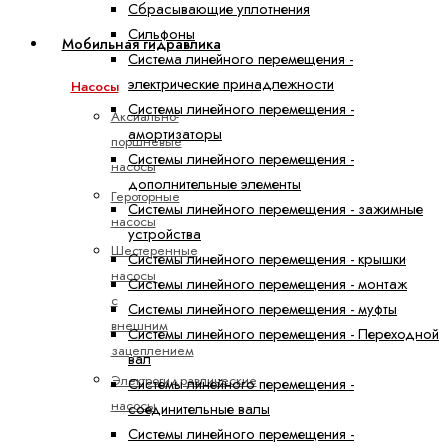
Сбрасывающие уплотнения
Сильфоны
Мобильная гидравлика
Система линейного перемещения -
электрические принадлежности
Насосы
Системы линейного перемещения -
Аксиально-
амортизаторы
поршневые
Системы линейного перемещения -
насосы
дополнительные элементы
Героторные
Системы линейного перемещения - зажимные
насосы
устройства
Шестеренные
Системы линейного перемещения - крышки
насосы
Системы линейного перемещения - монтаж
с
Системы линейного перемещения - муфты
внешним
Системы линейного перемещения - Переходной
зацеплением
вал
Электрогидравлические
Системы линейного перемещения -
насосы
соединительные валы
Системы линейного перемещения -