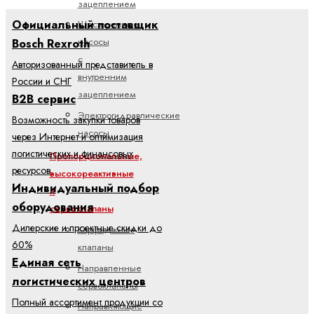
зацеплением
Официальный поставщик
Шестеренные
насосы
Bosch Rexroth
с
Авторизованный представитель в
внутренним
России и СНГ
зацеплением
B2B сервис
Электрогидравлические
Возможность закупки товаров
насосы
через Интернет и оптимизация
логистических и финансовых
Пропорциональные,
ресурсов
высокореактивные
Индивидуальный подбор
и
оборудования
сервоклапаны
Дилерские и проектные скидки до
Картриджные
60%
клапаны
Единая сеть
Направленные
логистических центров
сервоклапаны
Полный ассортимент продукции со
Направляющие