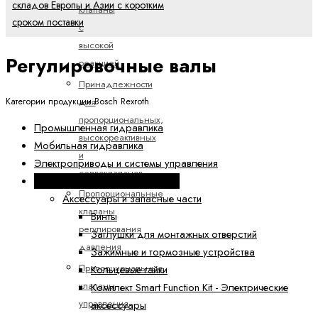
складов Европы и Азии с коротким
клапаны
сроком поставки
с
высокой
Регулировочные валы
реакцией
Принадлежности
для
Категории продукции Bosch Rexroth
пропорциональных,
Промышленная гидравлика
высокореактивных
Мобильная гидравлика
и
Электроприводы и системы управления
сервоклапанов
Техника линейных перемещений
Пропорциональные
Аксессуары и запасные части
клапаны
Винты
регулирования
Заглушки для монтажных отверстий
давления
Зажимные и тормозные устройства
Пропорциональные
Кольцевые гайки
клапаны
Комплект Smart Function Kit - Электрические
управления
аксессуары