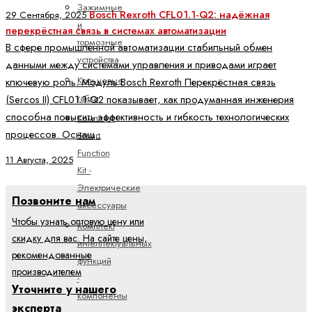
Зажимные
Bosch Rexroth CFL01.1-Q2: надёжная
29 Сентября, 2025
и
перекрёстная связь в системах автоматизации
тормозные
В сфере промышленной автоматизации стабильный обмен
устройства
данными между системами управления и приводами играет
Кольцевые
ключевую роль. Модуль Bosch Rexroth Перекрёстная связь
гайки
(Sercos II) CFL01.1-Q2 показывает, как продуманная инженерия
способна повысить эффективность и гибкость технологических
Комплект
процессов. Оснащ..
Smart
Function
11 Августа, 2025
Kit -
Электрические
Позвоните нам
аксессуары
Чтобы узнать оптовую цену или
Комплект
скидку для вас. На сайте цены,
интеллектуальных
рекомендованные
функций
производителем
-
Уточните у нашего
компоненты
эксперта