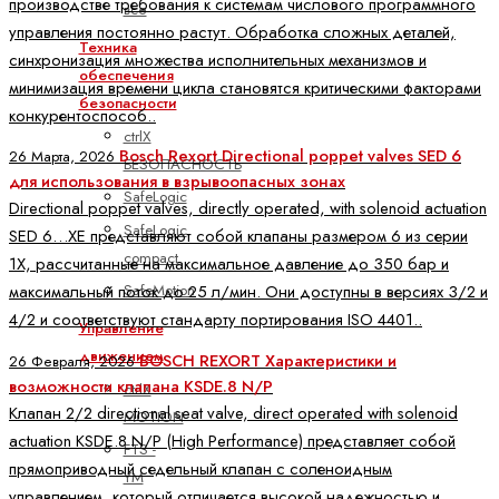
производстве требования к системам числового программного
все
управления постоянно растут. Обработка сложных деталей,
Техника
синхронизация множества исполнительных механизмов и
обеспечения
минимизация времени цикла становятся критическими факторами
безопасности
конкурентоспособ..
ctrlX
Bosch Rexort Directional poppet valves SED 6
26 Марта, 2026
БЕЗОПАСНОСТЬ
для использования в взрывоопасных зонах
SafeLogic
Directional poppet valves, directly operated, with solenoid actuation
SafeLogic
SED 6…XE представляют собой клапаны размером 6 из серии
compact
1X, рассчитанные на максимальное давление до 350 бар и
SafeMotion
максимальный поток до 25 л/мин. Они доступны в версиях 3/2 и
4/2 и соответствуют стандарту портирования ISO 4401..
Управление
движением
BOSCH REXORT Характеристики и
26 Февраля, 2026
возможности клапана KSDE.8 N/P
ctrlX
Клапан 2/2 directional seat valve, direct operated with solenoid
MOTION
actuation KSDE.8 N/P (High Performance) представляет собой
FTS -
прямоприводный седельный клапан с соленоидным
YM
управлением, который отличается высокой надежностью и