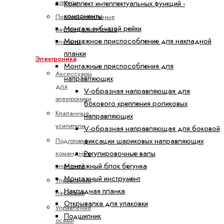
потоком
Комплект интеллектуальных функций -
компоненты
Пропорциональные
Монтаж зубчатой рейки
распределительные
Монтажное приспособление для накладной
клапаны
планки
Электроника
Монтажные приспособления для
Аксессуары
направляющих
для
V-образная направляющая для
электроники
бокового крепления роликовых
Клапанные
направляющих
усилители
V-образная направляющая для боковой
Подготовка
фиксации шариковых направляющих
командных
Регулировочные валы
значений
Монтажный блок бегунка
Монтажный инструмент
Управление
Накладная планка
насосами
Открывалка для упаковки
Управление
Подшипник
осями