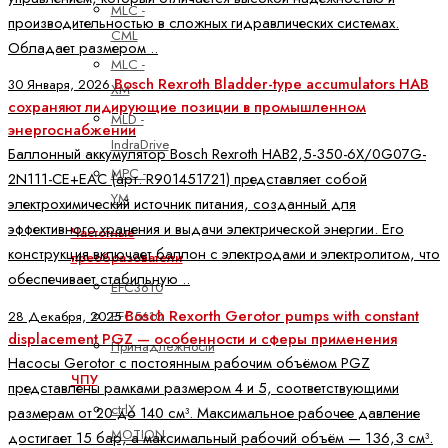
MLC -
производительностью в сложных гидравлических системах.
CML
Обладает размером ..
MLC -
Bosch Rexroth Bladder-type accumulators HAB
30 Января, 2026
XM
сохраняют лидирующие позиции в промышленном
MLD -
энергоснабжении
IndraDrive
Баллонный аккумулятор Bosch Rexroth HAB2,5-350-6X/0G07G-
MPC -
2N111-CE+EAC (арт. R901451721) представляет собой
YM
электрохимический источник питания, созданный для
эффективного хранения и выдачи электрической энергии. Его
Частотные
конструкция включает баллон с электродами и электролитом, что
преобразователи
обеспечивает стабильную ..
EFC3610
Bosch Rexorth Gerotor pumps with constant
EFC5610
28 Декабря, 2025
displacement PGZ — особенности и сферы применения
Принадлежности
Насосы Gerotor с постоянным рабочим объёмом PGZ
ЧПУ
представлены рамками размером 4 и 5, соответствующими
ctrlX
размерам от 20 до 140 см³. Максимальное рабочее давление
MOTION
достигает 15 бар, а максимальный рабочий объём — 136,3 см³.