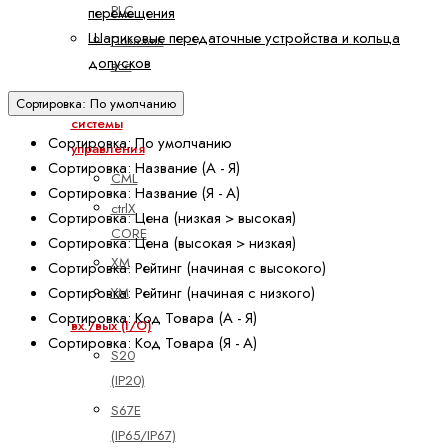
PLC
перемещения
Шариковые передаточные устройства и кольца
Показать
допусков
все
Встроенные
Сортировка: По умолчанию
системы
Сортировка: По умолчанию
управления
Сортировка: Название (А - Я)
CML
Сортировка: Название (Я - А)
ctrlX
Сортировка: Цена (низкая > высокая)
CORE
Сортировка: Цена (высокая > низкая)
XM
Сортировка: Рейтинг (начиная с высокого)
Сортировка: Рейтинг (начиная с низкого)
YM
Сортировка: Код Товара (А - Я)
вх./вых (I/O)
Сортировка: Код Товара (Я - А)
S20
(IP20)
S67E
(IP65/IP67)