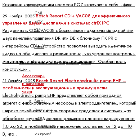
Ключевые характеристики насосов PGZ включают в себя: - фикс..
MTX -
CML
Bosch Rexort CDI+ VAC08 для эффективного
29 Ноября, 2025
MTX -
управления двумя дисплеями в системах ctrlX IPC
XM
Разделитель CDI+ VAC08 обеспечивает подключение одной или
двух панелей управления DR или DE к блочному ПК PR с
MTX
интерфейсом CDI+. Устройство позволяет выводить идентичное
micro
видео на оба дисплея в режиме клона, что упрощает контроль и
мониторинг информации в реальном времени. Особенность
Техника линейных перемещений
конструкции ..
Аксессуары
Bosch Rexort Electrohydraulic pump EHP –
31 Октября, 2025
и запасные
особенности и эксплуатационные преимущества
части
Electrohydraulic pump EHP представляет собой приводной
Винты
агрегат с фиксированным насосом и электродвигателем, который
Заглушки
широко применяется в транспортных средствах и системах для
для
обработки грузов. Диапазон размеров насосов варьируется от
монтажных
1.0 до 22, а номинальное напряжение составляет от 12 до 110
отверстий
В, что..