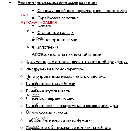
Электроприводы и системы управления
соединительные пластины
Системы линейного перемещения - частотомер
ctrlX
Скребковая пластина
АВТОМАТИЗАЦИЯ
Смазка
ctrlX
Стопорные кольца
CORE
Транспортные замки
Уплотнения
ctrlX
Фиксатор для накладной планки
DRIVE
Документы, не относящиеся к конкретной продукции
ctrlX
Инструменты и конфигураторы
HMI
Интегрированные измерительные системы
ctrlX
Линейные винтовые блоки
IOT
Линейные втулки и валы
ctrlX
Линейные направляющие
IPC
Линейные оси и электромеханические цилиндры
ctrlX
Многоосевые системы
MOTION
Наборы интеллектуальных функций
ctrlX
Сервисное обслуживание техники линейного