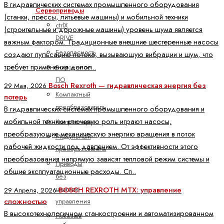
В гидравлических системах промышленного оборудования
Сервоприводы
(станки, прессы, литьевые машины) и мобильной техники
ctrlX
(строительные и дорожные машины) уровень шума является
DRIVE
важным фактором. Традиционные внешние шестеренные насосы
Безопасность
создают пульсацию потока, вызывающую вибрации и шум, что
требует применения допол..
Встроенное
ПО
Bosch Rexroth — гидравлическая энергия без
29 Мая, 2026
Компактный
потерь
преобразователь
В гидравлических системах промышленного оборудования и
мобильной техники ключевую роль играют насосы,
Контроллеры
преобразующие механическую энергию вращения в поток
Модульный
рабочей жидкости под давлением. От эффективности этого
преобразователь
преобразования напрямую зависят тепловой режим системы и
Приводы
общие эксплуатационные расходы. Сп..
без
шкафов
BOSCH REXROTH MTX: управление
29 Апреля, 2026
сложностью
управления
В высокотехнологичном станкостроении и автоматизированном
Показать