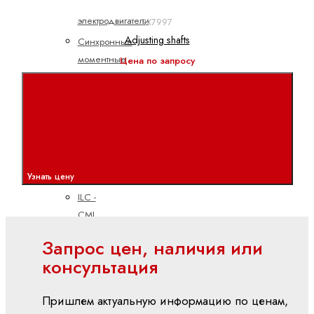
линейные
электродвигатели
RX7997
Adjusting shafts
Синхронные
моментные
Цена по запросу
двигатели
Синхронные
серводвигатели
ПЛК
ctrlX
PLC
Узнать цену
ILC -
CML
ILC -
Запрос цен, наличия или
VPB
консультация
ILC -
XM
Пришлем актуальную информацию по ценам,