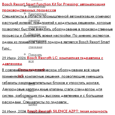
Bosch Rexort Smart Function Kit for Pressing: автоматизация
Клавиатуры
производственных процессов
Компактные
Специалисты в области промышленной автоматизации отмечают
панели
растущий интерес предприятий к модульным решениям, которые
управления
позволяют быстрее внедрять оборудование в производственные
Панели
процессы и сокращать время настройки. По мнению экспертов,
управления
одним из примеров такого подхода является Bosch Rexort Smart
станками
Func..
Показать
Bosch Rexroth LC: компактная гидравлика с
29 Июля, 2026
все
давлением
В современном гидравлическом оборудовании всё чаще
Промышленный
применяются компактные решения, позволяющие уменьшить
IoT
габариты распределительных блоков и упростить монтаж.
ctrlX
Двухходовые картриджные клапаны стали стандартом для
IOT
систем, работающих под высоким давлением и с большими
IoT
расходами. Специалисты по гидравли..
шлюз
Bosch Rexroth SILENCE AZPT: тихая мощность
26 Июня, 2026
WebConnector