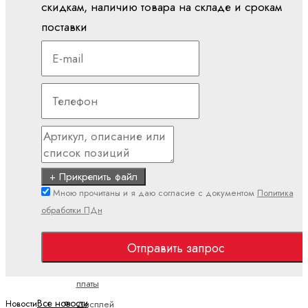
Проектирование
скидкам, наличию товара на складе и срокам
ctrlX
поставки
РАБОТАЕТ
Наборы
инструментов
Программные
средства
Промышленные
ПК и панели
управления
+ Прикрепить файл
ctrlX
Мною прочитаны и я даю согласие с документом
Политика
HMI
обработки ПДн
ctrlX
Отправить запрос
IPC
встраиваемые
платы
Все новости
Дисплей
Новости