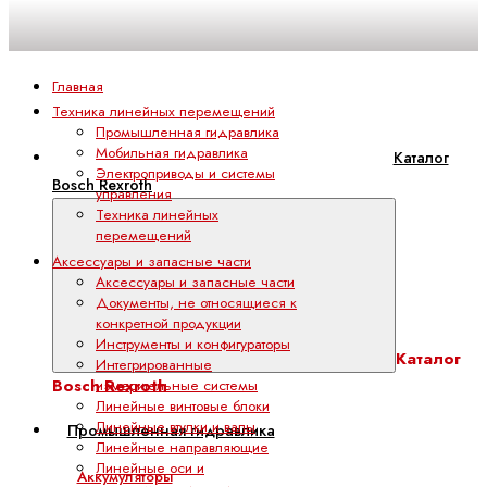
Главная
Техника линейных перемещений
Промышленная гидравлика
Мобильная гидравлика
Каталог
Электроприводы и системы
Bosch Rexroth
управления
Техника линейных
перемещений
Аксессуары и запасные части
Аксессуары и запасные части
Документы, не относящиеся к
конкретной продукции
Инструменты и конфигураторы
Каталог
Интегрированные
Bosch Rexroth
измерительные системы
Линейные винтовые блоки
Линейные втулки и валы
Промышленная гидравлика
Линейные направляющие
Линейные оси и
Аккумуляторы