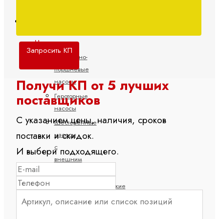
Мобильная гидравлика
Насосы
Запросить КП
Аксиально-
поршневые
Получи КП от 5 лучших
насосы
поставщиков
Героторные
насосы
С указанием цены, наличия, сроков
Шестеренные
поставки и скидок.
насосы
с
И выбери подходящего.
внешним
зацеплением
Электрогидравлические
насосы