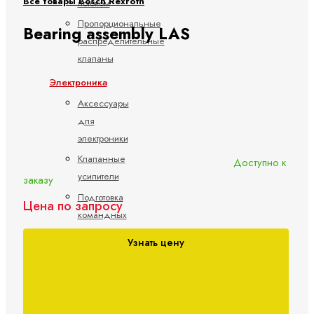
Все товары Bosch Rexroth
потоком
Пропорциональные
Bearing assembly LAS
распределительные
клапаны
Электроника
Аксессуары
для
электроники
Клапанные
Доступно к
усилители
заказу
Подготовка
Цена по запросу
командных
значений
Узнать цену
Управление
насосами
Управление
осями