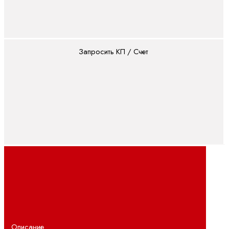
Полевая
линия
(IP67)
Поточный
Запросить КП / Счет
(IP20)
Двигатели и
редукторы
ctrlX
DRIVE
Асинхронные
серводвигатели
Высокоскоростные
двигатели
Планетарные
серворедукторы
Синхронные
Описание