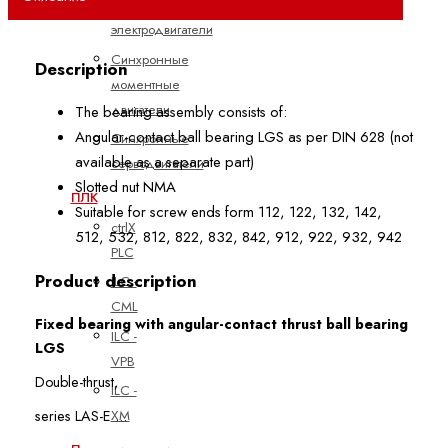
линейные
электродвигатели
Синхронные
Description
моментные
двигатели
The bearing assembly consists of:
Angular-contact ball bearing LGS as per DIN 628 (not
Синхронные
available as a separate part)
серводвигатели
Slotted nut NMA
ПЛК
Suitable for screw ends form 112, 122, 132, 142,
ctrlX
512, 532, 812, 822, 832, 842, 912, 922, 932, 942
PLC
Product description
ILC -
CML
Fixed bearing with angular-contact thrust ball bearing
ILC -
LGS
VPB
Double-thrust,
ILC -
series LAS-E ...
XM