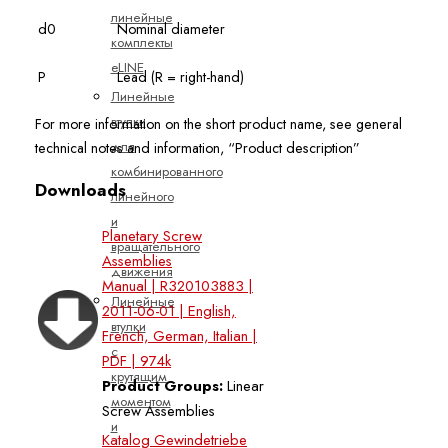
линейные
d0
Nominal diameter
комплекты
eLINE
P
Lead (R = right-hand)
Линейные
втулки
For more information on the short product name, see general
для
technical notes and information, “Product description”
комбинированного
Downloads
линейного
и
Planetary Screw
вращательного
Assemblies
движения
Manual | R320103883 |
Линейные
2011-06-01 | English,
втулки
French, German, Italian |
с
PDF | 974k
крутящим
Product Groups:
Linear
моментом
Screw Assemblies
и
Katalog Gewindetriebe