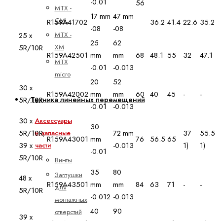
-0.01
56
MTX -
17 mm
47 mm
CML
R159A41702
36.2
41.4
22.6
35.2
-08
-08
MTX -
25 x
25
62
XM
5R/10R
R159A42501
mm
mm
68
48.1
55
32
47.1
MTX
-0.01
-0.013
micro
20
52
30 x
R159A42002
mm
mm
60
40
45
-
-
Техника линейных перемещений
5R/10R
-0.01
-0.013
30 x
Аксессуары
30
5R/10R;
72 mm
37
55.5
и запасные
R159A43001
mm
76
56.5
65
39 x
-0.013
1)
1)
части
-0.01
5R/10R
Винты
35
80
Заглушки
48 x
R159A43501
mm
mm
84
63
71
-
-
для
5R/10R
-0.012
-0.013
монтажных
40
90
отверстий
39 x