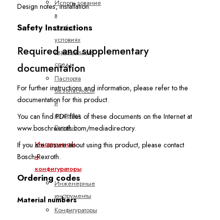
Использование
Design notes, installation
в
Safety Instructions
особых
условиях
Required and supplementary
окружающей
среды
documentation
Паспорта
For further instructions and information, please refer to the
безопасности
documentation for this product.
и
изделия
You can find PDF files of these documents on the Internet at
Dynalub
www.boschrexroth.com/mediadirectory.
Инструменты
If you are unsure about using this product, please contact
и
Bosch Rexroth.
конфигураторы
Ordering codes
Инженерные
инструменты
Material numbers
Конфигураторы