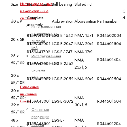
Интегрированные
Size
Part number
Ball bearing
Slotted nut
измерительные
C
Complete
da
системы
d0 x P
Abbreviation
Abbreviation
Part number
assembly
Интегрированная
измерительная
R159A41501
LGS-E-1542
NMA 15x1
R344602004
20 x 5R
система
R159A42001
LGS-E-2047
NMA 20x1
R344601504
IMS
R159A41702
LGS-E-1747
NMA 17x1
25 x
Интегрированная
R344601404
NMA
5R/10R
измерительная
R159A42501
LGS-E-2562
25x1,5
система
30 x
IMScompact
R159A42002
LGS-E-2052
NMA 20x1
R344601504
5R/10R
Линейные
30 x
винтовые
5R/10R;
NMA
R159A43001
LGS-E-3072
R344601604
блоки
39 x
30x1,5
Описание
5R/10R
продукции
48 x
LGS-E-
NMA
R159A43501
R344601204
Сборки