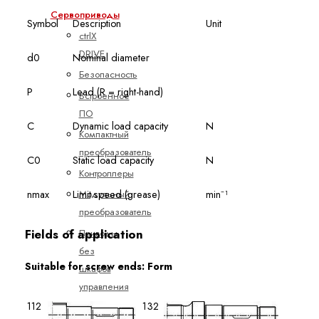
Сервоприводы
Symbol
Description
Unit
ctrlX
DRIVE
d0
Nominal diameter
Безопасность
P
Lead (R = right-hand)
Встроенное
ПО
C
Dynamic load capacity
N
Компактный
преобразователь
C0
Static load capacity
N
Контроллеры
Модульный
nmax
Limit speed (grease)
min⁻¹
преобразователь
Fields of application
Приводы
без
Suitable for screw ends: Form
шкафов
управления
112
132
Показать