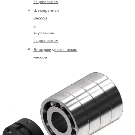
зацеплением
Шестеренные
насосы
с
внутренним
зацеплением
Электрогидравлические
насосы
Пропорциональные,
высокореактивные
и
сервоклапаны
Картриджные
клапаны
Направленные
сервоклапаны
Направляющие