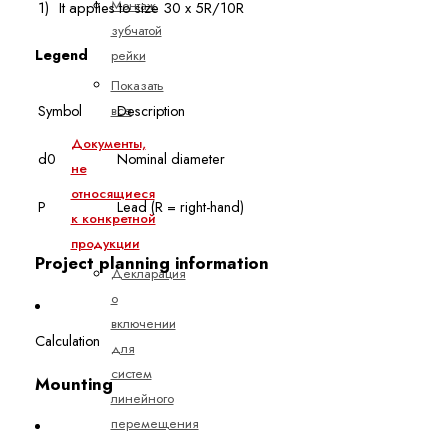
Монтаж
1)
It applies to size 30 x 5R/10R
зубчатой
Legend
рейки
Показать
все
Symbol
Description
Документы,
d0
Nominal diameter
не
относящиеся
P
Lead (R = right-hand)
к конкретной
продукции
Project planning information
Декларация
о
включении
Calculation
для
систем
Mounting
линейного
перемещения