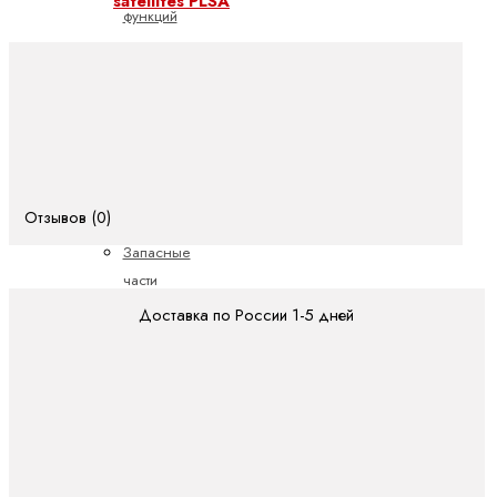
satellites PLSA
функций
для
прессования
Сервисное
обслуживание
техники
линейного
Отзывов (0)
перемещения
Запасные
части
Обучение
Доставка по России 1-5 дней
Полевое
обслуживание
Ремонт
Шариковые
передаточные