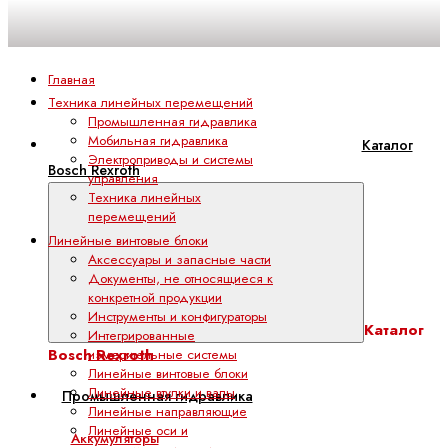
Главная
Техника линейных перемещений
Промышленная гидравлика
Мобильная гидравлика
Каталог
Электроприводы и системы
Bosch Rexroth
управления
Техника линейных
перемещений
Линейные винтовые блоки
Аксессуары и запасные части
Документы, не относящиеся к
конкретной продукции
Инструменты и конфигураторы
Каталог
Интегрированные
Bosch Rexroth
измерительные системы
Линейные винтовые блоки
Линейные втулки и валы
Промышленная гидравлика
Линейные направляющие
Линейные оси и
Аккумуляторы