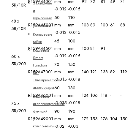
R159A44001
mm
mm
92
72
81
49
71
Зажимные
5R/10R
-0.012
-0.015
и
50
110
тормозные
48 x
R159A45001
mm
mm
108
89
100
61
88
устройства
5R/10R
-0.012
-0.015
Кольцевые
45
100
гайки
R159A44501
mm
mm
100
81
91
-
-
Комплект
-0.012
-0.015
60 x
Smart
5R/20R
70
150
Function
R159A47001
mm
mm
140
121
138
82
119
Kit -
-0.015
-0.018
Электрические
аксессуары
60
130
R159A46001
mm
mm
124
106
118
-
-
Комплект
-0.015
-0.018
75 x
интеллектуальных
5R/20R
90
190
функций
R159A49001
mm
mm
172
153
176
104
150
-
-0.02
-0.03
компоненты