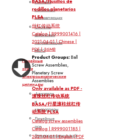
BASA/Husillos de
Системы
rodillos planetarios
шариковых
PLSA
направляющих
丝杠传动系统
Системы
Catalog | R999001416 |
шариковых
2021-04-01 | Chinese |
направляющих
PDF | 36MB
NRFG
Product Groups:
Ball
Линейные
Screw Assemblies,
оси и
Planetary Screw
электромеханические
Assemblies
цилиндры
Only available as PDF -
Двигатели
滚珠丝杠传动系统
и
BASA/行星滚柱丝杠传
контроллеры
动系统 PLSA
Линейные
Catalog screw assemblies
оси
Catalog | R999001185 |
Электромеханический
2021-04-01 | English | PDF