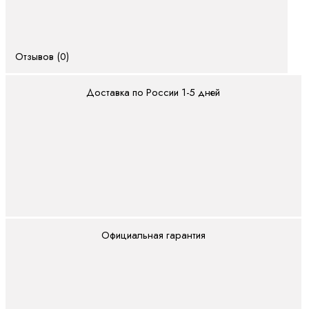
PLC
Показать
все
Отзывов (0)
Встроенные
системы
Доставка по России 1-5 дней
управления
CML
ctrlX
CORE
XM
YM
вх./вых (I/O)
Официальная гарантия
S20
(IP20)
S67E
(IP65/IP67)