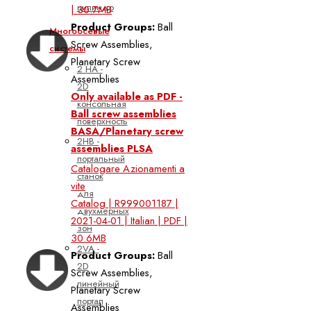
цилиндр
| 30.7MB
Product Groups:
Ball
Многоосевые
Screw Assemblies,
системы
Planetary Screw
2 HA -
Assemblies
2D
Only available as PDF -
консольная
Ball screw assemblies
поверхность
BASA/Planetary screw
2HB -
assemblies PLSA
портальный
Catalogare Azionamenti a
станок
vite
для
Catalog | R999001187 |
двухмерных
2021-04-01 | Italian | PDF |
зон
30.6MB
2VA -
Product Groups:
Ball
2D
Screw Assemblies,
линейный
Planetary Screw
портал
Assemblies