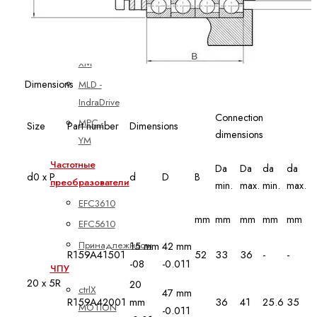
MLC -
CML
MLC -
XM
Dimensions
MLD -
IndraDrive
Connection
MPC -
Size
Part number
Dimensions
dimensions
YM
Частотные
Da
Da
da
da
d0 x P
d
D
B
преобразователи
min.
max.
min.
max.
EFC3610
mm
mm
mm
mm
mm
EFC5610
Принадлежности
15 mm
42 mm
R159A41501
52
33
36
-
-
-08
-0.011
ЧПУ
20 x 5R
20
ctrlX
47 mm
R159A42001
mm
36
41
25.6
35
MOTION
-0.011