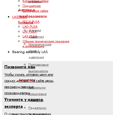
Кольцевые гайки
клапаны
Подшипник
Датчики и
Шлицевые гайки
преобразователи
LAS PLSA
FEC-F PLSA
сигналов
LAD PLSA
Датчики
LAF PLSA
LAS PLSA
давления
Общие технические указания
Механические
и информация
реле
Bearing assembly LAS
давления
Поплавковые
Позвоните нам
выключатели
Чтобы узнать оптовую цену или
Двигатели
скидку для вас. На сайте цены,
рекомендованные
Аксиально-
производителем
поршневые
Уточните у нашего
двигатели
эксперта
Радиально-
О совместимости технических
поршневые