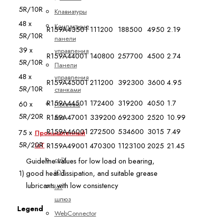
5R/10R
Клавиатуры
48 x
Компактные
R159A43501
111200
188500
4950
2.19
5R/10R
панели
39 x
управления
R159A44001
140800
257700
4500
2.74
5R/10R
Панели
48 x
управления
R159A45001
211200
392300
3600
4.95
5R/10R
станками
R159A44501
172400
319200
4050
1.7
60 x
Показать
5R/20R
все
R159A47001
339200
692300
2520
10.99
R159A46001
272500
534600
3015
7.49
75 x
Промышленный
5R/20R
R159A49001
470300
1123100
2025
21.45
IoT
ctrlX
Guideline values for low load on bearing,
IOT
1)
good heat dissipation, and suitable grease
lubricants with low consistency
IoT
шлюз
Legend
WebConnector