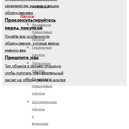
характеристик модели с вашим
двигатели
оборудованием
Насосы
Проконсультируйтесь
Аксиально-
перед покупкой
поршневые
Узнайте все особенности
насосы
оборудования, которые важны
Героторные
именно вам
насосы
Пришлите нам
Лопастные
Тип объекта и размер площади,
насосы
чтобы получить предварительный
Радиально-
расчет на оборудование и монтаж
поршневые
насосы
Шестеренные
насосы
с
внешним