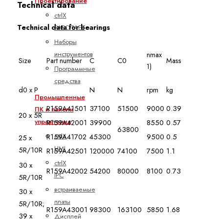
Проектирование
Technical data
ctrlX
Technical data for bearings
РАБОТАЕТ
Наборы
инструментов
nmax
Size
Part number
C
C0
Mass
1)
Программные
средства
d0 x P
N
N
rpm
kg
Промышленные
R159A41501
37100
51500
9000
0.39
ПК и панели
20 x 5R
управления
R159A42001
39900
8550
0.57
63800
R159A41702
45300
9500
0.5
ctrlX
25 x
HMI
5R/10R
R159A42501
120000
74100
7500
1.1
ctrlX
30 x
R159A42002
54200
80000
8100
0.73
IPC
5R/10R
встраиваемые
30 x
платы
5R/10R;
R159A43001
98300
163100
5850
1.68
39 x
Дисплей