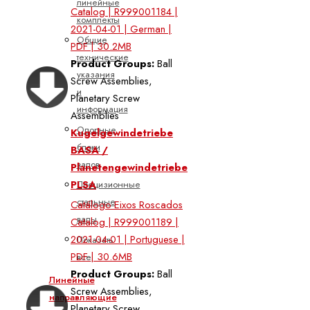
линейные
Catalog | R999001184 |
комплекты
2021-04-01 | German |
Общие
PDF | 30.2MB
технические
Product Groups:
Ball
указания
Screw Assemblies,
и
Planetary Screw
информация
Assemblies
Опорные
Kugelgewindetriebe
блоки
BASA /
валов
Planetengewindetriebe
PLSA
Прецизионные
стальные
Catálogo Eixos Roscados
валы
Catalog | R999001189 |
2021-04-01 | Portuguese |
Показать
PDF | 30.6MB
все
Product Groups:
Ball
Линейные
Screw Assemblies,
направляющие
Planetary Screw