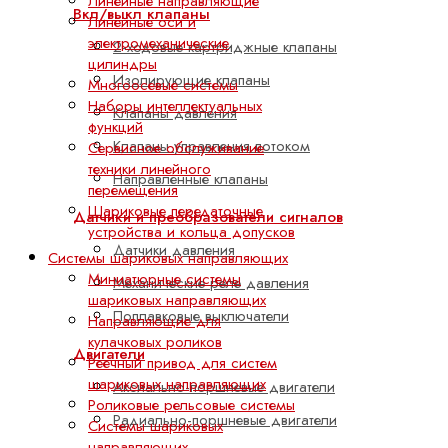
Линейные направляющие
Вкл/выкл клапаны
Линейные оси и
электромеханические
2-ходовые картриджные клапаны
цилиндры
Изолирующие клапаны
Многоосевые системы
Наборы интеллектуальных
Клапаны давления
функций
Клапаны управления потоком
Сервисное обслуживание
техники линейного
Направленные клапаны
перемещения
Шариковые передаточные
Датчики и преобразователи сигналов
устройства и кольца допусков
Датчики давления
Системы шариковых направляющих
Миниатюрные системы
Механические реле давления
шариковых направляющих
Поплавковые выключатели
Направляющие для
кулачковых роликов
Двигатели
Реечный привод для систем
шариковых направляющих
Аксиально-поршневые двигатели
Роликовые рельсовые системы
Радиально-поршневые двигатели
Системы шариковых
направляющих