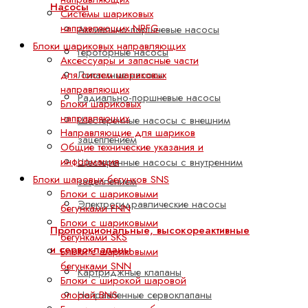
Насосы
Системы шариковых
направляющих NRFG
Аксиально-поршневые насосы
Блоки шариковых направляющих
Героторные насосы
Аксессуары и запасные части
для систем шариковых
Лопастные насосы
направляющих
Радиально-поршневые насосы
Блоки шариковых
направляющих
Шестеренные насосы с внешним
Направляющие для шариков
зацеплением
Общие технические указания и
информация
Шестеренные насосы с внутренним
Блоки шаровых бегунков SNS
зацеплением
Блоки с шариковыми
Электрогидравлические насосы
бегунками FNN
Блоки с шариковыми
Пропорциональные, высокореактивные
бегунками SKS
и сервоклапаны
Блоки с шариковыми
бегунками SNN
Картриджные клапаны
Блоки с широкой шаровой
опорой BNS
Направленные сервоклапаны