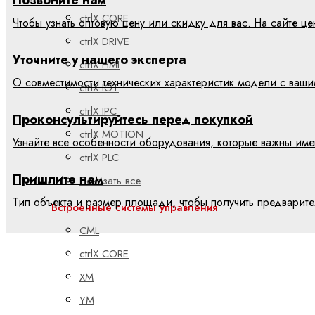
ctrlX CORE
Чтобы узнать оптовую цену или скидку для вас. На сайте 
ctrlX DRIVE
Уточните у нашего эксперта
ctrlX HMI
О совместимости технических характеристик модели с ваш
ctrlX IOT
ctrlX IPC
Проконсультируйтесь перед покупкой
ctrlX MOTION
Узнайте все особенности оборудования, которые важны име
ctrlX PLC
Пришлите нам
Показать все
Тип объекта и размер площади, чтобы получить предварит
Встроенные системы управления
CML
ctrlX CORE
XM
YM