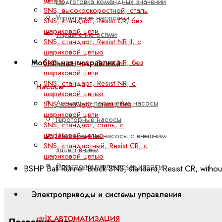
Подготовка командных значений
SNS, высокоскоростной, сталь
Управление насосами
SNS, стандарт, Resist CR, без
шариковой цепи
Управление осями
SNS, стандарт, Resist NR II, с
шариковой цепью
SNS, стандарт, Resist NR, без
Мобильная гидравлика
шариковой цепи
SNS, стандарт, Resist NR, с
Насосы
шариковой цепью
Аксиально-поршневые насосы
SNS, стандарт, сталь, без
шариковой цепи
Героторные насосы
SNS, стандарт, сталь, с
шариковой цепью
Шестеренные насосы с внешним
SNS, стандартный, Resist CR, с
зацеплением
шариковой цепью
Электрогидравлические насосы
BSHP Ball Runner Block SNS, standard, Resist CR, withou
Электроприводы и системы управления
ctrlX АВТОМАТИЗАЦИЯ
Позвоните нам