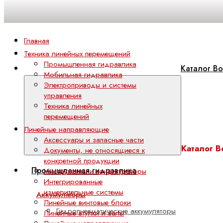
Главная
Техника линейных перемещений
Промышленная гидравлика
Каталог Bo
Мобильная гидравлика
Электроприводы и системы
управления
Техника линейных
перемещений
Линейные направляющие
Аксессуары и запасные части
Каталог B
Документы, не относящиеся к
конкретной продукции
Промышленная гидравлика
Инструменты и конфигураторы
Интегрированные
измерительные системы
Аккумуляторы
Линейные винтовые блоки
Гидропневматические аккумуляторы
Линейные втулки и валы