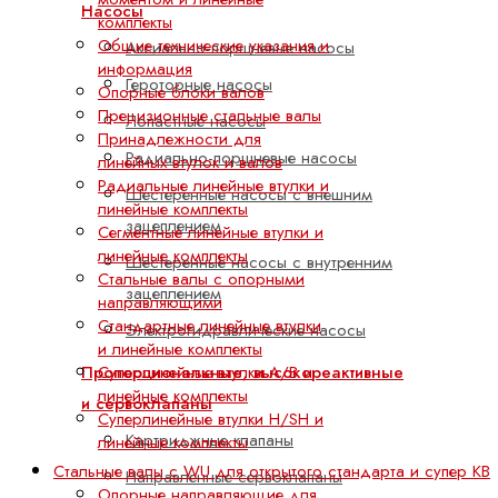
Насосы
комплекты
Общие технические указания и
Аксиально-поршневые насосы
информация
Героторные насосы
Опорные блоки валов
Прецизионные стальные валы
Лопастные насосы
Принадлежности для
Радиально-поршневые насосы
линейных втулок и валов
Радиальные линейные втулки и
Шестеренные насосы с внешним
линейные комплекты
зацеплением
Сегментные линейные втулки и
линейные комплекты
Шестеренные насосы с внутренним
Стальные валы с опорными
зацеплением
направляющими
Стандартные линейные втулки
Электрогидравлические насосы
и линейные комплекты
Суперлинейные втулки A/B и
Пропорциональные, высокореактивные
линейные комплекты
и сервоклапаны
Суперлинейные втулки H/SH и
Картриджные клапаны
линейные комплекты
Стальные валы с WU для открытого стандарта и супер KB
Направленные сервоклапаны
Опорные направляющие для