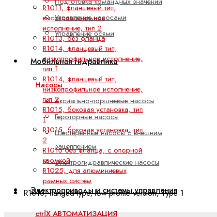
Подготовка командных значений
R1011, фланцевый тип,
Управление насосами
высокопрофильное
исполнение, тип 2
Управление осями
R1013, без фланца
R1014, фланцевый тип,
низкопрофильное исполнение,
Мобильная гидравлика
тип 1
R1014, фланцевый тип,
Насосы
низкопрофильное исполнение,
тип 2
Аксиально-поршневые насосы
R1015, боковая установка, тип
Героторные насосы
1
R1015, боковая установка, тип
Шестеренные насосы с внешним
2
зацеплением
R1016 без фланца, с опорной
кромкой
Электрогидравлические насосы
R1025, для алюминиевых
рамных систем
Электроприводы и системы управления
R1010, flanged type, low profile version, Type 1
ctrlX АВТОМАТИЗАЦИЯ