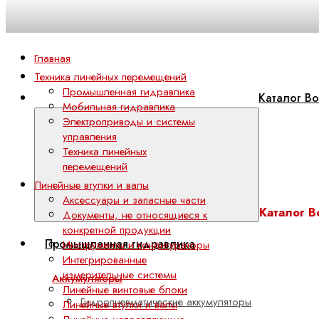
Главная
Техника линейных перемещений
Промышленная гидравлика
Каталог Bo
Мобильная гидравлика
Электроприводы и системы
управления
Техника линейных
перемещений
Линейные втулки и валы
Аксессуары и запасные части
Каталог B
Документы, не относящиеся к
конкретной продукции
Промышленная гидравлика
Инструменты и конфигураторы
Интегрированные
измерительные системы
Аккумуляторы
Линейные винтовые блоки
Гидропневматические аккумуляторы
Линейные втулки и валы