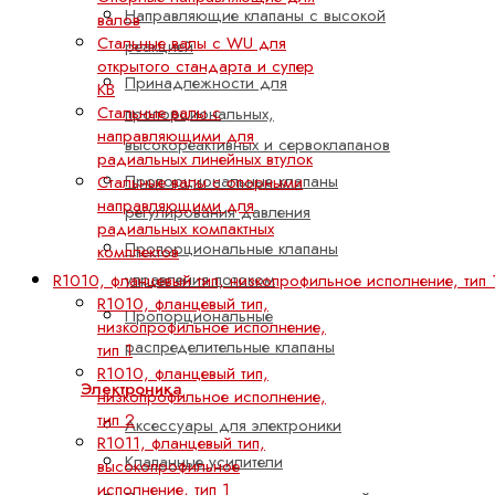
Направляющие клапаны с высокой
валов
Стальные валы с WU для
реакцией
открытого стандарта и супер
Принадлежности для
KB
Стальные валы с
пропорциональных,
направляющими для
высокореактивных и сервоклапанов
радиальных линейных втулок
Пропорциональные клапаны
Стальные валы с опорными
направляющими для
регулирования давления
радиальных компактных
Пропорциональные клапаны
комплектов
управления потоком
R1010, фланцевый тип, низкопрофильное исполнение, тип 
R1010, фланцевый тип,
Пропорциональные
низкопрофильное исполнение,
распределительные клапаны
тип 1
R1010, фланцевый тип,
Электроника
низкопрофильное исполнение,
тип 2
Аксессуары для электроники
R1011, фланцевый тип,
Клапанные усилители
высокопрофильное
исполнение, тип 1