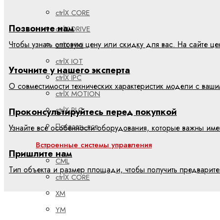
ctrlX CORE
Позвоните нам
ctrlX DRIVE
Чтобы узнать оптовую цену или скидку для вас. На сайте 
ctrlX HMI
ctrlX IOT
Уточните у нашего эксперта
ctrlX IPC
О совместимости технических характеристик модели с ваш
ctrlX MOTION
ctrlX PLC
Проконсультируйтесь перед покупкой
Показать все
Узнайте все особенности оборудования, которые важны име
Встроенные системы управления
Пришлите нам
CML
Тип объекта и размер площади, чтобы получить предварит
ctrlX CORE
XM
YM