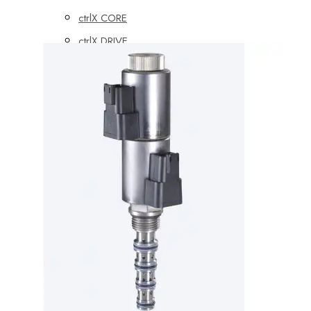
ctrlX CORE
ctrlX DRIVE
ctrlX HMI
ctrlX IOT
ctrlX IPC
ctrlX MOTION
ctrlX PLC
Показать все
Встроенные системы управления
CML
ctrlX CORE
XM
YM