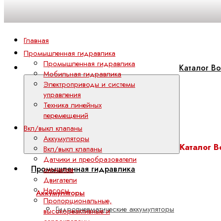
Главная
Промышленная гидравлика
Промышленная гидравлика
Каталог Bo
Мобильная гидравлика
Электроприводы и системы
управления
Техника линейных
перемещений
Вкл/выкл клапаны
Аккумуляторы
Каталог B
Вкл/выкл клапаны
Датчики и преобразователи
Промышленная гидравлика
сигналов
Двигатели
Насосы
Аккумуляторы
Пропорциональные,
Гидропневматические аккумуляторы
высокореактивные и