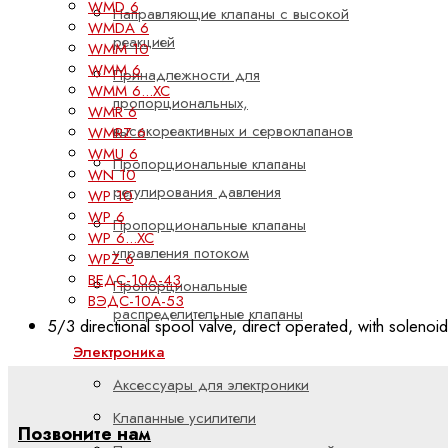
WMD 6
Направляющие клапаны с высокой
WMDA 6
реакцией
WMM 10
WMM 6
Принадлежности для
WMM 6...XC
пропорциональных,
WMR 6
высокореактивных и сервоклапанов
WMRZ 6
WMU 6
Пропорциональные клапаны
WN 10
регулирования давления
WP 10
WP 6
Пропорциональные клапаны
WP 6...XC
управления потоком
WPZ 6
ВЕДС-10А-43
Пропорциональные
ВЭДС-10А-53
распределительные клапаны
5/3 directional spool valve, direct operated, with soleno
Электроника
Аксессуары для электроники
Клапанные усилители
Позвоните нам