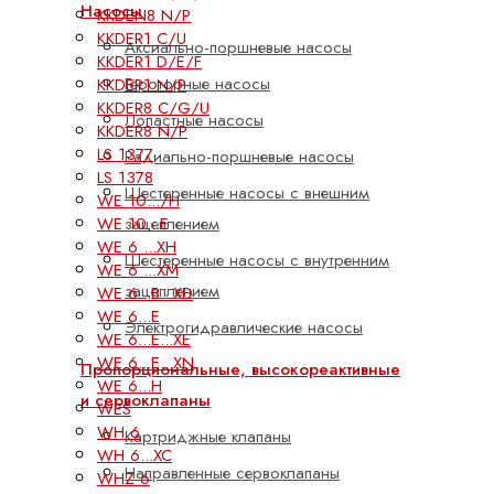
Насосы
KKDEN8 N/P
KKDER1 C/U
Аксиально-поршневые насосы
KKDER1 D/E/F
Героторные насосы
KKDER1 N/P
KKDER8 C/G/U
Лопастные насосы
KKDER8 N/P
LS 1377
Радиально-поршневые насосы
LS 1378
Шестеренные насосы с внешним
WE 10.../H
WE 10...E
зацеплением
WE 6 ...XH
Шестеренные насосы с внутренним
WE 6 ...XM
зацеплением
WE 6...B...XD
WE 6...E
Электрогидравлические насосы
WE 6...E...XE
WE 6...E...XN
Пропорциональные, высокореактивные
WE 6...H
и сервоклапаны
WES
WH 6
Картриджные клапаны
WH 6...XC
Направленные сервоклапаны
WHZ 6