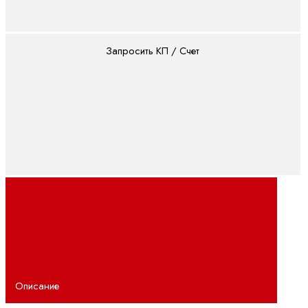
Полевая
линия
(IP67)
Запросить КП / Счет
Поточный
(IP20)
Двигатели и
редукторы
ctrlX
DRIVE
Асинхронные
серводвигатели
Высокоскоростные
двигатели
Планетарные
серворедукторы
Описание
Синхронные