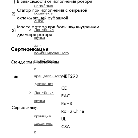
1)
В зависимости от исполнения ротора.
линейные
Статор при исполнении с открытой
комплекты
2)
охлаждающей рубашкой.
eLINE
Масса ротора при большем внутреннем
Линейные
3)
диаметре ротора.
втулки
для
Сертификация
комбинированного
линейного
Стандарты и регламенты
и
MBT290
вращательного
Тип
движения
CE
Линейные
EAC
втулки
RoHS
Сертификация
с
RoHS China
крутящим
UL
моментом
CSA
и