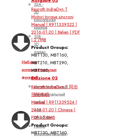
Ausgabe 03
3SA -
Rexroth IndraDyn T
3D
Motori torque sincroni
консольная
Manual | R911339522 |
камера
2016-01-20 | Italian | PDF
3SB -
| 2.7MB
3D
Product Groups:
портал
MBT130, MBT160,
Наборы
MBT210, MBT290,
интеллектуальных
MBT360, ...
функций
Edizione 02
Интеллектуальный
Rexroth IndraDyn T 同步
функциональный
扭矩电机
набор
Manual | R911339524 |
для
2016-01-20 | Chinese |
обработки
PDF | 2.8MB
Product Groups:
Набор
MBT130, MBT160,
интеллектуальных