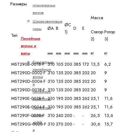
Размеры
планетарных
винтов
Масса
Шариковинтовые
ØC
ØA
B
D
E
пары
1)
Статор
Ротор
Тип
Линейные
2)
3)
втулки и
мм
мм
мм
мм
мм
кг
кг
валы
Компактные
MST290B‑0018‑F
310
105
200
385
172
13,5
6,2
линейные
MST290D‑0002‑F
310
135
200
385
202
20
9
втулки
MST290D‑0004‑F
310
135
200
385
202
20
9
и
MST290D‑0018‑F
310
135
200
385
202
20
9
линейные
MST290E‑0018‑F
310
195
200
385
262
25,1
11,6
комплекты
MST290E‑0004‑F
310
195
200
385
262
25,1
11,6
Линейные
втулки
MST290F‑0020‑F
310
240
200
-
-
26,5
13,6
eLINE
MST290G‑0020‑F
310
270
200
-
-
30,6
15,7
и