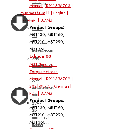
цилиндр
Manual | R911336703 |
2021-10-11 | English |
Многоосевые
PDF | 3.7MB
системы
Product Groups:
2 HA -
MBT130, MBT160,
2D
MBT210, MBT290,
консольная
MBT360, ...
поверхность
Edition 03
2HB -
MBT Synchron-
портальный
Torquemotoren
станок
Manual | R911336709 |
для
2021-08-13 | German |
двухмерных
PDF | 3.7MB
зон
Product Groups:
2VA -
MBT130, MBT160,
2D
MBT210, MBT290,
линейный
MBT360, ...
портал