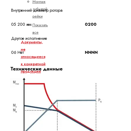
Монтаж
зубчатой
Внутренний диаметр ротора
рейки
05
200 мм
0200
Показать
все
Другое исполнение
Документы,
не
06
Нет
NNNN
относящиеся
к конкретной
Технические данные
продукции
Декларация
о
включении
для
систем
линейного
перемещения