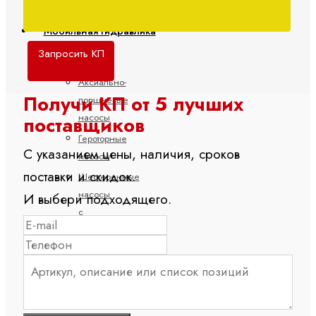
Мобильная гидравлика
Запросить КП
Насосы
Аксиально-
Получи КП от 5 лучших
поршневые
насосы
поставщиков
Героторные
С указанием цены, наличия, сроков
насосы
поставки и скидок.
Шестеренные
насосы
И выбери подходящего.
с
внешним
зацеплением
Электрогидравлические
насосы