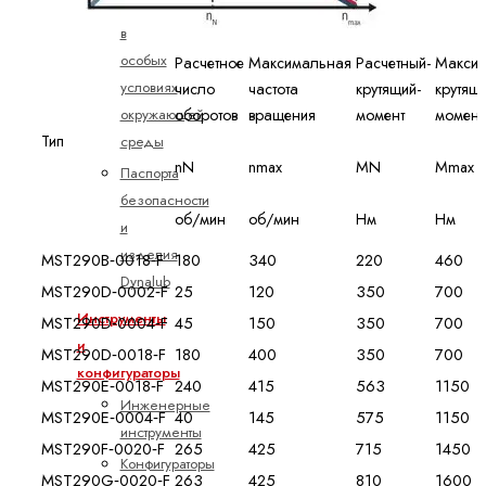
Использование
в
особых
Расчетное
Максимальная
Расчетный­
Макси
условиях
число
частота
крутящий­
крутящ
окружающей
оборотов
вращения
момент­
момент
Тип
среды
nN
nmax
MN
Mmax
Паспорта
безопасности
об/мин
об/мин
Нм
Нм
и
изделия
MST290B‑0018‑F
180
340
220
460
Dynalub
MST290D‑0002‑F
25
120
350
700
Инструменты
MST290D‑0004‑F
45
150
350
700
и
MST290D‑0018‑F
180
400
350
700
конфигураторы
MST290E‑0018‑F
240
415
563
1150
Инженерные
MST290E‑0004‑F
40
145
575
1150
инструменты
MST290F‑0020‑F
265
425
715
1450
Конфигураторы
MST290G‑0020‑F
263
425
810
1600