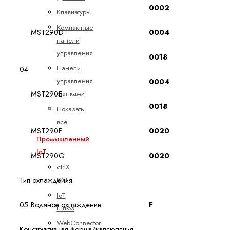
0002
Клавиатуры
Компактные
MST290D
0004
панели
управления
0018
Панели
04
управления
0004
станками
MST290E
0018
Показать
все
MST290F
0020
Промышленный
IoT
MST290G
0020
ctrlX
IOT
Тип охлаждения
IoT
05
Водяное охлаждение
F
шлюз
WebConnector
Конструктивная форма/капсюляция