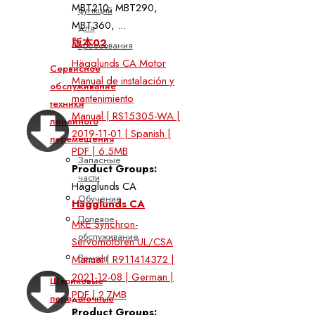
MBT210, MBT290,
функций
MBT360, ...
для
版本02
прессования
Hägglunds CA Motor
Сервисное
Manual de instalación y
обслуживание
mantenimiento
техники
Manual | RS15305-WA |
линейного
2019-11-01 | Spanish |
перемещения
PDF | 6.5MB
Запасные
Product Groups:
части
Hägglunds CA
Обучение
Hägglunds CA
Полевое
MKE Synchron-
обслуживание
Servomotoren UL/CSA
Ремонт
Manual | R911414372 |
2021-12-08 | German |
Шариковые
PDF | 2.7MB
передаточные
Product Groups: