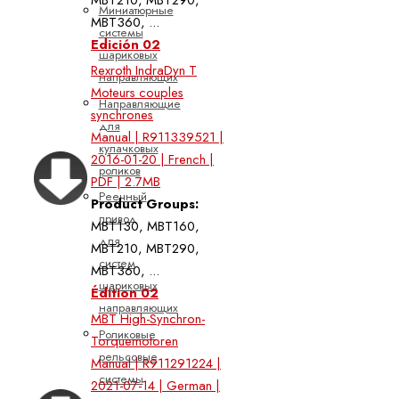
Миниатюрные
MBT360, ...
системы
Edición 02
шариковых
Rexroth IndraDyn T
направляющих
Moteurs couples
Направляющие
synchrones
для
Manual | R911339521 |
кулачковых
2016-01-20 | French |
роликов
PDF | 2.7MB
Реечный
Product Groups:
привод
MBT130, MBT160,
для
MBT210, MBT290,
систем
MBT360, ...
шариковых
Édition 02
направляющих
MBT High-Synchron-
Роликовые
Torquemotoren
рельсовые
Manual | R911291224 |
системы
2021-07-14 | German |