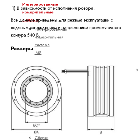
Интегрированные
1)
В зависимости от исполнения ротора.
измерительные
системы
Все данные приведены для режима эксплуатации с
водяным охлаждением и напряжением промежуточного
Интегрированная
контура 540 В.
измерительная
система
Размеры
IMS
Интегрированная
измерительная
система
IMScompact
Линейные
винтовые
блоки
Описание
продукции
Сборки