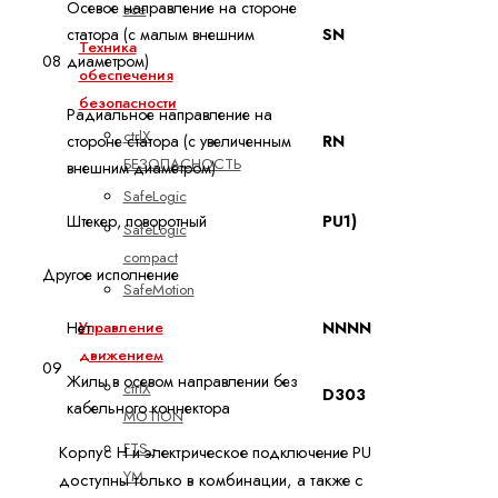
Осевое направление на стороне
все
статора (с малым внешним
SN
Техника
08
диаметром)
обеспечения
безопасности
Радиальное направление на
ctrlX
стороне статора (с увеличенным
RN
БЕЗОПАСНОСТЬ
внешним диаметром)
SafeLogic
Штекер, поворотный
PU1)
SafeLogic
compact
Другое исполнение
SafeMotion
Управление
Нет
NNNN
движением
09
Жилы в осевом направлении без
ctrlX
D303
кабельного коннектора
MOTION
FTS -
Корпус H и электрическое подключение PU
YM
доступны только в комбинации, а также с