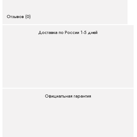
PLC
Показать
Отзывов (0)
все
Встроенные
Доставка по России 1-5 дней
системы
управления
CML
ctrlX
CORE
XM
YM
Официальная гарантия
вх./вых (I/O)
S20
(IP20)
S67E
(IP65/IP67)