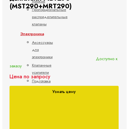
потоком
(MST290+MRT290)
Пропорциональные
распределительные
клапаны
Электроника
Аксессуары
для
электроники
Доступно к
Клапанные
заказу
усилители
Цена по запросу
Подготовка
командных
Узнать цену
значений
Управление
насосами
Управление
осями