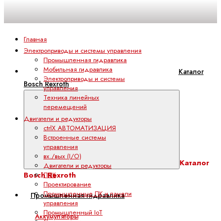
Главная
Электроприводы и системы управления
Промышленная гидравлика
Мобильная гидравлика
Каталог
Электроприводы и системы
Bosch Rexroth
управления
Техника линейных
перемещений
Двигатели и редукторы
ctrlX АВТОМАТИЗАЦИЯ
Встроенные системы
управления
вх./вых (I/O)
Каталог
Двигатели и редукторы
Bosch Rexroth
ПЛК
Проектирование
Промышленные ПК и панели
Промышленная гидравлика
управления
Промышленный IoT
Аккумуляторы