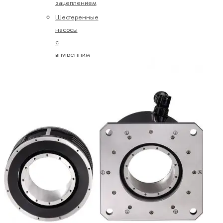
зацеплением
Шестеренные
насосы
с
внутренним
зацеплением
Электрогидравлические
насосы
Пропорциональные,
высокореактивные
и
сервоклапаны
Картриджные
клапаны
Направленные
сервоклапаны
Направляющие