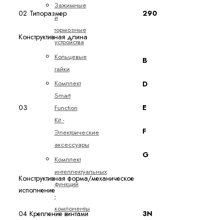
Зажимные
02
Типоразмер
290
и
тормозные
Конструктивная длина
устройства
Кольцевые
B
гайки
Комплект
D​
Smart
03
E​
Function
Kit -
F​
Электрические
аксессуары
G
Комплект
интеллектуальных
Конструктивная форма/механическое
функций
исполнение
-
компоненты
04
Крепление винтами
3N