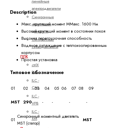
линейные
электродвигатели
Description
Синхронные
Макс. крутящий момент MМакс. 1600 Нм
моментные
Высокий крутящий момент в состоянии покоя
двигатели
Высокая перегрузочная способность
Синхронные
Водяное охлаждение с теплоизолированным
серводвигатели
корпусом
ПЛК
Простая установка
ctrlX
Типовое обозначение
PLC
ILC -
CML
01
02
03
04
05
06
07
08
09
ILC -
MST
290
-
-
-
-
VPB
ILC -
Синхронный моментный двигатель
XM
01
MST
MST (статор)