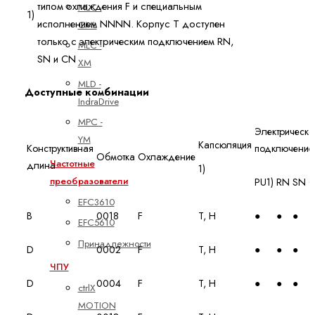
типом охлаждения F и специальным
MLC -
1)
исполнением NNNN. Корпус T доступен
CML
только с электрическим подключением RN,
MLC -
SN и CN
XM
MLD -
Доступные комбинации
IndraDrive
MPC -
Электрическо
YM
Капсюляция
Конструктивная
подключение
Обмотка
Охлаждение
Частотные
длина
1)
преобразователи
PU1)
RN
SN
EFC3610
B
0018
F
T, H
●
●
●
●
EFC5610
Принадлежности
D
0002
F
T, H
●
●
●
●
ЧПУ
D
0004
F
T, H
●
●
●
●
ctrlX
MOTION