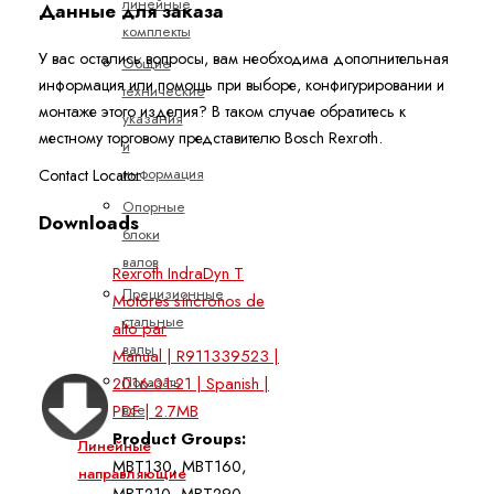
линейные
Данные для заказа
комплекты
У вас остались вопросы, вам необходима дополнительная
Общие
информация или помощь при выборе, конфигурировании и
технические
монтаже этого изделия? В таком случае обратитесь к
указания
местному торговому представителю Bosch Rexroth.
и
информация
Contact Locator
Опорные
Downloads
блоки
валов
Rexroth IndraDyn T
Прецизионные
Motores síncronos de
стальные
alto par
валы
Manual | R911339523 |
Показать
2016-01-21 | Spanish |
все
PDF | 2.7MB
Product Groups:
Линейные
MBT130, MBT160,
направляющие
MBT210, MBT290,