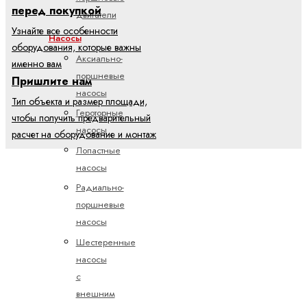
перед покупкой
двигатели
Узнайте все особенности
Насосы
оборудования, которые важны
Аксиально-
именно вам
поршневые
Пришлите нам
насосы
Тип объекта и размер площади,
Героторные
чтобы получить предварительный
насосы
расчет на оборудование и монтаж
Лопастные
насосы
Радиально-
поршневые
насосы
Шестеренные
насосы
с
внешним