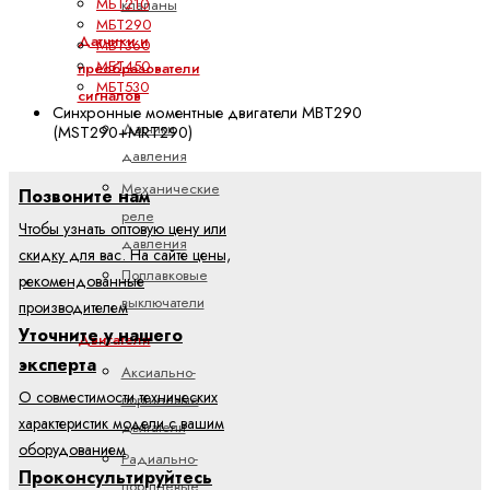
МБТ210
клапаны
МБТ290
Датчики и
МБТ360
МБТ450
преобразователи
МБТ530
сигналов
Синхронные моментные двигатели MBT290
Датчики
(MST290+MRT290)
давления
Механические
Позвоните нам
реле
Чтобы узнать оптовую цену или
давления
скидку для вас. На сайте цены,
Поплавковые
рекомендованные
выключатели
производителем
Уточните у нашего
Двигатели
эксперта
Аксиально-
О совместимости технических
поршневые
характеристик модели с вашим
двигатели
оборудованием
Радиально-
Проконсультируйтесь
поршневые