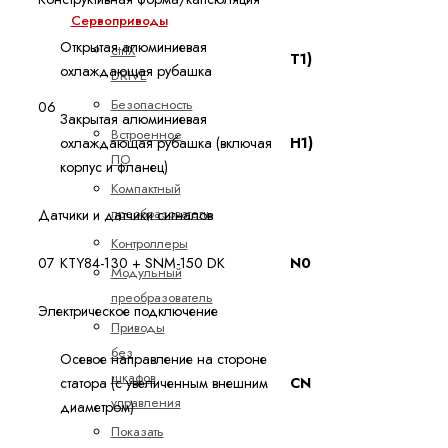
Сервоприводы
Открытая алюминиевая
ctrlX
T1)
охлаждающая рубашка
DRIVE
Безопасность
06
Закрытая алюминиевая
Встроенное
охлаждающая рубашка (включая
H1)
ПО
корпус и фланец)
Компактный
преобразователь
Датчики и датчики сигналов
Контроллеры
07
KTY84-130 + SNM-150 DK
N0
Модульный
преобразователь
Электрическое подключение
Приводы
без
Осевое направление на стороне
шкафов
статора (с увеличенным внешним
CN
управления
диаметром)
Показать