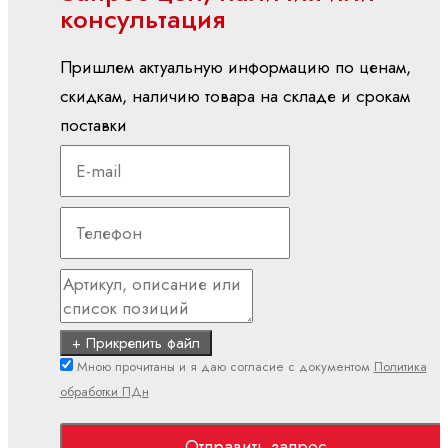
консультация
Мобильная гидравлика
Пришлем актуальную информацию по ценам,
Насосы
скидкам, наличию товара на складе и срокам
Аксиально-
поставки
поршневые
насосы
Героторные
насосы
Шестеренные
насосы
с
внешним
+ Прикрепить файл
зацеплением
Мною прочитаны и я даю согласие с документом
Политика
Электрогидравлические
обработки ПДн
насосы
Отправить запрос