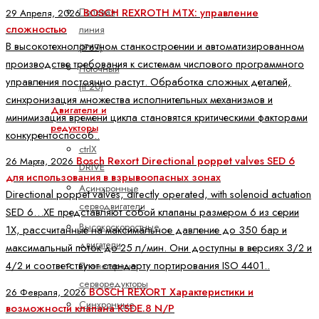
BOSCH REXROTH MTX: управление
Полевая
29 Апреля, 2026
сложностью
линия
В высокотехнологичном станкостроении и автоматизированном
(IP67)
производстве требования к системам числового программного
Поточный
управления постоянно растут. Обработка сложных деталей,
(IP20)
синхронизация множества исполнительных механизмов и
Двигатели и
минимизация времени цикла становятся критическими факторами
редукторы
конкурентоспособ..
ctrlX
Bosch Rexort Directional poppet valves SED 6
26 Марта, 2026
DRIVE
для использования в взрывоопасных зонах
Асинхронные
Directional poppet valves, directly operated, with solenoid actuation
серводвигатели
SED 6…XE представляют собой клапаны размером 6 из серии
Высокоскоростные
1X, рассчитанные на максимальное давление до 350 бар и
двигатели
максимальный поток до 25 л/мин. Они доступны в версиях 3/2 и
4/2 и соответствуют стандарту портирования ISO 4401..
Планетарные
серворедукторы
BOSCH REXORT Характеристики и
26 Февраля, 2026
Синхронные
возможности клапана KSDE.8 N/P