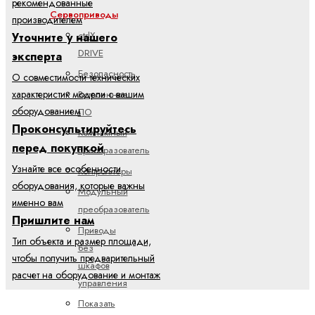
рекомендованные
Сервоприводы
производителем
ctrlX
Уточните у нашего
DRIVE
эксперта
Безопасность
О совместимости технических
Встроенное
характеристик модели с вашим
оборудованием
ПО
Проконсультируйтесь
Компактный
перед покупкой
преобразователь
Узнайте все особенности
Контроллеры
оборудования, которые важны
Модульный
именно вам
преобразователь
Пришлите нам
Приводы
Тип объекта и размер площади,
без
чтобы получить предварительный
шкафов
расчет на оборудование и монтаж
управления
Показать