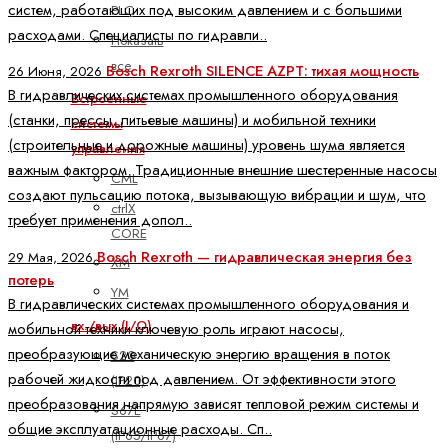
систем, работающих под высоким давлением и с большими
PLC
расходами. Специалисты по гидравли..
Показать
все
Bosch Rexroth SILENCE AZPT: тихая мощность
26 Июня, 2026
В гидравлических системах промышленного оборудования
Встроенные
(станки, прессы, литьевые машины) и мобильной техники
системы
(строительные и дорожные машины) уровень шума является
управления
важным фактором. Традиционные внешние шестеренные насосы
CML
создают пульсацию потока, вызывающую вибрации и шум, что
ctrlX
требует применения допол..
CORE
Bosch Rexroth — гидравлическая энергия без
29 Мая, 2026
XM
потерь
YM
В гидравлических системах промышленного оборудования и
вх./вых (I/O)
мобильной техники ключевую роль играют насосы,
преобразующие механическую энергию вращения в поток
S20
рабочей жидкости под давлением. От эффективности этого
(IP20)
преобразования напрямую зависят тепловой режим системы и
S67E
общие эксплуатационные расходы. Сп..
(IP65/IP67)