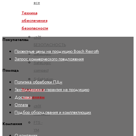
все
Техника
обеспечения
безопасности
ctrlX
Покупателям
БЕЗОПАСНОСТЬ
Проектные цены на продукцию Bosch Rexroth
SafeLogic
Запрос коммерческого предложения
SafeLogic
compact
Помощь
SafeMotion
Политика обработки ПДн
Управление
Техподдержка и гарантия на продукцию
движением
Доставка
Оплата
ctrlX
Подбор оборудования и комплектующих
MOTION
FTS -
Компания
YM
О компании