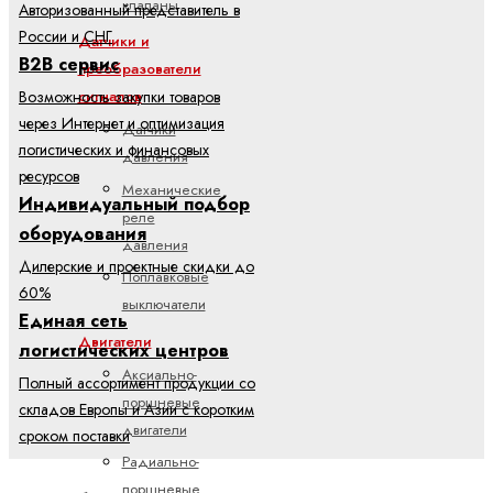
клапаны
Авторизованный представитель в
России и СНГ
Датчики и
B2B сервис
преобразователи
Возможность закупки товаров
сигналов
через Интернет и оптимизация
Датчики
логистических и финансовых
давления
ресурсов
Механические
Индивидуальный подбор
реле
оборудования
давления
Дилерские и проектные скидки до
Поплавковые
60%
выключатели
Единая сеть
Двигатели
логистических центров
Аксиально-
Полный ассортимент продукции со
поршневые
складов Европы и Азии с коротким
двигатели
сроком поставки
Радиально-
поршневые