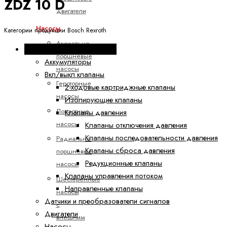
ZDZ 10 D
двигатели
Насосы
Категории продукции Bosch Rexroth
Аксиально-
Промышленная гидравлика
поршневые
Аккумуляторы
насосы
Вкл/выкл клапаны
Героторные
2-ходовые картриджные клапаны
насосы
Изолирующие клапаны
Лопастные
Клапаны давления
насосы
Клапаны отключения давления
Клапаны последовательности давления
Радиально-
Клапаны сброса давления
поршневые
Редукционные клапаны
насосы
Клапаны управления потоком
Шестеренные
Направленные клапаны
насосы
Датчики и преобразователи сигналов
с
Двигатели
внешним
Насосы