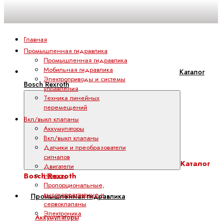
Главная
Промышленная гидравлика
Промышленная гидравлика
Мобильная гидравлика
Каталог
Электроприводы и системы
Bosch Rexroth
управления
Техника линейных
перемещений
Вкл/выкл клапаны
Аккумуляторы
Вкл/выкл клапаны
Датчики и преобразователи
сигналов
Каталог
Двигатели
Bosch Rexroth
Насосы
Пропорциональные,
высокореактивные и
Промышленная гидравлика
сервоклапаны
Электроника
Аккумуляторы