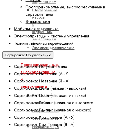
зацеплением
Пропорциональные, высокореактивные и
Шестеренные
сервоклапаны
насосы
Электроника
с
Мобильная гидравлика
внутренним
Электроприводы и системы управления
зацеплением
Техника линейных перемещений
Электрогидравлические
насосы
Сортировка: По умолчанию
Пропорциональные,
Сортировка: По умолчанию
высокореактивные
Сортировка: Название (А - Я)
и
Сортировка: Название (Я - А)
сервоклапаны
Сортировка: Цена (низкая > высокая)
Картриджные
Сортировка: Цена (высокая > низкая)
клапаны
Сортировка: Рейтинг (начиная с высокого)
Сортировка: Рейтинг (начиная с низкого)
Направленные
Сортировка: Код Товара (А - Я)
сервоклапаны
Сортировка: Код Товара (Я - А)
Направляющие