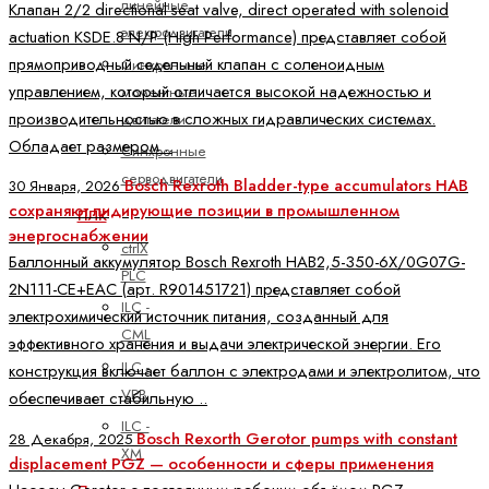
линейные
Клапан 2/2 directional seat valve, direct operated with solenoid
электродвигатели
actuation KSDE.8 N/P (High Performance) представляет собой
прямоприводный седельный клапан с соленоидным
Синхронные
управлением, который отличается высокой надежностью и
моментные
производительностью в сложных гидравлических системах.
двигатели
Обладает размером ..
Синхронные
серводвигатели
Bosch Rexroth Bladder-type accumulators HAB
30 Января, 2026
сохраняют лидирующие позиции в промышленном
ПЛК
энергоснабжении
ctrlX
Баллонный аккумулятор Bosch Rexroth HAB2,5-350-6X/0G07G-
PLC
2N111-CE+EAC (арт. R901451721) представляет собой
ILC -
электрохимический источник питания, созданный для
CML
эффективного хранения и выдачи электрической энергии. Его
ILC -
конструкция включает баллон с электродами и электролитом, что
VPB
обеспечивает стабильную ..
ILC -
Bosch Rexorth Gerotor pumps with constant
28 Декабря, 2025
XM
displacement PGZ — особенности и сферы применения