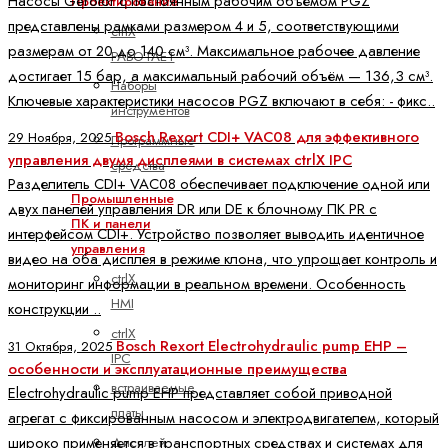
Насосы Gerotor с постоянным рабочим объёмом PGZ
Проектирование
представлены рамками размером 4 и 5, соответствующими
ctrlX
размерам от 20 до 140 см³. Максимальное рабочее давление
РАБОТАЕТ
достигает 15 бар, а максимальный рабочий объём — 136,3 см³.
Наборы
Ключевые характеристики насосов PGZ включают в себя: - фикс..
инструментов
Bosch Rexort CDI+ VAC08 для эффективного
29 Ноября, 2025
Программные
управления двумя дисплеями в системах ctrlX IPC
средства
Разделитель CDI+ VAC08 обеспечивает подключение одной или
Промышленные
двух панелей управления DR или DE к блочному ПК PR с
ПК и панели
интерфейсом CDI+. Устройство позволяет выводить идентичное
управления
видео на оба дисплея в режиме клона, что упрощает контроль и
ctrlX
мониторинг информации в реальном времени. Особенность
HMI
конструкции ..
ctrlX
Bosch Rexort Electrohydraulic pump EHP –
31 Октября, 2025
IPC
особенности и эксплуатационные преимущества
встраиваемые
Electrohydraulic pump EHP представляет собой приводной
платы
агрегат с фиксированным насосом и электродвигателем, который
широко применяется в транспортных средствах и системах для
Дисплей