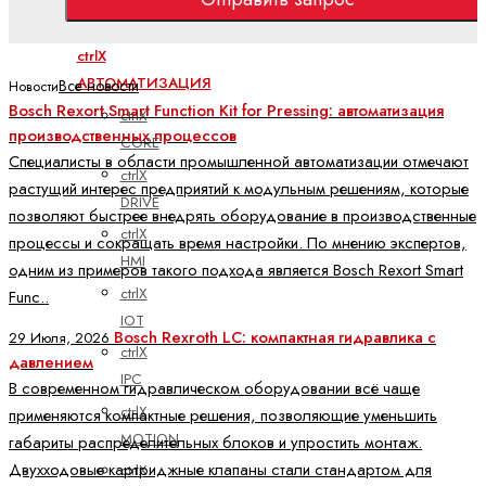
Электроприводы и системы управления
ctrlX
АВТОМАТИЗАЦИЯ
Все новости
Новости
Bosch Rexort Smart Function Kit for Pressing: автоматизация
ctrlX
производственных процессов
CORE
Специалисты в области промышленной автоматизации отмечают
ctrlX
растущий интерес предприятий к модульным решениям, которые
DRIVE
позволяют быстрее внедрять оборудование в производственные
ctrlX
процессы и сокращать время настройки. По мнению экспертов,
HMI
одним из примеров такого подхода является Bosch Rexort Smart
ctrlX
Func..
IOT
Bosch Rexroth LC: компактная гидравлика с
29 Июля, 2026
ctrlX
давлением
IPC
В современном гидравлическом оборудовании всё чаще
ctrlX
применяются компактные решения, позволяющие уменьшить
MOTION
габариты распределительных блоков и упростить монтаж.
Двухходовые картриджные клапаны стали стандартом для
ctrlX