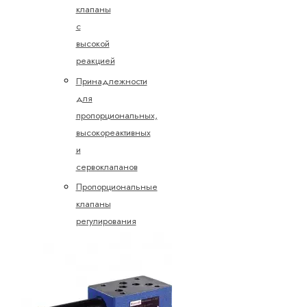
клапаны
с
высокой
реакцией
Принадлежности
для
пропорциональных,
высокореактивных
и
сервоклапанов
Пропорциональные
клапаны
регулирования
давления
Пропорциональные
клапаны
управления