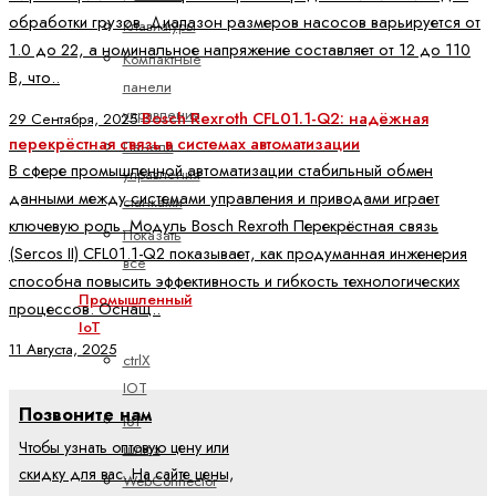
обработки грузов. Диапазон размеров насосов варьируется от
Клавиатуры
1.0 до 22, а номинальное напряжение составляет от 12 до 110
Компактные
В, что..
панели
управления
Bosch Rexroth CFL01.1-Q2: надёжная
29 Сентября, 2025
перекрёстная связь в системах автоматизации
Панели
В сфере промышленной автоматизации стабильный обмен
управления
данными между системами управления и приводами играет
станками
ключевую роль. Модуль Bosch Rexroth Перекрёстная связь
Показать
(Sercos II) CFL01.1-Q2 показывает, как продуманная инженерия
все
способна повысить эффективность и гибкость технологических
Промышленный
процессов. Оснащ..
IoT
11 Августа, 2025
ctrlX
IOT
Позвоните нам
IoT
Чтобы узнать оптовую цену или
шлюз
скидку для вас. На сайте цены,
WebConnector