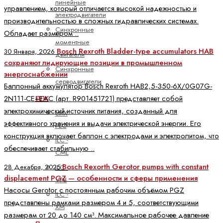
линейные
управлением, который отличается высокой надежностью и
электродвигатели
производительностью в сложных гидравлических системах.
Синхронные
Обладает размером ..
моментные
Bosch Rexroth Bladder-type accumulators HAB
30 Января, 2026
двигатели
сохраняют лидирующие позиции в промышленном
Синхронные
энергоснабжении
серводвигатели
Баллонный аккумулятор Bosch Rexroth HAB2,5-350-6X/0G07G-
2N111-CE+EAC (арт. R901451721) представляет собой
ПЛК
электрохимический источник питания, созданный для
ctrlX
эффективного хранения и выдачи электрической энергии. Его
PLC
конструкция включает баллон с электродами и электролитом, что
ILC -
обеспечивает стабильную ..
CML
Bosch Rexorth Gerotor pumps with constant
28 Декабря, 2025
ILC -
displacement PGZ — особенности и сферы применения
VPB
Насосы Gerotor с постоянным рабочим объёмом PGZ
ILC -
представлены рамками размером 4 и 5, соответствующими
XM
размерам от 20 до 140 см³. Максимальное рабочее давление