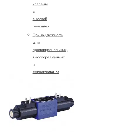
клапаны
с
высокой
реакцией
Принадлежности
для
пропорциональных,
высокореактивных
и
сервоклапанов
Пропорциональные
клапаны
регулирования
давления
Пропорциональные
клапаны
управления