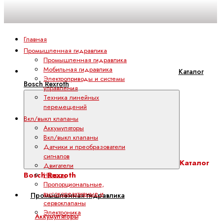
Главная
Промышленная гидравлика
Промышленная гидравлика
Мобильная гидравлика
Каталог
Электроприводы и системы
Bosch Rexroth
управления
Техника линейных
перемещений
Вкл/выкл клапаны
Аккумуляторы
Вкл/выкл клапаны
Датчики и преобразователи
сигналов
Каталог
Двигатели
Bosch Rexroth
Насосы
Пропорциональные,
высокореактивные и
Промышленная гидравлика
сервоклапаны
Электроника
Аккумуляторы