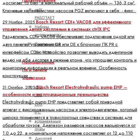
Проектирование
достигает 15 бар, а максимальный рабочий объём — 136,3 см³.
ctrlX
Ключевые характеристики насосов PGZ включают в себя: - фикс..
РАБОТАЕТ
Bosch Rexort CDI+ VAC08 для эффективного
29 Ноября, 2025
Наборы
управления двумя дисплеями в системах ctrlX IPC
инструментов
Разделитель CDI+ VAC08 обеспечивает подключение одной или
Программные
двух панелей управления DR или DE к блочному ПК PR с
средства
интерфейсом CDI+. Устройство позволяет выводить идентичное
видео на оба дисплея в режиме клона, что упрощает контроль и
Промышленные
мониторинг информации в реальном времени. Особенность
ПК и панели
конструкции ..
управления
Bosch Rexort Electrohydraulic pump EHP –
ctrlX
31 Октября, 2025
особенности и эксплуатационные преимущества
HMI
Electrohydraulic pump EHP представляет собой приводной
ctrlX
агрегат с фиксированным насосом и электродвигателем, который
IPC
широко применяется в транспортных средствах и системах для
встраиваемые
обработки грузов. Диапазон размеров насосов варьируется от
платы
1.0 до 22, а номинальное напряжение составляет от 12 до 110
Дисплей