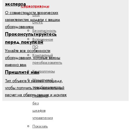
эксперта
Сервоприводы
О совместимости технических
ctrlX
характеристик модели с вашим
DRIVE
оборудованием
Безопасность
Проконсультируйтесь
Встроенное
перед покупкой
ПО
Узнайте все особенности
Компактный
оборудования, которые важны
преобразователь
именно вам
Контроллеры
Пришлите нам
Модульный
Тип объекта и размер площади,
преобразователь
чтобы получить предварительный
расчет на оборудование и монтаж
Приводы
без
шкафов
управления
Показать