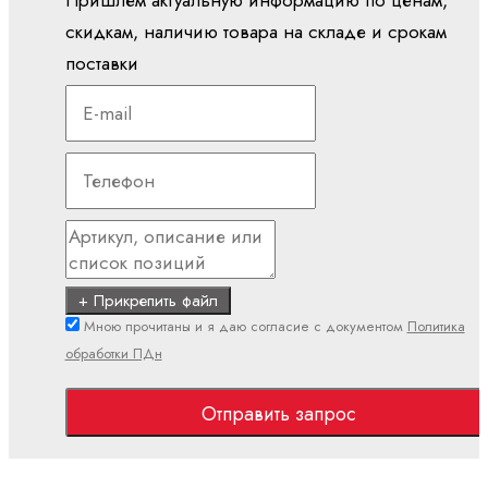
Пришлем актуальную информацию по ценам,
скидкам, наличию товара на складе и срокам
Мобильная гидравлика
поставки
Насосы
Аксиально-
поршневые
насосы
Героторные
насосы
Шестеренные
+ Прикрепить файл
насосы
Мною прочитаны и я даю согласие с документом
Политика
с
обработки ПДн
внешним
зацеплением
Отправить запрос
Электрогидравлические
насосы