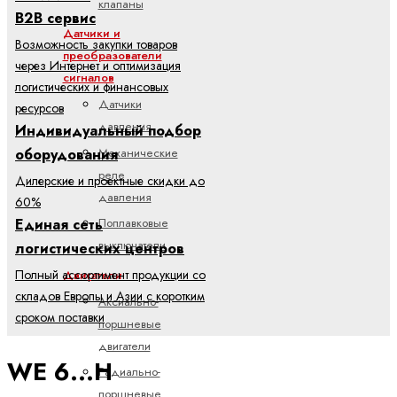
клапаны
B2B сервис
Датчики и
Возможность закупки товаров
преобразователи
через Интернет и оптимизация
сигналов
логистических и финансовых
Датчики
ресурсов
давления
Индивидуальный подбор
Механические
оборудования
реле
Дилерские и проектные скидки до
давления
60%
Единая сеть
Поплавковые
выключатели
логистических центров
Полный ассортимент продукции со
Двигатели
складов Европы и Азии с коротким
Аксиально-
сроком поставки
поршневые
двигатели
WE 6...H
Радиально-
поршневые