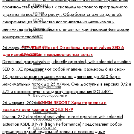
Полевая
производстве требования к системам числового программного
линия
управления постоянно растут. Обработка сложных деталей,
(IP67)
синхронизация множества исполнительных механизмов и
Поточный
минимизация времени цикла становятся критическими факторами
(IP20)
конкурентоспособ..
Двигатели и
Bosch Rexort Directional poppet valves SED 6
26 Марта, 2026
редукторы
для использования в взрывоопасных зонах
Directional poppet valves, directly operated, with solenoid actuation
ctrlX
SED 6…XE представляют собой клапаны размером 6 из серии
DRIVE
1X, рассчитанные на максимальное давление до 350 бар и
Асинхронные
максимальный поток до 25 л/мин. Они доступны в версиях 3/2 и
серводвигатели
4/2 и соответствуют стандарту портирования ISO 4401..
Высокоскоростные
BOSCH REXORT Характеристики и
26 Февраля, 2026
двигатели
возможности клапана KSDE.8 N/P
Планетарные
Клапан 2/2 directional seat valve, direct operated with solenoid
серворедукторы
actuation KSDE.8 N/P (High Performance) представляет собой
Синхронные
прямоприводный седельный клапан с соленоидным