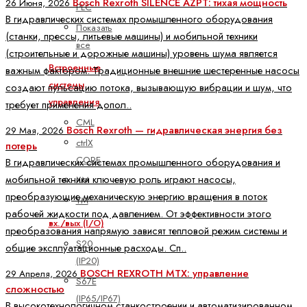
Bosch Rexroth SILENCE AZPT: тихая мощность
26 Июня, 2026
PLC
В гидравлических системах промышленного оборудования
Показать
(станки, прессы, литьевые машины) и мобильной техники
все
(строительные и дорожные машины) уровень шума является
Встроенные
важным фактором. Традиционные внешние шестеренные насосы
системы
создают пульсацию потока, вызывающую вибрации и шум, что
управления
требует применения допол..
CML
Bosch Rexroth — гидравлическая энергия без
29 Мая, 2026
ctrlX
потерь
CORE
В гидравлических системах промышленного оборудования и
мобильной техники ключевую роль играют насосы,
XM
преобразующие механическую энергию вращения в поток
YM
рабочей жидкости под давлением. От эффективности этого
вх./вых (I/O)
преобразования напрямую зависят тепловой режим системы и
S20
общие эксплуатационные расходы. Сп..
(IP20)
BOSCH REXROTH MTX: управление
29 Апреля, 2026
S67E
сложностью
(IP65/IP67)
В высокотехнологичном станкостроении и автоматизированном