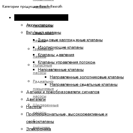
двигатели
Категории продукции Bosch Rexroth
Насосы
Промышленная гидравлика
Аккумуляторы
Аксиально-
Вкл/выкл клапаны
поршневые
2-ходовые картриджные клапаны
насосы
Изолирующие клапаны
Героторные
Клапаны давления
насосы
Клапаны управления потоком
Лопастные
Направленные клапаны
насосы
Направленные золотниковые клапаны
Радиально-
Направленные седельные клапаны
поршневые
Датчики и преобразователи сигналов
насосы
Двигатели
Шестеренные
Насосы
насосы
Пропорциональные, высокореактивные и
с
сервоклапаны
внешним
Электроника