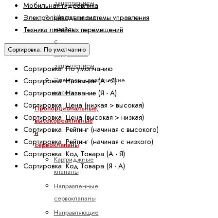
зацеплением
Мобильная гидравлика
Шестеренные
Электроприводы и системы управления
насосы
Техника линейных перемещений
с
Сортировка: По умолчанию
внутренним
зацеплением
Сортировка: По умолчанию
Электрогидравлические
Сортировка: Название (А - Я)
насосы
Сортировка: Название (Я - А)
Сортировка: Цена (низкая > высокая)
Пропорциональные,
Сортировка: Цена (высокая > низкая)
высокореактивные
Сортировка: Рейтинг (начиная с высокого)
и
Сортировка: Рейтинг (начиная с низкого)
сервоклапаны
Сортировка: Код Товара (А - Я)
Картриджные
Сортировка: Код Товара (Я - А)
клапаны
Направленные
сервоклапаны
Направляющие