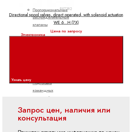
потоком
RX7382
Пропорциональные
Directional spool valves, direct operated, with solenoid actuation
распределительные
WE 6...H (7X)
клапаны
Цена по запросу
Электроника
Аксессуары
для
электроники
Клапанные
усилители
Узнать цену
Подготовка
командных
значений
Управление
Запрос цен, наличия или
насосами
консультация
Управление
осями