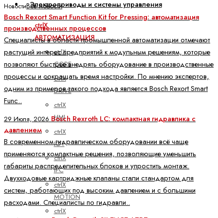
Электроприводы и системы управления
Все новости
Новости
Bosch Rexort Smart Function Kit for Pressing: автоматизация
ctrlX
производственных процессов
АВТОМАТИЗАЦИЯ
Специалисты в области промышленной автоматизации отмечают
растущий интерес предприятий к модульным решениям, которые
ctrlX
позволяют быстрее внедрять оборудование в производственные
CORE
процессы и сокращать время настройки. По мнению экспертов,
ctrlX
одним из примеров такого подхода является Bosch Rexort Smart
DRIVE
Func..
ctrlX
HMI
Bosch Rexroth LC: компактная гидравлика с
29 Июля, 2026
давлением
ctrlX
В современном гидравлическом оборудовании всё чаще
IOT
применяются компактные решения, позволяющие уменьшить
ctrlX
габариты распределительных блоков и упростить монтаж.
IPC
Двухходовые картриджные клапаны стали стандартом для
ctrlX
систем, работающих под высоким давлением и с большими
MOTION
расходами. Специалисты по гидравли..
ctrlX