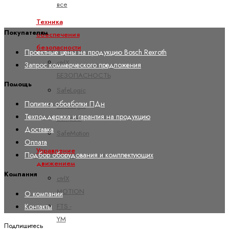
все
Техника
Покупателям
обеспечения
безопасности
Проектные цены на продукцию Bosch Rexroth
ctrlX
Запрос коммерческого предложения
БЕЗОПАСНОСТЬ
Помощь
SafeLogic
Политика обработки ПДн
SafeLogic
Техподдержка и гарантия на продукцию
compact
Доставка
SafeMotion
Оплата
Управление
Подбор оборудования и комплектующих
движением
Компания
ctrlX
MOTION
О компании
Контакты
FTS -
YM
Подпишитесь