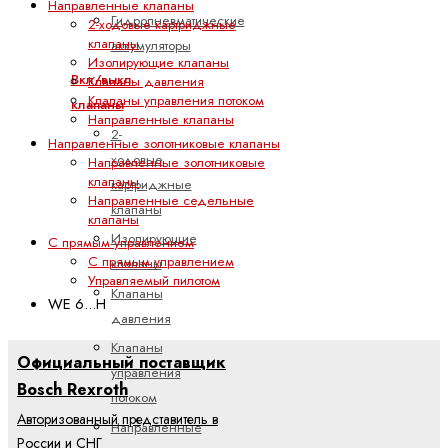
Направленные клапаны
Гидропневматические
2-ходовые картриджные
клапаны
аккумуляторы
Изолирующие клапаны
Вкл/выкл
Клапаны давления
Клапаны управления потоком
клапаны
Направленные клапаны
2-
Направленные золотниковые клапаны
ходовые
Направленные золотниковые
клапаны
картриджные
Направленные седельные
клапаны
клапаны
Изолирующие
С прямым управлением
С прямым управлением
клапаны
Управляемый пилотом
Клапаны
WE 6...H
давления
Клапаны
Официальный поставщик
управления
Bosch Rexroth
потоком
Авторизованный представитель в
Направленные
России и СНГ