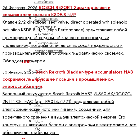
линейные
BOSCH REXORT Характеристики и
26 Февраля, 2026
электродвигатели
возможности клапана KSDE.8 N/P
Синхронные
Клапан 2/2 directional seat valve, direct operated with solenoid
моментные
actuation KSDE.8 N/P (High Performance) представляет собой
двигатели
прямоприводный седельный клапан с соленоидным
Синхронные
управлением, который отличается высокой надежностью и
серводвигатели
производительностью в сложных гидравлических системах.
Обладает размером ..
ПЛК
ctrlX
Bosch Rexroth Bladder-type accumulators HAB
30 Января, 2026
PLC
сохраняют лидирующие позиции в промышленном
энергоснабжении
ILC -
Баллонный аккумулятор Bosch Rexroth HAB2,5-350-6X/0G07G-
CML
2N111-CE+EAC (арт. R901451721) представляет собой
ILC -
электрохимический источник питания, созданный для
VPB
эффективного хранения и выдачи электрической энергии. Его
ILC -
конструкция включает баллон с электродами и электролитом, что
XM
обеспечивает стабильную ..