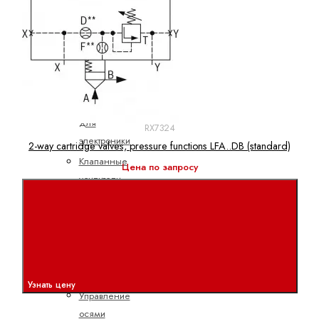
потоком
Пропорциональные
распределительные
клапаны
Электроника
Аксессуары
для
RX7324
электроники
2-way cartridge valves, pressure functions LFA..DB (standard)
Клапанные
Цена по запросу
усилители
Подготовка
командных
значений
Управление
насосами
Узнать цену
Управление
осями