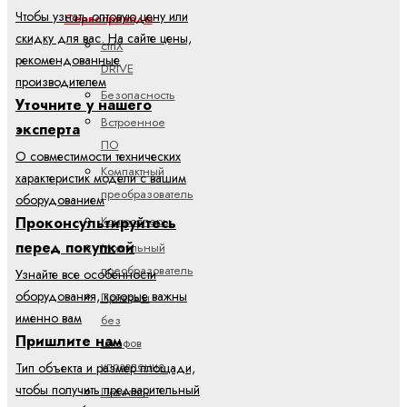
Чтобы узнать оптовую цену или
Сервоприводы
скидку для вас. На сайте цены,
ctrlX
рекомендованные
DRIVE
производителем
Безопасность
Уточните у нашего
Встроенное
эксперта
ПО
О совместимости технических
Компактный
характеристик модели с вашим
преобразователь
оборудованием
Контроллеры
Проконсультируйтесь
перед покупкой
Модульный
преобразователь
Узнайте все особенности
оборудования, которые важны
Приводы
именно вам
без
Пришлите нам
шкафов
управления
Тип объекта и размер площади,
чтобы получить предварительный
Показать