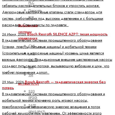
PLC
габариты распределительных блоков и упростить монтаж.
Показать
Двухходовые картриджные клапаны стали стандартом для
все
систем, работающих под высоким давлением и с большими
расходами. Специалисты по гидравли..
Встроенные
системы
Bosch Rexroth SILENCE AZPT: тихая мощность
26 Июня, 2026
управления
В гидравлических системах промышленного оборудования
CML
(станки, прессы, литьевые машины) и мобильной техники
(строительные и дорожные машины) уровень шума является
ctrlX
важным фактором. Традиционные внешние шестеренные насосы
CORE
создают пульсацию потока, вызывающую вибрации и шум, что
XM
требует применения допол..
YM
Bosch Rexroth — гидравлическая энергия без
29 Мая, 2026
вх./вых (I/O)
потерь
S20
В гидравлических системах промышленного оборудования и
(IP20)
мобильной техники ключевую роль играют насосы,
S67E
преобразующие механическую энергию вращения в поток
(IP65/IP67)
рабочей жидкости под давлением. От эффективности этого