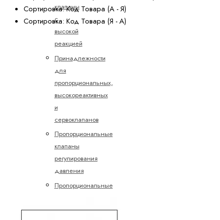
клапаны
Сортировка: Код Товара (А - Я)
с
Сортировка: Код Товара (Я - А)
высокой
реакцией
Принадлежности
для
пропорциональных,
высокореактивных
и
сервоклапанов
Пропорциональные
клапаны
регулирования
давления
Пропорциональные
клапаны
управления