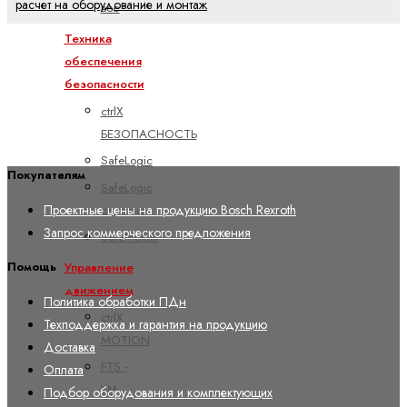
расчет на оборудование и монтаж
все
Техника
обеспечения
безопасности
ctrlX
БЕЗОПАСНОСТЬ
SafeLogic
Покупателям
SafeLogic
compact
Проектные цены на продукцию Bosch Rexroth
Запрос коммерческого предложения
SafeMotion
Управление
Помощь
движением
Политика обработки ПДн
ctrlX
Техподдержка и гарантия на продукцию
MOTION
Доставка
FTS -
Оплата
YM
Подбор оборудования и комплектующих