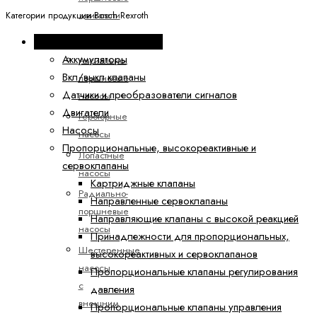
двигатели
Категории продукции Bosch Rexroth
Насосы
Промышленная гидравлика
Аккумуляторы
Аксиально-
Вкл/выкл клапаны
поршневые
Датчики и преобразователи сигналов
насосы
Двигатели
Героторные
Насосы
насосы
Пропорциональные, высокореактивные и
Лопастные
сервоклапаны
насосы
Картриджные клапаны
Радиально-
Направленные сервоклапаны
поршневые
Направляющие клапаны с высокой реакцией
насосы
Принадлежности для пропорциональных,
Шестеренные
высокореактивных и сервоклапанов
насосы
Пропорциональные клапаны регулирования
с
давления
внешним
Пропорциональные клапаны управления