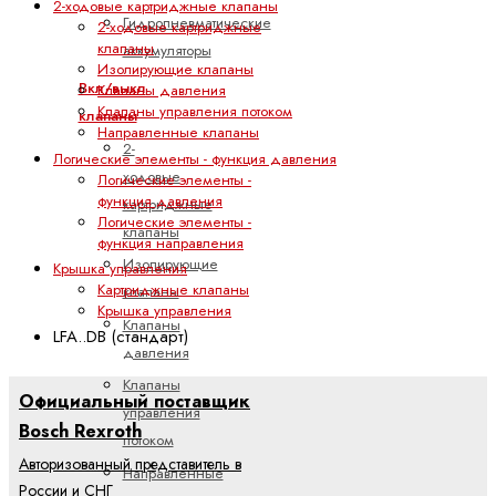
2-ходовые картриджные клапаны
Гидропневматические
2-ходовые картриджные
клапаны
аккумуляторы
Изолирующие клапаны
Вкл/выкл
Клапаны давления
Клапаны управления потоком
клапаны
Направленные клапаны
2-
Логические элементы - функция давления
ходовые
Логические элементы -
функция давления
картриджные
Логические элементы -
клапаны
функция направления
Изолирующие
Крышка управления
Картриджные клапаны
клапаны
Крышка управления
Клапаны
LFA..DB (стандарт)
давления
Клапаны
Официальный поставщик
управления
Bosch Rexroth
потоком
Авторизованный представитель в
Направленные
России и СНГ