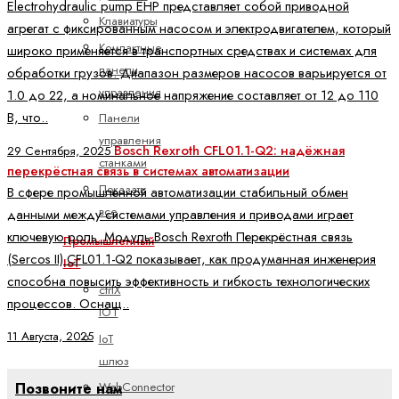
Electrohydraulic pump EHP представляет собой приводной
Клавиатуры
агрегат с фиксированным насосом и электродвигателем, который
Компактные
широко применяется в транспортных средствах и системах для
панели
обработки грузов. Диапазон размеров насосов варьируется от
управления
1.0 до 22, а номинальное напряжение составляет от 12 до 110
В, что..
Панели
управления
Bosch Rexroth CFL01.1-Q2: надёжная
29 Сентября, 2025
станками
перекрёстная связь в системах автоматизации
Показать
В сфере промышленной автоматизации стабильный обмен
все
данными между системами управления и приводами играет
ключевую роль. Модуль Bosch Rexroth Перекрёстная связь
Промышленный
(Sercos II) CFL01.1-Q2 показывает, как продуманная инженерия
IoT
способна повысить эффективность и гибкость технологических
ctrlX
процессов. Оснащ..
IOT
11 Августа, 2025
IoT
шлюз
WebConnector
Позвоните нам