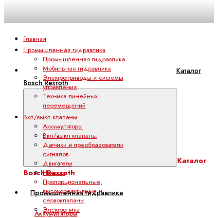
Главная
Промышленная гидравлика
Промышленная гидравлика
Мобильная гидравлика
Каталог
Электроприводы и системы
Bosch Rexroth
управления
Техника линейных
перемещений
Вкл/выкл клапаны
Аккумуляторы
Вкл/выкл клапаны
Датчики и преобразователи
сигналов
Каталог
Двигатели
Bosch Rexroth
Насосы
Пропорциональные,
высокореактивные и
Промышленная гидравлика
сервоклапаны
Электроника
Аккумуляторы