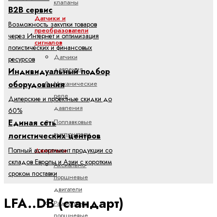
клапаны
B2B сервис
Датчики и
Возможность закупки товаров
преобразователи
через Интернет и оптимизация
сигналов
логистических и финансовых
Датчики
ресурсов
давления
Индивидуальный подбор
Механические
оборудования
реле
Дилерские и проектные скидки до
давления
60%
Единая сеть
Поплавковые
выключатели
логистических центров
Полный ассортимент продукции со
Двигатели
складов Европы и Азии с коротким
Аксиально-
сроком поставки
поршневые
двигатели
LFA..DB (стандарт)
Радиально-
поршневые