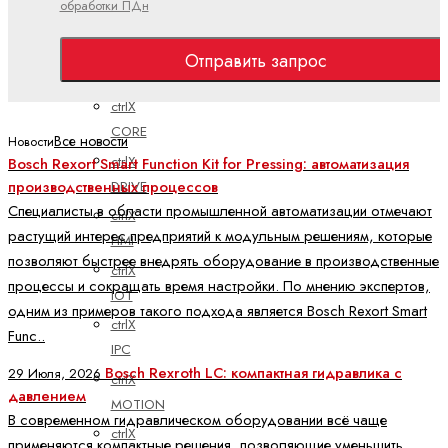
обработки ПДн
Электроприводы и системы управления
ctrlX
Отправить запрос
АВТОМАТИЗАЦИЯ
ctrlX
CORE
Все новости
Новости
ctrlX
Bosch Rexort Smart Function Kit for Pressing: автоматизация
производственных процессов
DRIVE
Специалисты в области промышленной автоматизации отмечают
ctrlX
растущий интерес предприятий к модульным решениям, которые
HMI
позволяют быстрее внедрять оборудование в производственные
ctrlX
процессы и сокращать время настройки. По мнению экспертов,
IOT
одним из примеров такого подхода является Bosch Rexort Smart
ctrlX
Func..
IPC
Bosch Rexroth LC: компактная гидравлика с
29 Июля, 2026
ctrlX
давлением
MOTION
В современном гидравлическом оборудовании всё чаще
ctrlX
применяются компактные решения, позволяющие уменьшить