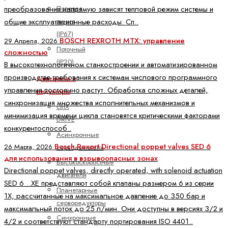
Полевая
преобразования напрямую зависят тепловой режим системы и
линия
общие эксплуатационные расходы. Сп..
(IP67)
BOSCH REXROTH MTX: управление
29 Апреля, 2026
Поточный
сложностью
(IP20)
В высокотехнологичном станкостроении и автоматизированном
производстве требования к системам числового программного
Двигатели и
управления постоянно растут. Обработка сложных деталей,
редукторы
синхронизация множества исполнительных механизмов и
ctrlX
минимизация времени цикла становятся критическими факторами
DRIVE
конкурентоспособ..
Асинхронные
Bosch Rexort Directional poppet valves SED 6
26 Марта, 2026
серводвигатели
для использования в взрывоопасных зонах
Высокоскоростные
Directional poppet valves, directly operated, with solenoid actuation
двигатели
SED 6…XE представляют собой клапаны размером 6 из серии
Планетарные
1X, рассчитанные на максимальное давление до 350 бар и
серворедукторы
максимальный поток до 25 л/мин. Они доступны в версиях 3/2 и
Синхронные
4/2 и соответствуют стандарту портирования ISO 4401..