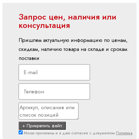
Мобильная гидравлика
Запрос цен, наличия или
консультация
Насосы
Аксиально-
Пришлем актуальную информацию по ценам,
поршневые
скидкам, наличию товара на складе и срокам
насосы
поставки
Героторные
насосы
Шестеренные
насосы
с
внешним
зацеплением
Электрогидравлические
+ Прикрепить файл
насосы
Мною прочитаны и я даю согласие с документом
Политика