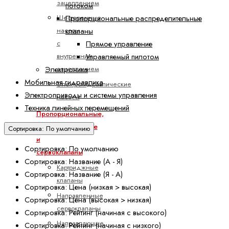
зацеплением
потоком
Шестеренные
Пропорциональные распределительные
насосы
клапаны
с
Прямое управление
внутренним
Управляемый пилотом
зацеплением
Электроника
Мобильная гидравлика
Электрогидравлические
Электроприводы и системы управления
насосы
Техника линейных перемещений
Пропорциональные,
высокореактивные
Сортировка: По умолчанию
и
Сортировка: По умолчанию
сервоклапаны
Сортировка: Название (А - Я)
Картриджные
Сортировка: Название (Я - А)
клапаны
Сортировка: Цена (низкая > высокая)
Направленные
Сортировка: Цена (высокая > низкая)
сервоклапаны
Сортировка: Рейтинг (начиная с высокого)
Направляющие
Сортировка: Рейтинг (начиная с низкого)