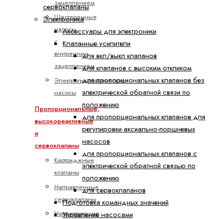
зацеплением
сервоклапаны
Шестеренные
Электроника
насосы
Аксессуары для электроники
с
Клапанные усилители
внутренним
для вкл/выкл клапанов
зацеплением
для клапанов с высоким откликом
для пропорциональных клапанов без
Электрогидравлические
электрической обратной связи по
насосы
положению
Пропорциональные,
для пропорциональных клапанов для
высокореактивные
регулировки аксиально-поршневых
и
насосов
сервоклапаны
для пропорциональных клапанов с
Картриджные
электрической обратной связью по
клапаны
положению
Направленные
для сервоклапанов
сервоклапаны
Подготовка командных значений
Направляющие
Управление насосами