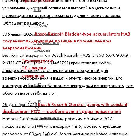
прямоприводный седельный клапан с соленоидным
Проектирование
управлением, который отличается высокой надежностью и
ctrlX
производительностью в сложных гидравлических системах.
РАБОТАЕТ
Обладает размером ..
Наборы
инструментов
Bosch Rexroth Bladder-type accumulators HAB
30 Января, 2026
сохраняют лидирующие позиции в промышленном
Программные
энергоснабжении
средства
Баллонный аккумулятор Bosch Rexroth HAB2,5-350-6X/0G07G-
Промышленные
2N111-CE+EAC (арт. R901451721) представляет собой
ПК и панели
электрохимический источник питания, созданный для
управления
эффективного хранения и выдачи электрической энергии. Его
ctrlX
конструкция включает баллон с электродами и электролитом, что
HMI
обеспечивает стабильную ..
ctrlX
Bosch Rexorth Gerotor pumps with constant
28 Декабря, 2025
IPC
displacement PGZ — особенности и сферы применения
встраиваемые
Насосы Gerotor с постоянным рабочим объёмом PGZ
платы
представлены рамками размером 4 и 5, соответствующими
размерам от 20 до 140 см³. Максимальное рабочее давление
Дисплей