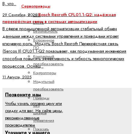
В, что..
Сервоприводы
Bosch Rexroth CFL01.1-Q2: надёжная
29 Сентября, 2025
ctrlX
перекрёстная связь в системах автоматизации
DRIVE
В сфере промышленной автоматизации стабильный обмен
Безопасность
данными между системами управления и приводами играет
Встроенное
ключевую роль. Модуль Bosch Rexroth Перекрёстная связь
ПО
(Sercos II) CFL01.1-Q2 показывает, как продуманная инженерия
Компактный
способна повысить эффективность и гибкость технологических
преобразователь
процессов. Оснащ..
Контроллеры
11 Августа, 2025
Модульный
преобразователь
Позвоните нам
Приводы
Чтобы узнать оптовую цену или
без
скидку для вас. На сайте цены,
шкафов
рекомендованные
управления
производителем
Показать
Уточните у нашего