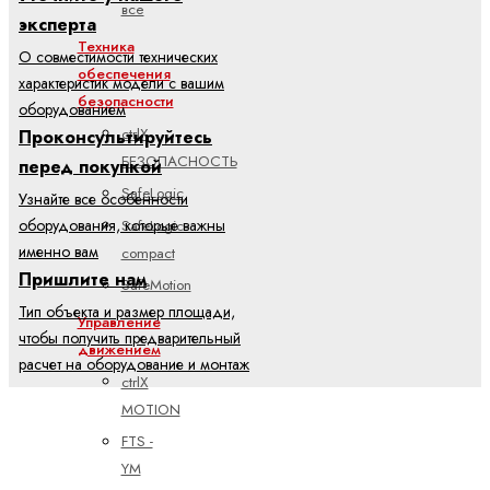
все
эксперта
Техника
О совместимости технических
обеспечения
характеристик модели с вашим
безопасности
оборудованием
ctrlX
Проконсультируйтесь
БЕЗОПАСНОСТЬ
перед покупкой
SafeLogic
Узнайте все особенности
SafeLogic
оборудования, которые важны
именно вам
compact
Пришлите нам
SafeMotion
Тип объекта и размер площади,
Управление
чтобы получить предварительный
движением
расчет на оборудование и монтаж
ctrlX
MOTION
FTS -
YM