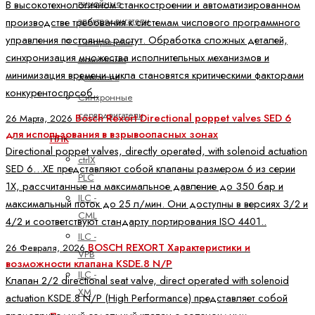
линейные
В высокотехнологичном станкостроении и автоматизированном
электродвигатели
производстве требования к системам числового программного
управления постоянно растут. Обработка сложных деталей,
Синхронные
синхронизация множества исполнительных механизмов и
моментные
минимизация времени цикла становятся критическими факторами
двигатели
конкурентоспособ..
Синхронные
серводвигатели
Bosch Rexort Directional poppet valves SED 6
26 Марта, 2026
для использования в взрывоопасных зонах
ПЛК
Directional poppet valves, directly operated, with solenoid actuation
ctrlX
SED 6…XE представляют собой клапаны размером 6 из серии
PLC
1X, рассчитанные на максимальное давление до 350 бар и
ILC -
максимальный поток до 25 л/мин. Они доступны в версиях 3/2 и
CML
4/2 и соответствуют стандарту портирования ISO 4401..
ILC -
BOSCH REXORT Характеристики и
26 Февраля, 2026
VPB
возможности клапана KSDE.8 N/P
ILC -
Клапан 2/2 directional seat valve, direct operated with solenoid
XM
actuation KSDE.8 N/P (High Performance) представляет собой