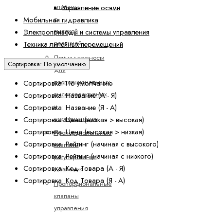
клапаны
Управление осями
с
Мобильная гидравлика
высокой
Электроприводы и системы управления
реакцией
Техника линейных перемещений
Принадлежности
Сортировка: По умолчанию
для
пропорциональных,
Сортировка: По умолчанию
высокореактивных
Сортировка: Название (А - Я)
и
Сортировка: Название (Я - А)
сервоклапанов
Сортировка: Цена (низкая > высокая)
Сортировка: Цена (высокая > низкая)
Пропорциональные
Сортировка: Рейтинг (начиная с высокого)
клапаны
Сортировка: Рейтинг (начиная с низкого)
регулирования
Сортировка: Код Товара (А - Я)
давления
Сортировка: Код Товара (Я - А)
Пропорциональные
клапаны
управления