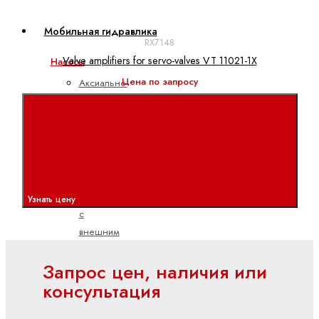
Мобильная гидравлика
RX7148
Valve amplifiers for servo-valves VT 11021-1X
Насосы
Цена по запросу
Аксиально-
поршневые
насосы
Героторные
насосы
Шестеренные
насосы
Узнать цену
с
внешним
зацеплением
Запрос цен, наличия или
Электрогидравлические
консультация
насосы