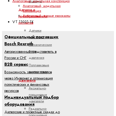
Аналоговый, модульная конструкция
клапаны
Аналоговый, модульная
Датчики и
конструкция
Аналоговый, формат еврокарты
преобразователи
VT 11021-1X
сигналов
Датчики
Официальный поставщик
давления
Bosch Rexroth
Механические
реле
Авторизованный представитель в
давления
России и СНГ
B2B сервис
Поплавковые
выключатели
Возможность закупки товаров
через Интернет и оптимизация
Двигатели
логистических и финансовых
Аксиально-
ресурсов
поршневые
Индивидуальный подбор
двигатели
оборудования
Радиально-
Дилерские и проектные скидки до
поршневые