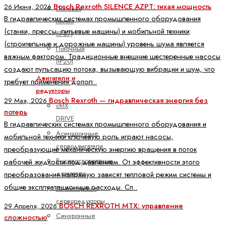
Bosch Rexroth SILENCE AZPT: тихая мощность
26 Июня, 2026
Полевая
В гидравлических системах промышленного оборудования
линия
(станки, прессы, литьевые машины) и мобильной техники
(IP67)
(строительные и дорожные машины) уровень шума является
Поточный
важным фактором. Традиционные внешние шестеренные насосы
(IP20)
создают пульсацию потока, вызывающую вибрации и шум, что
Двигатели и
требует применения допол..
редукторы
Bosch Rexroth — гидравлическая энергия без
29 Мая, 2026
ctrlX
потерь
DRIVE
В гидравлических системах промышленного оборудования и
Асинхронные
мобильной техники ключевую роль играют насосы,
серводвигатели
преобразующие механическую энергию вращения в поток
Высокоскоростные
рабочей жидкости под давлением. От эффективности этого
двигатели
преобразования напрямую зависят тепловой режим системы и
общие эксплуатационные расходы. Сп..
Планетарные
серворедукторы
BOSCH REXROTH MTX: управление
29 Апреля, 2026
Синхронные
сложностью