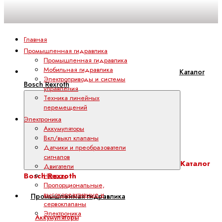
Главная
Промышленная гидравлика
Промышленная гидравлика
Мобильная гидравлика
Каталог
Электроприводы и системы
Bosch Rexroth
управления
Техника линейных
перемещений
Электроника
Аккумуляторы
Вкл/выкл клапаны
Датчики и преобразователи
сигналов
Каталог
Двигатели
Bosch Rexroth
Насосы
Пропорциональные,
высокореактивные и
Промышленная гидравлика
сервоклапаны
Электроника
Аккумуляторы