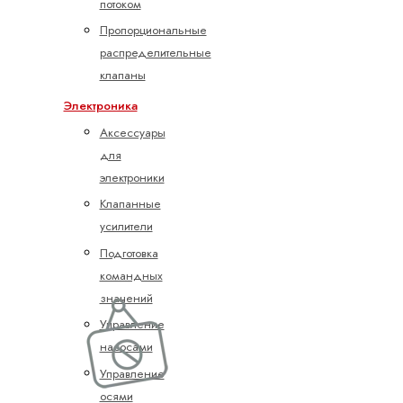
потоком
Пропорциональные
распределительные
клапаны
Электроника
Аксессуары
для
электроники
Клапанные
усилители
Подготовка
командных
значений
Управление
насосами
Управление
осями