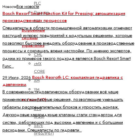
PLC
Все новости
Новости
Показать
Bosch Rexort Smart Function Kit for Pressing: автоматизация
все
производственных процессов
Специалисты в области промышленной автоматизации отмечают
Встроенные
растущий интерес предприятий к модульным решениям, которые
системы
позволяют быстрее внедрять оборудование в производственные
управления
процессы и сокращать время настройки. По мнению экспертов,
CML
одним из примеров такого подхода является Bosch Rexort Smart
ctrlX
Func..
CORE
Bosch Rexroth LC: компактная гидравлика с
29 Июля, 2026
XM
давлением
YM
В современном гидравлическом оборудовании всё чаще
применяются компактные решения, позволяющие уменьшить
вх./вых (I/O)
габариты распределительных блоков и упростить монтаж.
S20
Двухходовые картриджные клапаны стали стандартом для
(IP20)
систем, работающих под высоким давлением и с большими
S67E
расходами. Специалисты по гидравли..
(IP65/IP67)