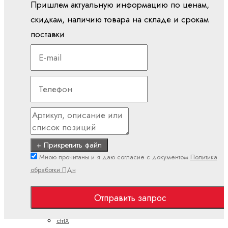
Пришлем актуальную информацию по ценам,
Электроприводы и системы управления
скидкам, наличию товара на складе и срокам
ctrlX
поставки
АВТОМАТИЗАЦИЯ
ctrlX
CORE
ctrlX
DRIVE
ctrlX
HMI
ctrlX
+ Прикрепить файл
IOT
Мною прочитаны и я даю согласие с документом
Политика
ctrlX
обработки ПДн
IPC
ctrlX
Отправить запрос
MOTION
ctrlX