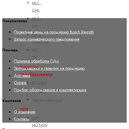
MLC -
CML
MLC -
Покупателям
XM
Проектные цены на продукцию Bosch Rexroth
MLD -
Запрос коммерческого предложения
IndraDrive
MPC -
Помощь
YM
Политика обработки ПДн
Частотные
Техподдержка и гарантия на продукцию
преобразователи
Доставка
Оплата
EFC3610
Подбор оборудования и комплектующих
EFC5610
Принадлежности
Компания
ЧПУ
О компании
ctrlX
Контакты
MOTION