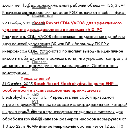
достигает 15 бар, а максимальный рабочий объём — 136,3 см³.
Клавиатуры
Ключевые характеристики насосов PGZ включают в себя: - фикс..
Компактные
панели
Bosch Rexort CDI+ VAC08 для эффективного
29 Ноября, 2025
управления двумя дисплеями в системах ctrlX IPC
управления
Разделитель CDI+ VAC08 обеспечивает подключение одной или
Панели
двух панелей управления DR или DE к блочному ПК PR с
управления
интерфейсом CDI+. Устройство позволяет выводить идентичное
станками
видео на оба дисплея в режиме клона, что упрощает контроль и
Показать
мониторинг информации в реальном времени. Особенность
все
конструкции ..
Промышленный
Bosch Rexort Electrohydraulic pump EHP –
31 Октября, 2025
IoT
особенности и эксплуатационные преимущества
ctrlX
Electrohydraulic pump EHP представляет собой приводной
IOT
агрегат с фиксированным насосом и электродвигателем, который
IoT
широко применяется в транспортных средствах и системах для
шлюз
обработки грузов. Диапазон размеров насосов варьируется от
1.0 до 22, а номинальное напряжение составляет от 12 до 110
WebConnector