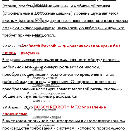
Полевая
(станки, прессы, литьевые машины) и мобильной техники
линия
(строительные и дорожные машины) уровень шума является
(IP67)
важным фактором. Традиционные внешние шестеренные насосы
создают пульсацию потока, вызывающую вибрации и шум, что
Поточный
требует применения допол..
(IP20)
Двигатели и
Bosch Rexroth — гидравлическая энергия без
29 Мая, 2026
потерь
редукторы
В гидравлических системах промышленного оборудования и
ctrlX
мобильной техники ключевую роль играют насосы,
DRIVE
преобразующие механическую энергию вращения в поток
Асинхронные
рабочей жидкости под давлением. От эффективности этого
серводвигатели
преобразования напрямую зависят тепловой режим системы и
Высокоскоростные
общие эксплуатационные расходы. Сп..
двигатели
BOSCH REXROTH MTX: управление
29 Апреля, 2026
Планетарные
сложностью
серворедукторы
В высокотехнологичном станкостроении и автоматизированном
Синхронные
производстве требования к системам числового программного