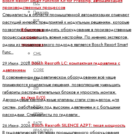
Bosch Rexort Smart Function Kit for Pressing: автоматизация
PLC
производственных процессов
Показать
Специалисты в области промышленной автоматизации отмечают
все
растущий интерес предприятий к модульным решениям, которые
позволяют быстрее внедрять оборудование в производственные
Встроенные
процессы и сокращать время настройки. По мнению экспертов,
системы
одним из примеров такого подхода является Bosch Rexort Smart
управления
Func..
CML
ctrlX
Bosch Rexroth LC: компактная гидравлика с
29 Июля, 2026
давлением
CORE
В современном гидравлическом оборудовании всё чаще
XM
применяются компактные решения, позволяющие уменьшить
YM
габариты распределительных блоков и упростить монтаж.
вх./вых (I/O)
Двухходовые картриджные клапаны стали стандартом для
S20
систем, работающих под высоким давлением и с большими
(IP20)
расходами. Специалисты по гидравли..
S67E
Bosch Rexroth SILENCE AZPT: тихая мощность
26 Июня, 2026
(IP65/IP67)
В гидравлических системах промышленного оборудования