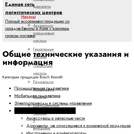
Единая сеть
двигатели
логистических центров
Насосы
Полный ассортимент продукции со
Аксиально-
складов Европы и Азии с коротким
поршневые
сроком поставки
насосы
Героторные
Общие технические указания и
насосы
информация
Лопастные
насосы
Категории продукции Bosch Rexroth
Радиально-
Промышленная гидравлика
поршневые
Мобильная гидравлика
насосы
Электроприводы и системы управления
Шестеренные
Техника линейных перемещений
насосы
Аксессуары и запасные части
с
Документы, не относящиеся к конкретной продукции
внешним
Инструменты и конфигураторы