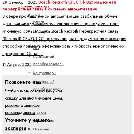
Bosch Rexroth CFL01.1-Q2: надёжная
29 Сентября, 2025
Сервоприводы
перекрёстная связь в системах автоматизации
ctrlX
В сфере промышленной автоматизации стабильный обмен
DRIVE
данными между системами управления и приводами играет
ключевую роль. Модуль Bosch Rexroth Перекрёстная связь
Безопасность
(Sercos II) CFL01.1-Q2 показывает, как продуманная инженерия
Встроенное
способна повысить эффективность и гибкость технологических
ПО
процессов. Оснащ..
Компактный
преобразователь
11 Августа, 2025
Контроллеры
Модульный
Позвоните нам
преобразователь
Чтобы узнать оптовую цену или
Приводы
скидку для вас. На сайте цены,
без
рекомендованные
производителем
шкафов
Уточните у нашего
управления
эксперта
Показать