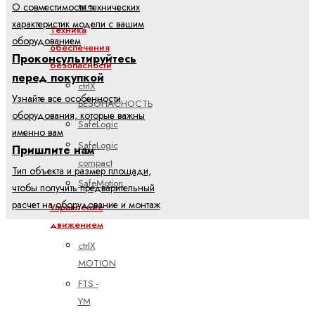
все
О совместимости технических
характеристик модели с вашим
Техника
оборудованием
обеспечения
Проконсультируйтесь
безопасности
перед покупкой
ctrlX
Узнайте все особенности
БЕЗОПАСНОСТЬ
оборудования, которые важны
SafeLogic
именно вам
SafeLogic
Пришлите нам
compact
Тип объекта и размер площади,
SafeMotion
чтобы получить предварительный
расчет на оборудование и монтаж
Управление
движением
ctrlX
MOTION
FTS -
YM