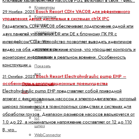
Ключевые характеристики насосов PGZ включают в себя: - фикс..
Клавиатуры
Bosch Rexort CDI+ VAC08 для эффективного
29 Ноября, 2025
Компактные
управления двумя дисплеями в системах ctrlX IPC
панели
Разделитель CDI+ VAC08 обеспечивает подключение одной или
управления
двух панелей управления DR или DE к блочному ПК PR с
Панели
интерфейсом CDI+. Устройство позволяет выводить идентичное
управления
видео на оба дисплея в режиме клона, что упрощает контроль и
станками
мониторинг информации в реальном времени. Особенность
конструкции ..
Показать
все
Bosch Rexort Electrohydraulic pump EHP –
31 Октября, 2025
особенности и эксплуатационные преимущества
Промышленный
Electrohydraulic pump EHP представляет собой приводной
IoT
агрегат с фиксированным насосом и электродвигателем, который
ctrlX
широко применяется в транспортных средствах и системах для
IOT
обработки грузов. Диапазон размеров насосов варьируется от
IoT
1.0 до 22, а номинальное напряжение составляет от 12 до 110
шлюз
В, что..
WebConnector