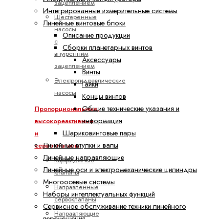
зацеплением
Интегрированные измерительные системы
Шестеренные
Линейные винтовые блоки
насосы
Описание продукции
с
Сборки планетарных винтов
внутренним
Аксессуары
зацеплением
Винты
Электрогидравлические
Гайки
насосы
Концы винтов
Общие технические указания и
Пропорциональные,
информация
высокореактивные
Шариковинтовые пары
и
Линейные втулки и валы
сервоклапаны
Линейные направляющие
Картриджные
Линейные оси и электромеханические цилиндры
клапаны
Многоосевые системы
Направленные
Наборы интеллектуальных функций
сервоклапаны
Сервисное обслуживание техники линейного
Направляющие
перемещения