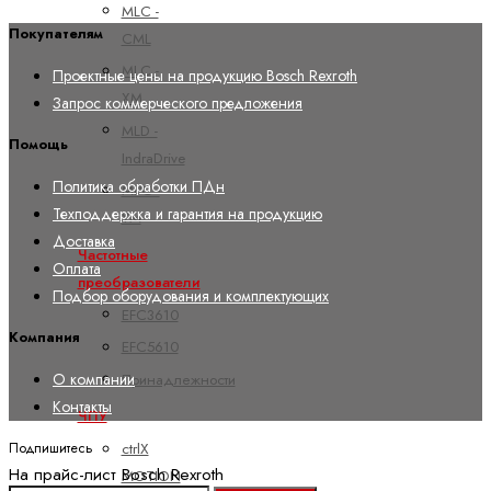
MLC -
Покупателям
CML
MLC -
Проектные цены на продукцию Bosch Rexroth
XM
Запрос коммерческого предложения
MLD -
Помощь
IndraDrive
Политика обработки ПДн
MPC -
Техподдержка и гарантия на продукцию
YM
Доставка
Частотные
Оплата
преобразователи
Подбор оборудования и комплектующих
EFC3610
Компания
EFC5610
О компании
Принадлежности
Контакты
ЧПУ
Подпишитесь
ctrlX
На прайс-лист Bosch Rexroth
MOTION