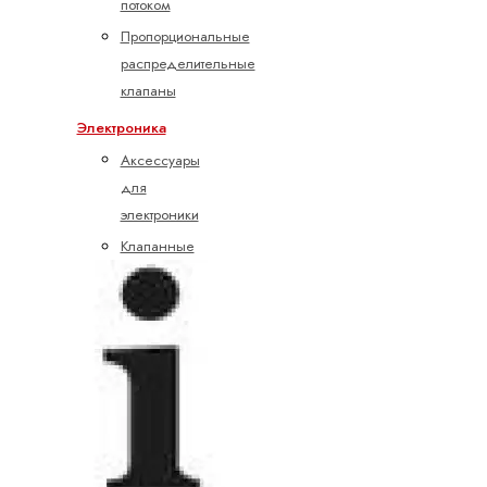
потоком
Пропорциональные
распределительные
клапаны
Электроника
Аксессуары
для
электроники
Клапанные
усилители
Подготовка
командных
значений
Управление
насосами
Управление
осями