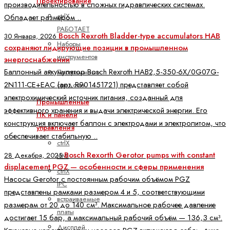
Проектирование
производительностью в сложных гидравлических системах.
ctrlX
Обладает размером ..
РАБОТАЕТ
Bosch Rexroth Bladder-type accumulators HAB
30 Января, 2026
Наборы
сохраняют лидирующие позиции в промышленном
инструментов
энергоснабжении
Баллонный аккумулятор Bosch Rexroth HAB2,5-350-6X/0G07G-
Программные
2N111-CE+EAC (арт. R901451721) представляет собой
средства
электрохимический источник питания, созданный для
Промышленные
эффективного хранения и выдачи электрической энергии. Его
ПК и панели
конструкция включает баллон с электродами и электролитом, что
управления
обеспечивает стабильную ..
ctrlX
Bosch Rexorth Gerotor pumps with constant
28 Декабря, 2025
HMI
displacement PGZ — особенности и сферы применения
ctrlX
Насосы Gerotor с постоянным рабочим объёмом PGZ
IPC
представлены рамками размером 4 и 5, соответствующими
встраиваемые
размерам от 20 до 140 см³. Максимальное рабочее давление
платы
достигает 15 бар, а максимальный рабочий объём — 136,3 см³.
Дисплей