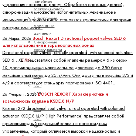
линейные
управления постоянно растут. Обработка сложных деталей,
электродвигатели
синхронизация множества исполнительных механизмов и
Синхронные
минимизация времени цикла становятся критическими факторами
моментные
конкурентоспособ..
двигатели
Bosch Rexort Directional poppet valves SED 6
26 Марта, 2026
Синхронные
для использования в взрывоопасных зонах
серводвигатели
Directional poppet valves, directly operated, with solenoid actuation
SED 6…XE представляют собой клапаны размером 6 из серии
ПЛК
1X, рассчитанные на максимальное давление до 350 бар и
ctrlX
максимальный поток до 25 л/мин. Они доступны в версиях 3/2 и
PLC
4/2 и соответствуют стандарту портирования ISO 4401..
ILC -
CML
BOSCH REXORT Характеристики и
26 Февраля, 2026
возможности клапана KSDE.8 N/P
ILC -
Клапан 2/2 directional seat valve, direct operated with solenoid
VPB
actuation KSDE.8 N/P (High Performance) представляет собой
ILC -
прямоприводный седельный клапан с соленоидным
XM
управлением, который отличается высокой надежностью и