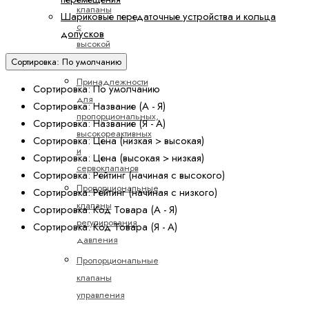
клапаны
Шариковые передаточные устройства и кольца
с
допусков
высокой
реакцией
Сортировка: По умолчанию
Принадлежности
Сортировка: По умолчанию
для
Сортировка: Название (А - Я)
пропорциональных,
Сортировка: Название (Я - А)
высокореактивных
Сортировка: Цена (низкая > высокая)
и
Сортировка: Цена (высокая > низкая)
сервоклапанов
Сортировка: Рейтинг (начиная с высокого)
Пропорциональные
Сортировка: Рейтинг (начиная с низкого)
клапаны
Сортировка: Код Товара (А - Я)
регулирования
Сортировка: Код Товара (Я - А)
давления
Пропорциональные
клапаны
управления