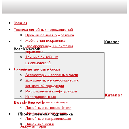
Главная
Техника линейных перемещений
Промышленная гидравлика
Мобильная гидравлика
Каталог
Электроприводы и системы
Bosch Rexroth
управления
Техника линейных
перемещений
Линейные винтовые блоки
Аксессуары и запасные части
Документы, не относящиеся к
конкретной продукции
Инструменты и конфигураторы
Каталог
Интегрированные
Bosch Rexroth
измерительные системы
Линейные винтовые блоки
Линейные втулки и валы
Промышленная гидравлика
Линейные направляющие
Линейные оси и
Аккумуляторы