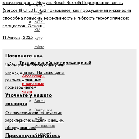
ключевую роль. Модуль Bosch Rexroth Перекрёстная связь
MTX -
(Sercos II) CFL01.1-Q2 показывает, как продуманная инженерия
CML
способна повысить эффективность и гибкость технологических
MTX -
процессов. Оснащ..
XM
11 Августа, 2025
MTX
micro
Позвоните нам
Техника линейных перемещений
Чтобы узнать оптовую цену или
скидку для вас. На сайте цены,
Аксессуары
рекомендованные
и запасные
производителем
части
Уточните у нашего
Винты
эксперта
Заглушки
О совместимости технических
для
характеристик модели с вашим
монтажных
оборудованием
отверстий
Проконсультируйтесь