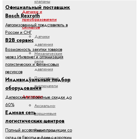
клапаны
Официальный поставщик
Датчики и
Bosch Rexroth
преобразователи
Авторизованный представитель в
сигналов
России и СНГ
Датчики
B2B сервис
давления
Возможность закупки товаров
Механические
через Интернет и оптимизация
реле
логистических и финансовых
давления
ресурсов
Поплавковые
Индивидуальный подбор
выключатели
оборудования
Двигатели
Дилерские и проектные скидки до
60%
Аксиально-
Единая сеть
поршневые
логистических центров
двигатели
Полный ассортимент продукции со
Радиально-
складов Европы и Азии с коротким
поршневые