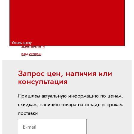
Полевая
линия
(IP67)
Поточный
(IP20)
Узнать цену
Двигатели и
редукторы
ctrlX
DRIVE
Запрос цен, наличия или
консультация
Асинхронные
серводвигатели
Пришлем актуальную информацию по ценам,
Высокоскоростные
двигатели
скидкам, наличию товара на складе и срокам
Планетарные
поставки
серворедукторы
Синхронные