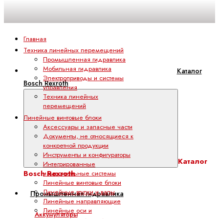
Главная
Техника линейных перемещений
Промышленная гидравлика
Мобильная гидравлика
Каталог
Электроприводы и системы
Bosch Rexroth
управления
Техника линейных
перемещений
Линейные винтовые блоки
Аксессуары и запасные части
Документы, не относящиеся к
конкретной продукции
Инструменты и конфигураторы
Каталог
Интегрированные
Bosch Rexroth
измерительные системы
Линейные винтовые блоки
Линейные втулки и валы
Промышленная гидравлика
Линейные направляющие
Линейные оси и
Аккумуляторы