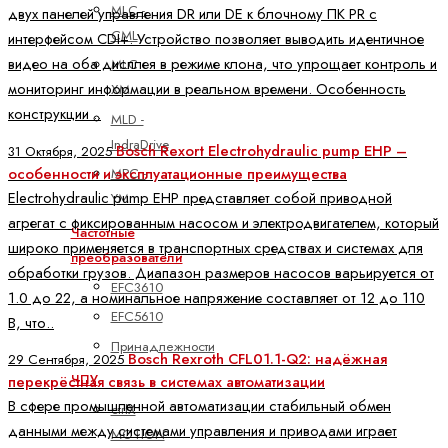
MLC -
двух панелей управления DR или DE к блочному ПК PR с
CML
интерфейсом CDI+. Устройство позволяет выводить идентичное
видео на оба дисплея в режиме клона, что упрощает контроль и
MLC -
мониторинг информации в реальном времени. Особенность
XM
конструкции ..
MLD -
IndraDrive
Bosch Rexort Electrohydraulic pump EHP –
31 Октября, 2025
особенности и эксплуатационные преимущества
MPC -
Electrohydraulic pump EHP представляет собой приводной
YM
агрегат с фиксированным насосом и электродвигателем, который
Частотные
широко применяется в транспортных средствах и системах для
преобразователи
обработки грузов. Диапазон размеров насосов варьируется от
EFC3610
1.0 до 22, а номинальное напряжение составляет от 12 до 110
EFC5610
В, что..
Принадлежности
Bosch Rexroth CFL01.1-Q2: надёжная
29 Сентября, 2025
ЧПУ
перекрёстная связь в системах автоматизации
В сфере промышленной автоматизации стабильный обмен
ctrlX
данными между системами управления и приводами играет
MOTION