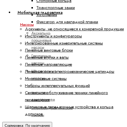
Стопорные кольца
Транспортные замки
Мобильная гидравлика
Уплотнения
Фиксатор для накладной планки
Насосы
Документы, не относящиеся к конкретной продукции
Аксиально-
Инструменты и конфигураторы
поршневые
Интегрированные измерительные системы
насосы
Линейные винтовые блоки
Героторные
Линейные втулки и валы
насосы
Линейные направляющие
Шестеренные
Линейные оси и электромеханические цилиндры
насосы
Многоосевые системы
с
Наборы интеллектуальных функций
внешним
Сервисное обслуживание техники линейного
зацеплением
перемещения
Шариковые передаточные устройства и кольца
Электрогидравлические
допусков
насосы
Сортировка: По умолчанию