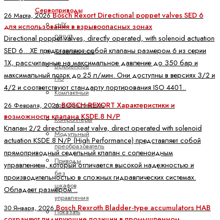
Сервоприводы
Bosch Rexort Directional poppet valves SED 6
26 Марта, 2026
ctrlX
для использования в взрывоопасных зонах
DRIVE
Directional poppet valves, directly operated, with solenoid actuation
SED 6…XE представляют собой клапаны размером 6 из серии
Безопасность
1X, рассчитанные на максимальное давление до 350 бар и
Встроенное
максимальный поток до 25 л/мин. Они доступны в версиях 3/2 и
ПО
4/2 и соответствуют стандарту портирования ISO 4401..
Компактный
BOSCH REXORT Характеристики и
преобразователь
26 Февраля, 2026
возможности клапана KSDE.8 N/P
Контроллеры
Клапан 2/2 directional seat valve, direct operated with solenoid
Модульный
actuation KSDE.8 N/P (High Performance) представляет собой
преобразователь
прямоприводный седельный клапан с соленоидным
Приводы
управлением, который отличается высокой надежностью и
без
производительностью в сложных гидравлических системах.
шкафов
Обладает размером ..
управления
Bosch Rexroth Bladder-type accumulators HAB
30 Января, 2026
Показать
сохраняют лидирующие позиции в промышленном