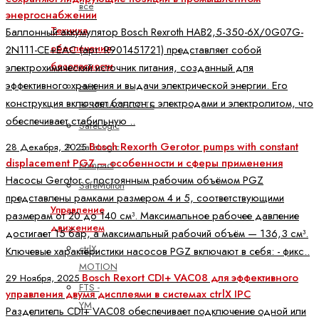
все
энергоснабжении
Техника
Баллонный аккумулятор Bosch Rexroth HAB2,5-350-6X/0G07G-
обеспечения
2N111-CE+EAC (арт. R901451721) представляет собой
безопасности
электрохимический источник питания, созданный для
эффективного хранения и выдачи электрической энергии. Его
ctrlX
конструкция включает баллон с электродами и электролитом, что
БЕЗОПАСНОСТЬ
обеспечивает стабильную ..
SafeLogic
Bosch Rexorth Gerotor pumps with constant
SafeLogic
28 Декабря, 2025
displacement PGZ — особенности и сферы применения
compact
Насосы Gerotor с постоянным рабочим объёмом PGZ
SafeMotion
представлены рамками размером 4 и 5, соответствующими
Управление
размерам от 20 до 140 см³. Максимальное рабочее давление
движением
достигает 15 бар, а максимальный рабочий объём — 136,3 см³.
ctrlX
Ключевые характеристики насосов PGZ включают в себя: - фикс..
MOTION
Bosch Rexort CDI+ VAC08 для эффективного
29 Ноября, 2025
FTS -
управления двумя дисплеями в системах ctrlX IPC
YM
Разделитель CDI+ VAC08 обеспечивает подключение одной или