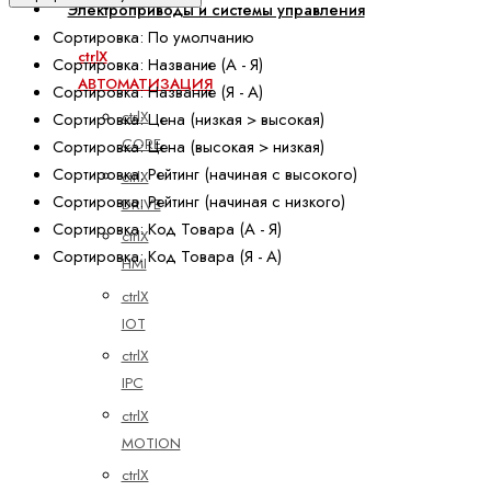
Электроприводы и системы управления
Сортировка: По умолчанию
ctrlX
Сортировка: Название (А - Я)
АВТОМАТИЗАЦИЯ
Сортировка: Название (Я - А)
ctrlX
Сортировка: Цена (низкая > высокая)
CORE
Сортировка: Цена (высокая > низкая)
Сортировка: Рейтинг (начиная с высокого)
ctrlX
Сортировка: Рейтинг (начиная с низкого)
DRIVE
Сортировка: Код Товара (А - Я)
ctrlX
Сортировка: Код Товара (Я - А)
HMI
ctrlX
IOT
ctrlX
IPC
ctrlX
MOTION
ctrlX