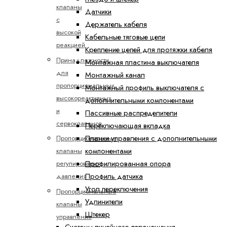
клапаны
Датчики
с
Держатель кабеля
высокой
Кабельные тяговые цепи
реакцией
Крепление цепей для протяжки кабеля
Принадлежности
Монтажная пластина выключателя
для
Монтажный канал
пропорциональных,
Монтажный профиль выключателя с
высокореактивных
дополнительными компонентами
и
Пассивные распределители
сервоклапанов
Переключающая вкладка
Планки управления с дополнительными
Пропорциональные
компонентами
клапаны
Профилированная опора
регулирования
Профиль датчика
давления
Угол переключения
Пропорциональные
Удлинители
клапаны
Штекер
управления
Системы линейного перемещения -