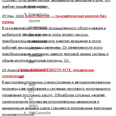
Клавиатуры
требует применения допол..
Компактные
Bosch Rexroth — гидравлическая энергия без
29 Мая, 2026
панели
потерь
управления
В гидравлических системах промышленного оборудования и
мобильной техники ключевую роль играют насосы,
Панели
преобразующие механическую энергию вращения в поток
управления
рабочей жидкости под давлением. От эффективности этого
станками
преобразования напрямую зависят тепловой режим системы и
Показать
общие эксплуатационные расходы. Сп..
все
BOSCH REXROTH MTX: управление
29 Апреля, 2026
Промышленный
сложностью
IoT
В высокотехнологичном станкостроении и автоматизированном
ctrlX
производстве требования к системам числового программного
IOT
управления постоянно растут. Обработка сложных деталей,
IoT
синхронизация множества исполнительных механизмов и
шлюз
минимизация времени цикла становятся критическими факторами
WebConnector
конкурентоспособ..