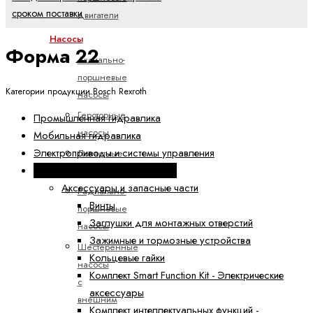
сроком поставки
двигатели
Насосы
Форма 22
Аксиально-
поршневые
Категории продукции Bosch Rexroth
насосы
Героторные
Промышленная гидравлика
насосы
Мобильная гидравлика
Электроприводы и системы управления
Лопастные
Техника линейных перемещений
насосы
Аксессуары и запасные части
Радиально-
Винты
поршневые
Заглушки для монтажных отверстий
насосы
Зажимные и тормозные устройства
Шестеренные
Кольцевые гайки
насосы
Комплект Smart Function Kit - Электрические
с
аксессуары
внешним
Комплект интеллектуальных функций -