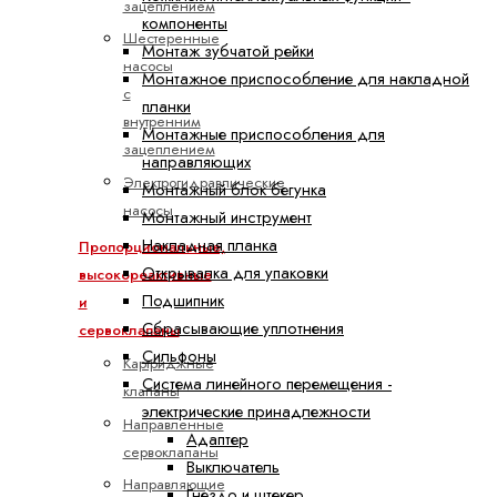
зацеплением
компоненты
Шестеренные
Монтаж зубчатой рейки
насосы
Монтажное приспособление для накладной
с
планки
внутренним
Монтажные приспособления для
зацеплением
направляющих
Электрогидравлические
Монтажный блок бегунка
насосы
Монтажный инструмент
Накладная планка
Пропорциональные,
Открывалка для упаковки
высокореактивные
Подшипник
и
Сбрасывающие уплотнения
сервоклапаны
Сильфоны
Картриджные
Система линейного перемещения -
клапаны
электрические принадлежности
Направленные
Адаптер
сервоклапаны
Выключатель
Направляющие
Гнездо и штекер