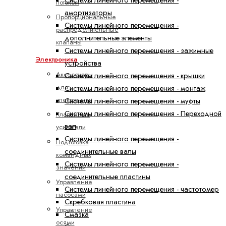
потоком
амортизаторы
Пропорциональные
Системы линейного перемещения -
распределительные
дополнительные элементы
клапаны
Системы линейного перемещения - зажимные
Электроника
устройства
Аксессуары
Системы линейного перемещения - крышки
для
Системы линейного перемещения - монтаж
электроники
Системы линейного перемещения - муфты
Системы линейного перемещения - Переходной
Клапанные
вал
усилители
Системы линейного перемещения -
Подготовка
соединительные валы
командных
Системы линейного перемещения -
значений
соединительные пластины
Управление
Системы линейного перемещения - частотомер
насосами
Скребковая пластина
Управление
Смазка
осями