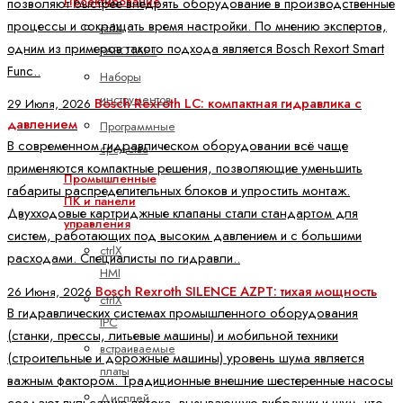
Проектирование
позволяют быстрее внедрять оборудование в производственные
процессы и сокращать время настройки. По мнению экспертов,
ctrlX
одним из примеров такого подхода является Bosch Rexort Smart
РАБОТАЕТ
Func..
Наборы
инструментов
Bosch Rexroth LC: компактная гидравлика с
29 Июля, 2026
давлением
Программные
В современном гидравлическом оборудовании всё чаще
средства
применяются компактные решения, позволяющие уменьшить
Промышленные
габариты распределительных блоков и упростить монтаж.
ПК и панели
Двухходовые картриджные клапаны стали стандартом для
управления
систем, работающих под высоким давлением и с большими
ctrlX
расходами. Специалисты по гидравли..
HMI
Bosch Rexroth SILENCE AZPT: тихая мощность
26 Июня, 2026
ctrlX
В гидравлических системах промышленного оборудования
IPC
(станки, прессы, литьевые машины) и мобильной техники
встраиваемые
(строительные и дорожные машины) уровень шума является
платы
важным фактором. Традиционные внешние шестеренные насосы
Дисплей
создают пульсацию потока, вызывающую вибрации и шум, что