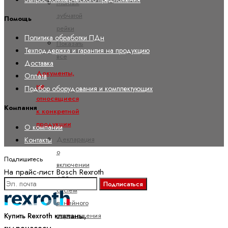
Монтаж
зубчатой
Помощь
рейки
Политика обработки ПДн
Показать
Техподдержка и гарантия на продукцию
все
Доставка
Документы,
Оплата
не
Подбор оборудования и комплектующих
относящиеся
Компания
к конкретной
продукции
О компании
Декларация
Контакты
о
Подпишитесь
включении
На прайс-лист Bosch Rexroth
для
Подписаться
систем
линейного
перемещения
Купить Rexroth клапаны,