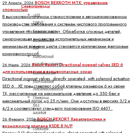
BOSCH REXROTH MTX: управление
29 Апреля, 2026
Сервоприводы
сложностью
ctrlX
В высокотехнологичном станкостроении и автоматизированном
DRIVE
производстве требования к системам числового программного
Безопасность
управления постоянно растут. Обработка сложных деталей,
синхронизация множества исполнительных механизмов и
Встроенное
минимизация времени цикла становятся критическими факторами
ПО
конкурентоспособ..
Компактный
преобразователь
Bosch Rexort Directional poppet valves SED 6
26 Марта, 2026
для использования в взрывоопасных зонах
Контроллеры
Directional poppet valves, directly operated, with solenoid actuation
Модульный
SED 6…XE представляют собой клапаны размером 6 из серии
преобразователь
1X, рассчитанные на максимальное давление до 350 бар и
Приводы
максимальный поток до 25 л/мин. Они доступны в версиях 3/2 и
без
4/2 и соответствуют стандарту портирования ISO 4401..
шкафов
BOSCH REXORT Характеристики и
управления
26 Февраля, 2026
возможности клапана KSDE.8 N/P
Показать