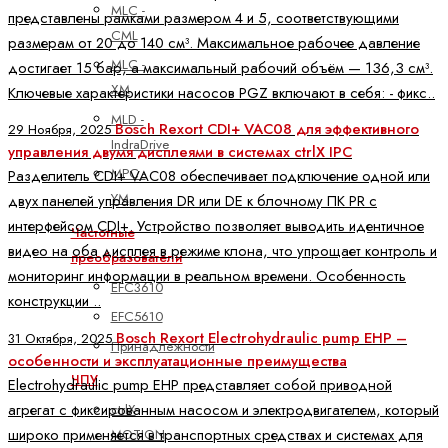
MLC -
представлены рамками размером 4 и 5, соответствующими
CML
размерам от 20 до 140 см³. Максимальное рабочее давление
MLC -
достигает 15 бар, а максимальный рабочий объём — 136,3 см³.
XM
Ключевые характеристики насосов PGZ включают в себя: - фикс..
MLD -
Bosch Rexort CDI+ VAC08 для эффективного
29 Ноября, 2025
IndraDrive
управления двумя дисплеями в системах ctrlX IPC
MPC -
Разделитель CDI+ VAC08 обеспечивает подключение одной или
YM
двух панелей управления DR или DE к блочному ПК PR с
интерфейсом CDI+. Устройство позволяет выводить идентичное
Частотные
видео на оба дисплея в режиме клона, что упрощает контроль и
преобразователи
мониторинг информации в реальном времени. Особенность
EFC3610
конструкции ..
EFC5610
Bosch Rexort Electrohydraulic pump EHP –
31 Октября, 2025
Принадлежности
особенности и эксплуатационные преимущества
ЧПУ
Electrohydraulic pump EHP представляет собой приводной
агрегат с фиксированным насосом и электродвигателем, который
ctrlX
широко применяется в транспортных средствах и системах для
MOTION