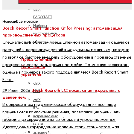
Проектирование
ctrlX
РАБОТАЕТ
Все новости
Новости
Наборы
Bosch Rexort Smart Function Kit for Pressing: автоматизация
инструментов
производственных процессов
Специалисты в области промышленной автоматизации отмечают
Программные
растущий интерес предприятий к модульным решениям, которые
средства
позволяют быстрее внедрять оборудование в производственные
Промышленные
процессы и сокращать время настройки. По мнению экспертов,
ПК и панели
одним из примеров такого подхода является Bosch Rexort Smart
управления
Func..
ctrlX
Bosch Rexroth LC: компактная гидравлика с
29 Июля, 2026
HMI
давлением
ctrlX
В современном гидравлическом оборудовании всё чаще
IPC
применяются компактные решения, позволяющие уменьшить
встраиваемые
габариты распределительных блоков и упростить монтаж.
платы
Двухходовые картриджные клапаны стали стандартом для
Дисплей