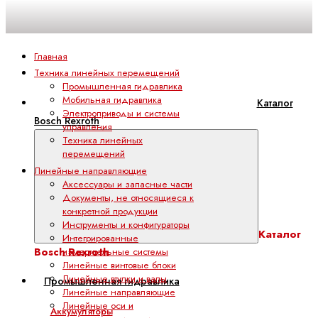
Главная
Техника линейных перемещений
Промышленная гидравлика
Мобильная гидравлика
Каталог
Электроприводы и системы
Bosch Rexroth
управления
Техника линейных
перемещений
Линейные направляющие
Аксессуары и запасные части
Документы, не относящиеся к
конкретной продукции
Инструменты и конфигураторы
Каталог
Интегрированные
Bosch Rexroth
измерительные системы
Линейные винтовые блоки
Линейные втулки и валы
Промышленная гидравлика
Линейные направляющие
Линейные оси и
Аккумуляторы