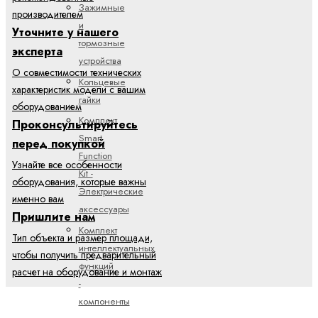
Зажимные
производителем
и
Уточните у нашего
тормозные
эксперта
устройства
О совместимости технических
Кольцевые
характеристик модели с вашим
гайки
оборудованием
Комплект
Проконсультируйтесь
Smart
перед покупкой
Function
Узнайте все особенности
Kit -
оборудования, которые важны
Электрические
именно вам
аксессуары
Пришлите нам
Комплект
Тип объекта и размер площади,
интеллектуальных
чтобы получить предварительный
функций
расчет на оборудование и монтаж
-
компоненты