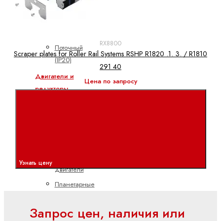
Полевая
линия
(IP67)
RX8800
Поточный
Scraper plates for Roller Rail Systems RSHP R1820 .1. 3. / R1810
(IP20)
291 40
Двигатели и
Цена по запросу
редукторы
ctrlX
DRIVE
Асинхронные
серводвигатели
Высокоскоростные
Узнать цену
двигатели
Планетарные
серворедукторы
Запрос цен, наличия или
Синхронные