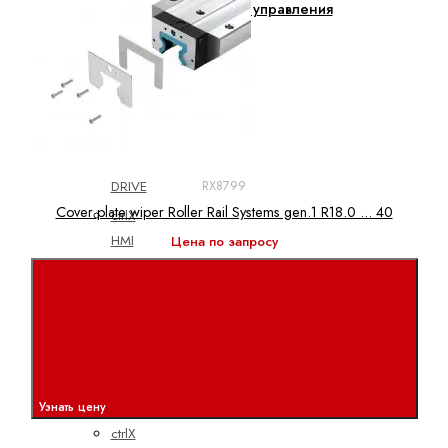
Электроприводы и системы управления
ctrlX
АВТОМАТИЗАЦИЯ
ctrlX
CORE
ctrlX
DRIVE
RX8799
Cover plate wiper Roller Rail Systems gen.1 R18.0 ... 40
ctrlX
HMI
Цена по запросу
ctrlX
IOT
ctrlX
IPC
ctrlX
MOTION
Узнать цену
ctrlX