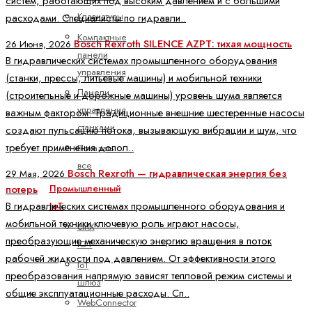
систем, работающих под высоким давлением и с большими
Клавиатуры
расходами. Специалисты по гидравли..
Компактные
Bosch Rexroth SILENCE AZPT: тихая мощность
26 Июня, 2026
панели
В гидравлических системах промышленного оборудования
управления
(станки, прессы, литьевые машины) и мобильной техники
Панели
(строительные и дорожные машины) уровень шума является
управления
важным фактором. Традиционные внешние шестеренные насосы
станками
создают пульсацию потока, вызывающую вибрации и шум, что
требует применения допол..
Показать
все
Bosch Rexroth — гидравлическая энергия без
29 Мая, 2026
потерь
Промышленный
В гидравлических системах промышленного оборудования и
IoT
мобильной техники ключевую роль играют насосы,
ctrlX
преобразующие механическую энергию вращения в поток
IOT
рабочей жидкости под давлением. От эффективности этого
IoT
преобразования напрямую зависят тепловой режим системы и
шлюз
общие эксплуатационные расходы. Сп..
WebConnector