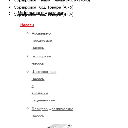
Сортировка: Код Товара (А - Я)
Мобильная гидравлика
Сортировка: Код Товара (Я - А)
Насосы
Аксиально-
поршневые
насосы
Героторные
насосы
Шестеренные
насосы
с
внешним
зацеплением
Электрогидравлические
насосы