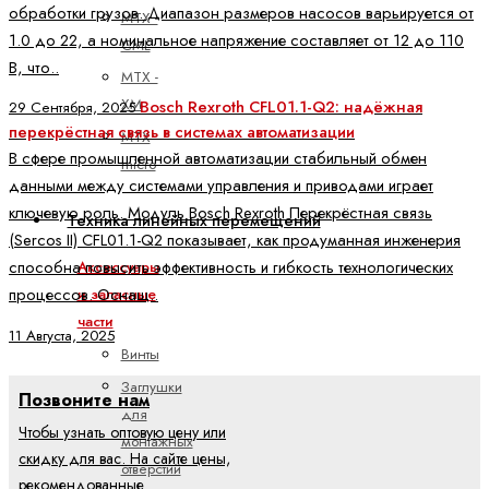
обработки грузов. Диапазон размеров насосов варьируется от
MTX -
1.0 до 22, а номинальное напряжение составляет от 12 до 110
CML
В, что..
MTX -
XM
Bosch Rexroth CFL01.1-Q2: надёжная
29 Сентября, 2025
перекрёстная связь в системах автоматизации
MTX
В сфере промышленной автоматизации стабильный обмен
micro
данными между системами управления и приводами играет
ключевую роль. Модуль Bosch Rexroth Перекрёстная связь
Техника линейных перемещений
(Sercos II) CFL01.1-Q2 показывает, как продуманная инженерия
способна повысить эффективность и гибкость технологических
Аксессуары
процессов. Оснащ..
и запасные
части
11 Августа, 2025
Винты
Заглушки
Позвоните нам
для
Чтобы узнать оптовую цену или
монтажных
скидку для вас. На сайте цены,
отверстий
рекомендованные