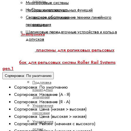
потоком
Многоосевые системы
Наборы интеллектуальных функций
Пропорциональные
Сервисное обслуживание техники линейного
распределительные
перемещения
клапаны
Шариковые передаточные устройства и кольца
Электроника
допусков
Аксессуары
Скребковые пластины для роликовых рельсовых
для
систем RSHP
электроники
Скребок для рельсовых систем Roller Rail Systems
Клапанные
gen.1
усилители
Сортировка: По умолчанию
Подготовка
Сортировка: По умолчанию
командных
Сортировка: Название (А - Я)
значений
Сортировка: Название (Я - А)
Управление
Сортировка: Цена (низкая > высокая)
насосами
Сортировка: Цена (высокая > низкая)
Управление
Сортировка: Рейтинг (начиная с высокого)
осями
Сортировка: Рейтинг (начиная с низкого)