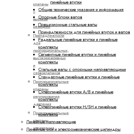
линейные втулки
клапаны
Общие технические указания и информация
с
Опорные блоки валов
высокой
Прецизионные стальные валы
реакцией
Принадлежности для линейных втулок и валов
Принадлежности
Радиальные линейные втулки и линейные
для
комплекты
пропорциональных,
Сегментные линейные втулки и линейные
высокореактивных
комплекты
и
Стальные валы с опорными направляющими
сервоклапанов
Стандартные линейные втулки и линейные
Пропорциональные
комплекты
клапаны
Суперлинейные втулки A/B и линейные
регулирования
комплекты
давления
Суперлинейные втулки H/SH и линейные
Пропорциональные
комплекты
клапаны
Линейные направляющие
управления
Линейные оси и электромеханические цилиндры