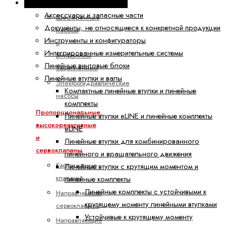
Техника линейных перемещений
зацеплением
Аксессуары и запасные части
Шестеренные
Документы, не относящиеся к конкретной продукции
насосы
Инструменты и конфигураторы
с
Интегрированные измерительные системы
внутренним
Линейные винтовые блоки
зацеплением
Линейные втулки и валы
Электрогидравлические
Компактные линейные втулки и линейные
насосы
комплекты
Пропорциональные,
Линейные втулки eLINE и линейные комплекты
высокореактивные
eLINE
и
Линейные втулки для комбинированного
сервоклапаны
линейного и вращательного движения
Картриджные
Линейные втулки с крутящим моментом и
клапаны
линейные комплекты
Линейные комплекты с устойчивыми к
Направленные
крутящему моменту линейными втулками
сервоклапаны
Устойчивые к крутящему моменту
Направляющие