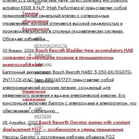
Клапан 2/2 directional seat valve, direct operated with solenoid
все
actuation KSDE.8 N/P (High Performance) представляет собой
Техника
прямоприводный седельный клапан с соленоидным
обеспечения
управлением, который отличается высокой надежностью и
безопасности
производительностью в сложных гидравлических системах.
ctrlX
Обладает размером ..
БЕЗОПАСНОСТЬ
Bosch Rexroth Bladder-type accumulators HAB
30 Января, 2026
SafeLogic
сохраняют лидирующие позиции в промышленном
SafeLogic
энергоснабжении
Баллонный аккумулятор Bosch Rexroth HAB2,5-350-6X/0G07G-
compact
2N111-CE+EAC (арт. R901451721) представляет собой
SafeMotion
электрохимический источник питания, созданный для
Управление
эффективного хранения и выдачи электрической энергии. Его
движением
конструкция включает баллон с электродами и электролитом, что
ctrlX
обеспечивает стабильную ..
MOTION
Bosch Rexorth Gerotor pumps with constant
28 Декабря, 2025
FTS -
displacement PGZ — особенности и сферы применения
YM
Насосы Gerotor с постоянным рабочим объёмом PGZ