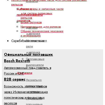
клапаны
рельсов
Аксессуары и запасные части
Датчики и
для систем роликовых
преобразователи
рельсов
сигналов
Блоки бегунков
Направляющие для роликов
Датчики
Общие технические указания
давления
и информация
Механические
Скребковая пластина
реле
давления
Официальный поставщик
Поплавковые
Bosch Rexroth
выключатели
Авторизованный представитель в
Двигатели
России и СНГ
B2B сервис
Аксиально-
поршневые
Возможность закупки товаров
двигатели
через Интернет и оптимизация
логистических и финансовых
Радиально-
ресурсов
поршневые