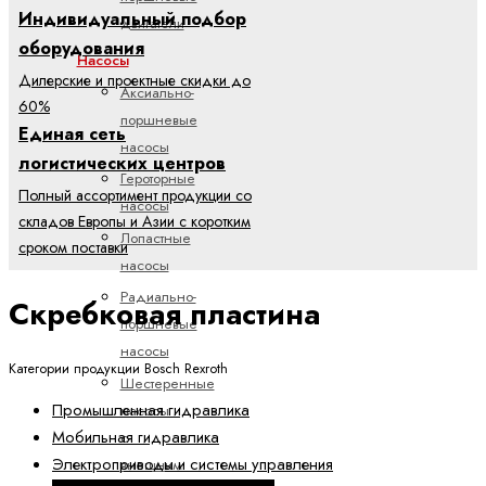
Индивидуальный подбор
двигатели
оборудования
Насосы
Дилерские и проектные скидки до
Аксиально-
60%
поршневые
Единая сеть
насосы
логистических центров
Героторные
Полный ассортимент продукции со
насосы
складов Европы и Азии с коротким
Лопастные
сроком поставки
насосы
Радиально-
Скребковая пластина
поршневые
насосы
Категории продукции Bosch Rexroth
Шестеренные
Промышленная гидравлика
насосы
Мобильная гидравлика
с
Электроприводы и системы управления
внешним