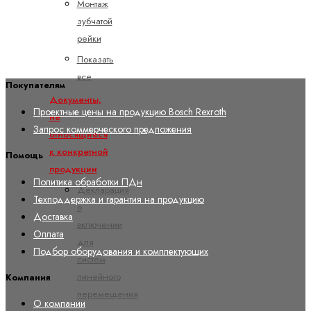
Монтаж
зубчатой
рейки
Показать
все
Покупателям
Документы,
Проектные цены на продукцию Bosch Rexroth
не
Запрос коммерческого предложения
относящиеся
к конкретной
Помощь
продукции
Политика обработки ПДн
Декларация
Техподдержка и гарантия на продукцию
о
Доставка
включении
Оплата
для
Подбор оборудования и комплектующих
систем
линейного
Компания
перемещения
О компании