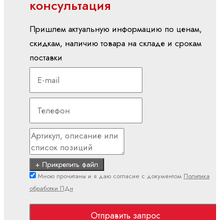
консультация
линейные
электродвигатели
Пришлем актуальную информацию по ценам,
Синхронные
моментные
скидкам, наличию товара на складе и срокам
двигатели
поставки
Синхронные
серводвигатели
ПЛК
ctrlX
PLC
ILC -
CML
+ Прикрепить файл
ILC -
Мною прочитаны и я даю согласие с документом
Политика
VPB
обработки ПДн
ILC -
XM
Отправить запрос