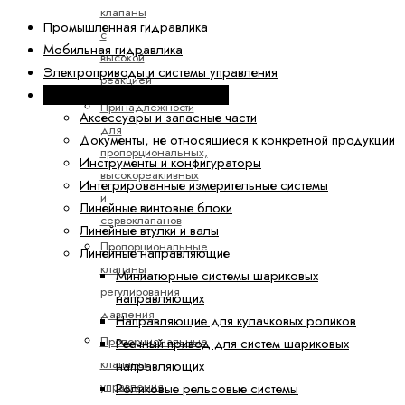
клапаны
Промышленная гидравлика
с
Мобильная гидравлика
высокой
Электроприводы и системы управления
реакцией
Техника линейных перемещений
Принадлежности
Аксессуары и запасные части
для
Документы, не относящиеся к конкретной продукции
пропорциональных,
Инструменты и конфигураторы
высокореактивных
Интегрированные измерительные системы
и
Линейные винтовые блоки
сервоклапанов
Линейные втулки и валы
Пропорциональные
Линейные направляющие
клапаны
Миниатюрные системы шариковых
регулирования
направляющих
давления
Направляющие для кулачковых роликов
Пропорциональные
Реечный привод для систем шариковых
клапаны
направляющих
управления
Роликовые рельсовые системы