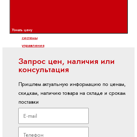
PLC
Показать
все
Узнать цену
Встроенные
системы
управления
CML
Запрос цен, наличия или
ctrlX
консультация
CORE
XM
Пришлем актуальную информацию по ценам,
YM
скидкам, наличию товара на складе и срокам
вх./вых (I/O)
поставки
S20
(IP20)
S67E
(IP65/IP67)