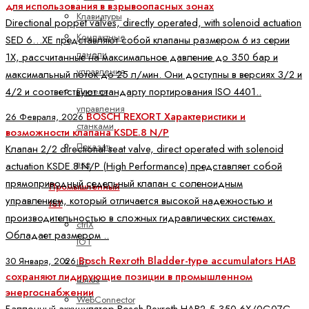
для использования в взрывоопасных зонах
Клавиатуры
Directional poppet valves, directly operated, with solenoid actuation
Компактные
SED 6…XE представляют собой клапаны размером 6 из серии
панели
1X, рассчитанные на максимальное давление до 350 бар и
управления
максимальный поток до 25 л/мин. Они доступны в версиях 3/2 и
4/2 и соответствуют стандарту портирования ISO 4401..
Панели
управления
BOSCH REXORT Характеристики и
26 Февраля, 2026
станками
возможности клапана KSDE.8 N/P
Показать
Клапан 2/2 directional seat valve, direct operated with solenoid
все
actuation KSDE.8 N/P (High Performance) представляет собой
прямоприводный седельный клапан с соленоидным
Промышленный
управлением, который отличается высокой надежностью и
IoT
производительностью в сложных гидравлических системах.
ctrlX
Обладает размером ..
IOT
Bosch Rexroth Bladder-type accumulators HAB
30 Января, 2026
IoT
сохраняют лидирующие позиции в промышленном
шлюз
энергоснабжении
WebConnector
Баллонный аккумулятор Bosch Rexroth HAB2,5-350-6X/0G07G-