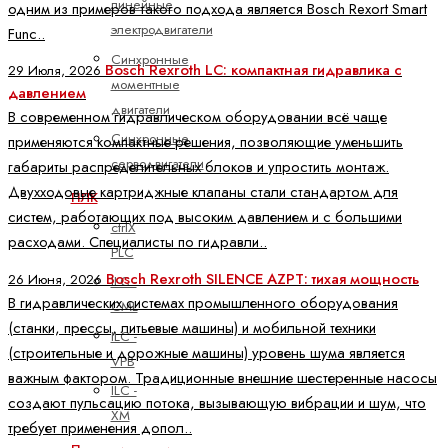
линейные
одним из примеров такого подхода является Bosch Rexort Smart
электродвигатели
Func..
Синхронные
Bosch Rexroth LC: компактная гидравлика с
29 Июля, 2026
моментные
давлением
двигатели
В современном гидравлическом оборудовании всё чаще
Синхронные
применяются компактные решения, позволяющие уменьшить
серводвигатели
габариты распределительных блоков и упростить монтаж.
Двухходовые картриджные клапаны стали стандартом для
ПЛК
систем, работающих под высоким давлением и с большими
ctrlX
расходами. Специалисты по гидравли..
PLC
Bosch Rexroth SILENCE AZPT: тихая мощность
26 Июня, 2026
ILC -
В гидравлических системах промышленного оборудования
CML
(станки, прессы, литьевые машины) и мобильной техники
ILC -
(строительные и дорожные машины) уровень шума является
VPB
важным фактором. Традиционные внешние шестеренные насосы
ILC -
создают пульсацию потока, вызывающую вибрации и шум, что
XM
требует применения допол..