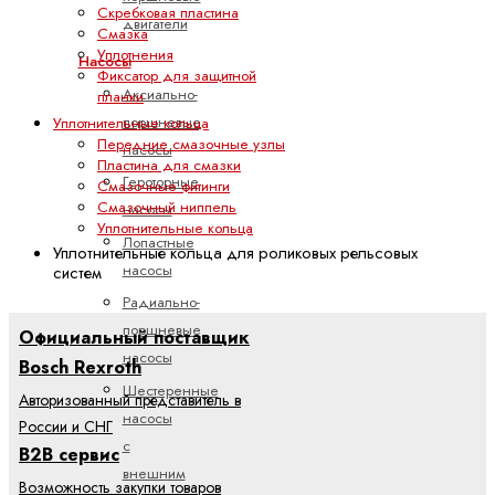
Скребковая пластина
двигатели
Смазка
Уплотнения
Насосы
Фиксатор для защитной
Аксиально-
планки
поршневые
Уплотнительные кольца
Передние смазочные узлы
насосы
Пластина для смазки
Героторные
Смазочные фитинги
Смазочный ниппель
насосы
Уплотнительные кольца
Лопастные
Уплотнительные кольца для роликовых рельсовых
насосы
систем
Радиально-
поршневые
Официальный поставщик
насосы
Bosch Rexroth
Шестеренные
Авторизованный представитель в
насосы
России и СНГ
с
B2B сервис
внешним
Возможность закупки товаров