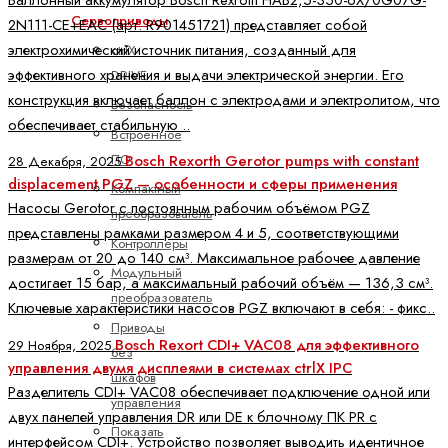
Сервоприводы
2N111-CE+EAC (арт. R901451721) представляет собой
электрохимический источник питания, созданный для
ctrlX
эффективного хранения и выдачи электрической энергии. Его
DRIVE
конструкция включает баллон с электродами и электролитом, что
Безопасность
обеспечивает стабильную ..
Встроенное
ПО
Bosch Rexorth Gerotor pumps with constant
28 Декабря, 2025
displacement PGZ — особенности и сферы применения
Компактный
Насосы Gerotor с постоянным рабочим объёмом PGZ
преобразователь
представлены рамками размером 4 и 5, соответствующими
Контроллеры
размерам от 20 до 140 см³. Максимальное рабочее давление
Модульный
достигает 15 бар, а максимальный рабочий объём — 136,3 см³.
преобразователь
Ключевые характеристики насосов PGZ включают в себя: - фикс..
Приводы
Bosch Rexort CDI+ VAC08 для эффективного
29 Ноября, 2025
без
управления двумя дисплеями в системах ctrlX IPC
шкафов
Разделитель CDI+ VAC08 обеспечивает подключение одной или
управления
двух панелей управления DR или DE к блочному ПК PR с
Показать
интерфейсом CDI+. Устройство позволяет выводить идентичное