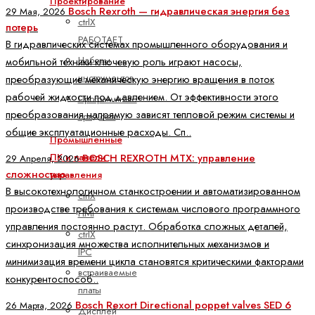
Проектирование
Bosch Rexroth — гидравлическая энергия без
29 Мая, 2026
ctrlX
потерь
РАБОТАЕТ
В гидравлических системах промышленного оборудования и
Наборы
мобильной техники ключевую роль играют насосы,
инструментов
преобразующие механическую энергию вращения в поток
рабочей жидкости под давлением. От эффективности этого
Программные
преобразования напрямую зависят тепловой режим системы и
средства
общие эксплуатационные расходы. Сп..
Промышленные
BOSCH REXROTH MTX: управление
ПК и панели
29 Апреля, 2026
сложностью
управления
В высокотехнологичном станкостроении и автоматизированном
ctrlX
производстве требования к системам числового программного
HMI
управления постоянно растут. Обработка сложных деталей,
ctrlX
синхронизация множества исполнительных механизмов и
IPC
минимизация времени цикла становятся критическими факторами
встраиваемые
конкурентоспособ..
платы
Bosch Rexort Directional poppet valves SED 6
26 Марта, 2026
Дисплей