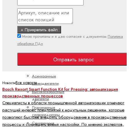
Полевая
линия
(IP67)
Поточный
+ Прикрепить файл
(IP20)
Мною прочитаны и я даю согласие с документом
Политика
обработки ПДн
Двигатели и
редукторы
Отправить запрос
ctrlX
DRIVE
Асинхронные
Все новости
Новости
серводвигатели
Bosch Rexort Smart Function Kit for Pressing: автоматизация
Высокоскоростные
производственных процессов
двигатели
Специалисты в области промышленной автоматизации отмечают
Планетарные
растущий интерес предприятий к модульным решениям, которые
серворедукторы
позволяют быстрее внедрять оборудование в производственные
Синхронные
процессы и сокращать время настройки. По мнению экспертов,