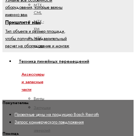
MTX -
оборудования, которые важны
CML
именно вам
MTX -
Пришлите нам
XM
Тип объекта и размер площади,
MTX
чтобы получить предварительный
micro
расчет на оборудование и монтаж
Техника линейных перемещений
Аксессуары
и запасные
части
Винты
Покупателям
Заглушки
Проектные цены на продукцию Bosch Rexroth
для
Запрос коммерческого предложения
монтажных
отверстий
Помощь