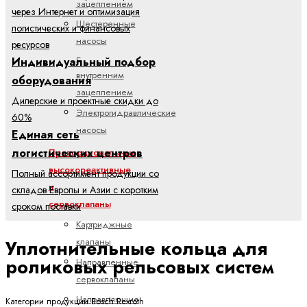
зацеплением
через Интернет и оптимизация
Шестеренные
логистических и финансовых
насосы
ресурсов
с
Индивидуальный подбор
внутренним
оборудования
зацеплением
Дилерские и проектные скидки до
Электрогидравлические
60%
насосы
Единая сеть
логистических центров
Пропорциональные,
высокореактивные
Полный ассортимент продукции со
и
складов Европы и Азии с коротким
сервоклапаны
сроком поставки
Картриджные
клапаны
Уплотнительные кольца для
роликовых рельсовых систем
Направленные
сервоклапаны
Направляющие
Категории продукции Bosch Rexroth