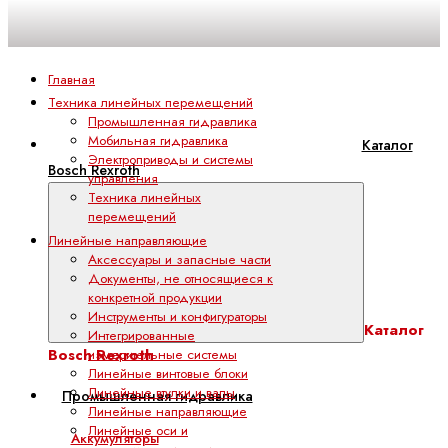
Главная
Техника линейных перемещений
Промышленная гидравлика
Мобильная гидравлика
Каталог
Электроприводы и системы
Bosch Rexroth
управления
Техника линейных
перемещений
Линейные направляющие
Аксессуары и запасные части
Документы, не относящиеся к
конкретной продукции
Инструменты и конфигураторы
Каталог
Интегрированные
Bosch Rexroth
измерительные системы
Линейные винтовые блоки
Линейные втулки и валы
Промышленная гидравлика
Линейные направляющие
Линейные оси и
Аккумуляторы