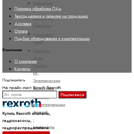
Зажимные
Политика обработки ПДн
и
Техподдержка и гарантия на продукцию
тормозные
Доставка
устройства
Оплата
Кольцевые
Подбор оборудования и комплектующих
гайки
Компания
Комплект
Smart
О компании
Function
Контакты
Kit -
Подпишитесь
Электрические
На прайс-лист Bosch Rexroth
аксессуары
Подписаться
Комплект
интеллектуальных
функций
Купить Rexroth клапаны,
-
гидронасосы,
компоненты
гидрораспределители