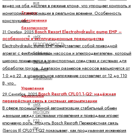
все
видео на оба дисплея в режиме клона, что упрощает контроль и
Техника
мониторинг информации в реальном времени. Особенность
обеспечения
конструкции ..
безопасности
Bosch Rexort Electrohydraulic pump EHP –
31 Октября, 2025
ctrlX
особенности и эксплуатационные преимущества
БЕЗОПАСНОСТЬ
Electrohydraulic pump EHP представляет собой приводной
агрегат с фиксированным насосом и электродвигателем, который
SafeLogic
широко применяется в транспортных средствах и системах для
SafeLogic
обработки грузов. Диапазон размеров насосов варьируется от
compact
1.0 до 22, а номинальное напряжение составляет от 12 до 110
SafeMotion
В, что..
Управление
Bosch Rexroth CFL01.1-Q2: надёжная
29 Сентября, 2025
движением
перекрёстная связь в системах автоматизации
ctrlX
В сфере промышленной автоматизации стабильный обмен
MOTION
данными между системами управления и приводами играет
FTS -
ключевую роль. Модуль Bosch Rexroth Перекрёстная связь
YM
(Sercos II) CFL01.1-Q2 показывает, как продуманная инженерия