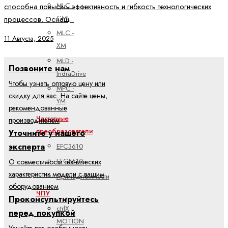
MLC -
способна повысить эффективность и гибкость технологических
CML
процессов. Оснащ..
MLC -
11 Августа, 2025
XM
MLD -
Позвоните нам
IndraDrive
Чтобы узнать оптовую цену или
MPC -
скидку для вас. На сайте цены,
YM
рекомендованные
Частотные
производителем
преобразователи
Уточните у нашего
эксперта
EFC3610
EFC5610
О совместимости технических
характеристик модели с вашим
Принадлежности
оборудованием
ЧПУ
Проконсультируйтесь
ctrlX
перед покупкой
MOTION
Узнайте все особенности