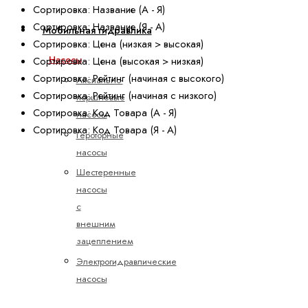
Сортировка: Название (А - Я)
Сортировка: Название (Я - А)
Мобильная гидравлика
Сортировка: Цена (низкая > высокая)
Насосы
Сортировка: Цена (высокая > низкая)
Сортировка: Рейтинг (начиная с высокого)
Аксиально-
Сортировка: Рейтинг (начиная с низкого)
поршневые
Сортировка: Код Товара (А - Я)
насосы
Сортировка: Код Товара (Я - А)
Героторные
насосы
Шестеренные
насосы
с
внешним
зацеплением
Электрогидравлические
насосы