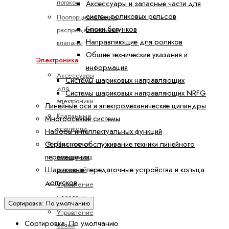
потоком
Аксессуары и запасные части для
систем роликовых рельсов
Пропорциональные
Блоки бегунков
распределительные
Направляющие для роликов
клапаны
Общие технические указания и
Электроника
информация
Аксессуары
Системы шариковых направляющих
для
Системы шариковых направляющих NRFG
электроники
Линейные оси и электромеханические цилиндры
Клапанные
Многоосевые системы
усилители
Наборы интеллектуальных функций
Сервисное обслуживание техники линейного
Подготовка
перемещения
командных
Шариковые передаточные устройства и кольца
значений
допусков
Управление
насосами
Сортировка: По умолчанию
Управление
Сортировка: По умолчанию
осями