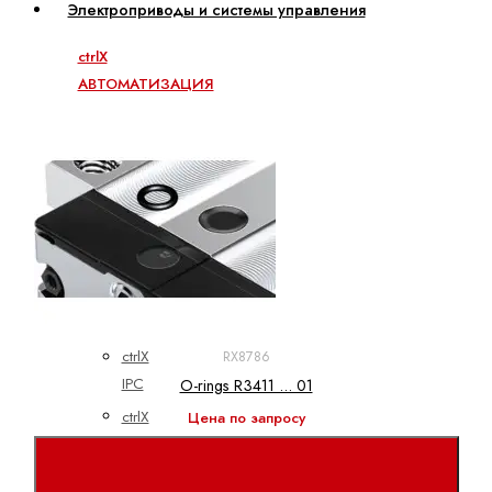
Электроприводы и системы управления
ctrlX
АВТОМАТИЗАЦИЯ
ctrlX
CORE
ctrlX
DRIVE
ctrlX
HMI
ctrlX
IOT
ctrlX
RX8786
IPC
O-rings R3411 ... 01
ctrlX
Цена по запросу
MOTION
ctrlX