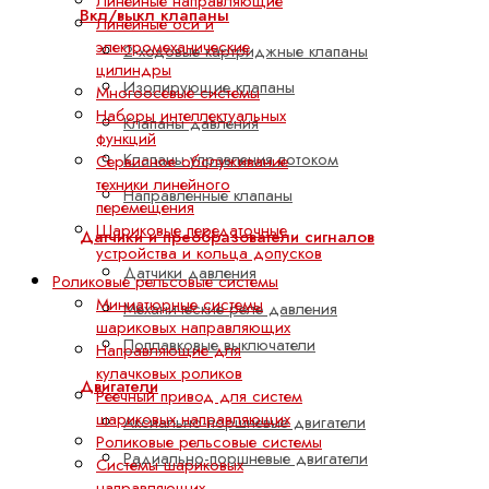
Линейные направляющие
Вкл/выкл клапаны
Линейные оси и
электромеханические
2-ходовые картриджные клапаны
цилиндры
Изолирующие клапаны
Многоосевые системы
Наборы интеллектуальных
Клапаны давления
функций
Клапаны управления потоком
Сервисное обслуживание
техники линейного
Направленные клапаны
перемещения
Шариковые передаточные
Датчики и преобразователи сигналов
устройства и кольца допусков
Датчики давления
Роликовые рельсовые системы
Миниатюрные системы
Механические реле давления
шариковых направляющих
Поплавковые выключатели
Направляющие для
кулачковых роликов
Двигатели
Реечный привод для систем
шариковых направляющих
Аксиально-поршневые двигатели
Роликовые рельсовые системы
Радиально-поршневые двигатели
Системы шариковых
направляющих