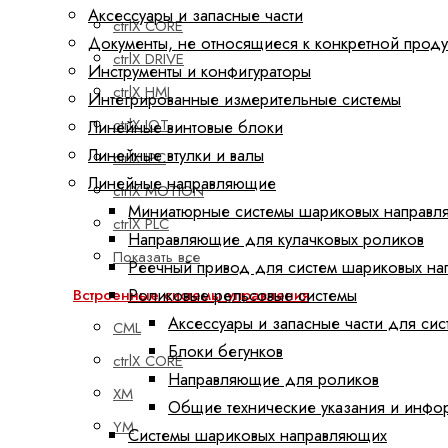
Аксессуары и запасные части
ctrlX CORE
Документы, не относящиеся к конкретной прод
ctrlX DRIVE
Инструменты и конфигураторы
ctrlX HMI
Интегрированные измерительные системы
ctrlX IOT
Линейные винтовые блоки
Линейные втулки и валы
ctrlX IPC
Линейные направляющие
ctrlX MOTION
Миниатюрные системы шариковых направл
ctrlX PLC
Направляющие для кулачковых роликов
Показать все
Реечный привод для систем шариковых н
Роликовые рельсовые системы
Встроенные системы управления
Аксессуары и запасные части для си
CML
Блоки бегунков
ctrlX CORE
Направляющие для роликов
XM
Общие технические указания и инфо
YM
Системы шариковых направляющих