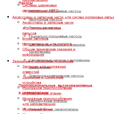
Насосы
Системы шариковых
направляющих NRFG
Аксиально-поршневые насосы
Аксессуары и запасные части для систем роликовых рель
Героторные насосы
Аксессуары и запасные части
для систем роликовых
Лопастные насосы
рельсов
Радиально-поршневые насосы
Блоки бегунков
Направляющие для роликов
Шестеренные насосы с внешним
Общие технические указания и
зацеплением
информация
Шестеренные насосы с внутренним
Зажимные и тормозные устройства
Заглушки для монтажных
зацеплением
отверстий
Электрогидравлические насосы
Зажимные и тормозные
устройства
Пропорциональные, высокореактивные
Монтажное приспособление
и сервоклапаны
для накладной планки
Монтажные приспособления
Картриджные клапаны
для направляющих
Монтажный блок
Направленные сервоклапаны