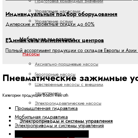
Подготовка командных значений
Управление насосами
Индивидуальный подбор оборудования
Управление осями
Дилерские и проектные скидки до 60%
Мобильная гидравлика
Единая сеть логистических центров
Полный ассортимент продукции со складов Европы и Азии 
Насосы
Аксиально-поршневые насосы
Героторные насосы
Пневматические зажимные ус
Шестеренные насосы с внешним
зацеплением
Категории продукции Bosch Rexroth
Электрогидравлические насосы
Промышленная гидравлика
Мобильная гидравлика
Электроприводы и системы управления
Электроприводы и системы управления
Техника линейных перемещений
ctrlX АВТОМАТИЗАЦИЯ