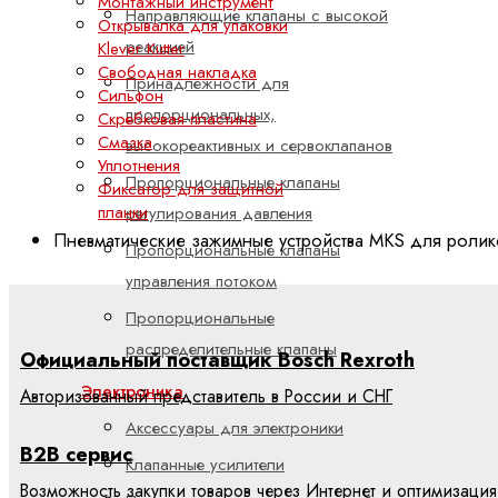
Монтажный инструмент
Направляющие клапаны с высокой
Открывалка для упаковки
реакцией
Klever Kutter
Свободная накладка
Принадлежности для
Сильфон
пропорциональных,
Скребковая пластина
Смазка
высокореактивных и сервоклапанов
Уплотнения
Пропорциональные клапаны
Фиксатор для защитной
планки
регулирования давления
Пневматические зажимные устройства MKS для ролик
Пропорциональные клапаны
управления потоком
Пропорциональные
распределительные клапаны
Официальный поставщик Bosch Rexroth
Электроника
Авторизованный представитель в России и СНГ
Аксессуары для электроники
B2B сервис
Клапанные усилители
Возможность закупки товаров через Интернет и оптимизация