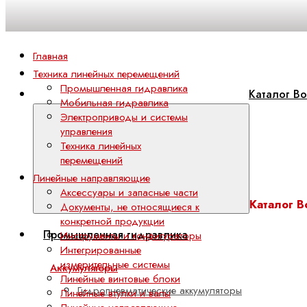
Главная
Техника линейных перемещений
Промышленная гидравлика
Каталог Bo
Мобильная гидравлика
Электроприводы и системы
управления
Техника линейных
перемещений
Линейные направляющие
Аксессуары и запасные части
Каталог B
Документы, не относящиеся к
конкретной продукции
Промышленная гидравлика
Инструменты и конфигураторы
Интегрированные
измерительные системы
Аккумуляторы
Линейные винтовые блоки
Гидропневматические аккумуляторы
Линейные втулки и валы