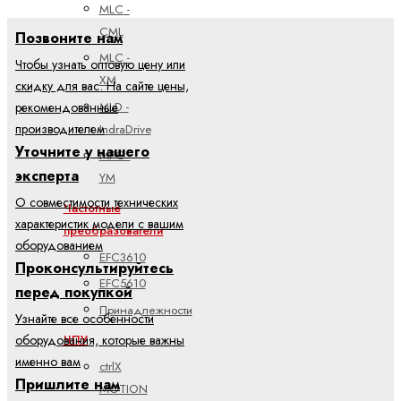
MLC -
CML
Позвоните нам
MLC -
Чтобы узнать оптовую цену или
XM
скидку для вас. На сайте цены,
MLD -
рекомендованные
IndraDrive
производителем
Уточните у нашего
MPC -
эксперта
YM
О совместимости технических
Частотные
характеристик модели с вашим
преобразователи
оборудованием
EFC3610
Проконсультируйтесь
EFC5610
перед покупкой
Принадлежности
Узнайте все особенности
ЧПУ
оборудования, которые важны
именно вам
ctrlX
Пришлите нам
MOTION