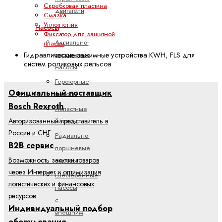
Скребковая пластина
двигатели
Смазка
Уплотнения
Насосы
Фиксатор для защитной
Аксиально-
планки
Гидравлические зажимные устройства KWH, FLS для
поршневые
систем роликовых рельсов
насосы
Героторные
Официальный поставщик
насосы
Bosch Rexroth
Лопастные
Авторизованный представитель в
насосы
России и СНГ
Радиально-
B2B сервис
поршневые
Возможность закупки товаров
насосы
через Интернет и оптимизация
Шестеренные
логистических и финансовых
насосы
ресурсов
с
Индивидуальный подбор
внешним
оборудования