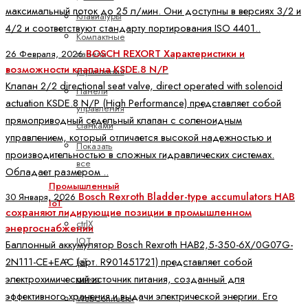
максимальный поток до 25 л/мин. Они доступны в версиях 3/2 и
Клавиатуры
4/2 и соответствуют стандарту портирования ISO 4401..
Компактные
BOSCH REXORT Характеристики и
панели
26 Февраля, 2026
возможности клапана KSDE.8 N/P
управления
Клапан 2/2 directional seat valve, direct operated with solenoid
Панели
actuation KSDE.8 N/P (High Performance) представляет собой
управления
прямоприводный седельный клапан с соленоидным
станками
управлением, который отличается высокой надежностью и
Показать
производительностью в сложных гидравлических системах.
все
Обладает размером ..
Промышленный
Bosch Rexroth Bladder-type accumulators HAB
30 Января, 2026
IoT
сохраняют лидирующие позиции в промышленном
ctrlX
энергоснабжении
IOT
Баллонный аккумулятор Bosch Rexroth HAB2,5-350-6X/0G07G-
IoT
2N111-CE+EAC (арт. R901451721) представляет собой
шлюз
электрохимический источник питания, созданный для
эффективного хранения и выдачи электрической энергии. Его
WebConnector