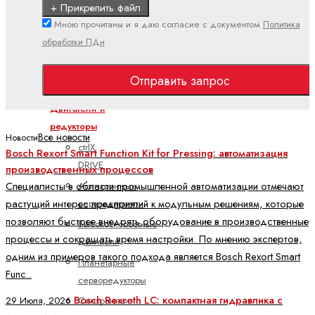
+ Прикрепить файл
Полевая
Мною прочитаны и я даю согласие с документом
Политика
линия
обработки ПДн
(IP67)
Поточный
Отправить запрос
(IP20)
Двигатели и
редукторы
Все новости
Новости
ctrlX
Bosch Rexort Smart Function Kit for Pressing: автоматизация
DRIVE
производственных процессов
Специалисты в области промышленной автоматизации отмечают
Асинхронные
растущий интерес предприятий к модульным решениям, которые
серводвигатели
позволяют быстрее внедрять оборудование в производственные
Высокоскоростные
процессы и сокращать время настройки. По мнению экспертов,
двигатели
одним из примеров такого подхода является Bosch Rexort Smart
Планетарные
Func..
серворедукторы
Bosch Rexroth LC: компактная гидравлика с
29 Июля, 2026
Синхронные