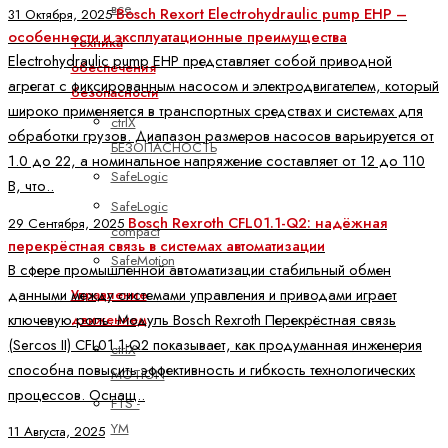
все
Bosch Rexort Electrohydraulic pump EHP –
31 Октября, 2025
особенности и эксплуатационные преимущества
Техника
Electrohydraulic pump EHP представляет собой приводной
обеспечения
агрегат с фиксированным насосом и электродвигателем, который
безопасности
широко применяется в транспортных средствах и системах для
ctrlX
обработки грузов. Диапазон размеров насосов варьируется от
БЕЗОПАСНОСТЬ
1.0 до 22, а номинальное напряжение составляет от 12 до 110
SafeLogic
В, что..
SafeLogic
Bosch Rexroth CFL01.1-Q2: надёжная
29 Сентября, 2025
compact
перекрёстная связь в системах автоматизации
SafeMotion
В сфере промышленной автоматизации стабильный обмен
данными между системами управления и приводами играет
Управление
ключевую роль. Модуль Bosch Rexroth Перекрёстная связь
движением
(Sercos II) CFL01.1-Q2 показывает, как продуманная инженерия
ctrlX
способна повысить эффективность и гибкость технологических
MOTION
процессов. Оснащ..
FTS -
YM
11 Августа, 2025