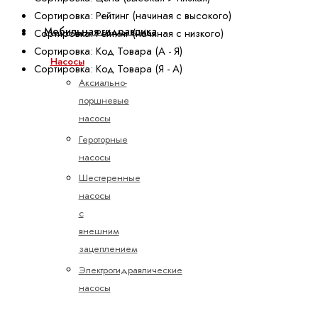
Сортировка: Рейтинг (начиная с высокого)
Мобильная гидравлика
Сортировка: Рейтинг (начиная с низкого)
Сортировка: Код Товара (А - Я)
Насосы
Сортировка: Код Товара (Я - А)
Аксиально-
поршневые
насосы
Героторные
насосы
Шестеренные
насосы
с
внешним
зацеплением
Электрогидравлические
насосы