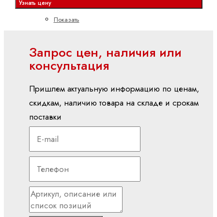
Узнать цену
PLC
Показать
все
Запрос цен, наличия или
Встроенные
системы
консультация
управления
CML
Пришлем актуальную информацию по ценам,
ctrlX
скидкам, наличию товара на складе и срокам
CORE
поставки
XM
YM
вх./вых (I/O)
S20
(IP20)
S67E
(IP65/IP67)