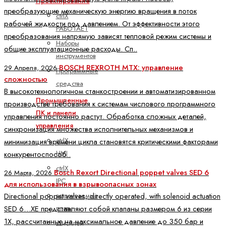
Проектирование
преобразующие механическую энергию вращения в поток
ctrlX
рабочей жидкости под давлением. От эффективности этого
РАБОТАЕТ
преобразования напрямую зависят тепловой режим системы и
Наборы
общие эксплуатационные расходы. Сп..
инструментов
BOSCH REXROTH MTX: управление
29 Апреля, 2026
Программные
сложностью
средства
В высокотехнологичном станкостроении и автоматизированном
Промышленные
производстве требования к системам числового программного
ПК и панели
управления постоянно растут. Обработка сложных деталей,
управления
синхронизация множества исполнительных механизмов и
ctrlX
минимизация времени цикла становятся критическими факторами
HMI
конкурентоспособ..
ctrlX
Bosch Rexort Directional poppet valves SED 6
26 Марта, 2026
IPC
для использования в взрывоопасных зонах
встраиваемые
Directional poppet valves, directly operated, with solenoid actuation
платы
SED 6…XE представляют собой клапаны размером 6 из серии
1X, рассчитанные на максимальное давление до 350 бар и
Дисплей