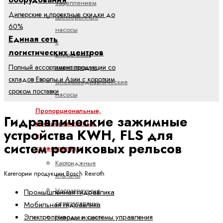
зацеплением
Дилерские и проектные скидки до
Шестеренные
60%
насосы
Единая сеть
с
логистических центров
внутренним
Полный ассортимент продукции со
зацеплением
складов Европы и Азии с коротким
Электрогидравлические
сроком поставки
насосы
Пропорциональные,
Гидравлические зажимные
высокореактивные
устройства KWH, FLS для
и
систем роликовых рельсов
сервоклапаны
Картриджные
Категории продукции Bosch Rexroth
клапаны
Направленные
Промышленная гидравлика
сервоклапаны
Мобильная гидравлика
Электроприводы и системы управления
Направляющие