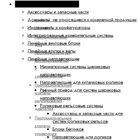
Техника линейных перемещений
клапаны
Аксессуары и запасные части
с
Документы, не относящиеся к конкретной продукции
высокой
Инструменты и конфигураторы
реакцией
Интегрированные измерительные системы
Принадлежности
Линейные винтовые блоки
для
Линейные втулки и валы
пропорциональных,
Линейные направляющие
высокореактивных
Миниатюрные системы шариковых
и
направляющих
сервоклапанов
Направляющие для кулачковых роликов
Пропорциональные
Реечный привод для систем шариковых
клапаны
направляющих
регулирования
Роликовые рельсовые системы
давления
Аксессуары и запасные части для
Пропорциональные
систем роликовых рельсов
клапаны
Блоки бегунков
управления
Направляющие для роликов