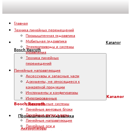
Главная
Техника линейных перемещений
Промышленная гидравлика
Мобильная гидравлика
Каталог
Электроприводы и системы
Bosch Rexroth
управления
Техника линейных
перемещений
Линейные направляющие
Аксессуары и запасные части
Документы, не относящиеся к
конкретной продукции
Инструменты и конфигураторы
Каталог
Интегрированные
Bosch Rexroth
измерительные системы
Линейные винтовые блоки
Линейные втулки и валы
Промышленная гидравлика
Линейные направляющие
Линейные оси и
Аккумуляторы