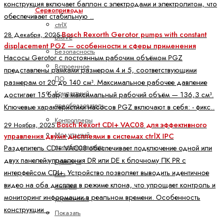
конструкция включает баллон с электродами и электролитом, что
Сервоприводы
обеспечивает стабильную ..
ctrlX
Bosch Rexorth Gerotor pumps with constant
28 Декабря, 2025
DRIVE
displacement PGZ — особенности и сферы применения
Безопасность
Насосы Gerotor с постоянным рабочим объёмом PGZ
Встроенное
представлены рамками размером 4 и 5, соответствующими
ПО
размерам от 20 до 140 см³. Максимальное рабочее давление
Компактный
достигает 15 бар, а максимальный рабочий объём — 136,3 см³.
преобразователь
Ключевые характеристики насосов PGZ включают в себя: - фикс..
Контроллеры
Bosch Rexort CDI+ VAC08 для эффективного
29 Ноября, 2025
Модульный
управления двумя дисплеями в системах ctrlX IPC
преобразователь
Разделитель CDI+ VAC08 обеспечивает подключение одной или
двух панелей управления DR или DE к блочному ПК PR с
Приводы
интерфейсом CDI+. Устройство позволяет выводить идентичное
без
видео на оба дисплея в режиме клона, что упрощает контроль и
шкафов
мониторинг информации в реальном времени. Особенность
управления
конструкции ..
Показать