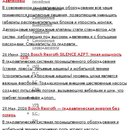
давлением
линейные
В современном гидравлическом оборудовании всё чаще
электродвигатели
применяются компактные решения, позволяющие уменьшить
Синхронные
габариты распределительных блоков и упростить монтаж.
моментные
Двухходовые картриджные клапаны стали стандартом для
двигатели
систем, работающих под высоким давлением и с большими
Синхронные
расходами. Специалисты по гидравли..
серводвигатели
Bosch Rexroth SILENCE AZPT: тихая мощность
26 Июня, 2026
ПЛК
В гидравлических системах промышленного оборудования
ctrlX
(станки, прессы, литьевые машины) и мобильной техники
PLC
(строительные и дорожные машины) уровень шума является
ILC -
важным фактором. Традиционные внешние шестеренные насосы
CML
создают пульсацию потока, вызывающую вибрации и шум, что
требует применения допол..
ILC -
VPB
Bosch Rexroth — гидравлическая энергия без
29 Мая, 2026
ILC -
потерь
XM
В гидравлических системах промышленного оборудования и
мобильной техники ключевую роль играют насосы,