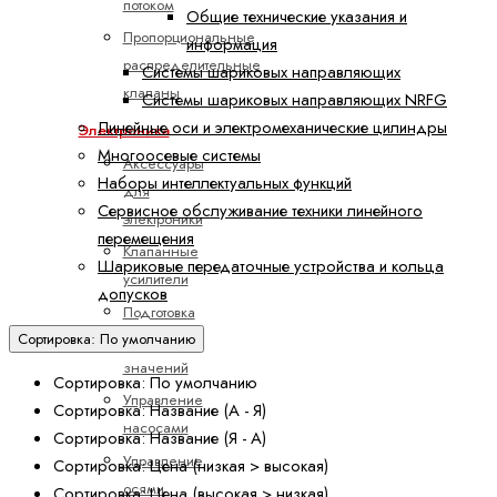
потоком
Общие технические указания и
Пропорциональные
информация
распределительные
Системы шариковых направляющих
клапаны
Системы шариковых направляющих NRFG
Линейные оси и электромеханические цилиндры
Электроника
Многоосевые системы
Аксессуары
Наборы интеллектуальных функций
для
Сервисное обслуживание техники линейного
электроники
перемещения
Клапанные
Шариковые передаточные устройства и кольца
усилители
допусков
Подготовка
командных
Сортировка: По умолчанию
значений
Сортировка: По умолчанию
Управление
Сортировка: Название (А - Я)
насосами
Сортировка: Название (Я - А)
Управление
Сортировка: Цена (низкая > высокая)
осями
Сортировка: Цена (высокая > низкая)