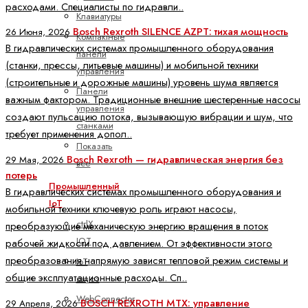
расходами. Специалисты по гидравли..
Клавиатуры
Bosch Rexroth SILENCE AZPT: тихая мощность
26 Июня, 2026
Компактные
В гидравлических системах промышленного оборудования
панели
(станки, прессы, литьевые машины) и мобильной техники
управления
(строительные и дорожные машины) уровень шума является
Панели
важным фактором. Традиционные внешние шестеренные насосы
управления
создают пульсацию потока, вызывающую вибрации и шум, что
станками
требует применения допол..
Показать
Bosch Rexroth — гидравлическая энергия без
29 Мая, 2026
все
потерь
Промышленный
В гидравлических системах промышленного оборудования и
IoT
мобильной техники ключевую роль играют насосы,
ctrlX
преобразующие механическую энергию вращения в поток
IOT
рабочей жидкости под давлением. От эффективности этого
преобразования напрямую зависят тепловой режим системы и
IoT
общие эксплуатационные расходы. Сп..
шлюз
WebConnector
BOSCH REXROTH MTX: управление
29 Апреля, 2026