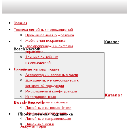
Главная
Техника линейных перемещений
Промышленная гидравлика
Мобильная гидравлика
Каталог
Электроприводы и системы
Bosch Rexroth
управления
Техника линейных
перемещений
Линейные направляющие
Аксессуары и запасные части
Документы, не относящиеся к
конкретной продукции
Инструменты и конфигураторы
Каталог
Интегрированные
Bosch Rexroth
измерительные системы
Линейные винтовые блоки
Линейные втулки и валы
Промышленная гидравлика
Линейные направляющие
Линейные оси и
Аккумуляторы