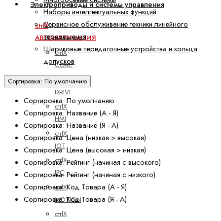
Электроприводы и системы управления
Наборы интеллектуальных функций
Сервисное обслуживание техники линейного
ctrlX
перемещения
АВТОМАТИЗАЦИЯ
Шариковые передаточные устройства и кольца
ctrlX
допусков
CORE
ctrlX
Сортировка: По умолчанию
DRIVE
Сортировка: По умолчанию
ctrlX
Сортировка: Название (А - Я)
HMI
Сортировка: Название (Я - А)
ctrlX
Сортировка: Цена (низкая > высокая)
IOT
Сортировка: Цена (высокая > низкая)
ctrlX
Сортировка: Рейтинг (начиная с высокого)
IPC
Сортировка: Рейтинг (начиная с низкого)
Сортировка: Код Товара (А - Я)
ctrlX
Сортировка: Код Товара (Я - А)
MOTION
ctrlX