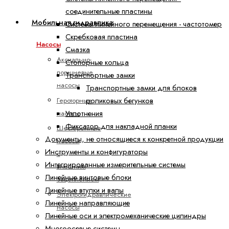
соединительные пластины
Мобильная гидравлика
Системы линейного перемещения - частотомер
Скребковая пластина
Насосы
Смазка
Аксиально-
Стопорные кольца
поршневые
Транспортные замки
насосы
Транспортные замки для блоков
Героторные
роликовых бегунков
насосы
Уплотнения
Фиксатор для накладной планки
Шестеренные
Документы, не относящиеся к конкретной продукции
насосы
Инструменты и конфигураторы
с
Интегрированные измерительные системы
внешним
Линейные винтовые блоки
зацеплением
Линейные втулки и валы
Электрогидравлические
Линейные направляющие
насосы
Линейные оси и электромеханические цилиндры
Многоосевые системы