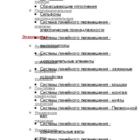
потоком
Сбрасывающие уплотнения
Пропорциональные
Сильфоны
распределительные
Система линейного перемещения -
клапаны
электрические принадлежности
Электроника
Системы линейного перемещения -
амортизаторы
Аксессуары
Системы линейного перемещения -
для
дополнительные элементы
электроники
Системы линейного перемещения - зажимные
Клапанные
устройства
усилители
Системы линейного перемещения - крышки
Подготовка
Системы линейного перемещения - монтаж
командных
Системы линейного перемещения - муфты
значений
Системы линейного перемещения - Переходной
Управление
вал
насосами
Системы линейного перемещения -
Управление
соединительные валы
осями
Системы линейного перемещения -