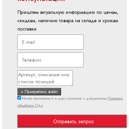
линейные
электродвигатели
Пришлем актуальную информацию по ценам,
Синхронные
скидкам, наличию товара на складе и срокам
моментные
поставки
двигатели
Синхронные
серводвигатели
ПЛК
ctrlX
PLC
ILC -
CML
+ Прикрепить файл
ILC -
Мною прочитаны и я даю согласие с документом
Политика
VPB
обработки ПДн
ILC -
XM
Отправить запрос