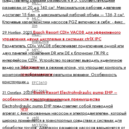
представлены рамками размером 4 и 5, соответствующими
MLC -
размерам от 20 до 140 см³. Максимальное рабочее давление
CML
достигает 15 бар, а максимальный рабочий объём — 136,3 см³.
MLC -
Ключевые характеристики насосов PGZ включают в себя: - фикс..
XM
Bosch Rexort CDI+ VAC08 для эффективного
29 Ноября, 2025
MLD -
управления двумя дисплеями в системах ctrlX IPC
IndraDrive
Разделитель CDI+ VAC08 обеспечивает подключение одной или
MPC -
двух панелей управления DR или DE к блочному ПК PR с
YM
интерфейсом CDI+. Устройство позволяет выводить идентичное
Частотные
видео на оба дисплея в режиме клона, что упрощает контроль и
преобразователи
мониторинг информации в реальном времени. Особенность
конструкции ..
EFC3610
EFC5610
Bosch Rexort Electrohydraulic pump EHP –
31 Октября, 2025
особенности и эксплуатационные преимущества
Принадлежности
Electrohydraulic pump EHP представляет собой приводной
ЧПУ
агрегат с фиксированным насосом и электродвигателем, который
ctrlX
широко применяется в транспортных средствах и системах для
MOTION
обработки грузов. Диапазон размеров насосов варьируется от