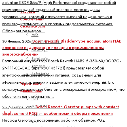
actuation KSDE.8 N/P (High Performance) представляет собой
все
прямоприводный седельный клапан с соленоидным
Техника
управлением, который отличается высокой надежностью и
обеспечения
производительностью в сложных гидравлических системах.
безопасности
Обладает размером ..
ctrlX
Bosch Rexroth Bladder-type accumulators HAB
30 Января, 2026
БЕЗОПАСНОСТЬ
сохраняют лидирующие позиции в промышленном
SafeLogic
энергоснабжении
SafeLogic
Баллонный аккумулятор Bosch Rexroth HAB2,5-350-6X/0G07G-
compact
2N111-CE+EAC (арт. R901451721) представляет собой
SafeMotion
электрохимический источник питания, созданный для
эффективного хранения и выдачи электрической энергии. Его
Управление
конструкция включает баллон с электродами и электролитом, что
движением
обеспечивает стабильную ..
ctrlX
MOTION
Bosch Rexorth Gerotor pumps with constant
28 Декабря, 2025
displacement PGZ — особенности и сферы применения
FTS -
Насосы Gerotor с постоянным рабочим объёмом PGZ
YM