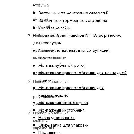
клапаны
Винты
с
Заглушки для монтажных отверстий
высокой
Зажимные и тормозные устройства
реакцией
Кольцевые гайки
Комплект Smart Function Kit - Электрические
Принадлежности
аксессуары
для
Комплект интеллектуальных функций -
пропорциональных,
компоненты
высокореактивных
Монтаж зубчатой рейки
и
Монтажное приспособление для накладной
сервоклапанов
планки
Пропорциональные
Монтажные приспособления для
клапаны
направляющих
регулирования
Монтажный блок бегунка
давления
Монтажный инструмент
Пропорциональные
Накладная планка
клапаны
Открывалка для упаковки
управления
Подшипник