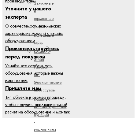
производителем
Зажимные
Уточните у нашего
и
эксперта
тормозные
О совместимости технических
устройства
характеристик модели с вашим
Кольцевые
оборудованием
гайки
Проконсультируйтесь
Комплект
перед покупкой
Smart
Узнайте все особенности
Function
оборудования, которые важны
Kit -
именно вам
Электрические
Пришлите нам
аксессуары
Тип объекта и размер площади,
Комплект
чтобы получить предварительный
интеллектуальных
расчет на оборудование и монтаж
функций
-
компоненты