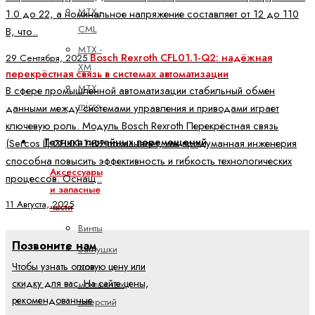
MTX -
1.0 до 22, а номинальное напряжение составляет от 12 до 110
CML
В, что..
MTX -
Bosch Rexroth CFL01.1-Q2: надёжная
29 Сентября, 2025
XM
перекрёстная связь в системах автоматизации
MTX
В сфере промышленной автоматизации стабильный обмен
micro
данными между системами управления и приводами играет
ключевую роль. Модуль Bosch Rexroth Перекрёстная связь
Техника линейных перемещений
(Sercos II) CFL01.1-Q2 показывает, как продуманная инженерия
способна повысить эффективность и гибкость технологических
Аксессуары
процессов. Оснащ..
и запасные
11 Августа, 2025
части
Винты
Позвоните нам
Заглушки
для
Чтобы узнать оптовую цену или
скидку для вас. На сайте цены,
монтажных
рекомендованные
отверстий