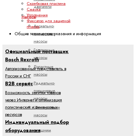
Скребковая пластина
двигатели
Смазка
Уплотнения
Насосы
Фиксатор для защитной
Аксиально-
планки
Общие технические указания и информация
поршневые
насосы
Героторные
Официальный поставщик
насосы
Bosch Rexroth
Лопастные
Авторизованный представитель в
насосы
России и СНГ
B2B сервис
Радиально-
поршневые
Возможность закупки товаров
насосы
через Интернет и оптимизация
логистических и финансовых
Шестеренные
ресурсов
насосы
Индивидуальный подбор
с
оборудования
внешним