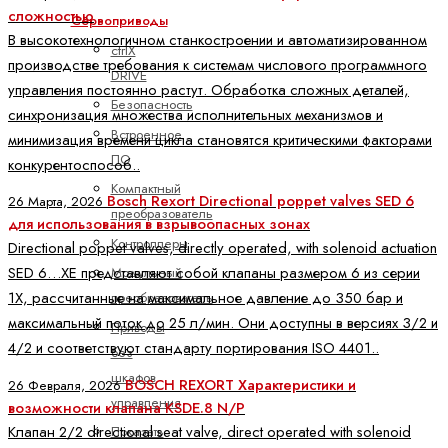
сложностью
Сервоприводы
В высокотехнологичном станкостроении и автоматизированном
ctrlX
производстве требования к системам числового программного
DRIVE
управления постоянно растут. Обработка сложных деталей,
Безопасность
синхронизация множества исполнительных механизмов и
Встроенное
минимизация времени цикла становятся критическими факторами
ПО
конкурентоспособ..
Компактный
Bosch Rexort Directional poppet valves SED 6
26 Марта, 2026
преобразователь
для использования в взрывоопасных зонах
Контроллеры
Directional poppet valves, directly operated, with solenoid actuation
SED 6…XE представляют собой клапаны размером 6 из серии
Модульный
1X, рассчитанные на максимальное давление до 350 бар и
преобразователь
максимальный поток до 25 л/мин. Они доступны в версиях 3/2 и
Приводы
4/2 и соответствуют стандарту портирования ISO 4401..
без
шкафов
BOSCH REXORT Характеристики и
26 Февраля, 2026
управления
возможности клапана KSDE.8 N/P
Клапан 2/2 directional seat valve, direct operated with solenoid
Показать