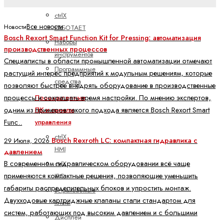
Проектирование
ctrlX
Все новости
Новости
РАБОТАЕТ
Bosch Rexort Smart Function Kit for Pressing: автоматизация
Наборы
производственных процессов
инструментов
Специалисты в области промышленной автоматизации отмечают
Программные
растущий интерес предприятий к модульным решениям, которые
средства
позволяют быстрее внедрять оборудование в производственные
процессы и сокращать время настройки. По мнению экспертов,
Промышленные
одним из примеров такого подхода является Bosch Rexort Smart
ПК и панели
Func..
управления
ctrlX
Bosch Rexroth LC: компактная гидравлика с
29 Июля, 2026
HMI
давлением
В современном гидравлическом оборудовании всё чаще
ctrlX
применяются компактные решения, позволяющие уменьшить
IPC
габариты распределительных блоков и упростить монтаж.
встраиваемые
Двухходовые картриджные клапаны стали стандартом для
платы
систем, работающих под высоким давлением и с большими
Дисплей