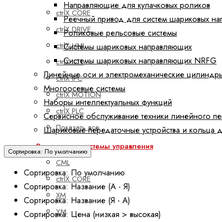
Направляющие для кулачковых роликов
ctrlX CORE
Реечный привод для систем шариковых н
ctrlX DRIVE
Роликовые рельсовые системы
ctrlX HMI
Системы шариковых направляющих
Системы шариковых направляющих NRFG
ctrlX IOT
Линейные оси и электромеханические цилиндр
ctrlX IPC
Многоосевые системы
ctrlX MOTION
Наборы интеллектуальных функций
ctrlX PLC
Сервисное обслуживание техники линейного п
Показать все
Шариковые передаточные устройства и кольца 
Встроенные системы управления
Сортировка: По умолчанию
CML
Сортировка: По умолчанию
ctrlX CORE
Сортировка: Название (А - Я)
XM
Сортировка: Название (Я - А)
YM
Сортировка: Цена (низкая > высокая)