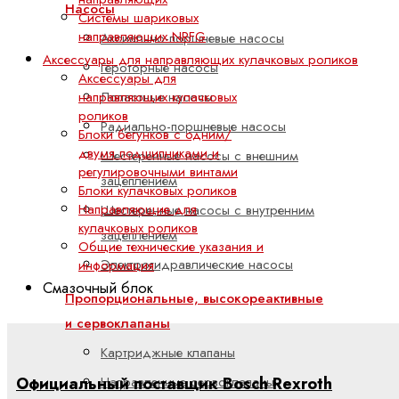
Насосы
Системы шариковых
направляющих NRFG
Аксиально-поршневые насосы
Аксессуары для направляющих кулачковых роликов
Героторные насосы
Аксессуары для
направляющих кулачковых
Лопастные насосы
роликов
Радиально-поршневые насосы
Блоки бегунков с одним/
двумя подшипниками и
Шестеренные насосы с внешним
регулировочными винтами
зацеплением
Блоки кулачковых роликов
Направляющие для
Шестеренные насосы с внутренним
кулачковых роликов
зацеплением
Общие технические указания и
Электрогидравлические насосы
информация
Смазочный блок
Пропорциональные, высокореактивные
и сервоклапаны
Картриджные клапаны
Официальный поставщик Bosch Rexroth
Направленные сервоклапаны