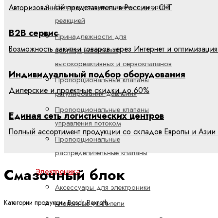
Направляющие клапаны с высокой
Авторизованный представитель в России и СНГ
реакцией
B2B сервис
Принадлежности для
Возможность закупки товаров через Интернет и оптимизация
пропорциональных,
высокореактивных и сервоклапанов
Индивидуальный подбор оборудования
Пропорциональные клапаны
Дилерские и проектные скидки до 60%
регулирования давления
Пропорциональные клапаны
Единая сеть логистических центров
управления потоком
Полный ассортимент продукции со складов Европы и Азии 
Пропорциональные
распределительные клапаны
Смазочный блок
Электроника
Аксессуары для электроники
Категории продукции Bosch Rexroth
Клапанные усилители