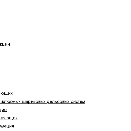
укции
яющих
ниатюрных шариковых рельсовых систем
щие
вляющих
рмация