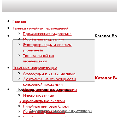
Главная
Техника линейных перемещений
Промышленная гидравлика
Каталог Bo
Мобильная гидравлика
Электроприводы и системы
управления
Техника линейных
перемещений
Линейные направляющие
Аксессуары и запасные части
Каталог B
Документы, не относящиеся к
конкретной продукции
Промышленная гидравлика
Инструменты и конфигураторы
Интегрированные
измерительные системы
Аккумуляторы
Линейные винтовые блоки
Гидропневматические аккумуляторы
Линейные втулки и валы