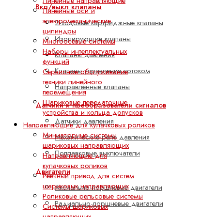
Линейные направляющие
Вкл/выкл клапаны
Линейные оси и
электромеханические
2-ходовые картриджные клапаны
цилиндры
Изолирующие клапаны
Многоосевые системы
Наборы интеллектуальных
Клапаны давления
функций
Клапаны управления потоком
Сервисное обслуживание
техники линейного
Направленные клапаны
перемещения
Шариковые передаточные
Датчики и преобразователи сигналов
устройства и кольца допусков
Датчики давления
Направляющие для кулачковых роликов
Миниатюрные системы
Механические реле давления
шариковых направляющих
Поплавковые выключатели
Направляющие для
кулачковых роликов
Двигатели
Реечный привод для систем
шариковых направляющих
Аксиально-поршневые двигатели
Роликовые рельсовые системы
Радиально-поршневые двигатели
Системы шариковых
направляющих