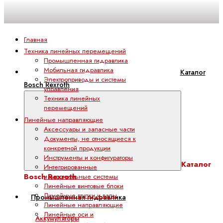
Главная
Техника линейных перемещений
Промышленная гидравлика
Мобильная гидравлика
Каталог
Электроприводы и системы
Bosch Rexroth
управления
Техника линейных
перемещений
Линейные направляющие
Аксессуары и запасные части
Документы, не относящиеся к
конкретной продукции
Инструменты и конфигураторы
Каталог
Интегрированные
Bosch Rexroth
измерительные системы
Линейные винтовые блоки
Линейные втулки и валы
Промышленная гидравлика
Линейные направляющие
Линейные оси и
Аккумуляторы