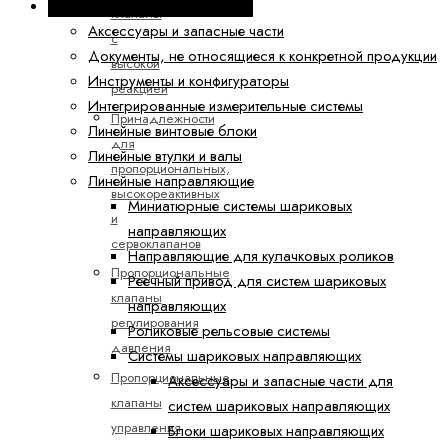
Техника линейных перемещений
клапаны
Аксессуары и запасные части
с
Документы, не относящиеся к конкретной продукции
высокой
Инструменты и конфигураторы
реакцией
Интегрированные измерительные системы
Принадлежности
Линейные винтовые блоки
для
Линейные втулки и валы
пропорциональных,
Линейные направляющие
высокореактивных
Миниатюрные системы шариковых
и
направляющих
сервоклапанов
Направляющие для кулачковых роликов
Пропорциональные
Реечный привод для систем шариковых
клапаны
направляющих
регулирования
Роликовые рельсовые системы
давления
Системы шариковых направляющих
Пропорциональные
Аксессуары и запасные части для
клапаны
систем шариковых направляющих
управления
Блоки шариковых направляющих