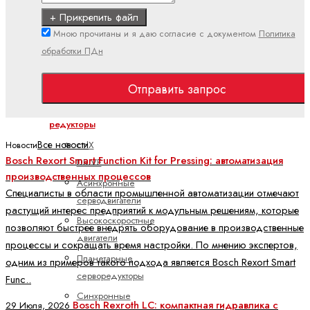
Полевая
+ Прикрепить файл
линия
Мною прочитаны и я даю согласие с документом
Политика
(IP67)
обработки ПДн
Поточный
(IP20)
Отправить запрос
Двигатели и
редукторы
Все новости
ctrlX
Новости
Bosch Rexort Smart Function Kit for Pressing: автоматизация
DRIVE
производственных процессов
Асинхронные
Специалисты в области промышленной автоматизации отмечают
серводвигатели
растущий интерес предприятий к модульным решениям, которые
Высокоскоростные
позволяют быстрее внедрять оборудование в производственные
двигатели
процессы и сокращать время настройки. По мнению экспертов,
Планетарные
одним из примеров такого подхода является Bosch Rexort Smart
серворедукторы
Func..
Синхронные
Bosch Rexroth LC: компактная гидравлика с
29 Июля, 2026