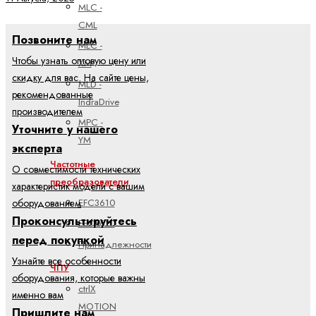
MLC -
CML
Позвоните нам
MLC -
Чтобы узнать оптовую цену или
XM
скидку для вас. На сайте цены,
MLD -
рекомендованные
IndraDrive
производителем
MPC -
Уточните у нашего
YM
эксперта
Частотные
О совместимости технических
преобразователи
характеристик модели с вашим
EFC3610
оборудованием
Проконсультируйтесь
EFC5610
перед покупкой
Принадлежности
Узнайте все особенности
ЧПУ
оборудования, которые важны
ctrlX
именно вам
MOTION
Пришлите нам