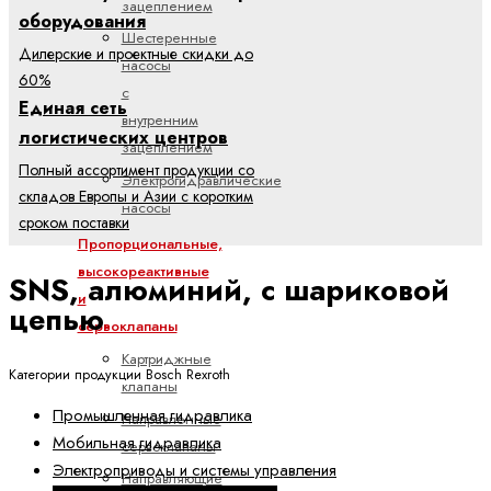
зацеплением
оборудования
Шестеренные
Дилерские и проектные скидки до
насосы
60%
с
Единая сеть
внутренним
логистических центров
зацеплением
Полный ассортимент продукции со
Электрогидравлические
складов Европы и Азии с коротким
насосы
сроком поставки
Пропорциональные,
высокореактивные
SNS, алюминий, с шариковой
и
цепью
сервоклапаны
Картриджные
Категории продукции Bosch Rexroth
клапаны
Промышленная гидравлика
Направленные
Мобильная гидравлика
сервоклапаны
Электроприводы и системы управления
Направляющие