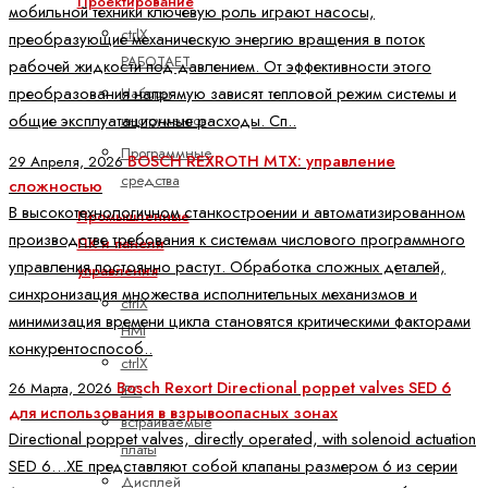
Проектирование
мобильной техники ключевую роль играют насосы,
ctrlX
преобразующие механическую энергию вращения в поток
РАБОТАЕТ
рабочей жидкости под давлением. От эффективности этого
преобразования напрямую зависят тепловой режим системы и
Наборы
общие эксплуатационные расходы. Сп..
инструментов
Программные
BOSCH REXROTH MTX: управление
29 Апреля, 2026
средства
сложностью
В высокотехнологичном станкостроении и автоматизированном
Промышленные
производстве требования к системам числового программного
ПК и панели
управления постоянно растут. Обработка сложных деталей,
управления
синхронизация множества исполнительных механизмов и
ctrlX
минимизация времени цикла становятся критическими факторами
HMI
конкурентоспособ..
ctrlX
Bosch Rexort Directional poppet valves SED 6
26 Марта, 2026
IPC
для использования в взрывоопасных зонах
встраиваемые
Directional poppet valves, directly operated, with solenoid actuation
платы
SED 6…XE представляют собой клапаны размером 6 из серии
Дисплей