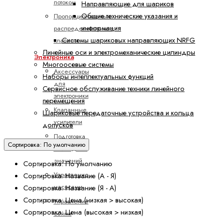
потоком
Направляющие для шариков
Общие технические указания и
Пропорциональные
информация
распределительные
Системы шариковых направляющих NRFG
клапаны
Линейные оси и электромеханические цилиндры
Электроника
Многоосевые системы
Аксессуары
Наборы интеллектуальных функций
для
Сервисное обслуживание техники линейного
электроники
перемещения
Клапанные
Шариковые передаточные устройства и кольца
усилители
допусков
Подготовка
Сортировка: По умолчанию
командных
значений
Сортировка: По умолчанию
Управление
Сортировка: Название (А - Я)
насосами
Сортировка: Название (Я - А)
Сортировка: Цена (низкая > высокая)
Управление
Сортировка: Цена (высокая > низкая)
осями