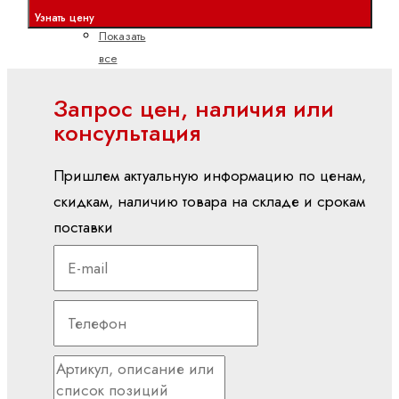
PLC
Узнать цену
Показать
все
Встроенные
Запрос цен, наличия или
системы
консультация
управления
CML
Пришлем актуальную информацию по ценам,
ctrlX
скидкам, наличию товара на складе и срокам
CORE
поставки
XM
YM
вх./вых (I/O)
S20
(IP20)
S67E
(IP65/IP67)