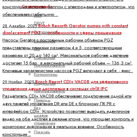
Сервоприводы
конструкция включает баллон с электродами и электролитом, что
обеспечивает стабильную ..
ctrlX
DRIVE
Bosch Rexorth Gerotor pumps with constant
28 Декабря, 2025
Безопасность
displacement PGZ — особенности и сферы применения
Насосы Gerotor с постоянным рабочим объёмом PGZ
Встроенное
представлены рамками размером 4 и 5, соответствующими
ПО
размерам от 20 до 140 см³. Максимальное рабочее давление
Компактный
достигает 15 бар, а максимальный рабочий объём — 136,3 см³.
преобразователь
Ключевые характеристики насосов PGZ включают в себя: - фикс..
Контроллеры
Bosch Rexort CDI+ VAC08 для эффективного
29 Ноября, 2025
Модульный
управления двумя дисплеями в системах ctrlX IPC
преобразователь
Разделитель CDI+ VAC08 обеспечивает подключение одной или
Приводы
двух панелей управления DR или DE к блочному ПК PR с
без
интерфейсом CDI+. Устройство позволяет выводить идентичное
шкафов
видео на оба дисплея в режиме клона, что упрощает контроль и
управления
мониторинг информации в реальном времени. Особенность
Показать
конструкции ..