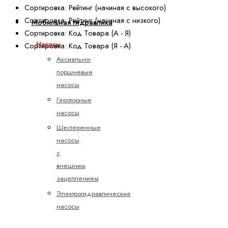
Сортировка: Рейтинг (начиная с высокого)
Сортировка: Рейтинг (начиная с низкого)
Мобильная гидравлика
Сортировка: Код Товара (А - Я)
Насосы
Сортировка: Код Товара (Я - А)
Аксиально-
поршневые
насосы
Героторные
насосы
Шестеренные
насосы
с
внешним
зацеплением
Электрогидравлические
насосы