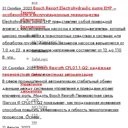
все
Bosch Rexort Electrohydraulic pump EHP –
31 Октября, 2025
Техника
особенности и эксплуатационные преимущества
обеспечения
Electrohydraulic pump EHP представляет собой приводной
безопасности
агрегат с фиксированным насосом и электродвигателем, который
ctrlX
широко применяется в транспортных средствах и системах для
БЕЗОПАСНОСТЬ
обработки грузов. Диапазон размеров насосов варьируется от
1.0 до 22, а номинальное напряжение составляет от 12 до 110
SafeLogic
В, что..
SafeLogic
compact
Bosch Rexroth CFL01.1-Q2: надёжная
29 Сентября, 2025
перекрёстная связь в системах автоматизации
SafeMotion
В сфере промышленной автоматизации стабильный обмен
Управление
данными между системами управления и приводами играет
движением
ключевую роль. Модуль Bosch Rexroth Перекрёстная связь
ctrlX
(Sercos II) CFL01.1-Q2 показывает, как продуманная инженерия
MOTION
способна повысить эффективность и гибкость технологических
FTS -
процессов. Оснащ..
YM
11 Августа, 2025