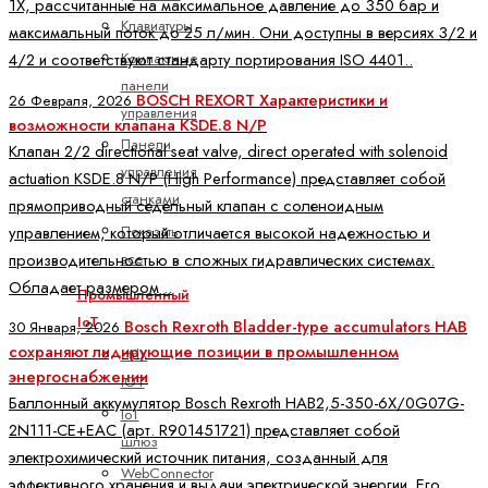
1X, рассчитанные на максимальное давление до 350 бар и
Клавиатуры
максимальный поток до 25 л/мин. Они доступны в версиях 3/2 и
Компактные
4/2 и соответствуют стандарту портирования ISO 4401..
панели
BOSCH REXORT Характеристики и
26 Февраля, 2026
управления
возможности клапана KSDE.8 N/P
Панели
Клапан 2/2 directional seat valve, direct operated with solenoid
управления
actuation KSDE.8 N/P (High Performance) представляет собой
станками
прямоприводный седельный клапан с соленоидным
Показать
управлением, который отличается высокой надежностью и
все
производительностью в сложных гидравлических системах.
Обладает размером ..
Промышленный
IoT
Bosch Rexroth Bladder-type accumulators HAB
30 Января, 2026
сохраняют лидирующие позиции в промышленном
ctrlX
энергоснабжении
IOT
Баллонный аккумулятор Bosch Rexroth HAB2,5-350-6X/0G07G-
IoT
2N111-CE+EAC (арт. R901451721) представляет собой
шлюз
электрохимический источник питания, созданный для
WebConnector
эффективного хранения и выдачи электрической энергии. Его