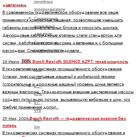
линейные
давлением
электродвигатели
В современном гидравлическом оборудовании всё чаще
Синхронные
применяются компактные решения, позволяющие уменьшить
моментные
габариты распределительных блоков и упростить монтаж.
двигатели
Двухходовые картриджные клапаны стали стандартом для
систем, работающих под высоким давлением и с большими
Синхронные
расходами. Специалисты по гидравли..
серводвигатели
ПЛК
Bosch Rexroth SILENCE AZPT: тихая мощность
26 Июня, 2026
В гидравлических системах промышленного оборудования
ctrlX
(станки, прессы, литьевые машины) и мобильной техники
PLC
(строительные и дорожные машины) уровень шума является
ILC -
важным фактором. Традиционные внешние шестеренные насосы
CML
создают пульсацию потока, вызывающую вибрации и шум, что
ILC -
требует применения допол..
VPB
Bosch Rexroth — гидравлическая энергия без
29 Мая, 2026
ILC -
потерь
XM
В гидравлических системах промышленного оборудования и