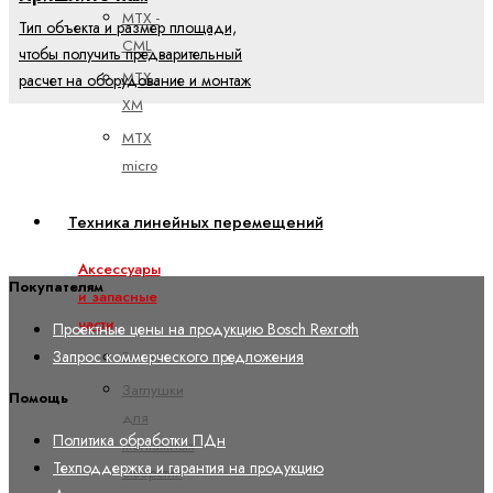
MTX -
Тип объекта и размер площади,
CML
чтобы получить предварительный
MTX -
расчет на оборудование и монтаж
XM
MTX
micro
Техника линейных перемещений
Аксессуары
Покупателям
и запасные
части
Проектные цены на продукцию Bosch Rexroth
Запрос коммерческого предложения
Винты
Заглушки
Помощь
для
Политика обработки ПДн
монтажных
Техподдержка и гарантия на продукцию
отверстий