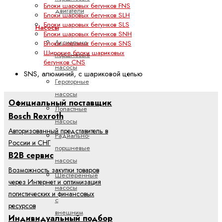
Блоки шаровых бегунков FNS
двигатели
Блоки шаровых бегунков SLH
Блоки шаровых бегунков SLS
Насосы
Блоки шаровых бегунков SNH
Аксиально-
Блоки шаровых бегунков SNS
Широкие блоки шариковых
поршневые
бегунков CNS
насосы
SNS, алюминий, с шариковой цепью
Героторные
насосы
Официальный поставщик
Лопастные
Bosch Rexroth
насосы
Авторизованный представитель в
Радиально-
России и СНГ
поршневые
B2B сервис
насосы
Возможность закупки товаров
Шестеренные
через Интернет и оптимизация
насосы
логистических и финансовых
с
ресурсов
внешним
Индивидуальный подбор