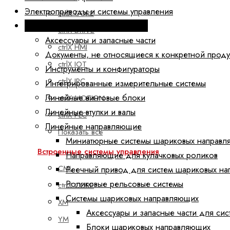
Электроприводы и системы управления
ctrlX CORE
Техника линейных перемещений
ctrlX DRIVE
Аксессуары и запасные части
ctrlX HMI
Документы, не относящиеся к конкретной прод
ctrlX IOT
Инструменты и конфигураторы
ctrlX IPC
Интегрированные измерительные системы
Линейные винтовые блоки
ctrlX MOTION
Линейные втулки и валы
ctrlX PLC
Линейные направляющие
Показать все
Миниатюрные системы шариковых направл
Встроенные системы управления
Направляющие для кулачковых роликов
CML
Реечный привод для систем шариковых н
Роликовые рельсовые системы
ctrlX CORE
Системы шариковых направляющих
XM
Аксессуары и запасные части для си
YM
Блоки шариковых направляющих