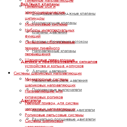
Линейные направляющие
Вкл/выкл клапаны
Линейные оси и
электромеханические
2-ходовые картриджные клапаны
цилиндры
Изолирующие клапаны
Многоосевые системы
Наборы интеллектуальных
Клапаны давления
функций
Клапаны управления потоком
Сервисное обслуживание
техники линейного
Направленные клапаны
перемещения
Шариковые передаточные
Датчики и преобразователи сигналов
устройства и кольца допусков
Датчики давления
Системы шариковых направляющих
Миниатюрные системы
Механические реле давления
шариковых направляющих
Поплавковые выключатели
Направляющие для
кулачковых роликов
Двигатели
Реечный привод для систем
шариковых направляющих
Аксиально-поршневые двигатели
Роликовые рельсовые системы
Радиально-поршневые двигатели
Системы шариковых
направляющих