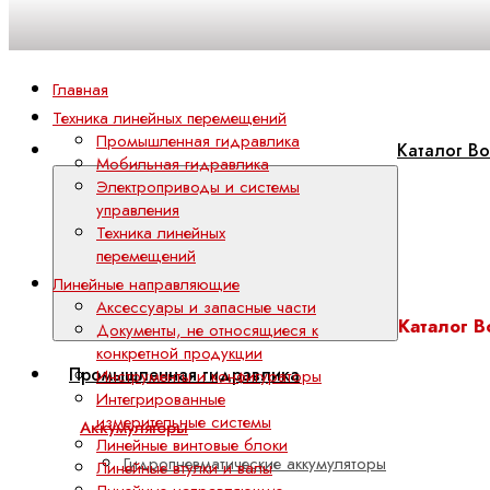
Главная
Техника линейных перемещений
Промышленная гидравлика
Каталог Bo
Мобильная гидравлика
Электроприводы и системы
управления
Техника линейных
перемещений
Линейные направляющие
Аксессуары и запасные части
Каталог B
Документы, не относящиеся к
конкретной продукции
Промышленная гидравлика
Инструменты и конфигураторы
Интегрированные
измерительные системы
Аккумуляторы
Линейные винтовые блоки
Гидропневматические аккумуляторы
Линейные втулки и валы