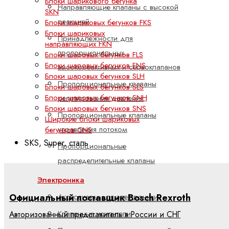
Блоки шарикового бегунка
Направляющие клапаны с высокой
SKN
реакцией
Блоки шариковых бегунков FKS
Блоки шариковых
Принадлежности для
направляющих FKN
пропорциональных,
Блоки шаровых бегунков FLS
Блоки шаровых бегунков FNS
высокореактивных и сервоклапанов
Блоки шаровых бегунков SLH
Пропорциональные клапаны
Блоки шаровых бегунков SLS
Блоки шаровых бегунков SNH
регулирования давления
Блоки шаровых бегунков SNS
Пропорциональные клапаны
Широкие блоки шариковых
управления потоком
бегунков CNS
SKS, Super, сталь
Пропорциональные
распределительные клапаны
Электроника
Официальный поставщик Bosch Rexroth
Аксессуары для электроники
Клапанные усилители
Авторизованный представитель в России и СНГ