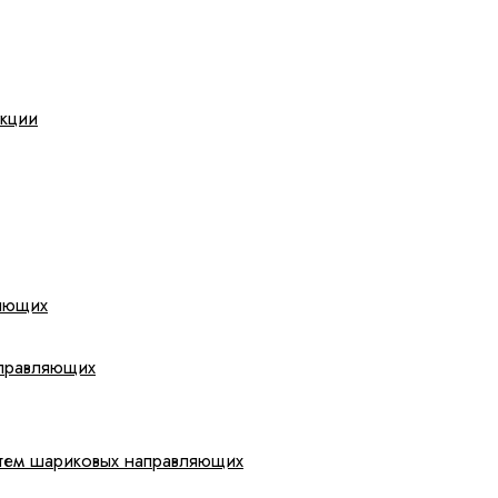
укции
яющих
аправляющих
стем шариковых направляющих