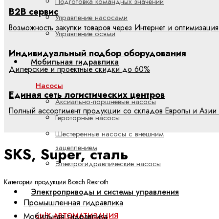
Подготовка командных значений
B2B сервис
Управление насосами
Возможность закупки товаров через Интернет и оптимизация
Управление осями
Индивидуальный подбор оборудования
Мобильная гидравлика
Дилерские и проектные скидки до 60%
Насосы
Единая сеть логистических центров
Аксиально-поршневые насосы
Полный ассортимент продукции со складов Европы и Азии 
Героторные насосы
Шестеренные насосы с внешним
зацеплением
SKS, Super, сталь
Электрогидравлические насосы
Категории продукции Bosch Rexroth
Электроприводы и системы управления
Промышленная гидравлика
Мобильная гидравлика
ctrlX АВТОМАТИЗАЦИЯ