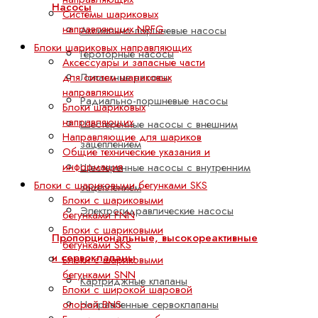
Насосы
Системы шариковых
направляющих NRFG
Аксиально-поршневые насосы
Блоки шариковых направляющих
Героторные насосы
Аксессуары и запасные части
для систем шариковых
Лопастные насосы
направляющих
Радиально-поршневые насосы
Блоки шариковых
направляющих
Шестеренные насосы с внешним
Направляющие для шариков
зацеплением
Общие технические указания и
информация
Шестеренные насосы с внутренним
Блоки с шариковыми бегунками SKS
зацеплением
Блоки с шариковыми
Электрогидравлические насосы
бегунками FNN
Блоки с шариковыми
Пропорциональные, высокореактивные
бегунками SKS
и сервоклапаны
Блоки с шариковыми
бегунками SNN
Картриджные клапаны
Блоки с широкой шаровой
опорой BNS
Направленные сервоклапаны