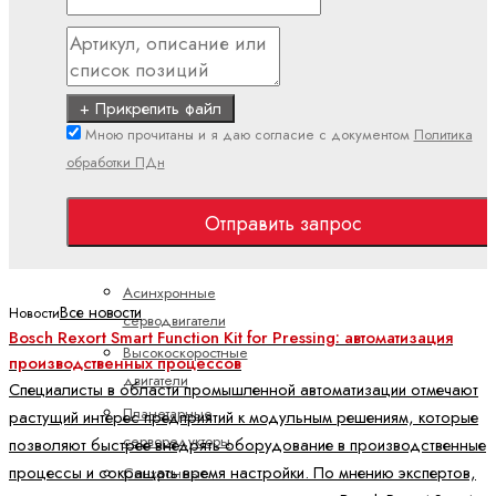
Полевая
линия
(IP67)
Поточный
+ Прикрепить файл
(IP20)
Мною прочитаны и я даю согласие с документом
Политика
обработки ПДн
Двигатели и
редукторы
Отправить запрос
ctrlX
DRIVE
Асинхронные
Все новости
Новости
серводвигатели
Bosch Rexort Smart Function Kit for Pressing: автоматизация
Высокоскоростные
производственных процессов
двигатели
Специалисты в области промышленной автоматизации отмечают
Планетарные
растущий интерес предприятий к модульным решениям, которые
серворедукторы
позволяют быстрее внедрять оборудование в производственные
процессы и сокращать время настройки. По мнению экспертов,
Синхронные