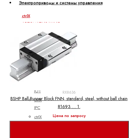
Электроприводы и системы управления
ctrlX
АВТОМАТИЗАЦИЯ
ctrlX
CORE
ctrlX
DRIVE
ctrlX
HMI
ctrlX
IOT
RX8636
BSHP Ball Runner Block FNN, standard, steel, without ball chain
ctrlX
R1693 … 1.
IPC
Цена по запросу
ctrlX
MOTION
ctrlX