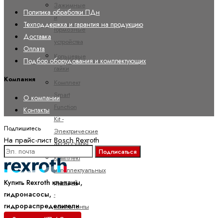
Зажимные
Политика обработки ПДн
и
Техподдержка и гарантия на продукцию
тормозные
Доставка
устройства
Оплата
Кольцевые
Подбор оборудования и комплектующих
гайки
Компания
Комплект
Smart
О компании
Function
Контакты
Kit -
Подпишитесь
Электрические
На прайс-лист Bosch Rexroth
аксессуары
Подписаться
Комплект
интеллектуальных
функций
Купить Rexroth клапаны,
гидронасосы,
-
гидрораспределители
компоненты