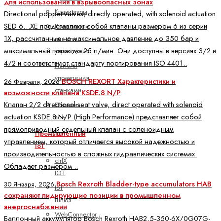
для использования в взрывоопасных зонах
Клавиатуры
Directional poppet valves, directly operated, with solenoid actuation
SED 6…XE представляют собой клапаны размером 6 из серии
Компактные
1X, рассчитанные на максимальное давление до 350 бар и
панели
максимальный поток до 25 л/мин. Они доступны в версиях 3/2 и
управления
4/2 и соответствуют стандарту портирования ISO 4401..
Панели
управления
BOSCH REXORT Характеристики и
26 Февраля, 2026
станками
возможности клапана KSDE.8 N/P
Клапан 2/2 directional seat valve, direct operated with solenoid
Показать
actuation KSDE.8 N/P (High Performance) представляет собой
все
прямоприводный седельный клапан с соленоидным
Промышленный
управлением, который отличается высокой надежностью и
IoT
производительностью в сложных гидравлических системах.
ctrlX
Обладает размером ..
IOT
Bosch Rexroth Bladder-type accumulators HAB
30 Января, 2026
IoT
сохраняют лидирующие позиции в промышленном
шлюз
энергоснабжении
WebConnector
Баллонный аккумулятор Bosch Rexroth HAB2,5-350-6X/0G07G-