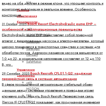
все
видео на оба дисплея в режиме клона, что упрощает контроль и
мониторинг информации в реальном времени. Особенность
Техника
конструкции ..
обеспечения
безопасности
Bosch Rexort Electrohydraulic pump EHP –
31 Октября, 2025
ctrlX
особенности и эксплуатационные преимущества
Electrohydraulic pump EHP представляет собой приводной
БЕЗОПАСНОСТЬ
агрегат с фиксированным насосом и электродвигателем, который
SafeLogic
широко применяется в транспортных средствах и системах для
SafeLogic
обработки грузов. Диапазон размеров насосов варьируется от
compact
1.0 до 22, а номинальное напряжение составляет от 12 до 110
SafeMotion
В, что..
Управление
Bosch Rexroth CFL01.1-Q2: надёжная
29 Сентября, 2025
движением
перекрёстная связь в системах автоматизации
ctrlX
В сфере промышленной автоматизации стабильный обмен
MOTION
данными между системами управления и приводами играет
FTS -
ключевую роль. Модуль Bosch Rexroth Перекрёстная связь
YM
(Sercos II) CFL01.1-Q2 показывает, как продуманная инженерия