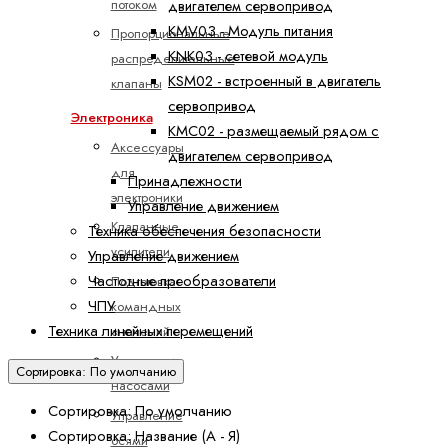
потоком
двигателем сервопривод
KMV03 - Модуль питания
Пропорциональные
KNK03 - сетевой модуль
распределительные
KSM02 - встроенный в двигатель
клапаны
сервопривод
Электроника
КМС02 - размещаемый рядом с
Аксессуары
двигателем сервопривод
для
Принадлежности
электроники
Управление движением
Клапанные
Техника обеспечения безопасности
усилители
Управление движением
Частотные преобразователи
Подготовка
ЧПУ
командных
Техника линейных перемещений
значений
Управление
Сортировка: По умолчанию
насосами
Сортировка: По умолчанию
Управление
Сортировка: Название (А - Я)
осями