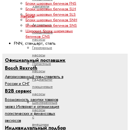
Блоки шаровых бегунков FNS
двигатели
Блоки шаровых бегунков SLH
Блоки шаровых бегунков SLS
Насосы
Блоки шаровых бегунков SNH
Аксиально-
Блоки шаровых бегунков SNS
Широкие блоки шариковых
поршневые
бегунков CNS
насосы
FNN, стандарт, сталь
Героторные
насосы
Официальный поставщик
Лопастные
Bosch Rexroth
насосы
Авторизованный представитель в
Радиально-
России и СНГ
поршневые
B2B сервис
насосы
Возможность закупки товаров
Шестеренные
через Интернет и оптимизация
насосы
логистических и финансовых
с
ресурсов
внешним
Индивидуальный подбор