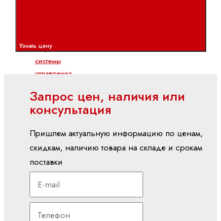
PLC
Показать
все
Узнать цену
Встроенные
системы
управления
CML
Запрос цен, наличия или
ctrlX
консультация
CORE
XM
Пришлем актуальную информацию по ценам,
YM
скидкам, наличию товара на складе и срокам
поставки
вх./вых (I/O)
S20
(IP20)
S67E
(IP65/IP67)