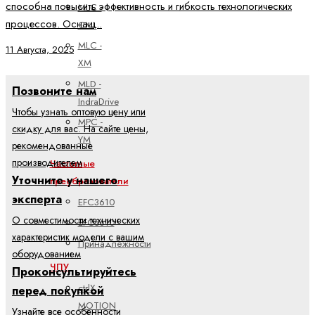
способна повысить эффективность и гибкость технологических
MLC -
процессов. Оснащ..
CML
MLC -
11 Августа, 2025
XM
MLD -
Позвоните нам
IndraDrive
Чтобы узнать оптовую цену или
MPC -
скидку для вас. На сайте цены,
YM
рекомендованные
производителем
Частотные
Уточните у нашего
преобразователи
эксперта
EFC3610
О совместимости технических
EFC5610
характеристик модели с вашим
Принадлежности
оборудованием
ЧПУ
Проконсультируйтесь
ctrlX
перед покупкой
MOTION
Узнайте все особенности