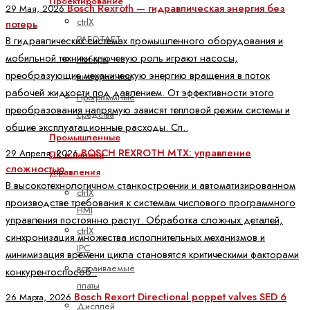
Проектирование
Bosch Rexroth — гидравлическая энергия без
29 Мая, 2026
ctrlX
потерь
РАБОТАЕТ
В гидравлических системах промышленного оборудования и
мобильной техники ключевую роль играют насосы,
Наборы
преобразующие механическую энергию вращения в поток
инструментов
рабочей жидкости под давлением. От эффективности этого
Программные
преобразования напрямую зависят тепловой режим системы и
средства
общие эксплуатационные расходы. Сп..
Промышленные
BOSCH REXROTH MTX: управление
29 Апреля, 2026
ПК и панели
сложностью
управления
В высокотехнологичном станкостроении и автоматизированном
ctrlX
производстве требования к системам числового программного
HMI
управления постоянно растут. Обработка сложных деталей,
ctrlX
синхронизация множества исполнительных механизмов и
IPC
минимизация времени цикла становятся критическими факторами
встраиваемые
конкурентоспособ..
платы
Bosch Rexort Directional poppet valves SED 6
26 Марта, 2026
Дисплей