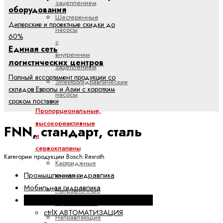
зацеплением
оборудования
Шестеренные
Дилерские и проектные скидки до
насосы
60%
с
Единая сеть
внутренним
логистических центров
зацеплением
Полный ассортимент продукции со
Электрогидравлические
складов Европы и Азии с коротким
насосы
сроком поставки
Пропорциональные,
высокореактивные
FNN, стандарт, сталь
и
сервоклапаны
Категории продукции Bosch Rexroth
Картриджные
Промышленная гидравлика
клапаны
Мобильная гидравлика
Направленные
Электроприводы и системы управления
сервоклапаны
ctrlX АВТОМАТИЗАЦИЯ
Направляющие