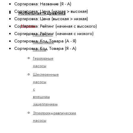
Сортировка: Название (Я - А)
Сортировка: Цена (низкая > высокая)
Мобильная гидравлика
Сортировка: Цена (высокая > низкая)
Сортировка: Рейтинг (начиная с высокого)
Насосы
Сортировка: Рейтинг (начиная с низкого)
Аксиально-
Сортировка: Код Товара (А - Я)
поршневые
Сортировка: Код Товара (Я - А)
насосы
Героторные
насосы
Шестеренные
насосы
с
внешним
зацеплением
Электрогидравлические
насосы