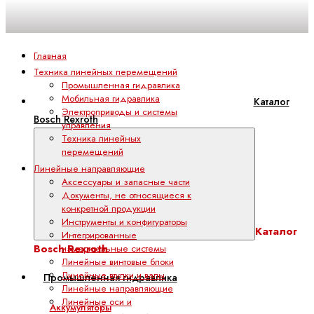
Главная
Техника линейных перемещений
Промышленная гидравлика
Мобильная гидравлика
Каталог
Электроприводы и системы
Bosch Rexroth
управления
Техника линейных
перемещений
Линейные направляющие
Аксессуары и запасные части
Документы, не относящиеся к
конкретной продукции
Инструменты и конфигураторы
Каталог
Интегрированные
Bosch Rexroth
измерительные системы
Линейные винтовые блоки
Линейные втулки и валы
Промышленная гидравлика
Линейные направляющие
Линейные оси и
Аккумуляторы