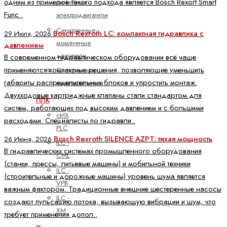
одним из примеров такого подхода является Bosch Rexort Smart
линейные
Func..
электродвигатели
Синхронные
Bosch Rexroth LC: компактная гидравлика с
29 Июля, 2026
моментные
давлением
двигатели
В современном гидравлическом оборудовании всё чаще
применяются компактные решения, позволяющие уменьшить
Синхронные
габариты распределительных блоков и упростить монтаж.
серводвигатели
Двухходовые картриджные клапаны стали стандартом для
ПЛК
систем, работающих под высоким давлением и с большими
ctrlX
расходами. Специалисты по гидравли..
PLC
Bosch Rexroth SILENCE AZPT: тихая мощность
26 Июня, 2026
ILC -
В гидравлических системах промышленного оборудования
CML
(станки, прессы, литьевые машины) и мобильной техники
ILC -
(строительные и дорожные машины) уровень шума является
VPB
важным фактором. Традиционные внешние шестеренные насосы
ILC -
создают пульсацию потока, вызывающую вибрации и шум, что
XM
требует применения допол..