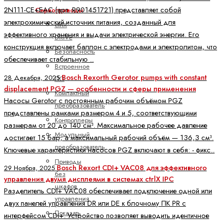
2N111-CE+EAC (арт. R901451721) представляет собой
Сервоприводы
электрохимический источник питания, созданный для
ctrlX
эффективного хранения и выдачи электрической энергии. Его
DRIVE
конструкция включает баллон с электродами и электролитом, что
Безопасность
обеспечивает стабильную ..
Встроенное
Bosch Rexorth Gerotor pumps with constant
28 Декабря, 2025
ПО
displacement PGZ — особенности и сферы применения
Компактный
Насосы Gerotor с постоянным рабочим объёмом PGZ
преобразователь
представлены рамками размером 4 и 5, соответствующими
Контроллеры
размерам от 20 до 140 см³. Максимальное рабочее давление
Модульный
достигает 15 бар, а максимальный рабочий объём — 136,3 см³.
преобразователь
Ключевые характеристики насосов PGZ включают в себя: - фикс..
Приводы
Bosch Rexort CDI+ VAC08 для эффективного
29 Ноября, 2025
без
управления двумя дисплеями в системах ctrlX IPC
шкафов
Разделитель CDI+ VAC08 обеспечивает подключение одной или
управления
двух панелей управления DR или DE к блочному ПК PR с
Показать
интерфейсом CDI+. Устройство позволяет выводить идентичное