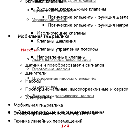
Вкл/выкл клапаны
Подготовка командных значений
2-ходовые картриджные клапаны
Управление насосами
Логические элементы - функция давл
Управление осями
Логические элементы - функция напр
Изолирующие клапаны
Мобильная гидравлика
Клапаны давления
Клапаны управления потоком
Насосы
Направленные клапаны
Аксиально-поршневые насосы
Датчики и преобразователи сигналов
Героторные насосы
Двигатели
Шестеренные насосы с внешним
Насосы
зацеплением
Пропорциональные, высокореактивные и серво
Электрогидравлические насосы
Электроника
Мобильная гидравлика
Электроприводы и системы управления
Электроприводы и системы управления
Техника линейных перемещений
ctrlX АВТОМАТИЗАЦИЯ