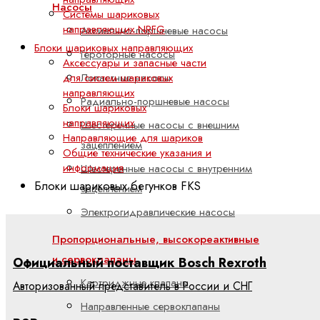
Насосы
Системы шариковых
направляющих NRFG
Аксиально-поршневые насосы
Блоки шариковых направляющих
Героторные насосы
Аксессуары и запасные части
для систем шариковых
Лопастные насосы
направляющих
Радиально-поршневые насосы
Блоки шариковых
направляющих
Шестеренные насосы с внешним
Направляющие для шариков
зацеплением
Общие технические указания и
информация
Шестеренные насосы с внутренним
Блоки шариковых бегунков FKS
зацеплением
Электрогидравлические насосы
Пропорциональные, высокореактивные
и сервоклапаны
Официальный поставщик Bosch Rexroth
Картриджные клапаны
Авторизованный представитель в России и СНГ
Направленные сервоклапаны