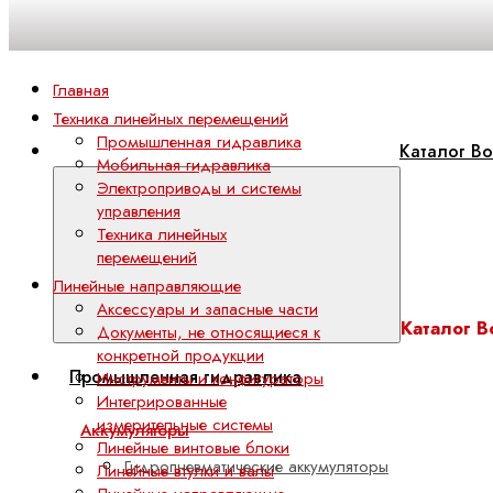
Главная
Техника линейных перемещений
Промышленная гидравлика
Каталог Bo
Мобильная гидравлика
Электроприводы и системы
управления
Техника линейных
перемещений
Линейные направляющие
Аксессуары и запасные части
Каталог B
Документы, не относящиеся к
конкретной продукции
Промышленная гидравлика
Инструменты и конфигураторы
Интегрированные
измерительные системы
Аккумуляторы
Линейные винтовые блоки
Гидропневматические аккумуляторы
Линейные втулки и валы