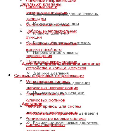
Линейные направляющие
Вкл/выкл клапаны
Линейные оси и
электромеханические
2-ходовые картриджные клапаны
цилиндры
Изолирующие клапаны
Многоосевые системы
Наборы интеллектуальных
Клапаны давления
функций
Клапаны управления потоком
Сервисное обслуживание
техники линейного
Направленные клапаны
перемещения
Шариковые передаточные
Датчики и преобразователи сигналов
устройства и кольца допусков
Датчики давления
Системы шариковых направляющих
Миниатюрные системы
Механические реле давления
шариковых направляющих
Поплавковые выключатели
Направляющие для
кулачковых роликов
Двигатели
Реечный привод для систем
шариковых направляющих
Аксиально-поршневые двигатели
Роликовые рельсовые системы
Радиально-поршневые двигатели
Системы шариковых
направляющих