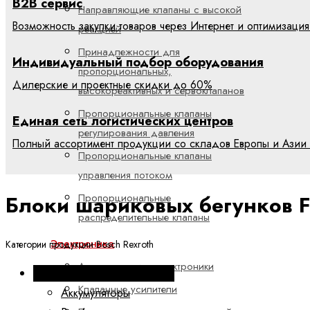
B2B сервис
Направляющие клапаны с высокой
Возможность закупки товаров через Интернет и оптимизация
реакцией
Принадлежности для
Индивидуальный подбор оборудования
пропорциональных,
Дилерские и проектные скидки до 60%
высокореактивных и сервоклапанов
Пропорциональные клапаны
Единая сеть логистических центров
регулирования давления
Полный ассортимент продукции со складов Европы и Азии 
Пропорциональные клапаны
управления потоком
Блоки шариковых бегунков 
Пропорциональные
распределительные клапаны
Электроника
Категории продукции Bosch Rexroth
Аксессуары для электроники
Промышленная гидравлика
Клапанные усилители
Аккумуляторы