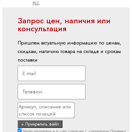
PLC
Показать
Запрос цен, наличия или
все
консультация
Встроенные
системы
Пришлем актуальную информацию по ценам,
управления
скидкам, наличию товара на складе и срокам
CML
поставки
ctrlX
CORE
XM
YM
вх./вых (I/O)
S20
(IP20)
S67E
+ Прикрепить файл
(IP65/IP67)
Мною прочитаны и я даю согласие с документом
Политика