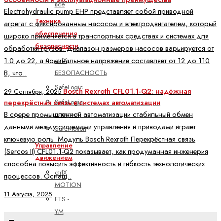
все
Electrohydraulic pump EHP представляет собой приводной
Техника
агрегат с фиксированным насосом и электродвигателем, который
обеспечения
широко применяется в транспортных средствах и системах для
безопасности
обработки грузов. Диапазон размеров насосов варьируется от
1.0 до 22, а номинальное напряжение составляет от 12 до 110
ctrlX
В, что..
БЕЗОПАСНОСТЬ
SafeLogic
Bosch Rexroth CFL01.1-Q2: надёжная
29 Сентября, 2025
SafeLogic
перекрёстная связь в системах автоматизации
В сфере промышленной автоматизации стабильный обмен
compact
данными между системами управления и приводами играет
SafeMotion
ключевую роль. Модуль Bosch Rexroth Перекрёстная связь
Управление
(Sercos II) CFL01.1-Q2 показывает, как продуманная инженерия
движением
способна повысить эффективность и гибкость технологических
ctrlX
процессов. Оснащ..
MOTION
11 Августа, 2025
FTS -
YM