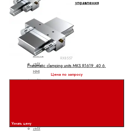
Электроприводы и системы управления
ctrlX
АВТОМАТИЗАЦИЯ
ctrlX
CORE
ctrlX
DRIVE
RX8557
ctrlX
Pneumatic clamping units MKS R1619 .40 6.
HMI
Цена по запросу
ctrlX
IOT
ctrlX
IPC
ctrlX
MOTION
Узнать цену
ctrlX