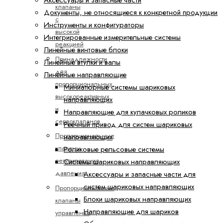
Аксессуары и запасные части
клапаны
Документы, не относящиеся к конкретной продукции
с
Инструменты и конфигураторы
высокой
Интегрированные измерительные системы
реакцией
Линейные винтовые блоки
Принадлежности
Линейные втулки и валы
для
Линейные направляющие
пропорциональных,
Миниатюрные системы шариковых
высокореактивных
направляющих
и
Направляющие для кулачковых роликов
сервоклапанов
Реечный привод для систем шариковых
Пропорциональные
направляющих
клапаны
Роликовые рельсовые системы
регулирования
Системы шариковых направляющих
давления
Аксессуары и запасные части для
систем шариковых направляющих
Пропорциональные
Блоки шариковых направляющих
клапаны
Направляющие для шариков
управления