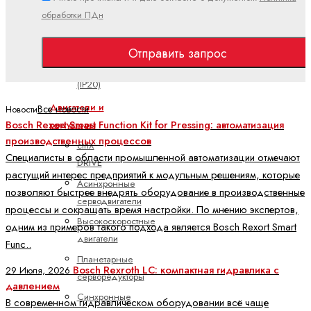
Полевая
обработки ПДн
линия
(IP67)
Отправить запрос
Поточный
(IP20)
Двигатели и
Все новости
Новости
Bosch Rexort Smart Function Kit for Pressing: автоматизация
редукторы
производственных процессов
ctrlX
Специалисты в области промышленной автоматизации отмечают
DRIVE
растущий интерес предприятий к модульным решениям, которые
Асинхронные
позволяют быстрее внедрять оборудование в производственные
серводвигатели
процессы и сокращать время настройки. По мнению экспертов,
Высокоскоростные
одним из примеров такого подхода является Bosch Rexort Smart
двигатели
Func..
Планетарные
Bosch Rexroth LC: компактная гидравлика с
29 Июля, 2026
серворедукторы
давлением
Синхронные
В современном гидравлическом оборудовании всё чаще