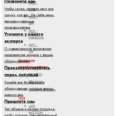
Позвоните нам
MLC -
Чтобы узнать оптовую цену или
CML
скидку для вас. На сайте цены,
MLC -
рекомендованные
XM
производителем
MLD -
Уточните у нашего
IndraDrive
эксперта
MPC -
О совместимости технических
YM
характеристик модели с вашим
Частотные
оборудованием
преобразователи
Проконсультируйтесь
EFC3610
перед покупкой
EFC5610
Узнайте все особенности
оборудования, которые важны
Принадлежности
именно вам
ЧПУ
Пришлите нам
ctrlX
Тип объекта и размер площади,
MOTION
чтобы получить предварительный