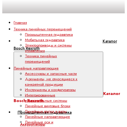
Главная
Техника линейных перемещений
Промышленная гидравлика
Мобильная гидравлика
Каталог
Электроприводы и системы
Bosch Rexroth
управления
Техника линейных
перемещений
Линейные направляющие
Аксессуары и запасные части
Документы, не относящиеся к
конкретной продукции
Инструменты и конфигураторы
Каталог
Интегрированные
Bosch Rexroth
измерительные системы
Линейные винтовые блоки
Линейные втулки и валы
Промышленная гидравлика
Линейные направляющие
Линейные оси и
Аккумуляторы