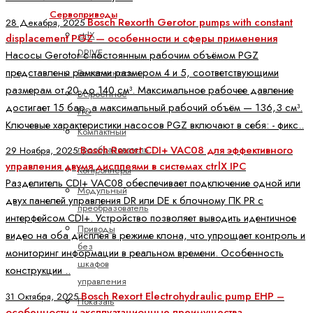
Сервоприводы
Bosch Rexorth Gerotor pumps with constant
28 Декабря, 2025
ctrlX
displacement PGZ — особенности и сферы применения
DRIVE
Насосы Gerotor с постоянным рабочим объёмом PGZ
представлены рамками размером 4 и 5, соответствующими
Безопасность
размерам от 20 до 140 см³. Максимальное рабочее давление
Встроенное
достигает 15 бар, а максимальный рабочий объём — 136,3 см³.
ПО
Ключевые характеристики насосов PGZ включают в себя: - фикс..
Компактный
преобразователь
Bosch Rexort CDI+ VAC08 для эффективного
29 Ноября, 2025
управления двумя дисплеями в системах ctrlX IPC
Контроллеры
Разделитель CDI+ VAC08 обеспечивает подключение одной или
Модульный
двух панелей управления DR или DE к блочному ПК PR с
преобразователь
интерфейсом CDI+. Устройство позволяет выводить идентичное
Приводы
видео на оба дисплея в режиме клона, что упрощает контроль и
без
мониторинг информации в реальном времени. Особенность
шкафов
конструкции ..
управления
Bosch Rexort Electrohydraulic pump EHP –
31 Октября, 2025
Показать
особенности и эксплуатационные преимущества