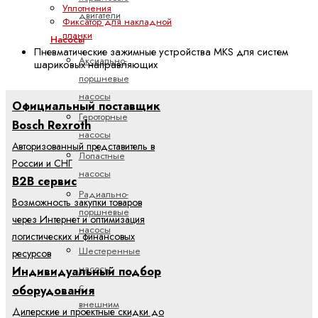
Уплотнения
двигатели
Фиксатор для накладной
планки
Насосы
Пневматические зажимные устройства MKS для систем
Аксиально-
шариковых направляющих
поршневые
насосы
Официальный поставщик
Героторные
Bosch Rexroth
насосы
Авторизованный представитель в
Лопастные
России и СНГ
насосы
B2B сервис
Радиально-
Возможность закупки товаров
поршневые
через Интернет и оптимизация
насосы
логистических и финансовых
Шестеренные
ресурсов
насосы
Индивидуальный подбор
с
оборудования
внешним
Дилерские и проектные скидки до