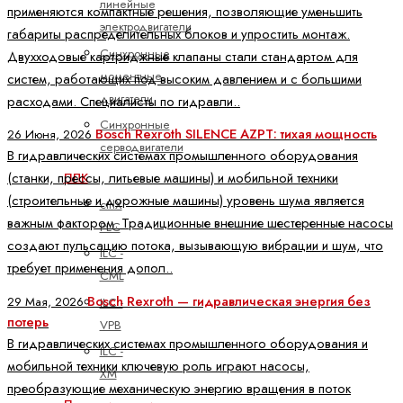
линейные
применяются компактные решения, позволяющие уменьшить
электродвигатели
габариты распределительных блоков и упростить монтаж.
Синхронные
Двухходовые картриджные клапаны стали стандартом для
моментные
систем, работающих под высоким давлением и с большими
двигатели
расходами. Специалисты по гидравли..
Синхронные
Bosch Rexroth SILENCE AZPT: тихая мощность
26 Июня, 2026
серводвигатели
В гидравлических системах промышленного оборудования
(станки, прессы, литьевые машины) и мобильной техники
ПЛК
(строительные и дорожные машины) уровень шума является
ctrlX
важным фактором. Традиционные внешние шестеренные насосы
PLC
создают пульсацию потока, вызывающую вибрации и шум, что
ILC -
требует применения допол..
CML
Bosch Rexroth — гидравлическая энергия без
29 Мая, 2026
ILC -
потерь
VPB
В гидравлических системах промышленного оборудования и
ILC -
мобильной техники ключевую роль играют насосы,
XM
преобразующие механическую энергию вращения в поток