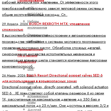
Проектирование
рабочей жидкости под давлением. От эффективности этого
ctrlX
преобразования напрямую зависят тепловой режим системы и
РАБОТАЕТ
общие эксплуатационные расходы. Сп..
Наборы
BOSCH REXROTH MTX: управление
29 Апреля, 2026
инструментов
сложностью
Программные
В высокотехнологичном станкостроении и автоматизированном
средства
производстве требования к системам числового программного
управления постоянно растут. Обработка сложных деталей,
Промышленные
синхронизация множества исполнительных механизмов и
ПК и панели
минимизация времени цикла становятся критическими факторами
управления
конкурентоспособ..
ctrlX
Bosch Rexort Directional poppet valves SED 6
HMI
26 Марта, 2026
для использования в взрывоопасных зонах
ctrlX
Directional poppet valves, directly operated, with solenoid actuation
IPC
SED 6…XE представляют собой клапаны размером 6 из серии
встраиваемые
1X, рассчитанные на максимальное давление до 350 бар и
платы
максимальный поток до 25 л/мин. Они доступны в версиях 3/2 и
Дисплей