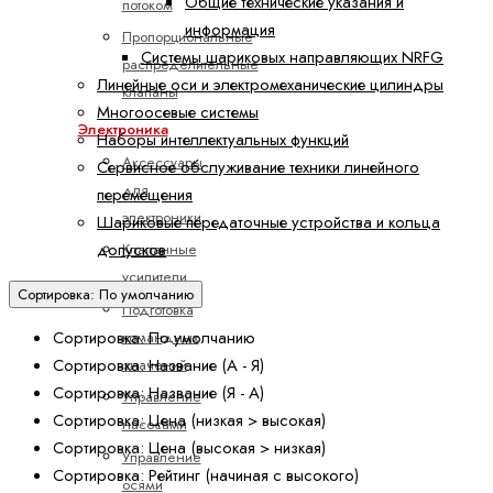
Общие технические указания и
потоком
информация
Пропорциональные
Системы шариковых направляющих NRFG
распределительные
Линейные оси и электромеханические цилиндры
клапаны
Многоосевые системы
Электроника
Наборы интеллектуальных функций
Аксессуары
Сервисное обслуживание техники линейного
для
перемещения
электроники
Шариковые передаточные устройства и кольца
допусков
Клапанные
усилители
Сортировка: По умолчанию
Подготовка
Сортировка: По умолчанию
командных
Сортировка: Название (А - Я)
значений
Сортировка: Название (Я - А)
Управление
Сортировка: Цена (низкая > высокая)
насосами
Сортировка: Цена (высокая > низкая)
Управление
Сортировка: Рейтинг (начиная с высокого)
осями