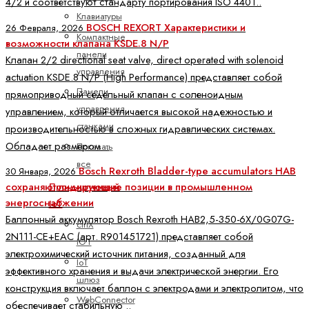
4/2 и соответствуют стандарту портирования ISO 4401..
Клавиатуры
BOSCH REXORT Характеристики и
26 Февраля, 2026
Компактные
возможности клапана KSDE.8 N/P
панели
Клапан 2/2 directional seat valve, direct operated with solenoid
управления
actuation KSDE.8 N/P (High Performance) представляет собой
Панели
прямоприводный седельный клапан с соленоидным
управления
управлением, который отличается высокой надежностью и
станками
производительностью в сложных гидравлических системах.
Обладает размером ..
Показать
все
Bosch Rexroth Bladder-type accumulators HAB
30 Января, 2026
сохраняют лидирующие позиции в промышленном
Промышленный
энергоснабжении
IoT
Баллонный аккумулятор Bosch Rexroth HAB2,5-350-6X/0G07G-
ctrlX
2N111-CE+EAC (арт. R901451721) представляет собой
IOT
электрохимический источник питания, созданный для
IoT
эффективного хранения и выдачи электрической энергии. Его
шлюз
конструкция включает баллон с электродами и электролитом, что
WebConnector
обеспечивает стабильную ..