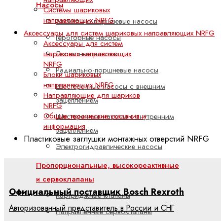
Насосы
Системы шариковых
направляющих NRFG
Аксиально-поршневые насосы
Аксессуары для систем шариковых направляющих NRFG
Героторные насосы
Аксессуары для систем
шариковых направляющих
Лопастные насосы
NRFG
Радиально-поршневые насосы
Блоки шариковых
направляющих NRFG
Шестеренные насосы с внешним
Направляющие для шариков
зацеплением
NRFG
Общие технические указания и
Шестеренные насосы с внутренним
информация
зацеплением
Пластиковые заглушки монтажных отверстий NRFG
Электрогидравлические насосы
Пропорциональные, высокореактивные
и сервоклапаны
Официальный поставщик Bosch Rexroth
Картриджные клапаны
Авторизованный представитель в России и СНГ
Направленные сервоклапаны