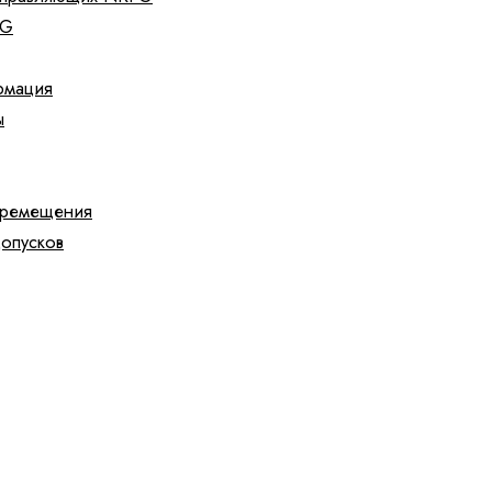
FG
рмация
ы
еремещения
допусков