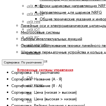
Блоки шариковых направляющих NR
ctrlX CORE
Направляющие для шариков NRFG
ctrlX DRIVE
Общие технические указания и инфо
ctrlX HMI
Линейные оси и электромеханические цилиндр
ctrlX IOT
Многоосевые системы
ctrlX IPC
Наборы интеллектуальных функций
Сервисное обслуживание техники линейного п
ctrlX MOTION
Шариковые передаточные устройства и кольца 
ctrlX PLC
Показать все
Сортировка: По умолчанию
Встроенные системы управления
Сортировка: По умолчанию
CML
Сортировка: Название (А - Я)
Сортировка: Название (Я - А)
ctrlX CORE
Сортировка: Цена (низкая > высокая)
XM
Сортировка: Цена (высокая > низкая)
YM
Сортировка: Рейтинг (начиная с высокого)