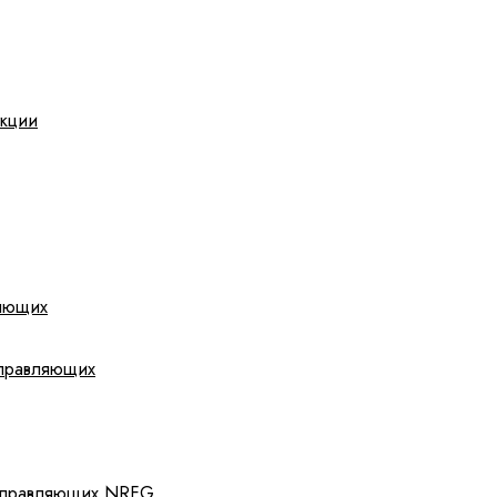
укции
яющих
аправляющих
направляющих NRFG