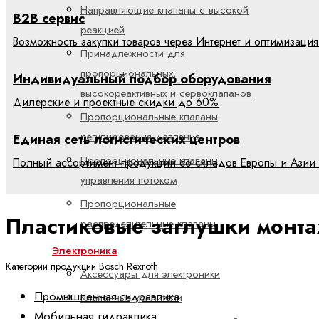
Направляющие клапаны с высокой
B2B сервис
реакцией
Возможность закупки товаров через Интернет и оптимизация
Принадлежности для
пропорциональных,
Индивидуальный подбор оборудования
высокореактивных и сервоклапанов
Дилерские и проектные скидки до 60%
Пропорциональные клапаны
регулирования давления
Единая сеть логистических центров
Пропорциональные клапаны
Полный ассортимент продукции со складов Европы и Азии 
управления потоком
Пропорциональные
Пластиковые заглушки монт
распределительные клапаны
Электроника
Категории продукции Bosch Rexroth
Аксессуары для электроники
Промышленная гидравлика
Клапанные усилители
Мобильная гидравлика