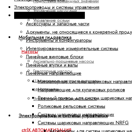
Подготовка командных значений
Электроприводы и системы управления
Управление насосами
Техника линейных перемещений
Управление осями
Аксессуары и запасные части
Документы, не относящиеся к конкретной прод
Мобильная гидравлика
Инструменты и конфигураторы
Интегрированные измерительные системы
Насосы
Линейные винтовые блоки
Аксиально-поршневые насосы
Линейные втулки и валы
Героторные насосы
Линейные направляющие
Шестеренные насосы с внешним
Миниатюрные системы шариковых направл
зацеплением
Направляющие для кулачковых роликов
Реечный привод для систем шариковых н
Электрогидравлические насосы
Роликовые рельсовые системы
Системы шариковых направляющих
Электроприводы и системы управления
Системы шариковых направляющих NRFG
ctrlX АВТОМАТИЗАЦИЯ
Аксессуары для систем шариковых 