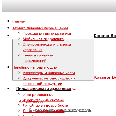
Главная
Техника линейных перемещений
Промышленная гидравлика
Каталог Bo
Мобильная гидравлика
Электроприводы и системы
управления
Техника линейных
перемещений
Линейные направляющие
Аксессуары и запасные части
Каталог B
Документы, не относящиеся к
конкретной продукции
Промышленная гидравлика
Инструменты и конфигураторы
Интегрированные
измерительные системы
Аккумуляторы
Линейные винтовые блоки
Гидропневматические аккумуляторы
Линейные втулки и валы