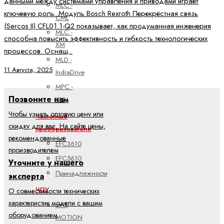
данными между системами управления и приводами играет
MLC -
ключевую роль. Модуль Bosch Rexroth Перекрёстная связь
CML
(Sercos II) CFL01.1-Q2 показывает, как продуманная инженерия
MLC -
способна повысить эффективность и гибкость технологических
XM
процессов. Оснащ..
MLD -
11 Августа, 2025
IndraDrive
MPC -
Позвоните нам
YM
Чтобы узнать оптовую цену или
Частотные
скидку для вас. На сайте цены,
преобразователи
рекомендованные
EFC3610
производителем
EFC5610
Уточните у нашего
Принадлежности
эксперта
ЧПУ
О совместимости технических
характеристик модели с вашим
ctrlX
оборудованием
MOTION