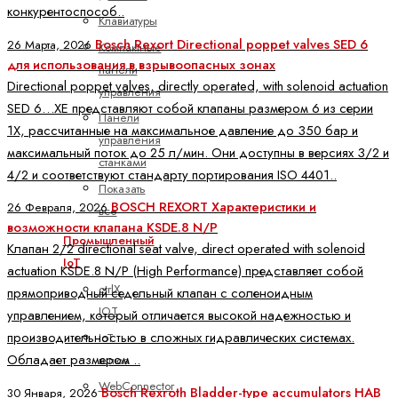
конкурентоспособ..
Клавиатуры
Bosch Rexort Directional poppet valves SED 6
26 Марта, 2026
Компактные
для использования в взрывоопасных зонах
панели
Directional poppet valves, directly operated, with solenoid actuation
управления
SED 6…XE представляют собой клапаны размером 6 из серии
Панели
1X, рассчитанные на максимальное давление до 350 бар и
управления
максимальный поток до 25 л/мин. Они доступны в версиях 3/2 и
станками
4/2 и соответствуют стандарту портирования ISO 4401..
Показать
BOSCH REXORT Характеристики и
26 Февраля, 2026
все
возможности клапана KSDE.8 N/P
Промышленный
Клапан 2/2 directional seat valve, direct operated with solenoid
IoT
actuation KSDE.8 N/P (High Performance) представляет собой
ctrlX
прямоприводный седельный клапан с соленоидным
IOT
управлением, который отличается высокой надежностью и
производительностью в сложных гидравлических системах.
IoT
Обладает размером ..
шлюз
WebConnector
Bosch Rexroth Bladder-type accumulators HAB
30 Января, 2026