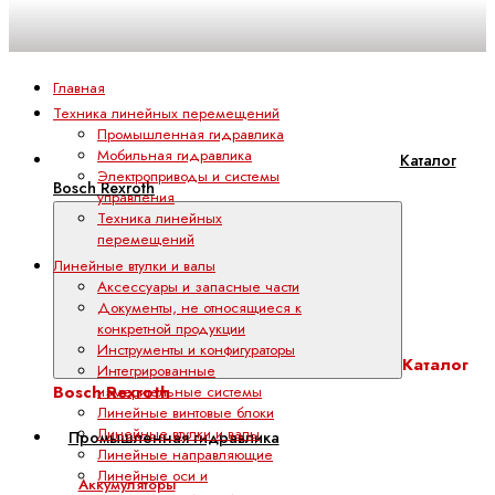
Главная
Техника линейных перемещений
Промышленная гидравлика
Мобильная гидравлика
Каталог
Электроприводы и системы
Bosch Rexroth
управления
Техника линейных
перемещений
Линейные втулки и валы
Аксессуары и запасные части
Документы, не относящиеся к
конкретной продукции
Инструменты и конфигураторы
Каталог
Интегрированные
Bosch Rexroth
измерительные системы
Линейные винтовые блоки
Линейные втулки и валы
Промышленная гидравлика
Линейные направляющие
Линейные оси и
Аккумуляторы