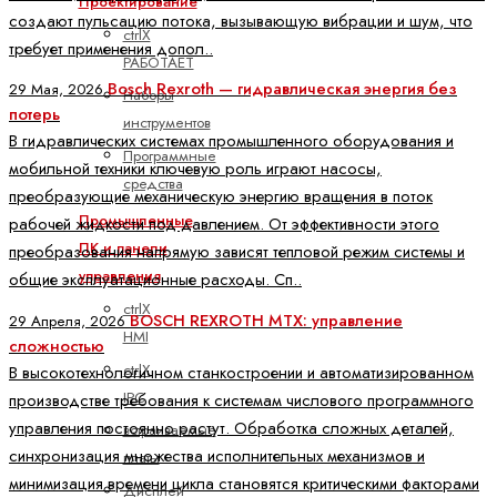
Проектирование
создают пульсацию потока, вызывающую вибрации и шум, что
ctrlX
требует применения допол..
РАБОТАЕТ
Bosch Rexroth — гидравлическая энергия без
29 Мая, 2026
Наборы
потерь
инструментов
В гидравлических системах промышленного оборудования и
Программные
мобильной техники ключевую роль играют насосы,
средства
преобразующие механическую энергию вращения в поток
Промышленные
рабочей жидкости под давлением. От эффективности этого
ПК и панели
преобразования напрямую зависят тепловой режим системы и
управления
общие эксплуатационные расходы. Сп..
ctrlX
BOSCH REXROTH MTX: управление
29 Апреля, 2026
HMI
сложностью
ctrlX
В высокотехнологичном станкостроении и автоматизированном
IPC
производстве требования к системам числового программного
управления постоянно растут. Обработка сложных деталей,
встраиваемые
синхронизация множества исполнительных механизмов и
платы
минимизация времени цикла становятся критическими факторами
Дисплей