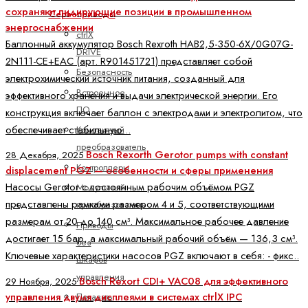
сохраняют лидирующие позиции в промышленном
Сервоприводы
энергоснабжении
ctrlX
Баллонный аккумулятор Bosch Rexroth HAB2,5-350-6X/0G07G-
DRIVE
2N111-CE+EAC (арт. R901451721) представляет собой
Безопасность
электрохимический источник питания, созданный для
Встроенное
эффективного хранения и выдачи электрической энергии. Его
ПО
конструкция включает баллон с электродами и электролитом, что
обеспечивает стабильную ..
Компактный
преобразователь
Bosch Rexorth Gerotor pumps with constant
28 Декабря, 2025
Контроллеры
displacement PGZ — особенности и сферы применения
Насосы Gerotor с постоянным рабочим объёмом PGZ
Модульный
представлены рамками размером 4 и 5, соответствующими
преобразователь
размерам от 20 до 140 см³. Максимальное рабочее давление
Приводы
достигает 15 бар, а максимальный рабочий объём — 136,3 см³.
без
Ключевые характеристики насосов PGZ включают в себя: - фикс..
шкафов
управления
Bosch Rexort CDI+ VAC08 для эффективного
29 Ноября, 2025
управления двумя дисплеями в системах ctrlX IPC
Показать