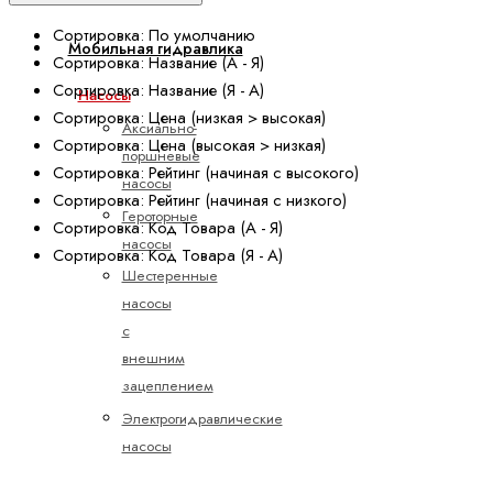
Сортировка: По умолчанию
Мобильная гидравлика
Сортировка: Название (А - Я)
Сортировка: Название (Я - А)
Насосы
Сортировка: Цена (низкая > высокая)
Аксиально-
Сортировка: Цена (высокая > низкая)
поршневые
Сортировка: Рейтинг (начиная с высокого)
насосы
Сортировка: Рейтинг (начиная с низкого)
Героторные
Сортировка: Код Товара (А - Я)
насосы
Сортировка: Код Товара (Я - А)
Шестеренные
насосы
с
внешним
зацеплением
Электрогидравлические
насосы