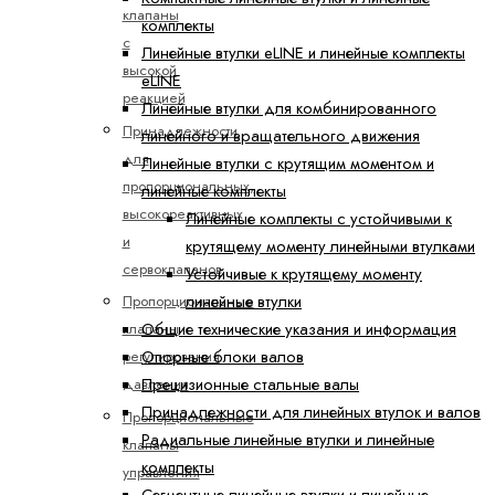
клапаны
комплекты
с
Линейные втулки eLINE и линейные комплекты
высокой
eLINE
реакцией
Линейные втулки для комбинированного
Принадлежности
линейного и вращательного движения
для
Линейные втулки с крутящим моментом и
пропорциональных,
линейные комплекты
высокореактивных
Линейные комплекты с устойчивыми к
и
крутящему моменту линейными втулками
сервоклапанов
Устойчивые к крутящему моменту
линейные втулки
Пропорциональные
Общие технические указания и информация
клапаны
Опорные блоки валов
регулирования
Прецизионные стальные валы
давления
Принадлежности для линейных втулок и валов
Пропорциональные
Радиальные линейные втулки и линейные
клапаны
комплекты
управления
Сегментные линейные втулки и линейные