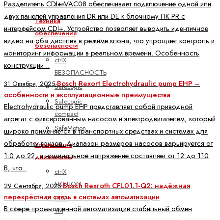
Разделитель CDI+ VAC08 обеспечивает подключение одной или
все
двух панелей управления DR или DE к блочному ПК PR с
Техника
интерфейсом CDI+. Устройство позволяет выводить идентичное
обеспечения
видео на оба дисплея в режиме клона, что упрощает контроль и
безопасности
мониторинг информации в реальном времени. Особенность
ctrlX
конструкции ..
БЕЗОПАСНОСТЬ
Bosch Rexort Electrohydraulic pump EHP –
31 Октября, 2025
SafeLogic
особенности и эксплуатационные преимущества
SafeLogic
Electrohydraulic pump EHP представляет собой приводной
compact
агрегат с фиксированным насосом и электродвигателем, который
SafeMotion
широко применяется в транспортных средствах и системах для
обработки грузов. Диапазон размеров насосов варьируется от
Управление
1.0 до 22, а номинальное напряжение составляет от 12 до 110
движением
В, что..
ctrlX
MOTION
Bosch Rexroth CFL01.1-Q2: надёжная
29 Сентября, 2025
перекрёстная связь в системах автоматизации
FTS -
В сфере промышленной автоматизации стабильный обмен
YM