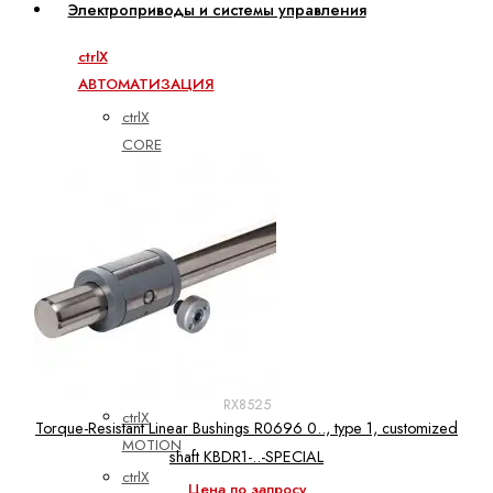
Электроприводы и системы управления
ctrlX
АВТОМАТИЗАЦИЯ
ctrlX
CORE
ctrlX
DRIVE
ctrlX
HMI
ctrlX
IOT
ctrlX
IPC
RX8525
ctrlX
Torque-Resistant Linear Bushings R0696 0.., type 1, customized
MOTION
shaft KBDR1-..-SPECIAL
ctrlX
Цена по запросу