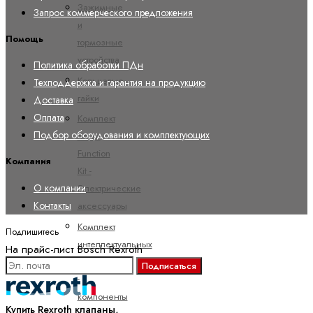
Зажимные
Запрос коммерческого предложения
и
Помощь
тормозные
устройства
Политика обработки ПДн
Кольцевые
Техподдержка и гарантия на продукцию
гайки
Доставка
Оплата
Комплект
Подбор оборудования и комплектующих
Smart
Function
Компания
Kit -
О компании
Электрические
Контакты
аксессуары
Комплект
Подпишитесь
интеллектуальных
На прайс-лист Bosch Rexroth
функций
Подписаться
-
компоненты
Купить Rexroth клапаны,