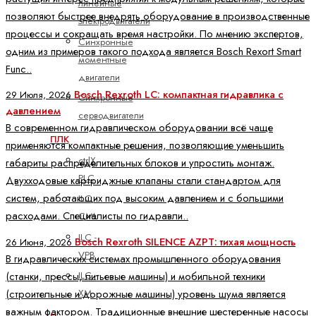
линейные
позволяют быстрее внедрять оборудование в производственные
электродвигатели
процессы и сокращать время настройки. По мнению экспертов,
Синхронные
одним из примеров такого подхода является Bosch Rexort Smart
моментные
Func..
двигатели
Bosch Rexroth LC: компактная гидравлика с
29 Июля, 2026
Синхронные
давлением
серводвигатели
В современном гидравлическом оборудовании всё чаще
ПЛК
применяются компактные решения, позволяющие уменьшить
ctrlX
габариты распределительных блоков и упростить монтаж.
PLC
Двухходовые картриджные клапаны стали стандартом для
систем, работающих под высоким давлением и с большими
ILC -
расходами. Специалисты по гидравли..
CML
ILC -
Bosch Rexroth SILENCE AZPT: тихая мощность
26 Июня, 2026
VPB
В гидравлических системах промышленного оборудования
ILC -
(станки, прессы, литьевые машины) и мобильной техники
XM
(строительные и дорожные машины) уровень шума является
важным фактором. Традиционные внешние шестеренные насосы