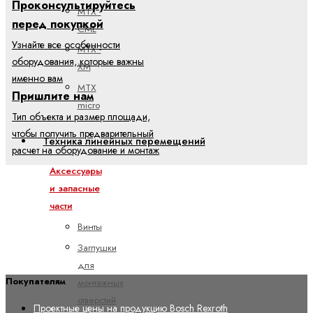
Проконсультируйтесь
MTX -
перед покупкой
CML
Узнайте все особенности
MTX -
оборудования, которые важны
XM
именно вам
MTX
Пришлите нам
micro
Тип объекта и размер площади,
чтобы получить предварительный
Техника линейных перемещений
расчет на оборудование и монтаж
Аксессуары
и запасные
части
Винты
Заглушки
для
Покупателям
монтажных
отверстий
Проектные цены на продукцию Bosch Rexroth