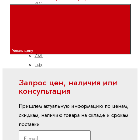
PLC
Показать
все
Встроенные
системы
управления
Узнать цену
CML
ctrlX
CORE
Запрос цен, наличия или
XM
консультация
YM
вх./вых (I/O)
Пришлем актуальную информацию по ценам,
S20
скидкам, наличию товара на складе и срокам
(IP20)
поставки
S67E
(IP65/IP67)