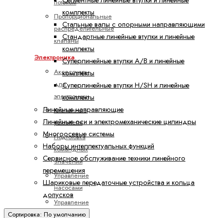
потоком
комплекты
Пропорциональные
Стальные валы с опорными направляющими
распределительные
Стандартные линейные втулки и линейные
клапаны
комплекты
Электроника
Суперлинейные втулки A/B и линейные
Аксессуары
комплекты
для
Суперлинейные втулки H/SH и линейные
электроники
комплекты
Линейные направляющие
Клапанные
Линейные оси и электромеханические цилиндры
усилители
Многоосевые системы
Подготовка
Наборы интеллектуальных функций
командных
Сервисное обслуживание техники линейного
значений
перемещения
Управление
Шариковые передаточные устройства и кольца
насосами
допусков
Управление
осями
Сортировка: По умолчанию