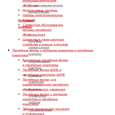
электромеханические
цилиндры
Гидропневматические
Многоосевые системы
аккумуляторы
Наборы интеллектуальных
функций
Вкл/выкл
Сервисное обслуживание
клапаны
техники линейного
2-
перемещения
Шариковые передаточные
ходовые
устройства и кольца допусков
картриджные
Линейные втулки с крутящим моментом и линейные
клапаны
комплекты
Компактные линейные втулки
Изолирующие
и линейные комплекты
клапаны
Линейные втулки eLINE и
линейные комплекты eLINE
Клапаны
Линейные втулки для
давления
комбинированного линейного
Клапаны
и вращательного движения
Линейные втулки с крутящим
управления
моментом и линейные
потоком
комплекты
Общие технические указания
Направленные
и информация