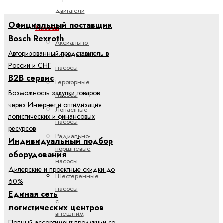
двигатели
Официальный поставщик
Насосы
Bosch Rexroth
Аксиально-
Авторизованный представитель в
поршневые
России и СНГ
насосы
B2B сервис
Героторные
Возможность закупки товаров
насосы
через Интернет и оптимизация
Лопастные
логистических и финансовых
насосы
ресурсов
Радиально-
Индивидуальный подбор
поршневые
оборудования
насосы
Дилерские и проектные скидки до
Шестеренные
60%
насосы
Единая сеть
с
логистических центров
внешним
Полный ассортимент продукции со