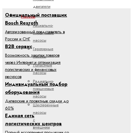
двигатели
Официальный поставщик
Насосы
Bosch Rexroth
Аксиально-
Авторизованный представитель в
поршневые
России и СНГ
насосы
B2B сервис
Героторные
Возможность закупки товаров
насосы
через Интернет и оптимизация
Лопастные
логистических и финансовых
насосы
ресурсов
Радиально-
Индивидуальный подбор
поршневые
оборудования
насосы
Дилерские и проектные скидки до
Шестеренные
60%
насосы
Единая сеть
с
логистических центров
внешним
Полный ассортимент продукции со