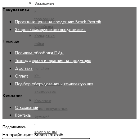
Зажимные
Покупателям
и
тормозные
Проектные цены на продукцию Bosch Rexroth
устройства
Запрос коммерческого предложения
Кольцевые
Помощь
гайки
Комплект
Политика обработки ПДн
Smart
Техподдержка и гарантия на продукцию
Function
Доставка
Kit -
Оплата
Электрические
Подбор оборудования и комплектующих
аксессуары
Компания
Комплект
О компании
интеллектуальных
Контакты
функций
-
Подпишитесь
компоненты
На прайс-лист Bosch Rexroth