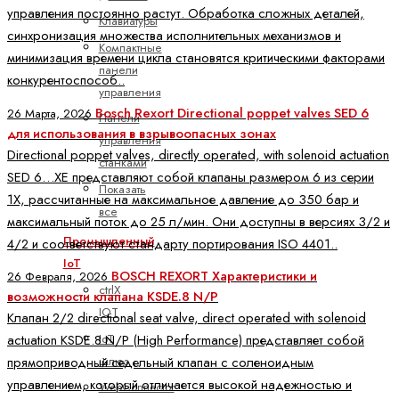
управления постоянно растут. Обработка сложных деталей,
Клавиатуры
синхронизация множества исполнительных механизмов и
Компактные
минимизация времени цикла становятся критическими факторами
панели
конкурентоспособ..
управления
Bosch Rexort Directional poppet valves SED 6
26 Марта, 2026
Панели
для использования в взрывоопасных зонах
управления
Directional poppet valves, directly operated, with solenoid actuation
станками
SED 6…XE представляют собой клапаны размером 6 из серии
Показать
1X, рассчитанные на максимальное давление до 350 бар и
все
максимальный поток до 25 л/мин. Они доступны в версиях 3/2 и
Промышленный
4/2 и соответствуют стандарту портирования ISO 4401..
IoT
BOSCH REXORT Характеристики и
26 Февраля, 2026
ctrlX
возможности клапана KSDE.8 N/P
IOT
Клапан 2/2 directional seat valve, direct operated with solenoid
IoT
actuation KSDE.8 N/P (High Performance) представляет собой
шлюз
прямоприводный седельный клапан с соленоидным
управлением, который отличается высокой надежностью и
WebConnector