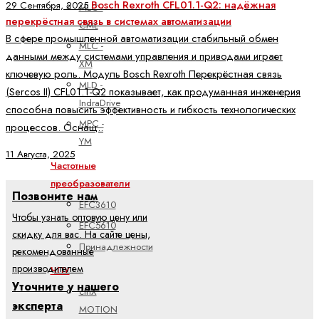
Bosch Rexroth CFL01.1-Q2: надёжная
29 Сентября, 2025
MLC -
перекрёстная связь в системах автоматизации
CML
В сфере промышленной автоматизации стабильный обмен
MLC -
данными между системами управления и приводами играет
XM
ключевую роль. Модуль Bosch Rexroth Перекрёстная связь
MLD -
(Sercos II) CFL01.1-Q2 показывает, как продуманная инженерия
IndraDrive
способна повысить эффективность и гибкость технологических
MPC -
процессов. Оснащ..
YM
11 Августа, 2025
Частотные
преобразователи
Позвоните нам
EFC3610
Чтобы узнать оптовую цену или
EFC5610
скидку для вас. На сайте цены,
Принадлежности
рекомендованные
производителем
ЧПУ
Уточните у нашего
ctrlX
эксперта
MOTION