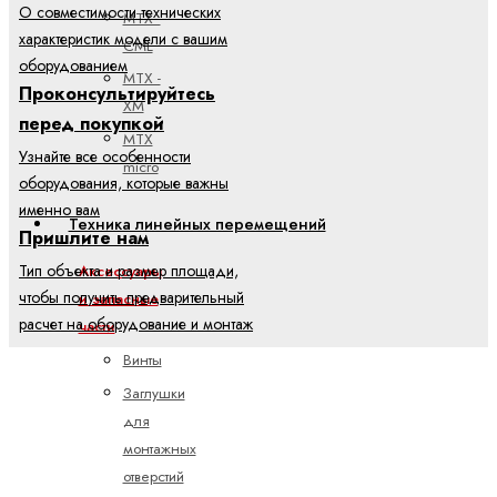
О совместимости технических
MTX -
характеристик модели с вашим
CML
оборудованием
MTX -
Проконсультируйтесь
XM
перед покупкой
MTX
Узнайте все особенности
micro
оборудования, которые важны
именно вам
Техника линейных перемещений
Пришлите нам
Тип объекта и размер площади,
Аксессуары
чтобы получить предварительный
и запасные
расчет на оборудование и монтаж
части
Винты
Заглушки
для
монтажных
отверстий