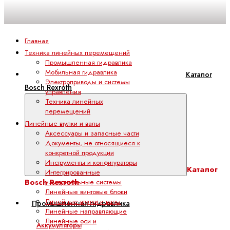
Главная
Техника линейных перемещений
Промышленная гидравлика
Мобильная гидравлика
Каталог
Электроприводы и системы
Bosch Rexroth
управления
Техника линейных
перемещений
Линейные втулки и валы
Аксессуары и запасные части
Документы, не относящиеся к
конкретной продукции
Инструменты и конфигураторы
Каталог
Интегрированные
Bosch Rexroth
измерительные системы
Линейные винтовые блоки
Линейные втулки и валы
Промышленная гидравлика
Линейные направляющие
Линейные оси и
Аккумуляторы