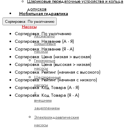
Шариковые передаточные устройства и кольца
допусков
Мобильная гидравлика
Сортировка: По умолчанию
Насосы
Сортировка: По умолчанию
Аксиально-
Сортировка: Название (А - Я)
поршневые
Сортировка: Название (Я - А)
насосы
Сортировка: Цена (низкая > высокая)
Героторные
Сортировка: Цена (высокая > низкая)
насосы
Сортировка: Рейтинг (начиная с высокого)
Шестеренные
Сортировка: Рейтинг (начиная с низкого)
насосы
Сортировка: Код Товара (А - Я)
с
Сортировка: Код Товара (Я - А)
внешним
зацеплением
Электрогидравлические
насосы