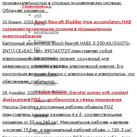
производительностью в сложных гидравлических системах.
Сервоприводы
Обладает размером ..
ctrlX
Bosch Rexroth Bladder-type accumulators HAB
30 Января, 2026
DRIVE
сохраняют лидирующие позиции в промышленном
Безопасность
энергоснабжении
Встроенное
Баллонный аккумулятор Bosch Rexroth HAB2,5-350-6X/0G07G-
ПО
2N111-CE+EAC (арт. R901451721) представляет собой
Компактный
электрохимический источник питания, созданный для
преобразователь
эффективного хранения и выдачи электрической энергии. Его
конструкция включает баллон с электродами и электролитом, что
Контроллеры
обеспечивает стабильную ..
Модульный
преобразователь
Bosch Rexorth Gerotor pumps with constant
28 Декабря, 2025
displacement PGZ — особенности и сферы применения
Приводы
Насосы Gerotor с постоянным рабочим объёмом PGZ
без
представлены рамками размером 4 и 5, соответствующими
шкафов
размерам от 20 до 140 см³. Максимальное рабочее давление
управления
достигает 15 бар, а максимальный рабочий объём — 136,3 см³.
Показать