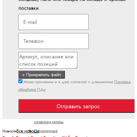
Полевая
поставки
линия
(IP67)
Поточный
(IP20)
Двигатели и
редукторы
ctrlX
DRIVE
+ Прикрепить файл
Асинхронные
Мною прочитаны и я даю согласие с документом
Политика
серводвигатели
обработки ПДн
Высокоскоростные
двигатели
Отправить запрос
Планетарные
серворедукторы
Все новости
Синхронные
Новости