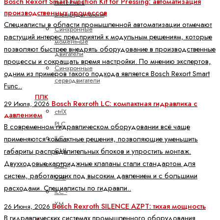
Bosch Rexort Smart Function Kit for Pressing: автоматизация
линейные
производственных процессов
электродвигатели
Специалисты в области промышленной автоматизации отмечают
Синхронные
растущий интерес предприятий к модульным решениям, которые
моментные
позволяют быстрее внедрять оборудование в производственные
двигатели
процессы и сокращать время настройки. По мнению экспертов,
Синхронные
одним из примеров такого подхода является Bosch Rexort Smart
серводвигатели
Func..
ПЛК
Bosch Rexroth LC: компактная гидравлика с
29 Июля, 2026
ctrlX
давлением
PLC
В современном гидравлическом оборудовании всё чаще
ILC -
применяются компактные решения, позволяющие уменьшить
CML
габариты распределительных блоков и упростить монтаж.
Двухходовые картриджные клапаны стали стандартом для
ILC -
систем, работающих под высоким давлением и с большими
VPB
расходами. Специалисты по гидравли..
ILC -
XM
Bosch Rexroth SILENCE AZPT: тихая мощность
26 Июня, 2026
В гидравлических системах промышленного оборудования