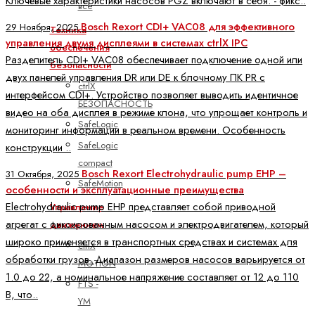
Ключевые характеристики насосов PGZ включают в себя: - фикс..
все
Bosch Rexort CDI+ VAC08 для эффективного
29 Ноября, 2025
Техника
управления двумя дисплеями в системах ctrlX IPC
обеспечения
Разделитель CDI+ VAC08 обеспечивает подключение одной или
безопасности
двух панелей управления DR или DE к блочному ПК PR с
ctrlX
интерфейсом CDI+. Устройство позволяет выводить идентичное
БЕЗОПАСНОСТЬ
видео на оба дисплея в режиме клона, что упрощает контроль и
SafeLogic
мониторинг информации в реальном времени. Особенность
SafeLogic
конструкции ..
compact
Bosch Rexort Electrohydraulic pump EHP –
31 Октября, 2025
SafeMotion
особенности и эксплуатационные преимущества
Electrohydraulic pump EHP представляет собой приводной
Управление
агрегат с фиксированным насосом и электродвигателем, который
движением
широко применяется в транспортных средствах и системах для
ctrlX
обработки грузов. Диапазон размеров насосов варьируется от
MOTION
1.0 до 22, а номинальное напряжение составляет от 12 до 110
FTS -
В, что..
YM