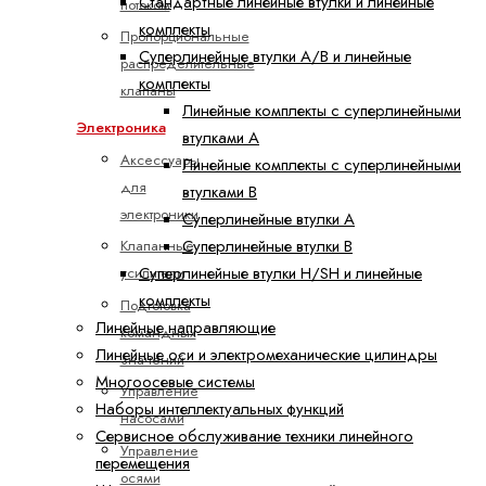
Стандартные линейные втулки и линейные
потоком
комплекты
Пропорциональные
Суперлинейные втулки A/B и линейные
распределительные
комплекты
клапаны
Линейные комплекты с суперлинейными
Электроника
втулками A
Аксессуары
Линейные комплекты с суперлинейными
для
втулками B
электроники
Суперлинейные втулки A
Суперлинейные втулки B
Клапанные
Суперлинейные втулки H/SH и линейные
усилители
комплекты
Подготовка
Линейные направляющие
командных
Линейные оси и электромеханические цилиндры
значений
Многоосевые системы
Управление
Наборы интеллектуальных функций
насосами
Сервисное обслуживание техники линейного
Управление
перемещения
осями