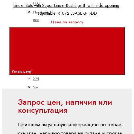
PLC
Linear Sets with Super Linear Bushings B, with side opening,
Показать
adjustable, R1072 LSASE-B-..-DD
все
Цена по запросу
Встроенные
системы
управления
CML
ctrlX
CORE
Узнать цену
XM
YM
вх./вых (I/O)
Запрос цен, наличия или
S20
консультация
(IP20)
S67E
Пришлем актуальную информацию по ценам,
(IP65/IP67)
скидкам, наличию товара на складе и срокам