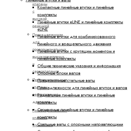
клапаны
Компактные линейные втулки и линейные
с
комплекты
высокой
Линейные втулки eLINE и линейные комплекты
реакцией
eLINE
Принадлежности
Линейные втулки для комбинированного
для
линейного и вращательного движения
пропорциональных,
Линейные втулки с крутящим моментом и
высокореактивных
линейные комплекты
и
Общие технические указания и информация
сервоклапанов
Опорные блоки валов
Пропорциональные
Прецизионные стальные валы
клапаны
Принадлежности для линейных втулок и валов
регулирования
Радиальные линейные втулки и линейные
давления
комплекты
Сегментные линейные втулки и линейные
Пропорциональные
комплекты
клапаны
Стальные валы с опорными направляющими
управления