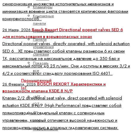
синхронизация множества исполнительных механизмов и
Клавиатуры
минимизация времени цикла становятся критическими факторами
Компактные
конкурентоспособ..
панели
Bosch Rexort Directional poppet valves SED 6
26 Марта, 2026
управления
для использования в взрывоопасных зонах
Панели
Directional poppet valves, directly operated, with solenoid actuation
управления
SED 6…XE представляют собой клапаны размером 6 из серии
станками
1X, рассчитанные на максимальное давление до 350 бар и
Показать
максимальный поток до 25 л/мин. Они доступны в версиях 3/2 и
все
4/2 и соответствуют стандарту портирования ISO 4401..
Промышленный
BOSCH REXORT Характеристики и
26 Февраля, 2026
IoT
возможности клапана KSDE.8 N/P
ctrlX
Клапан 2/2 directional seat valve, direct operated with solenoid
IOT
actuation KSDE.8 N/P (High Performance) представляет собой
прямоприводный седельный клапан с соленоидным
IoT
управлением, который отличается высокой надежностью и
шлюз
производительностью в сложных гидравлических системах.
WebConnector