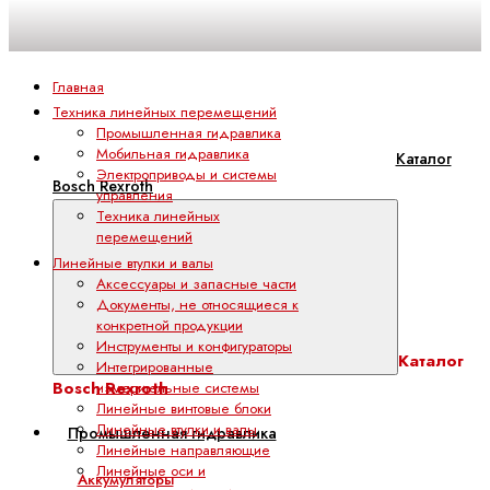
Главная
Техника линейных перемещений
Промышленная гидравлика
Мобильная гидравлика
Каталог
Электроприводы и системы
Bosch Rexroth
управления
Техника линейных
перемещений
Линейные втулки и валы
Аксессуары и запасные части
Документы, не относящиеся к
конкретной продукции
Инструменты и конфигураторы
Каталог
Интегрированные
Bosch Rexroth
измерительные системы
Линейные винтовые блоки
Линейные втулки и валы
Промышленная гидравлика
Линейные направляющие
Линейные оси и
Аккумуляторы