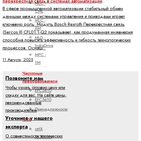
перекрёстная связь в системах автоматизации
MLC -
В сфере промышленной автоматизации стабильный обмен
CML
данными между системами управления и приводами играет
MLC -
ключевую роль. Модуль Bosch Rexroth Перекрёстная связь
XM
(Sercos II) CFL01.1-Q2 показывает, как продуманная инженерия
MLD -
способна повысить эффективность и гибкость технологических
IndraDrive
процессов. Оснащ..
MPC -
11 Августа, 2025
YM
Частотные
Позвоните нам
преобразователи
Чтобы узнать оптовую цену или
EFC3610
скидку для вас. На сайте цены,
EFC5610
рекомендованные
Принадлежности
производителем
Уточните у нашего
ЧПУ
эксперта
ctrlX
О совместимости технических
MOTION