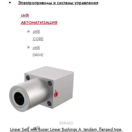
Электроприводы и системы управления
ctrlX
АВТОМАТИЗАЦИЯ
ctrlX
CORE
ctrlX
DRIVE
ctrlX
HMI
ctrlX
IOT
ctrlX
IPC
ctrlX
MOTION
RX8460
ctrlX
Linear Sets with Super Linear Bushings A, tandem, flanged type,