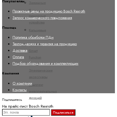
Покупателям
Зажимные
и
Проектные цены на продукцию Bosch Rexroth
тормозные
Запрос коммерческого предложения
устройства
Помощь
Кольцевые
гайки
Политика обработки ПДн
Техподдержка и гарантия на продукцию
Комплект
Доставка
Smart
Оплата
Function
Подбор оборудования и комплектующих
Kit -
Электрические
Компания
аксессуары
О компании
Комплект
Контакты
интеллектуальных
функций
Подпишитесь
-
На прайс-лист Bosch Rexroth
компоненты
Подписаться