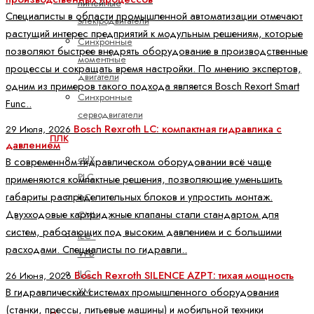
линейные
Специалисты в области промышленной автоматизации отмечают
электродвигатели
растущий интерес предприятий к модульным решениям, которые
Синхронные
позволяют быстрее внедрять оборудование в производственные
моментные
процессы и сокращать время настройки. По мнению экспертов,
двигатели
одним из примеров такого подхода является Bosch Rexort Smart
Синхронные
Func..
серводвигатели
Bosch Rexroth LC: компактная гидравлика с
29 Июля, 2026
ПЛК
давлением
ctrlX
В современном гидравлическом оборудовании всё чаще
PLC
применяются компактные решения, позволяющие уменьшить
габариты распределительных блоков и упростить монтаж.
ILC -
Двухходовые картриджные клапаны стали стандартом для
CML
систем, работающих под высоким давлением и с большими
ILC -
расходами. Специалисты по гидравли..
VPB
ILC -
Bosch Rexroth SILENCE AZPT: тихая мощность
26 Июня, 2026
XM
В гидравлических системах промышленного оборудования
(станки, прессы, литьевые машины) и мобильной техники