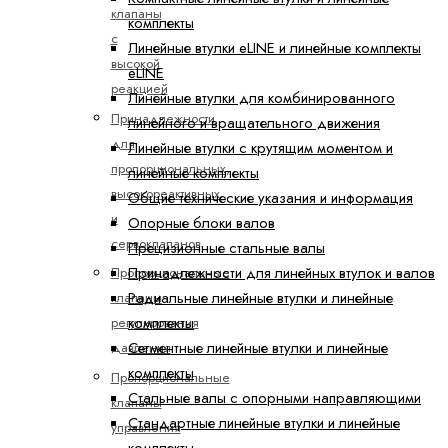
клапаны
комплекты
с
Линейные втулки eLINE и линейные комплекты
высокой
eLINE
реакцией
Линейные втулки для комбинированного
Принадлежности
линейного и вращательного движения
для
Линейные втулки с крутящим моментом и
пропорциональных,
линейные комплекты
высокореактивных
Общие технические указания и информация
и
Опорные блоки валов
сервоклапанов
Прецизионные стальные валы
Принадлежности для линейных втулок и валов
Пропорциональные
Радиальные линейные втулки и линейные
клапаны
комплекты
регулирования
Сегментные линейные втулки и линейные
давления
комплекты
Пропорциональные
Стальные валы с опорными направляющими
клапаны
Стандартные линейные втулки и линейные
управления
комплекты