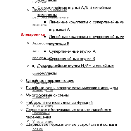
потоком
Суперлинейные втулки A/B и линейные
Пропорциональные
комплекты
распределительные
Линейные комплекты с суперлинейными
клапаны
втулками A
Электроника
Линейные комплекты с суперлинейными
Аксессуары
втулками B
для
Суперлинейные втулки A
электроники
Суперлинейные втулки B
Суперлинейные втулки H/SH и линейные
Клапанные
комплекты
усилители
Линейные направляющие
Подготовка
Линейные оси и электромеханические цилиндры
командных
Многоосевые системы
значений
Наборы интеллектуальных функций
Управление
Сервисное обслуживание техники линейного
насосами
перемещения
Управление
Шариковые передаточные устройства и кольца
осями