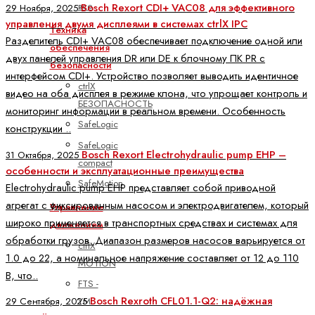
все
Bosch Rexort CDI+ VAC08 для эффективного
29 Ноября, 2025
управления двумя дисплеями в системах ctrlX IPC
Техника
Разделитель CDI+ VAC08 обеспечивает подключение одной или
обеспечения
двух панелей управления DR или DE к блочному ПК PR с
безопасности
интерфейсом CDI+. Устройство позволяет выводить идентичное
ctrlX
видео на оба дисплея в режиме клона, что упрощает контроль и
БЕЗОПАСНОСТЬ
мониторинг информации в реальном времени. Особенность
SafeLogic
конструкции ..
SafeLogic
Bosch Rexort Electrohydraulic pump EHP –
31 Октября, 2025
compact
особенности и эксплуатационные преимущества
SafeMotion
Electrohydraulic pump EHP представляет собой приводной
агрегат с фиксированным насосом и электродвигателем, который
Управление
широко применяется в транспортных средствах и системах для
движением
обработки грузов. Диапазон размеров насосов варьируется от
ctrlX
1.0 до 22, а номинальное напряжение составляет от 12 до 110
MOTION
В, что..
FTS -
Bosch Rexroth CFL01.1-Q2: надёжная
YM
29 Сентября, 2025