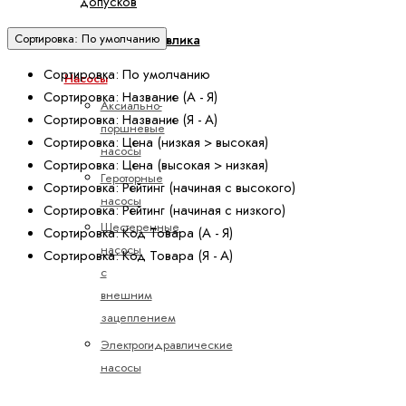
допусков
Сортировка: По умолчанию
Мобильная гидравлика
Сортировка: По умолчанию
Насосы
Сортировка: Название (А - Я)
Аксиально-
Сортировка: Название (Я - А)
поршневые
Сортировка: Цена (низкая > высокая)
насосы
Сортировка: Цена (высокая > низкая)
Героторные
Сортировка: Рейтинг (начиная с высокого)
насосы
Сортировка: Рейтинг (начиная с низкого)
Шестеренные
Сортировка: Код Товара (А - Я)
насосы
Сортировка: Код Товара (Я - А)
с
внешним
зацеплением
Электрогидравлические
насосы