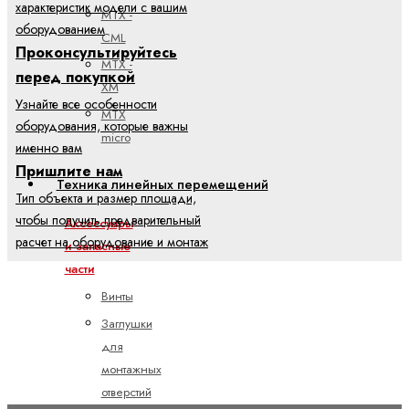
характеристик модели с вашим
MTX -
оборудованием
CML
Проконсультируйтесь
MTX -
перед покупкой
XM
Узнайте все особенности
MTX
оборудования, которые важны
micro
именно вам
Пришлите нам
Техника линейных перемещений
Тип объекта и размер площади,
чтобы получить предварительный
Аксессуары
расчет на оборудование и монтаж
и запасные
части
Винты
Заглушки
для
монтажных
отверстий