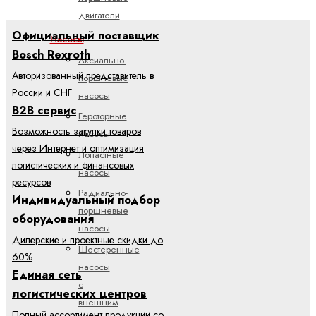
двигатели
Официальный поставщик
Насосы
Bosch Rexroth
Аксиально-
Авторизованный представитель в
поршневые
России и СНГ
насосы
B2B сервис
Героторные
Возможность закупки товаров
насосы
через Интернет и оптимизация
Лопастные
логистических и финансовых
насосы
ресурсов
Радиально-
Индивидуальный подбор
поршневые
оборудования
насосы
Дилерские и проектные скидки до
Шестеренные
60%
насосы
Единая сеть
с
логистических центров
внешним
Полный ассортимент продукции со