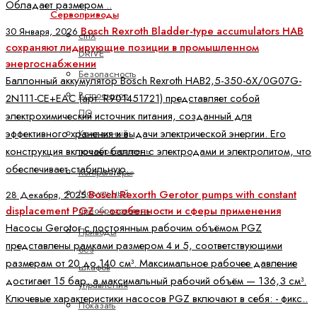
Обладает размером ..
Сервоприводы
Bosch Rexroth Bladder-type accumulators HAB
30 Января, 2026
ctrlX
сохраняют лидирующие позиции в промышленном
DRIVE
энергоснабжении
Безопасность
Баллонный аккумулятор Bosch Rexroth HAB2,5-350-6X/0G07G-
Встроенное
2N111-CE+EAC (арт. R901451721) представляет собой
ПО
электрохимический источник питания, созданный для
эффективного хранения и выдачи электрической энергии. Его
Компактный
конструкция включает баллон с электродами и электролитом, что
преобразователь
обеспечивает стабильную ..
Контроллеры
Модульный
Bosch Rexorth Gerotor pumps with constant
28 Декабря, 2025
displacement PGZ — особенности и сферы применения
преобразователь
Насосы Gerotor с постоянным рабочим объёмом PGZ
Приводы
представлены рамками размером 4 и 5, соответствующими
без
размерам от 20 до 140 см³. Максимальное рабочее давление
шкафов
достигает 15 бар, а максимальный рабочий объём — 136,3 см³.
управления
Ключевые характеристики насосов PGZ включают в себя: - фикс..
Показать