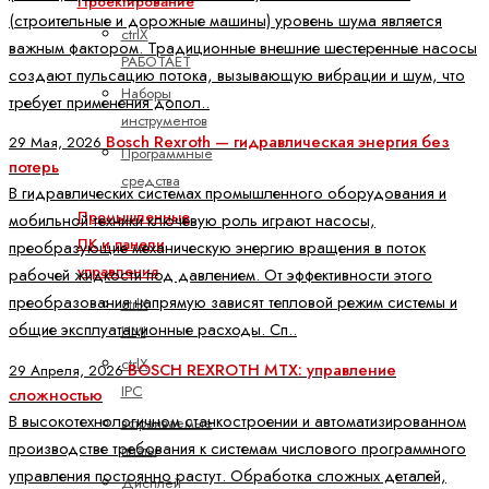
Проектирование
(строительные и дорожные машины) уровень шума является
ctrlX
важным фактором. Традиционные внешние шестеренные насосы
РАБОТАЕТ
создают пульсацию потока, вызывающую вибрации и шум, что
Наборы
требует применения допол..
инструментов
Bosch Rexroth — гидравлическая энергия без
29 Мая, 2026
Программные
потерь
средства
В гидравлических системах промышленного оборудования и
Промышленные
мобильной техники ключевую роль играют насосы,
ПК и панели
преобразующие механическую энергию вращения в поток
управления
рабочей жидкости под давлением. От эффективности этого
преобразования напрямую зависят тепловой режим системы и
ctrlX
общие эксплуатационные расходы. Сп..
HMI
ctrlX
BOSCH REXROTH MTX: управление
29 Апреля, 2026
IPC
сложностью
В высокотехнологичном станкостроении и автоматизированном
встраиваемые
производстве требования к системам числового программного
платы
управления постоянно растут. Обработка сложных деталей,
Дисплей