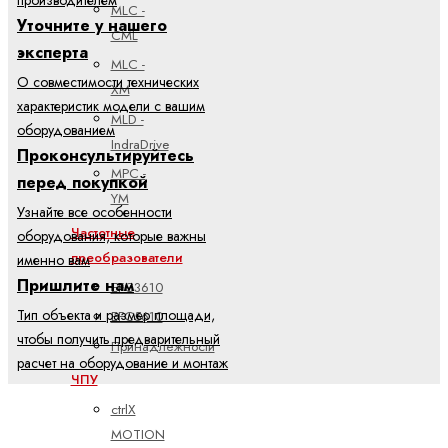
MLC -
Уточните у нашего
CML
эксперта
MLC -
О совместимости технических
XM
характеристик модели с вашим
MLD -
оборудованием
IndraDrive
Проконсультируйтесь
MPC -
перед покупкой
YM
Узнайте все особенности
Частотные
оборудования, которые важны
преобразователи
именно вам
Пришлите нам
EFC3610
Тип объекта и размер площади,
EFC5610
чтобы получить предварительный
Принадлежности
расчет на оборудование и монтаж
ЧПУ
ctrlX
MOTION