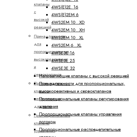
клапаны
4WS(E)2E. 16
с
4WS(E)2EM 6
высокой
4WS2EM 10...XD
реакцией
4WS2EM 10...XH
Принадлежности
4WS2EM 10...XL
для
4WS2EM 6...XL
пропорциональных,
4WSE3E 16
высокореактивных
4WSE3E 25
и
4WSE3E 32
сервоклапанов
Направляющие клапаны с высокой реакцией
Принадлежности для пропорциональных,
Пропорциональные
высокореактивных и сервоклапанов
клапаны
Пропорциональные клапаны регулирования
регулирования
давления
давления
Пропорциональные клапаны управления
Пропорциональные
потоком
клапаны
Пропорциональные распределительные
управления
клапаны