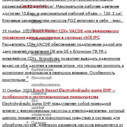
Сервоприводы
размерам от 20 до 140 см³. Максимальное рабочее давление
достигает 15 бар, а максимальный рабочий объём — 136,3 см³.
ctrlX
Ключевые характеристики насосов PGZ включают в себя: - фикс..
DRIVE
Безопасность
Bosch Rexort CDI+ VAC08 для эффективного
29 Ноября, 2025
управления двумя дисплеями в системах ctrlX IPC
Встроенное
Разделитель CDI+ VAC08 обеспечивает подключение одной или
ПО
двух панелей управления DR или DE к блочному ПК PR с
Компактный
интерфейсом CDI+. Устройство позволяет выводить идентичное
преобразователь
видео на оба дисплея в режиме клона, что упрощает контроль и
Контроллеры
мониторинг информации в реальном времени. Особенность
Модульный
конструкции ..
преобразователь
Bosch Rexort Electrohydraulic pump EHP –
31 Октября, 2025
Приводы
особенности и эксплуатационные преимущества
без
Electrohydraulic pump EHP представляет собой приводной
шкафов
агрегат с фиксированным насосом и электродвигателем, который
управления
широко применяется в транспортных средствах и системах для
Показать
обработки грузов. Диапазон размеров насосов варьируется от