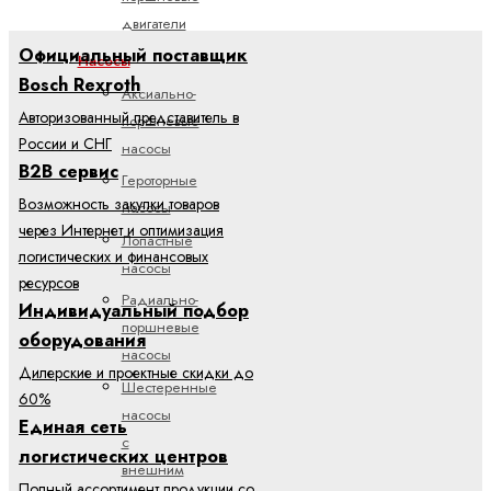
двигатели
Официальный поставщик
Насосы
Bosch Rexroth
Аксиально-
Авторизованный представитель в
поршневые
России и СНГ
насосы
B2B сервис
Героторные
Возможность закупки товаров
насосы
через Интернет и оптимизация
Лопастные
логистических и финансовых
насосы
ресурсов
Радиально-
Индивидуальный подбор
поршневые
оборудования
насосы
Дилерские и проектные скидки до
Шестеренные
60%
насосы
Единая сеть
с
логистических центров
внешним
Полный ассортимент продукции со