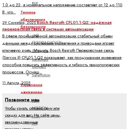
все
1.0 до 22, а номинальное напряжение составляет от 12 до 110
В, что..
Техника
обеспечения
Bosch Rexroth CFL01.1-Q2: надёжная
29 Сентября, 2025
безопасности
перекрёстная связь в системах автоматизации
ctrlX
В сфере промышленной автоматизации стабильный обмен
БЕЗОПАСНОСТЬ
данными между системами управления и приводами играет
ключевую роль. Модуль Bosch Rexroth Перекрёстная связь
SafeLogic
(Sercos II) CFL01.1-Q2 показывает, как продуманная инженерия
SafeLogic
способна повысить эффективность и гибкость технологических
compact
процессов. Оснащ..
SafeMotion
11 Августа, 2025
Управление
движением
Позвоните нам
ctrlX
MOTION
Чтобы узнать оптовую цену или
скидку для вас. На сайте цены,
FTS -
рекомендованные
YM
производителем