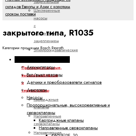
зацеплением
складов Европы и Азии с коротким
Шестеренные
сроком поставки
насосы
с
закрытого типа, R1035
внутренним
зацеплением
Категории продукции Bosch Rexroth
Электрогидравлические
насосы
Промышленная гидравлика
Аккумуляторы
Пропорциональные,
Вкл/выкл клапаны
высокореактивные
Датчики и преобразователи сигналов
и
Двигатели
сервоклапаны
Насосы
Картриджные
Пропорциональные, высокореактивные и
клапаны
сервоклапаны
Направленные
Картриджные клапаны
сервоклапаны
Направленные сервоклапаны
Направляющие
4WS(E)2E. 10