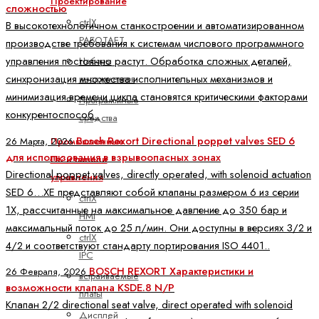
Проектирование
сложностью
ctrlX
В высокотехнологичном станкостроении и автоматизированном
РАБОТАЕТ
производстве требования к системам числового программного
управления постоянно растут. Обработка сложных деталей,
Наборы
синхронизация множества исполнительных механизмов и
инструментов
минимизация времени цикла становятся критическими факторами
Программные
конкурентоспособ..
средства
Bosch Rexort Directional poppet valves SED 6
26 Марта, 2026
Промышленные
для использования в взрывоопасных зонах
ПК и панели
Directional poppet valves, directly operated, with solenoid actuation
управления
SED 6…XE представляют собой клапаны размером 6 из серии
ctrlX
1X, рассчитанные на максимальное давление до 350 бар и
HMI
максимальный поток до 25 л/мин. Они доступны в версиях 3/2 и
ctrlX
4/2 и соответствуют стандарту портирования ISO 4401..
IPC
BOSCH REXORT Характеристики и
26 Февраля, 2026
встраиваемые
возможности клапана KSDE.8 N/P
платы
Клапан 2/2 directional seat valve, direct operated with solenoid
Дисплей