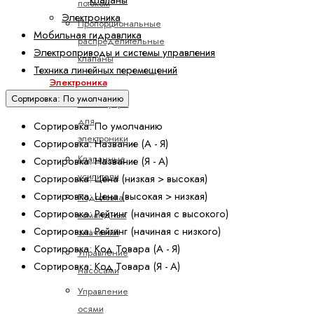
потоком
Электроника
Пропорциональные
Мобильная гидравлика
распределительные
Электроприводы и системы управления
клапаны
Техника линейных перемещений
Электроника
Сортировка: По умолчанию
Аксессуары
для
Сортировка: По умолчанию
электроники
Сортировка: Название (А - Я)
Клапанные
Сортировка: Название (Я - А)
усилители
Сортировка: Цена (низкая > высокая)
Сортировка: Цена (высокая > низкая)
Подготовка
Сортировка: Рейтинг (начиная с высокого)
командных
Сортировка: Рейтинг (начиная с низкого)
значений
Сортировка: Код Товара (А - Я)
Управление
Сортировка: Код Товара (Я - А)
насосами
Управление
осями