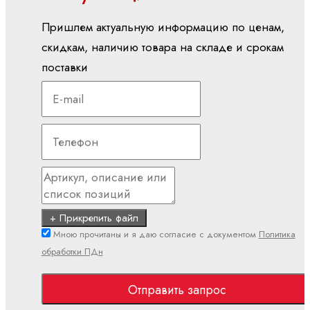
PLC
Пришлем актуальную информацию по ценам,
Показать
все
скидкам, наличию товара на складе и срокам
поставки
Встроенные
системы
управления
CML
ctrlX
CORE
XM
YM
+ Прикрепить файл
вх./вых (I/O)
Мною прочитаны и я даю согласие с документом
Политика
S20
обработки ПДн
(IP20)
S67E
Отправить запрос
(IP65/IP67)