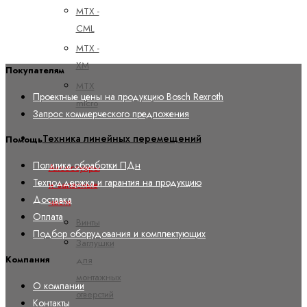
MTX -
CML
MTX -
XM
Покупателям
MTX
Проектные цены на продукцию Bosch Rexroth
micro
Запрос коммерческого предложения
Техника линейных перемещений
Помощь
Политика обработки ПДн
Аксессуары
Техподдержка и гарантия на продукцию
и запасные
Доставка
части
Оплата
Винты
Подбор оборудования и комплектующих
Заглушки
для
Компания
монтажных
О компании
отверстий
Контакты