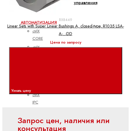
Электроприводы и системы управления
ctrlX
RX8449
АВТОМАТИЗАЦИЯ
Linear Sets with Super Linear Bushings A, closed-type, R1035 LSA-
ctrlX
A-..-DD
CORE
Цена по запросу
ctrlX
DRIVE
ctrlX
HMI
ctrlX
IOT
Узнать цену
ctrlX
IPC
ctrlX
Запрос цен, наличия или
MOTION
консультация
ctrlX