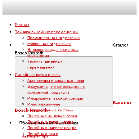
Главная
Техника линейных перемещений
Промышленная гидравлика
Мобильная гидравлика
Каталог
Электроприводы и системы
Bosch Rexroth
управления
Техника линейных
перемещений
Линейные втулки и валы
Аксессуары и запасные части
Документы, не относящиеся к
конкретной продукции
Инструменты и конфигураторы
Каталог
Интегрированные
Bosch Rexroth
измерительные системы
Линейные винтовые блоки
Линейные втулки и валы
Промышленная гидравлика
Линейные направляющие
Линейные оси и
Аккумуляторы