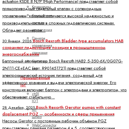
actuation KSDE.8 N/P (High Performance) представляет собой
Клавиатуры
прямоприводный седельный клапан с соленоидным
Компактные
управлением, который отличается высокой надежностью и
панели
производительностью в сложных гидравлических системах.
управления
Обладает размером ..
Панели
Bosch Rexroth Bladder-type accumulators HAB
30 Января, 2026
управления
сохраняют лидирующие позиции в промышленном
станками
энергоснабжении
Баллонный аккумулятор Bosch Rexroth HAB2,5-350-6X/0G07G-
Показать
2N111-CE+EAC (арт. R901451721) представляет собой
все
электрохимический источник питания, созданный для
Промышленный
эффективного хранения и выдачи электрической энергии. Его
IoT
конструкция включает баллон с электродами и электролитом, что
ctrlX
обеспечивает стабильную ..
IOT
Bosch Rexorth Gerotor pumps with constant
28 Декабря, 2025
IoT
displacement PGZ — особенности и сферы применения
шлюз
Насосы Gerotor с постоянным рабочим объёмом PGZ
WebConnector
представлены рамками размером 4 и 5, соответствующими