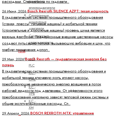
линейные
расходами. Специалисты по гидравли..
электродвигатели
Bosch Rexroth SILENCE AZPT: тихая мощность
26 Июня, 2026
Синхронные
В гидравлических системах промышленного оборудования
моментные
(станки, прессы, литьевые машины) и мобильной техники
двигатели
(строительные и дорожные машины) уровень шума является
Синхронные
важным фактором. Традиционные внешние шестеренные насосы
серводвигатели
создают пульсацию потока, вызывающую вибрации и шум, что
требует применения допол..
ПЛК
ctrlX
Bosch Rexroth — гидравлическая энергия без
29 Мая, 2026
потерь
PLC
В гидравлических системах промышленного оборудования и
ILC -
мобильной техники ключевую роль играют насосы,
CML
преобразующие механическую энергию вращения в поток
ILC -
рабочей жидкости под давлением. От эффективности этого
VPB
преобразования напрямую зависят тепловой режим системы и
ILC -
общие эксплуатационные расходы. Сп..
XM
BOSCH REXROTH MTX: управление
29 Апреля, 2026