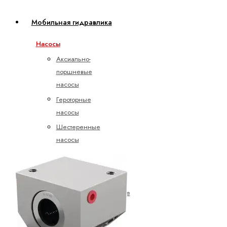
Мобильная гидравлика
Насосы
Аксиально-
поршневые
насосы
Героторные
насосы
Шестеренные
насосы
с
внешним
зацеплением
Электрогидравлические
насосы