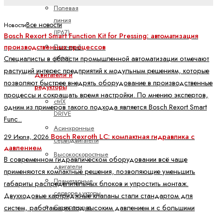
Полевая
линия
Все новости
Новости
(IP67)
Bosch Rexort Smart Function Kit for Pressing: автоматизация
производственных процессов
Поточный
Специалисты в области промышленной автоматизации отмечают
(IP20)
растущий интерес предприятий к модульным решениям, которые
Двигатели и
позволяют быстрее внедрять оборудование в производственные
редукторы
процессы и сокращать время настройки. По мнению экспертов,
ctrlX
одним из примеров такого подхода является Bosch Rexort Smart
DRIVE
Func..
Асинхронные
Bosch Rexroth LC: компактная гидравлика с
29 Июля, 2026
серводвигатели
давлением
Высокоскоростные
В современном гидравлическом оборудовании всё чаще
двигатели
применяются компактные решения, позволяющие уменьшить
Планетарные
габариты распределительных блоков и упростить монтаж.
серворедукторы
Двухходовые картриджные клапаны стали стандартом для
Синхронные
систем, работающих под высоким давлением и с большими