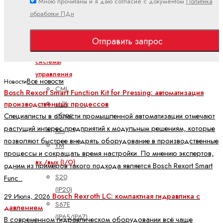
Мною прочитаны и я даю согласие с документом
Политика
PLC
обработки ПДн
Показать
все
Отправить запрос
Встроенные
системы
управления
Все новости
Новости
CML
Bosch Rexort Smart Function Kit for Pressing: автоматизация
производственных процессов
ctrlX
Специалисты в области промышленной автоматизации отмечают
CORE
растущий интерес предприятий к модульным решениям, которые
XM
позволяют быстрее внедрять оборудование в производственные
YM
процессы и сокращать время настройки. По мнению экспертов,
вх./вых (I/O)
одним из примеров такого подхода является Bosch Rexort Smart
S20
Func..
(IP20)
Bosch Rexroth LC: компактная гидравлика с
29 Июля, 2026
S67E
давлением
(IP65/IP67)
В современном гидравлическом оборудовании всё чаще