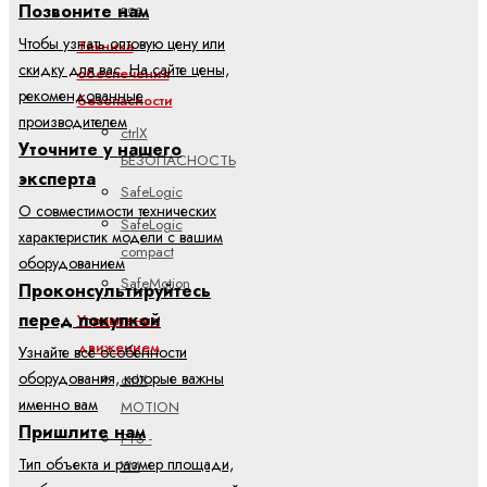
все
Позвоните нам
Чтобы узнать оптовую цену или
Техника
скидку для вас. На сайте цены,
обеспечения
рекомендованные
безопасности
производителем
ctrlX
Уточните у нашего
БЕЗОПАСНОСТЬ
эксперта
SafeLogic
О совместимости технических
SafeLogic
характеристик модели с вашим
compact
оборудованием
SafeMotion
Проконсультируйтесь
перед покупкой
Управление
движением
Узнайте все особенности
оборудования, которые важны
ctrlX
именно вам
MOTION
Пришлите нам
FTS -
Тип объекта и размер площади,
YM