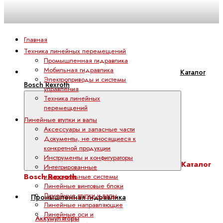
Главная
Техника линейных перемещений
Промышленная гидравлика
Мобильная гидравлика
Каталог
Электроприводы и системы
Bosch Rexroth
управления
Техника линейных
перемещений
Линейные втулки и валы
Аксессуары и запасные части
Документы, не относящиеся к
конкретной продукции
Инструменты и конфигураторы
Каталог
Интегрированные
Bosch Rexroth
измерительные системы
Линейные винтовые блоки
Линейные втулки и валы
Промышленная гидравлика
Линейные направляющие
Линейные оси и
Аккумуляторы