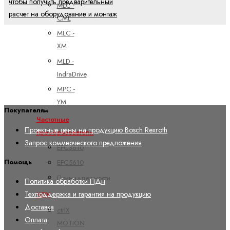
чтобы получить предварительный
MLC -
расчет на оборудование и монтаж
CML
MLC -
XM
MLD -
IndraDrive
MPC -
YM
Покупателям
Частотные
Проектные цены на продукцию Bosch Rexroth
преобразователи
Запрос коммерческого предложения
EFC3610
Помощь
EFC5610
Принадлежности
Политика обработки ПДн
Техподдержка и гарантия на продукцию
ЧПУ
Доставка
ctrlX
Оплата
MOTION