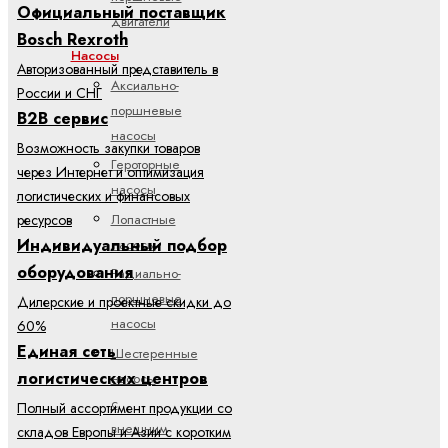
Официальный поставщик
двигатели
Bosch Rexroth
Насосы
Авторизованный представитель в
Аксиально-
России и СНГ
поршневые
B2B сервис
насосы
Возможность закупки товаров
Героторные
через Интернет и оптимизация
насосы
логистических и финансовых
Лопастные
ресурсов
Индивидуальный подбор
насосы
оборудования
Радиально-
поршневые
Дилерские и проектные скидки до
насосы
60%
Единая сеть
Шестеренные
логистических центров
насосы
с
Полный ассортимент продукции со
внешним
складов Европы и Азии с коротким