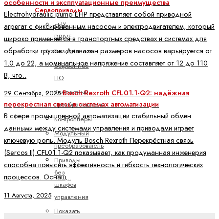
особенности и эксплуатационные преимущества
Сервоприводы
Electrohydraulic pump EHP представляет собой приводной
ctrlX
агрегат с фиксированным насосом и электродвигателем, который
DRIVE
широко применяется в транспортных средствах и системах для
обработки грузов. Диапазон размеров насосов варьируется от
Безопасность
1.0 до 22, а номинальное напряжение составляет от 12 до 110
Встроенное
В, что..
ПО
Компактный
Bosch Rexroth CFL01.1-Q2: надёжная
29 Сентября, 2025
перекрёстная связь в системах автоматизации
преобразователь
В сфере промышленной автоматизации стабильный обмен
Контроллеры
данными между системами управления и приводами играет
Модульный
ключевую роль. Модуль Bosch Rexroth Перекрёстная связь
преобразователь
(Sercos II) CFL01.1-Q2 показывает, как продуманная инженерия
Приводы
способна повысить эффективность и гибкость технологических
без
процессов. Оснащ..
шкафов
11 Августа, 2025
управления
Показать