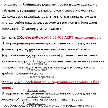
Полевая
применяются компактные решения, позволяющие уменьшить
линия
габариты распределительных блоков и упростить монтаж.
(IP67)
Двухходовые картриджные клапаны стали стандартом для
систем, работающих под высоким давлением и с большими
Поточный
расходами. Специалисты по гидравли..
(IP20)
Bosch Rexroth SILENCE AZPT: тихая мощность
Двигатели и
26 Июня, 2026
В гидравлических системах промышленного оборудования
редукторы
(станки, прессы, литьевые машины) и мобильной техники
ctrlX
(строительные и дорожные машины) уровень шума является
DRIVE
важным фактором. Традиционные внешние шестеренные насосы
Асинхронные
создают пульсацию потока, вызывающую вибрации и шум, что
серводвигатели
требует применения допол..
Высокоскоростные
Bosch Rexroth — гидравлическая энергия без
29 Мая, 2026
двигатели
потерь
Планетарные
В гидравлических системах промышленного оборудования и
серворедукторы
мобильной техники ключевую роль играют насосы,
Синхронные
преобразующие механическую энергию вращения в поток