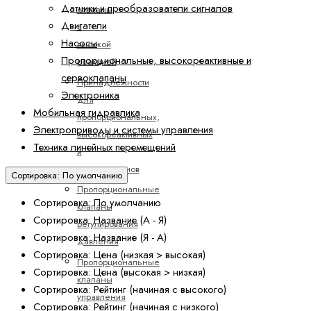
Датчики и преобразователи сигналов
клапаны
Двигатели
с
Насосы
высокой
Пропорциональные, высокореактивные и
реакцией
сервоклапаны
Принадлежности
Электроника
для
Мобильная гидравлика
пропорциональных,
Электроприводы и системы управления
высокореактивных
Техника линейных перемещений
и
сервоклапанов
Сортировка: По умолчанию
Пропорциональные
Сортировка: По умолчанию
клапаны
Сортировка: Название (А - Я)
регулирования
Сортировка: Название (Я - А)
давления
Сортировка: Цена (низкая > высокая)
Пропорциональные
Сортировка: Цена (высокая > низкая)
клапаны
Сортировка: Рейтинг (начиная с высокого)
управления
Сортировка: Рейтинг (начиная с низкого)