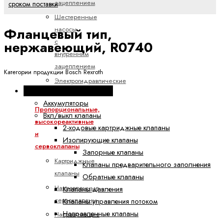
зацеплением
сроком поставки
Шестеренные
насосы
Фланцевый тип,
с
нержавеющий, R0740
внутренним
зацеплением
Категории продукции Bosch Rexroth
Электрогидравлические
Промышленная гидравлика
насосы
Аккумуляторы
Пропорциональные,
Вкл/выкл клапаны
высокореактивные
2-ходовые картриджные клапаны
и
Изолирующие клапаны
сервоклапаны
Запорные клапаны
Картриджные
Клапаны предварительного заполнения
клапаны
Обратные клапаны
Направленные
Клапаны давления
сервоклапаны
Клапаны управления потоком
Направленные клапаны
Направляющие