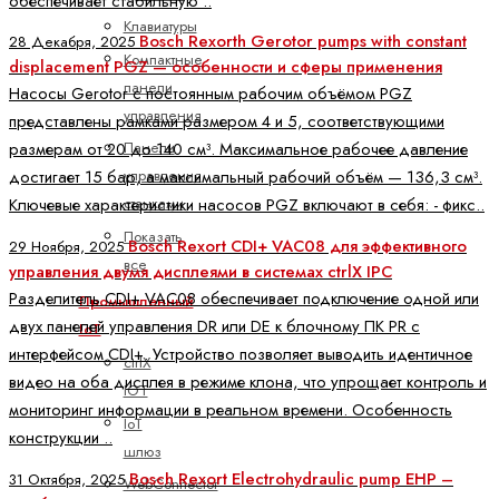
обеспечивает стабильную ..
Клавиатуры
Bosch Rexorth Gerotor pumps with constant
28 Декабря, 2025
Компактные
displacement PGZ — особенности и сферы применения
панели
Насосы Gerotor с постоянным рабочим объёмом PGZ
управления
представлены рамками размером 4 и 5, соответствующими
Панели
размерам от 20 до 140 см³. Максимальное рабочее давление
управления
достигает 15 бар, а максимальный рабочий объём — 136,3 см³.
станками
Ключевые характеристики насосов PGZ включают в себя: - фикс..
Показать
Bosch Rexort CDI+ VAC08 для эффективного
29 Ноября, 2025
все
управления двумя дисплеями в системах ctrlX IPC
Разделитель CDI+ VAC08 обеспечивает подключение одной или
Промышленный
двух панелей управления DR или DE к блочному ПК PR с
IoT
интерфейсом CDI+. Устройство позволяет выводить идентичное
ctrlX
видео на оба дисплея в режиме клона, что упрощает контроль и
IOT
мониторинг информации в реальном времени. Особенность
IoT
конструкции ..
шлюз
Bosch Rexort Electrohydraulic pump EHP –
31 Октября, 2025
WebConnector