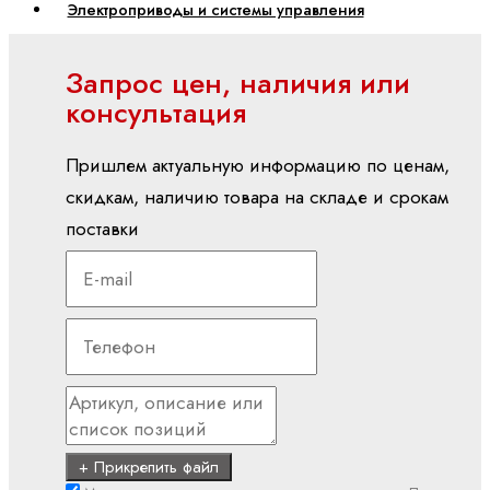
Электроприводы и системы управления
ctrlX
Запрос цен, наличия или
АВТОМАТИЗАЦИЯ
консультация
ctrlX
CORE
Пришлем актуальную информацию по ценам,
ctrlX
скидкам, наличию товара на складе и срокам
DRIVE
поставки
ctrlX
HMI
ctrlX
IOT
ctrlX
IPC
ctrlX
MOTION
+ Прикрепить файл
ctrlX