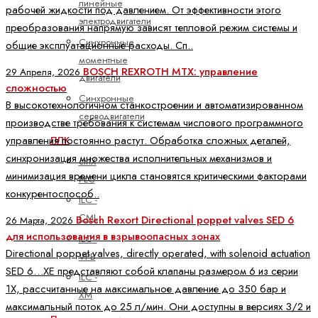
линейные
рабочей жидкости под давлением. От эффективности этого
электродвигатели
преобразования напрямую зависят тепловой режим системы и
Синхронные
общие эксплуатационные расходы. Сп..
моментные
BOSCH REXROTH MTX: управление
29 Апреля, 2026
двигатели
сложностью
Синхронные
В высокотехнологичном станкостроении и автоматизированном
серводвигатели
производстве требования к системам числового программного
управления постоянно растут. Обработка сложных деталей,
ПЛК
синхронизация множества исполнительных механизмов и
ctrlX
минимизация времени цикла становятся критическими факторами
PLC
конкурентоспособ..
ILC -
CML
Bosch Rexort Directional poppet valves SED 6
26 Марта, 2026
для использования в взрывоопасных зонах
ILC -
Directional poppet valves, directly operated, with solenoid actuation
VPB
SED 6…XE представляют собой клапаны размером 6 из серии
ILC -
1X, рассчитанные на максимальное давление до 350 бар и
XM
максимальный поток до 25 л/мин. Они доступны в версиях 3/2 и