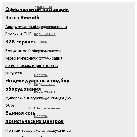
двигатели
Официальный поставщик
Насосы
Bosch Rexroth
Аксиально-
Авторизованный представитель в
поршневые
России и СНГ
B2B сервис
насосы
Героторные
Возможность закупки товаров
насосы
через Интернет и оптимизация
логистических и финансовых
Лопастные
ресурсов
насосы
Индивидуальный подбор
Радиально-
оборудования
поршневые
Дилерские и проектные скидки до
насосы
60%
Шестеренные
Единая сеть
насосы
логистических центров
с
Полный ассортимент продукции со
внешним