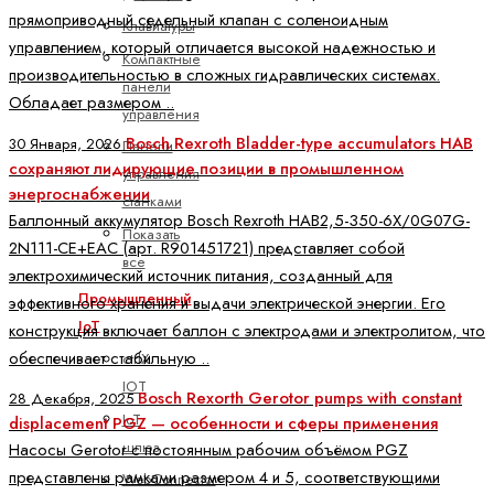
прямоприводный седельный клапан с соленоидным
Клавиатуры
управлением, который отличается высокой надежностью и
Компактные
производительностью в сложных гидравлических системах.
панели
Обладает размером ..
управления
Bosch Rexroth Bladder-type accumulators HAB
30 Января, 2026
Панели
сохраняют лидирующие позиции в промышленном
управления
энергоснабжении
станками
Баллонный аккумулятор Bosch Rexroth HAB2,5-350-6X/0G07G-
Показать
2N111-CE+EAC (арт. R901451721) представляет собой
все
электрохимический источник питания, созданный для
Промышленный
эффективного хранения и выдачи электрической энергии. Его
IoT
конструкция включает баллон с электродами и электролитом, что
обеспечивает стабильную ..
ctrlX
IOT
Bosch Rexorth Gerotor pumps with constant
28 Декабря, 2025
IoT
displacement PGZ — особенности и сферы применения
шлюз
Насосы Gerotor с постоянным рабочим объёмом PGZ
представлены рамками размером 4 и 5, соответствующими
WebConnector