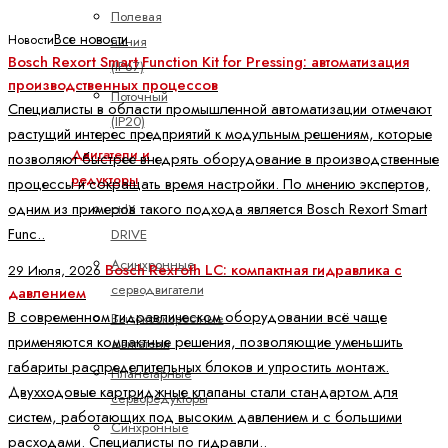
Полевая
Все новости
Новости
линия
Bosch Rexort Smart Function Kit for Pressing: автоматизация
(IP67)
производственных процессов
Поточный
Специалисты в области промышленной автоматизации отмечают
(IP20)
растущий интерес предприятий к модульным решениям, которые
Двигатели и
позволяют быстрее внедрять оборудование в производственные
редукторы
процессы и сокращать время настройки. По мнению экспертов,
одним из примеров такого подхода является Bosch Rexort Smart
ctrlX
Func..
DRIVE
Асинхронные
Bosch Rexroth LC: компактная гидравлика с
29 Июля, 2026
серводвигатели
давлением
В современном гидравлическом оборудовании всё чаще
Высокоскоростные
применяются компактные решения, позволяющие уменьшить
двигатели
габариты распределительных блоков и упростить монтаж.
Планетарные
Двухходовые картриджные клапаны стали стандартом для
серворедукторы
систем, работающих под высоким давлением и с большими
Синхронные
расходами. Специалисты по гидравли..