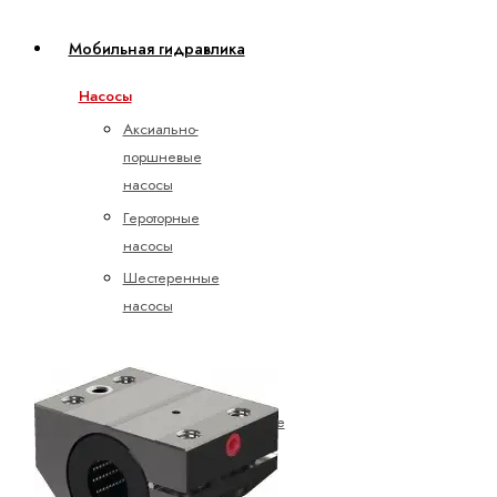
Мобильная гидравлика
Насосы
Аксиально-
поршневые
насосы
Героторные
насосы
Шестеренные
насосы
с
внешним
зацеплением
Электрогидравлические
насосы