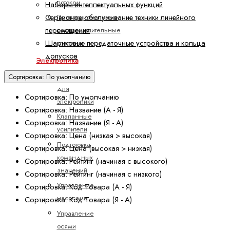
потоком
Наборы интеллектуальных функций
Сервисное обслуживание техники линейного
Пропорциональные
перемещения
распределительные
Шариковые передаточные устройства и кольца
клапаны
допусков
Электроника
Аксессуары
Сортировка: По умолчанию
для
Сортировка: По умолчанию
электроники
Сортировка: Название (А - Я)
Клапанные
Сортировка: Название (Я - А)
усилители
Сортировка: Цена (низкая > высокая)
Подготовка
Сортировка: Цена (высокая > низкая)
командных
Сортировка: Рейтинг (начиная с высокого)
значений
Сортировка: Рейтинг (начиная с низкого)
Управление
Сортировка: Код Товара (А - Я)
насосами
Сортировка: Код Товара (Я - А)
Управление
осями