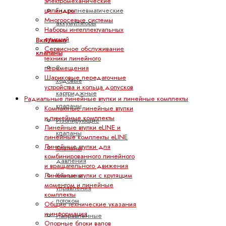
электромеханические
цилиндры
Гидропневматические
Многоосевые системы
аккумуляторы
Наборы интеллектуальных
функций
Вкл/выкл
Сервисное обслуживание
клапаны
техники линейного
2-
перемещения
Шариковые передаточные
ходовые
устройства и кольца допусков
картриджные
Радиальные линейные втулки и линейные комплекты
клапаны
Компактные линейные втулки
и линейные комплекты
Изолирующие
Линейные втулки eLINE и
клапаны
линейные комплекты eLINE
Линейные втулки для
Клапаны
комбинированного линейного
давления
и вращательного движения
Клапаны
Линейные втулки с крутящим
моментом и линейные
управления
комплекты
потоком
Общие технические указания
и информация
Направленные
Опорные блоки валов