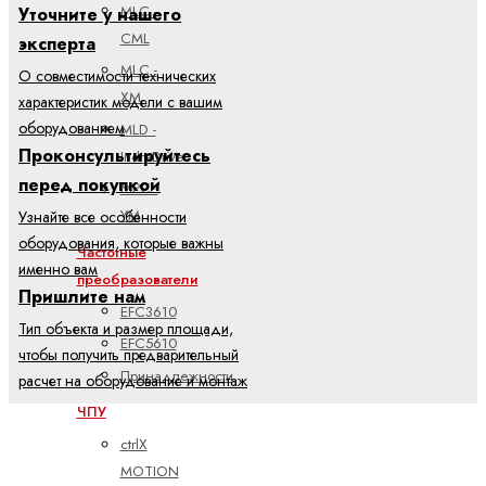
MLC -
Уточните у нашего
CML
эксперта
MLC -
О совместимости технических
XM
характеристик модели с вашим
оборудованием
MLD -
Проконсультируйтесь
IndraDrive
перед покупкой
MPC -
YM
Узнайте все особенности
оборудования, которые важны
Частотные
именно вам
преобразователи
Пришлите нам
EFC3610
Тип объекта и размер площади,
EFC5610
чтобы получить предварительный
Принадлежности
расчет на оборудование и монтаж
ЧПУ
ctrlX
MOTION