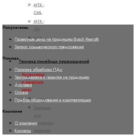
MTX -
CML
MTX -
Покупателям
XM
MTX
Проектные цены на продукцию Bosch Rexroth
micro
Запрос коммерческого предложения
Помощь
Техника линейных перемещений
Политика обработки ПДн
Аксессуары
Техподдержка и гарантия на продукцию
и запасные
Доставка
части
Оплата
Винты
Подбор оборудования и комплектующих
Заглушки
Компания
для
монтажных
О компании
отверстий
Контакты