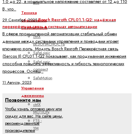
1.0 до 22, а номинальное напряжение составляет от 12 до 110
все
В, что..
Техника
Bosch Rexroth CFL01.1-Q2: надёжная
29 Сентября, 2025
обеспечения
перекрёстная связь в системах автоматизации
безопасности
В сфере промышленной автоматизации стабильный обмен
ctrlX
данными между системами управления и приводами играет
БЕЗОПАСНОСТЬ
ключевую роль. Модуль Bosch Rexroth Перекрёстная связь
SafeLogic
(Sercos II) CFL01.1-Q2 показывает, как продуманная инженерия
SafeLogic
способна повысить эффективность и гибкость технологических
compact
процессов. Оснащ..
SafeMotion
11 Августа, 2025
Управление
движением
Позвоните нам
ctrlX
Чтобы узнать оптовую цену или
MOTION
скидку для вас. На сайте цены,
FTS -
рекомендованные
YM
производителем