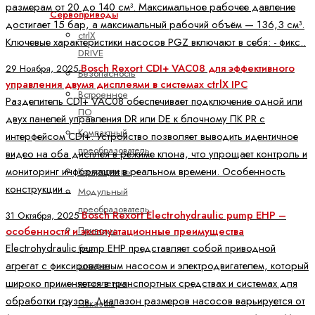
размерам от 20 до 140 см³. Максимальное рабочее давление
Сервоприводы
достигает 15 бар, а максимальный рабочий объём — 136,3 см³.
ctrlX
Ключевые характеристики насосов PGZ включают в себя: - фикс..
DRIVE
Bosch Rexort CDI+ VAC08 для эффективного
29 Ноября, 2025
Безопасность
управления двумя дисплеями в системах ctrlX IPC
Встроенное
Разделитель CDI+ VAC08 обеспечивает подключение одной или
ПО
двух панелей управления DR или DE к блочному ПК PR с
Компактный
интерфейсом CDI+. Устройство позволяет выводить идентичное
преобразователь
видео на оба дисплея в режиме клона, что упрощает контроль и
мониторинг информации в реальном времени. Особенность
Контроллеры
конструкции ..
Модульный
преобразователь
Bosch Rexort Electrohydraulic pump EHP –
31 Октября, 2025
Приводы
особенности и эксплуатационные преимущества
Electrohydraulic pump EHP представляет собой приводной
без
агрегат с фиксированным насосом и электродвигателем, который
шкафов
широко применяется в транспортных средствах и системах для
управления
обработки грузов. Диапазон размеров насосов варьируется от
Показать