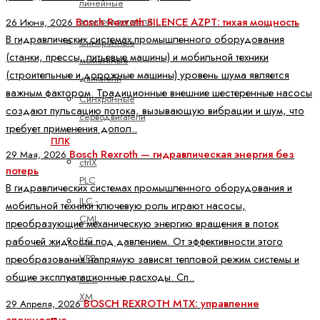
линейные
электродвигатели
Bosch Rexroth SILENCE AZPT: тихая мощность
26 Июня, 2026
В гидравлических системах промышленного оборудования
Синхронные
(станки, прессы, литьевые машины) и мобильной техники
моментные
(строительные и дорожные машины) уровень шума является
двигатели
важным фактором. Традиционные внешние шестеренные насосы
Синхронные
создают пульсацию потока, вызывающую вибрации и шум, что
серводвигатели
требует применения допол..
ПЛК
Bosch Rexroth — гидравлическая энергия без
29 Мая, 2026
ctrlX
потерь
PLC
В гидравлических системах промышленного оборудования и
ILC -
мобильной техники ключевую роль играют насосы,
CML
преобразующие механическую энергию вращения в поток
ILC -
рабочей жидкости под давлением. От эффективности этого
VPB
преобразования напрямую зависят тепловой режим системы и
общие эксплуатационные расходы. Сп..
ILC -
XM
BOSCH REXROTH MTX: управление
29 Апреля, 2026