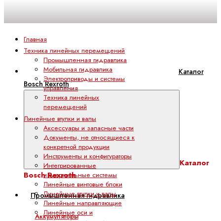
Главная
Техника линейных перемещений
Промышленная гидравлика
Мобильная гидравлика
Каталог
Электроприводы и системы
Bosch Rexroth
управления
Техника линейных
перемещений
Линейные втулки и валы
Аксессуары и запасные части
Документы, не относящиеся к
конкретной продукции
Инструменты и конфигураторы
Каталог
Интегрированные
Bosch Rexroth
измерительные системы
Линейные винтовые блоки
Линейные втулки и валы
Промышленная гидравлика
Линейные направляющие
Линейные оси и
Аккумуляторы