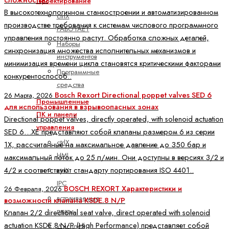
сложностью
Проектирование
В высокотехнологичном станкостроении и автоматизированном
ctrlX
производстве требования к системам числового программного
РАБОТАЕТ
управления постоянно растут. Обработка сложных деталей,
Наборы
синхронизация множества исполнительных механизмов и
инструментов
минимизация времени цикла становятся критическими факторами
Программные
конкурентоспособ..
средства
Bosch Rexort Directional poppet valves SED 6
26 Марта, 2026
Промышленные
для использования в взрывоопасных зонах
ПК и панели
Directional poppet valves, directly operated, with solenoid actuation
управления
SED 6…XE представляют собой клапаны размером 6 из серии
ctrlX
1X, рассчитанные на максимальное давление до 350 бар и
HMI
максимальный поток до 25 л/мин. Они доступны в версиях 3/2 и
4/2 и соответствуют стандарту портирования ISO 4401..
ctrlX
IPC
BOSCH REXORT Характеристики и
26 Февраля, 2026
встраиваемые
возможности клапана KSDE.8 N/P
платы
Клапан 2/2 directional seat valve, direct operated with solenoid
actuation KSDE.8 N/P (High Performance) представляет собой
Дисплей