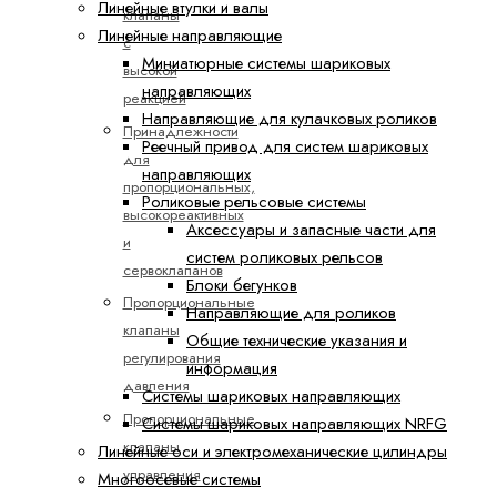
Линейные втулки и валы
клапаны
Линейные направляющие
с
Миниатюрные системы шариковых
высокой
направляющих
реакцией
Направляющие для кулачковых роликов
Принадлежности
Реечный привод для систем шариковых
для
направляющих
пропорциональных,
Роликовые рельсовые системы
высокореактивных
Аксессуары и запасные части для
и
систем роликовых рельсов
сервоклапанов
Блоки бегунков
Пропорциональные
Направляющие для роликов
клапаны
Общие технические указания и
регулирования
информация
давления
Системы шариковых направляющих
Пропорциональные
Системы шариковых направляющих NRFG
клапаны
Линейные оси и электромеханические цилиндры
управления
Многоосевые системы