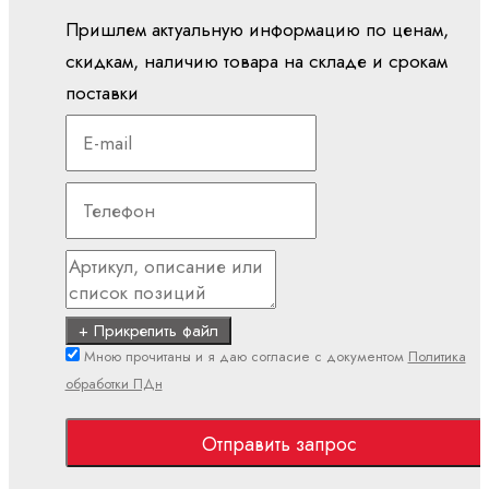
PLC
Пришлем актуальную информацию по ценам,
Показать
скидкам, наличию товара на складе и срокам
все
поставки
Встроенные
системы
управления
CML
ctrlX
CORE
XM
YM
+ Прикрепить файл
вх./вых (I/O)
Мною прочитаны и я даю согласие с документом
Политика
обработки ПДн
S20
(IP20)
Отправить запрос
S67E
(IP65/IP67)