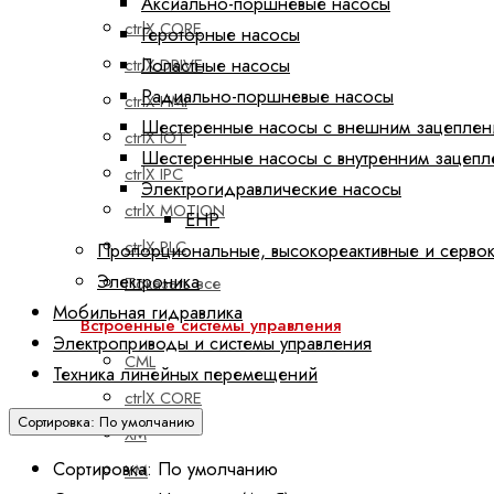
Аксиально-поршневые насосы
ctrlX CORE
Героторные насосы
Лопастные насосы
ctrlX DRIVE
Радиально-поршневые насосы
ctrlX HMI
Шестеренные насосы с внешним зацепле
ctrlX IOT
Шестеренные насосы с внутренним зацеп
ctrlX IPC
Электрогидравлические насосы
ctrlX MOTION
EHP
ctrlX PLC
Пропорциональные, высокореактивные и серво
Электроника
Показать все
Мобильная гидравлика
Встроенные системы управления
Электроприводы и системы управления
CML
Техника линейных перемещений
ctrlX CORE
Сортировка: По умолчанию
XM
Сортировка: По умолчанию
YM