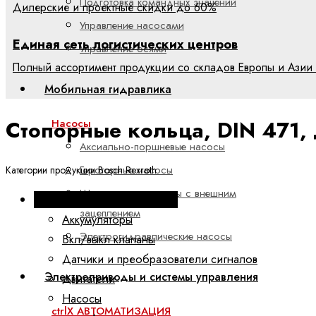
Подготовка командных значений
Дилерские и проектные скидки до 60%
Управление насосами
Единая сеть логистических центров
Управление осями
Полный ассортимент продукции со складов Европы и Азии 
Мобильная гидравлика
Стопорные кольца, DIN 471,
Насосы
Аксиально-поршневые насосы
Героторные насосы
Категории продукции Bosch Rexroth
Шестеренные насосы с внешним
Промышленная гидравлика
зацеплением
Аккумуляторы
Электрогидравлические насосы
Вкл/выкл клапаны
Датчики и преобразователи сигналов
Электроприводы и системы управления
Двигатели
Насосы
ctrlX АВТОМАТИЗАЦИЯ