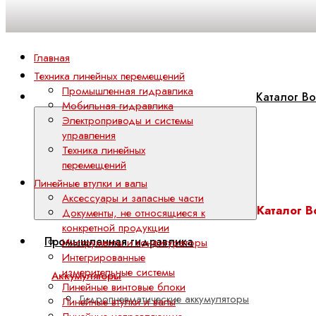
Главная
Техника линейных перемещений
Промышленная гидравлика
Каталог Bo
Мобильная гидравлика
Электроприводы и системы
управления
Техника линейных
перемещений
Линейные втулки и валы
Аксессуары и запасные части
Каталог B
Документы, не относящиеся к
конкретной продукции
Промышленная гидравлика
Инструменты и конфигураторы
Интегрированные
измерительные системы
Аккумуляторы
Линейные винтовые блоки
Гидропневматические аккумуляторы
Линейные втулки и валы