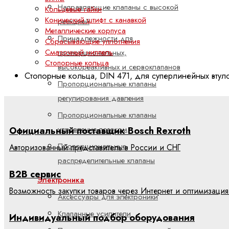
Направляющие клапаны с высокой
Кольцевые гайки
Конический штифт с канавкой
реакцией
Металлические корпуса
Принадлежности для
Сбрасывающие уплотнения
Смазочный ниппель
пропорциональных,
Стопорные кольца
высокореактивных и сервоклапанов
Стопорные кольца, DIN 471, для суперлинейных втуло
Пропорциональные клапаны
регулирования давления
Пропорциональные клапаны
управления потоком
Официальный поставщик Bosch Rexroth
Пропорциональные
Авторизованный представитель в России и СНГ
распределительные клапаны
B2B сервис
Электроника
Возможность закупки товаров через Интернет и оптимизация
Аксессуары для электроники
Клапанные усилители
Индивидуальный подбор оборудования