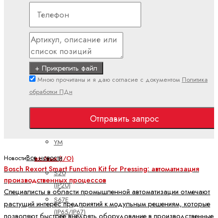
PLC
Показать
все
Встроенные
системы
+ Прикрепить файл
управления
Мною прочитаны и я даю согласие с документом
Политика
CML
обработки ПДн
ctrlX
CORE
Отправить запрос
XM
YM
Все новости
Новости
вх./вых (I/O)
Bosch Rexort Smart Function Kit for Pressing: автоматизация
S20
производственных процессов
(IP20)
Специалисты в области промышленной автоматизации отмечают
S67E
растущий интерес предприятий к модульным решениям, которые
(IP65/IP67)
позволяют быстрее внедрять оборудование в производственные