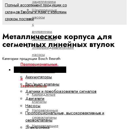
зацеплением
Полный ассортимент продукции со
Шестеренные
складов Европы и Азии с коротким
насосы
сроком поставки
с
внутренним
Металлические корпуса для
зацеплением
сегментных линейных втулок
Электрогидравлические
насосы
Категории продукции Bosch Rexroth
Пропорциональные,
Промышленная гидравлика
высокореактивные
Аккумуляторы
и
Вкл/выкл клапаны
сервоклапаны
Датчики и преобразователи сигналов
Картриджные
Двигатели
клапаны
Насосы
Направленные
Пропорциональные, высокореактивные и
сервоклапаны
сервоклапаны
Направляющие
Электроника