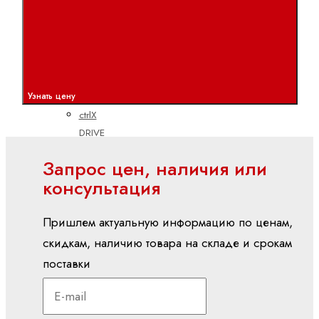
Электроприводы и системы управления
ctrlX
АВТОМАТИЗАЦИЯ
ctrlX
CORE
Узнать цену
ctrlX
DRIVE
ctrlX
Запрос цен, наличия или
HMI
консультация
ctrlX
IOT
Пришлем актуальную информацию по ценам,
ctrlX
скидкам, наличию товара на складе и срокам
IPC
поставки
ctrlX
MOTION
ctrlX