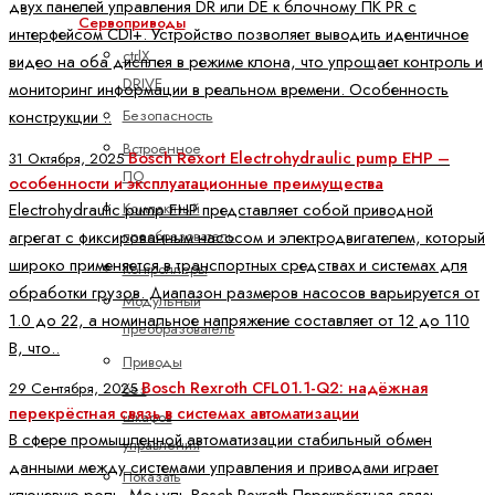
двух панелей управления DR или DE к блочному ПК PR с
Сервоприводы
интерфейсом CDI+. Устройство позволяет выводить идентичное
ctrlX
видео на оба дисплея в режиме клона, что упрощает контроль и
DRIVE
мониторинг информации в реальном времени. Особенность
Безопасность
конструкции ..
Встроенное
Bosch Rexort Electrohydraulic pump EHP –
31 Октября, 2025
ПО
особенности и эксплуатационные преимущества
Electrohydraulic pump EHP представляет собой приводной
Компактный
агрегат с фиксированным насосом и электродвигателем, который
преобразователь
широко применяется в транспортных средствах и системах для
Контроллеры
обработки грузов. Диапазон размеров насосов варьируется от
Модульный
1.0 до 22, а номинальное напряжение составляет от 12 до 110
преобразователь
В, что..
Приводы
Bosch Rexroth CFL01.1-Q2: надёжная
29 Сентября, 2025
без
перекрёстная связь в системах автоматизации
шкафов
В сфере промышленной автоматизации стабильный обмен
управления
данными между системами управления и приводами играет
Показать