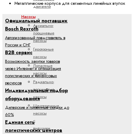
Металлические корпуса для сегментных линейных втулок
двигатели
Насосы
Официальный поставщик
Аксиально-
Bosch Rexroth
поршневые
Авторизованный представитель в
насосы
России и СНГ
Героторные
B2B сервис
насосы
Возможность закупки товаров
Лопастные
через Интернет и оптимизация
насосы
логистических и финансовых
Радиально-
ресурсов
поршневые
Индивидуальный подбор
насосы
оборудования
Шестеренные
Дилерские и проектные скидки до
насосы
60%
с
Единая сеть
внешним
логистических центров