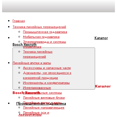
Главная
Техника линейных перемещений
Промышленная гидравлика
Мобильная гидравлика
Каталог
Электроприводы и системы
Bosch Rexroth
управления
Техника линейных
перемещений
Линейные втулки и валы
Аксессуары и запасные части
Документы, не относящиеся к
конкретной продукции
Инструменты и конфигураторы
Каталог
Интегрированные
Bosch Rexroth
измерительные системы
Линейные винтовые блоки
Линейные втулки и валы
Промышленная гидравлика
Линейные направляющие
Линейные оси и
Аккумуляторы