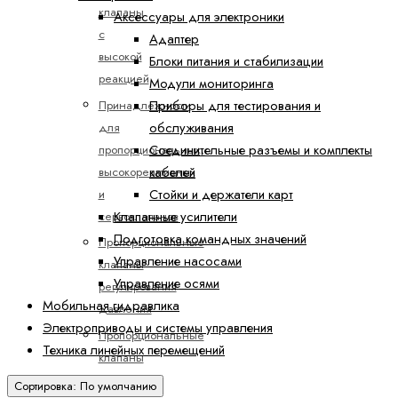
клапаны
Аксессуары для электроники
с
Адаптер
высокой
Блоки питания и стабилизации
реакцией
Модули мониторинга
Приборы для тестирования и
Принадлежности
обслуживания
для
Соединительные разъемы и комплекты
пропорциональных,
кабелей
высокореактивных
Стойки и держатели карт
и
Клапанные усилители
сервоклапанов
Подготовка командных значений
Пропорциональные
Управление насосами
клапаны
Управление осями
регулирования
Мобильная гидравлика
давления
Электроприводы и системы управления
Пропорциональные
Техника линейных перемещений
клапаны
управления
Сортировка: По умолчанию