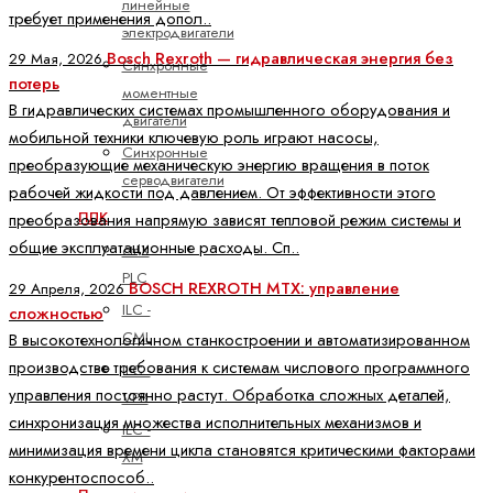
линейные
требует применения допол..
электродвигатели
Bosch Rexroth — гидравлическая энергия без
29 Мая, 2026
Синхронные
потерь
моментные
В гидравлических системах промышленного оборудования и
двигатели
мобильной техники ключевую роль играют насосы,
Синхронные
преобразующие механическую энергию вращения в поток
серводвигатели
рабочей жидкости под давлением. От эффективности этого
ПЛК
преобразования напрямую зависят тепловой режим системы и
общие эксплуатационные расходы. Сп..
ctrlX
PLC
BOSCH REXROTH MTX: управление
29 Апреля, 2026
ILC -
сложностью
CML
В высокотехнологичном станкостроении и автоматизированном
производстве требования к системам числового программного
ILC -
управления постоянно растут. Обработка сложных деталей,
VPB
синхронизация множества исполнительных механизмов и
ILC -
минимизация времени цикла становятся критическими факторами
XM
конкурентоспособ..