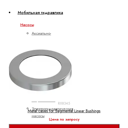
Мобильная гидравлика
Насосы
Аксиально-
поршневые
насосы
Героторные
насосы
Шестеренные
насосы
с
внешним
зацеплением
RX8345
Электрогидравлические
Metal cases for Segmental Linear Bushings
насосы
Цена по запросу