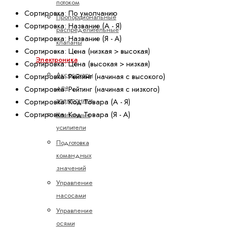
потоком
Сортировка: По умолчанию
Пропорциональные
Сортировка: Название (А - Я)
распределительные
Сортировка: Название (Я - А)
клапаны
Сортировка: Цена (низкая > высокая)
Электроника
Сортировка: Цена (высокая > низкая)
Аксессуары
Сортировка: Рейтинг (начиная с высокого)
для
Сортировка: Рейтинг (начиная с низкого)
электроники
Сортировка: Код Товара (А - Я)
Сортировка: Код Товара (Я - А)
Клапанные
усилители
Подготовка
командных
значений
Управление
насосами
Управление
осями