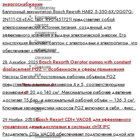
энергоснабжении
Клавиатуры
Баллонный аккумулятор Bosch Rexroth HAB2,5-350-6X/0G07G-
Компактные
2N111-CE+EAC (арт. R901451721) представляет собой
панели
электрохимический источник питания, созданный для
управления
эффективного хранения и выдачи электрической энергии. Его
Панели
конструкция включает баллон с электродами и электролитом, что
управления
обеспечивает стабильную ..
станками
Bosch Rexorth Gerotor pumps with constant
28 Декабря, 2025
Показать
displacement PGZ — особенности и сферы применения
все
Насосы Gerotor с постоянным рабочим объёмом PGZ
представлены рамками размером 4 и 5, соответствующими
Промышленный
размерам от 20 до 140 см³. Максимальное рабочее давление
IoT
достигает 15 бар, а максимальный рабочий объём — 136,3 см³.
ctrlX
Ключевые характеристики насосов PGZ включают в себя: - фикс..
IOT
IoT
Bosch Rexort CDI+ VAC08 для эффективного
29 Ноября, 2025
управления двумя дисплеями в системах ctrlX IPC
шлюз
Разделитель CDI+ VAC08 обеспечивает подключение одной или
WebConnector