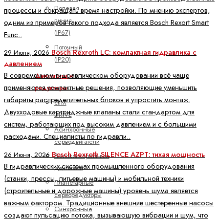
Полевая
процессы и сокращать время настройки. По мнению экспертов,
линия
одним из примеров такого подхода является Bosch Rexort Smart
(IP67)
Func..
Поточный
Bosch Rexroth LC: компактная гидравлика с
29 Июля, 2026
(IP20)
давлением
В современном гидравлическом оборудовании всё чаще
Двигатели и
применяются компактные решения, позволяющие уменьшить
редукторы
габариты распределительных блоков и упростить монтаж.
ctrlX
Двухходовые картриджные клапаны стали стандартом для
DRIVE
систем, работающих под высоким давлением и с большими
Асинхронные
расходами. Специалисты по гидравли..
серводвигатели
Bosch Rexroth SILENCE AZPT: тихая мощность
26 Июня, 2026
Высокоскоростные
В гидравлических системах промышленного оборудования
двигатели
(станки, прессы, литьевые машины) и мобильной техники
Планетарные
(строительные и дорожные машины) уровень шума является
серворедукторы
важным фактором. Традиционные внешние шестеренные насосы
Синхронные
создают пульсацию потока, вызывающую вибрации и шум, что