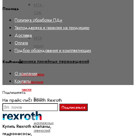
MTX -
Помощь
CML
Политика обработки ПДн
MTX -
Техподдержка и гарантия на продукцию
XM
Доставка
MTX
Оплата
micro
Подбор оборудования и комплектующих
Техника линейных перемещений
Компания
О компании
Аксессуары
Контакты
и запасные
части
Подпишитесь
Винты
На прайс-лист Bosch Rexroth
Подписаться
Заглушки
для
монтажных
Купить Rexroth клапаны,
отверстий
гидронасосы,