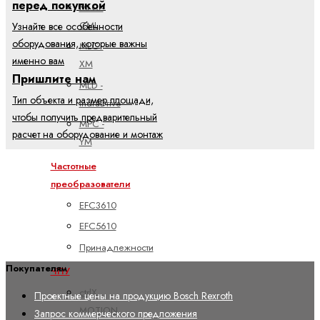
перед покупкой
MLC -
CML
Узнайте все особенности
оборудования, которые важны
MLC -
именно вам
XM
Пришлите нам
MLD -
Тип объекта и размер площади,
IndraDrive
чтобы получить предварительный
MPC -
расчет на оборудование и монтаж
YM
Частотные
преобразователи
EFC3610
EFC5610
Принадлежности
Покупателям
ЧПУ
ctrlX
Проектные цены на продукцию Bosch Rexroth
MOTION
Запрос коммерческого предложения