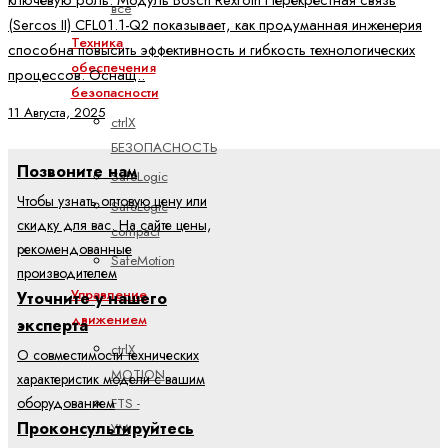
ключевую роль. Модуль Bosch Rexroth Перекрёстная связь
все
(Sercos II) CFL01.1-Q2 показывает, как продуманная инженерия
Техника
способна повысить эффективность и гибкость технологических
обеспечения
процессов. Оснащ..
безопасности
11 Августа, 2025
ctrlX
БЕЗОПАСНОСТЬ
Позвоните нам
SafeLogic
Чтобы узнать оптовую цену или
SafeLogic
скидку для вас. На сайте цены,
compact
рекомендованные
SafeMotion
производителем
Управление
Уточните у нашего
движением
эксперта
ctrlX
О совместимости технических
MOTION
характеристик модели с вашим
оборудованием
FTS -
Проконсультируйтесь
YM