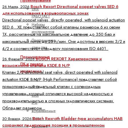
Проектирование
Bosch Rexort Directional poppet valves SED 6
26 Марта, 2026
ctrlX
для использования в взрывоопасных зонах
РАБОТАЕТ
Directional poppet valves, directly operated, with solenoid actuation
Наборы
SED 6…XE представляют собой клапаны размером 6 из серии
инструментов
1X, рассчитанные на максимальное давление до 350 бар и
Программные
максимальный поток до 25 л/мин. Они доступны в версиях 3/2 и
средства
4/2 и соответствуют стандарту портирования ISO 4401..
Промышленные
BOSCH REXORT Характеристики и
26 Февраля, 2026
ПК и панели
возможности клапана KSDE.8 N/P
управления
Клапан 2/2 directional seat valve, direct operated with solenoid
actuation KSDE.8 N/P (High Performance) представляет собой
ctrlX
прямоприводный седельный клапан с соленоидным
HMI
управлением, который отличается высокой надежностью и
ctrlX
производительностью в сложных гидравлических системах.
IPC
Обладает размером ..
встраиваемые
платы
Bosch Rexroth Bladder-type accumulators HAB
30 Января, 2026
сохраняют лидирующие позиции в промышленном
Дисплей