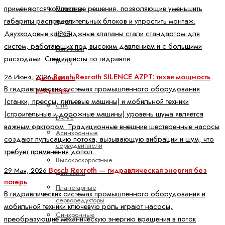
применяются компактные решения, позволяющие уменьшить
Полевая
габариты распределительных блоков и упростить монтаж.
линия
Двухходовые картриджные клапаны стали стандартом для
(IP67)
систем, работающих под высоким давлением и с большими
Поточный
расходами. Специалисты по гидравли..
(IP20)
Bosch Rexroth SILENCE AZPT: тихая мощность
26 Июня, 2026
Двигатели и
В гидравлических системах промышленного оборудования
редукторы
(станки, прессы, литьевые машины) и мобильной техники
ctrlX
(строительные и дорожные машины) уровень шума является
DRIVE
важным фактором. Традиционные внешние шестеренные насосы
Асинхронные
создают пульсацию потока, вызывающую вибрации и шум, что
серводвигатели
требует применения допол..
Высокоскоростные
Bosch Rexroth — гидравлическая энергия без
29 Мая, 2026
двигатели
потерь
Планетарные
В гидравлических системах промышленного оборудования и
серворедукторы
мобильной техники ключевую роль играют насосы,
Синхронные
преобразующие механическую энергию вращения в поток