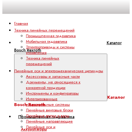
Главная
Техника линейных перемещений
Промышленная гидравлика
Мобильная гидравлика
Каталог
Электроприводы и системы
Bosch Rexroth
управления
Техника линейных
перемещений
Линейные оси и электромеханические цилиндры
Аксессуары и запасные части
Документы, не относящиеся к
конкретной продукции
Инструменты и конфигураторы
Каталог
Интегрированные
Bosch Rexroth
измерительные системы
Линейные винтовые блоки
Линейные втулки и валы
Промышленная гидравлика
Линейные направляющие
Линейные оси и
Аккумуляторы