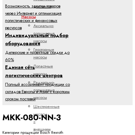
Возможность закупки товаров
двигатели
через Интернет и оптимизация
Насосы
логистических и финансовых
Аксиально-
ресурсов
поршневые
Индивидуальный подбор
насосы
оборудования
Героторные
Дилерские и проектные скидки до
насосы
60%
Лопастные
Единая сеть
насосы
логистических центров
Радиально-
Полный ассортимент продукции со
поршневые
складов Европы и Азии с коротким
насосы
сроком поставки
Шестеренные
насосы
MKK-080-NN-3
с
внешним
Категории продукции Bosch Rexroth