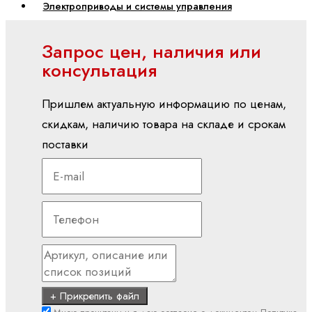
Электроприводы и системы управления
ctrlX
Запрос цен, наличия или
АВТОМАТИЗАЦИЯ
консультация
ctrlX
CORE
Пришлем актуальную информацию по ценам,
ctrlX
скидкам, наличию товара на складе и срокам
DRIVE
поставки
ctrlX
HMI
ctrlX
IOT
ctrlX
IPC
ctrlX
MOTION
+ Прикрепить файл
ctrlX