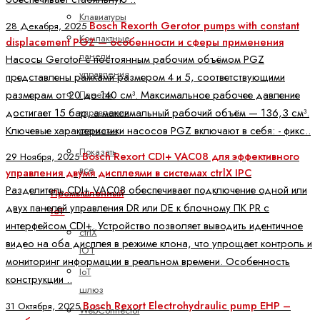
Клавиатуры
Bosch Rexorth Gerotor pumps with constant
28 Декабря, 2025
Компактные
displacement PGZ — особенности и сферы применения
панели
Насосы Gerotor с постоянным рабочим объёмом PGZ
управления
представлены рамками размером 4 и 5, соответствующими
размерам от 20 до 140 см³. Максимальное рабочее давление
Панели
достигает 15 бар, а максимальный рабочий объём — 136,3 см³.
управления
Ключевые характеристики насосов PGZ включают в себя: - фикс..
станками
Показать
Bosch Rexort CDI+ VAC08 для эффективного
29 Ноября, 2025
все
управления двумя дисплеями в системах ctrlX IPC
Разделитель CDI+ VAC08 обеспечивает подключение одной или
Промышленный
двух панелей управления DR или DE к блочному ПК PR с
IoT
интерфейсом CDI+. Устройство позволяет выводить идентичное
ctrlX
видео на оба дисплея в режиме клона, что упрощает контроль и
IOT
мониторинг информации в реальном времени. Особенность
IoT
конструкции ..
шлюз
Bosch Rexort Electrohydraulic pump EHP –
31 Октября, 2025
WebConnector