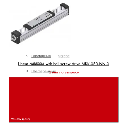
Мобильная гидравлика
Насосы
Аксиально-
поршневые
насосы
Героторные
RX8303
насосы
Linear Modules with ball screw drive MKK-080-NN-3
Шестеренные
Цена по запросу
насосы
с
внешним
зацеплением
Электрогидравлические
насосы
Узнать цену