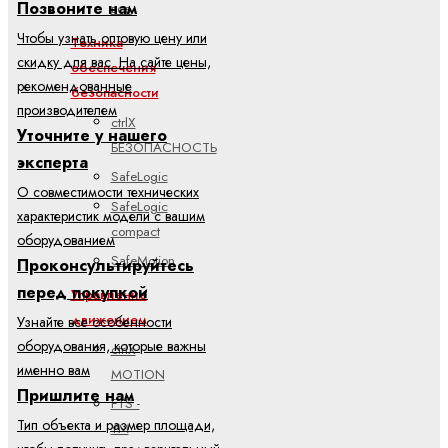
Позвоните нам
все
Чтобы узнать оптовую цену или
Техника
скидку для вас. На сайте цены,
обеспечения
рекомендованные
безопасности
производителем
ctrlX
Уточните у нашего
БЕЗОПАСНОСТЬ
эксперта
SafeLogic
О совместимости технических
SafeLogic
характеристик модели с вашим
compact
оборудованием
SafeMotion
Проконсультируйтесь
перед покупкой
Управление
движением
Узнайте все особенности
оборудования, которые важны
ctrlX
именно вам
MOTION
Пришлите нам
FTS -
Тип объекта и размер площади,
YM