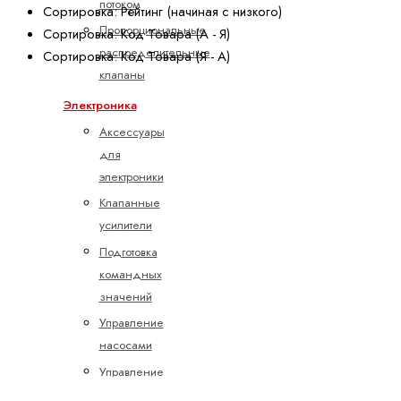
потоком
Сортировка: Рейтинг (начиная с низкого)
Пропорциональные
Сортировка: Код Товара (А - Я)
распределительные
Сортировка: Код Товара (Я - А)
клапаны
Электроника
Аксессуары
для
электроники
Клапанные
усилители
Подготовка
командных
значений
Управление
насосами
Управление
осями