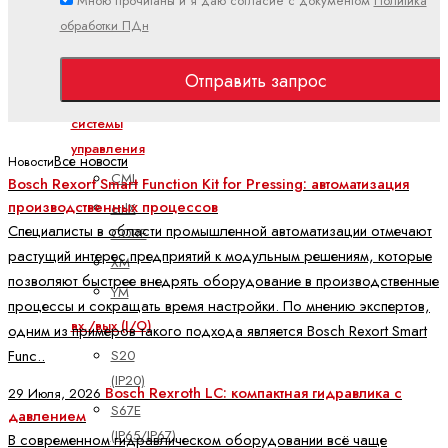
Мною прочитаны и я даю согласие с документом
Политика
PLC
обработки ПДн
Показать
все
Отправить запрос
Встроенные
системы
управления
Все новости
Новости
CML
Bosch Rexort Smart Function Kit for Pressing: автоматизация
производственных процессов
ctrlX
Специалисты в области промышленной автоматизации отмечают
CORE
растущий интерес предприятий к модульным решениям, которые
XM
позволяют быстрее внедрять оборудование в производственные
YM
процессы и сокращать время настройки. По мнению экспертов,
вх./вых (I/O)
одним из примеров такого подхода является Bosch Rexort Smart
Func..
S20
(IP20)
Bosch Rexroth LC: компактная гидравлика с
29 Июля, 2026
S67E
давлением
(IP65/IP67)
В современном гидравлическом оборудовании всё чаще