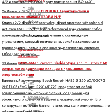
Проектирование
4/2 и соответствуют стандарту портирования ISO 4401..
ctrlX
BOSCH REXORT Характеристики и
26 Февраля, 2026
РАБОТАЕТ
возможности клапана KSDE.8 N/P
Наборы
Клапан 2/2 directional seat valve, direct operated with solenoid
инструментов
actuation KSDE.8 N/P (High Performance) представляет собой
прямоприводный седельный клапан с соленоидным
Программные
управлением, который отличается высокой надежностью и
средства
производительностью в сложных гидравлических системах.
Промышленные
Обладает размером ..
ПК и панели
управления
Bosch Rexroth Bladder-type accumulators HAB
30 Января, 2026
сохраняют лидирующие позиции в промышленном
ctrlX
энергоснабжении
HMI
Баллонный аккумулятор Bosch Rexroth HAB2,5-350-6X/0G07G-
ctrlX
2N111-CE+EAC (арт. R901451721) представляет собой
IPC
электрохимический источник питания, созданный для
встраиваемые
эффективного хранения и выдачи электрической энергии. Его
платы
конструкция включает баллон с электродами и электролитом, что
Дисплей
обеспечивает стабильную ..