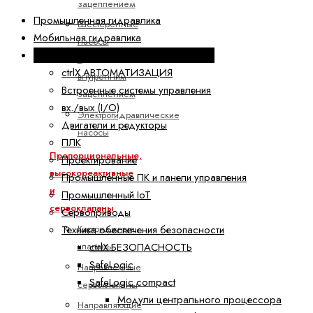
зацеплением
Промышленная гидравлика
Шестеренные
Мобильная гидравлика
насосы
Электроприводы и системы управления
с
ctrlX АВТОМАТИЗАЦИЯ
внутренним
Встроенные системы управления
зацеплением
вх./вых (I/O)
Электрогидравлические
Двигатели и редукторы
насосы
ПЛК
Пропорциональные,
Проектирование
высокореактивные
Промышленные ПК и панели управления
и
Промышленный IoT
сервоклапаны
Сервоприводы
Картриджные
Техника обеспечения безопасности
клапаны
ctrlX БЕЗОПАСНОСТЬ
SafeLogic
Направленные
SafeLogic compact
сервоклапаны
Модули центрального процессора
Направляющие