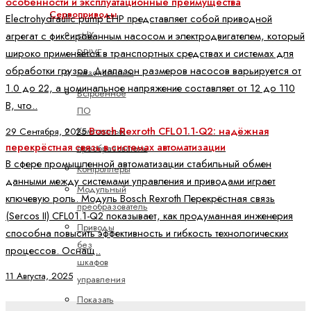
особенности и эксплуатационные преимущества
Сервоприводы
Electrohydraulic pump EHP представляет собой приводной
ctrlX
агрегат с фиксированным насосом и электродвигателем, который
DRIVE
широко применяется в транспортных средствах и системах для
обработки грузов. Диапазон размеров насосов варьируется от
Безопасность
1.0 до 22, а номинальное напряжение составляет от 12 до 110
Встроенное
В, что..
ПО
Bosch Rexroth CFL01.1-Q2: надёжная
Компактный
29 Сентября, 2025
перекрёстная связь в системах автоматизации
преобразователь
В сфере промышленной автоматизации стабильный обмен
Контроллеры
данными между системами управления и приводами играет
Модульный
ключевую роль. Модуль Bosch Rexroth Перекрёстная связь
преобразователь
(Sercos II) CFL01.1-Q2 показывает, как продуманная инженерия
Приводы
способна повысить эффективность и гибкость технологических
без
процессов. Оснащ..
шкафов
11 Августа, 2025
управления
Показать