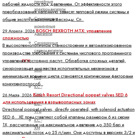
линейные
рабочей жидкости под давлением. От эффективности этого
электродвигатели
преобразования напрямую зависят тепловой режим системы и
Синхронные
общие эксплуатационные расходы. Сп..
моментные
BOSCH REXROTH MTX: управление
29 Апреля, 2026
двигатели
сложностью
Синхронные
В высокотехнологичном станкостроении и автоматизированном
серводвигатели
производстве требования к системам числового программного
управления постоянно растут. Обработка сложных деталей,
ПЛК
синхронизация множества исполнительных механизмов и
ctrlX
минимизация времени цикла становятся критическими факторами
PLC
конкурентоспособ..
ILC -
CML
Bosch Rexort Directional poppet valves SED 6
26 Марта, 2026
для использования в взрывоопасных зонах
ILC -
Directional poppet valves, directly operated, with solenoid actuation
VPB
SED 6…XE представляют собой клапаны размером 6 из серии
ILC -
1X, рассчитанные на максимальное давление до 350 бар и
XM
максимальный поток до 25 л/мин. Они доступны в версиях 3/2 и