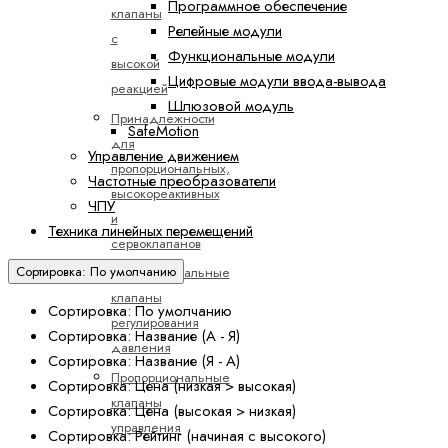
Программное обеспечение
клапаны
Релейные модули
с
Функциональные модули
высокой
Цифровые модули ввода-вывода
реакцией
Шлюзовой модуль
Принадлежности
SafeMotion
для
Управление движением
пропорциональных,
Частотные преобразователи
высокореактивных
ЧПУ
и
Техника линейных перемещений
сервоклапанов
Сортировка: По умолчанию
Пропорциональные
клапаны
Сортировка: По умолчанию
регулирования
Сортировка: Название (А - Я)
давления
Сортировка: Название (Я - А)
Пропорциональные
Сортировка: Цена (низкая > высокая)
клапаны
Сортировка: Цена (высокая > низкая)
управления
Сортировка: Рейтинг (начиная с высокого)