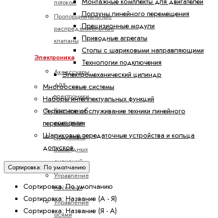
Монтажные комплекты для двигателей
потоком
Ползуны линейного перемещения
Пропорциональные
Прецизионные модули
распределительные
Приводные агрегаты
клапаны
Столы с шариковыми направляющими
Электроника
Технологии подключения
Аксессуары
Электромеханический цилиндр
для
Многоосевые системы
электроники
Наборы интеллектуальных функций
Клапанные
Сервисное обслуживание техники линейного
усилители
перемещения
Шариковые передаточные устройства и кольца
Подготовка
допусков
командных
значений
Сортировка: По умолчанию
Управление
Сортировка: По умолчанию
насосами
Сортировка: Название (А - Я)
Управление
Сортировка: Название (Я - А)
осями