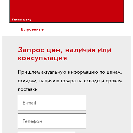
PLC
Показать
все
Узнать цену
Встроенные
системы
управления
Запрос цен, наличия или
CML
консультация
ctrlX
CORE
Пришлем актуальную информацию по ценам,
XM
скидкам, наличию товара на складе и срокам
YM
поставки
вх./вых (I/O)
S20
(IP20)
S67E
(IP65/IP67)