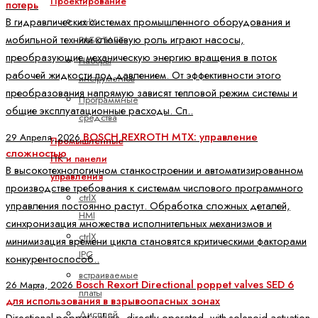
Проектирование
потерь
В гидравлических системах промышленного оборудования и
ctrlX
мобильной техники ключевую роль играют насосы,
РАБОТАЕТ
преобразующие механическую энергию вращения в поток
Наборы
рабочей жидкости под давлением. От эффективности этого
инструментов
преобразования напрямую зависят тепловой режим системы и
Программные
общие эксплуатационные расходы. Сп..
средства
BOSCH REXROTH MTX: управление
29 Апреля, 2026
Промышленные
сложностью
ПК и панели
В высокотехнологичном станкостроении и автоматизированном
управления
производстве требования к системам числового программного
ctrlX
управления постоянно растут. Обработка сложных деталей,
HMI
синхронизация множества исполнительных механизмов и
ctrlX
минимизация времени цикла становятся критическими факторами
IPC
конкурентоспособ..
встраиваемые
Bosch Rexort Directional poppet valves SED 6
26 Марта, 2026
платы
для использования в взрывоопасных зонах
Дисплей