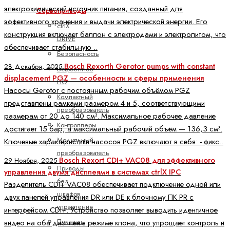
электрохимический источник питания, созданный для
Сервоприводы
эффективного хранения и выдачи электрической энергии. Его
ctrlX
конструкция включает баллон с электродами и электролитом, что
DRIVE
обеспечивает стабильную ..
Безопасность
Bosch Rexorth Gerotor pumps with constant
28 Декабря, 2025
Встроенное
displacement PGZ — особенности и сферы применения
ПО
Насосы Gerotor с постоянным рабочим объёмом PGZ
Компактный
представлены рамками размером 4 и 5, соответствующими
преобразователь
размерам от 20 до 140 см³. Максимальное рабочее давление
Контроллеры
достигает 15 бар, а максимальный рабочий объём — 136,3 см³.
Модульный
Ключевые характеристики насосов PGZ включают в себя: - фикс..
преобразователь
Bosch Rexort CDI+ VAC08 для эффективного
29 Ноября, 2025
Приводы
управления двумя дисплеями в системах ctrlX IPC
без
Разделитель CDI+ VAC08 обеспечивает подключение одной или
шкафов
двух панелей управления DR или DE к блочному ПК PR с
управления
интерфейсом CDI+. Устройство позволяет выводить идентичное
Показать
видео на оба дисплея в режиме клона, что упрощает контроль и