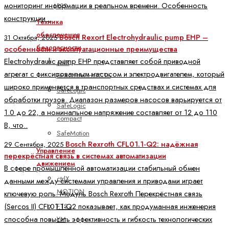
все
мониторинг информации в реальном времени. Особенность
конструкции ..
Техника
обеспечения
Bosch Rexort Electrohydraulic pump EHP –
31 Октября, 2025
безопасности
особенности и эксплуатационные преимущества
Electrohydraulic pump EHP представляет собой приводной
ctrlX
агрегат с фиксированным насосом и электродвигателем, который
БЕЗОПАСНОСТЬ
широко применяется в транспортных средствах и системах для
SafeLogic
обработки грузов. Диапазон размеров насосов варьируется от
SafeLogic
1.0 до 22, а номинальное напряжение составляет от 12 до 110
compact
В, что..
SafeMotion
Bosch Rexroth CFL01.1-Q2: надёжная
29 Сентября, 2025
Управление
перекрёстная связь в системах автоматизации
движением
В сфере промышленной автоматизации стабильный обмен
ctrlX
данными между системами управления и приводами играет
MOTION
ключевую роль. Модуль Bosch Rexroth Перекрёстная связь
(Sercos II) CFL01.1-Q2 показывает, как продуманная инженерия
FTS -
способна повысить эффективность и гибкость технологических
YM