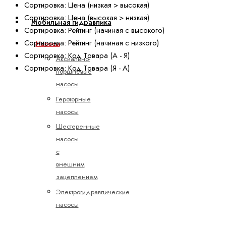
Сортировка: Цена (низкая > высокая)
Сортировка: Цена (высокая > низкая)
Мобильная гидравлика
Сортировка: Рейтинг (начиная с высокого)
Сортировка: Рейтинг (начиная с низкого)
Насосы
Сортировка: Код Товара (А - Я)
Аксиально-
Сортировка: Код Товара (Я - А)
поршневые
насосы
Героторные
насосы
Шестеренные
насосы
с
внешним
зацеплением
Электрогидравлические
насосы