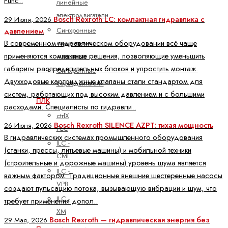
Func..
линейные
электродвигатели
Bosch Rexroth LC: компактная гидравлика с
29 Июля, 2026
Синхронные
давлением
В современном гидравлическом оборудовании всё чаще
моментные
применяются компактные решения, позволяющие уменьшить
двигатели
габариты распределительных блоков и упростить монтаж.
Синхронные
Двухходовые картриджные клапаны стали стандартом для
серводвигатели
систем, работающих под высоким давлением и с большими
ПЛК
расходами. Специалисты по гидравли..
ctrlX
Bosch Rexroth SILENCE AZPT: тихая мощность
26 Июня, 2026
PLC
В гидравлических системах промышленного оборудования
ILC -
(станки, прессы, литьевые машины) и мобильной техники
CML
(строительные и дорожные машины) уровень шума является
ILC -
важным фактором. Традиционные внешние шестеренные насосы
VPB
создают пульсацию потока, вызывающую вибрации и шум, что
ILC -
требует применения допол..
XM
Bosch Rexroth — гидравлическая энергия без
29 Мая, 2026