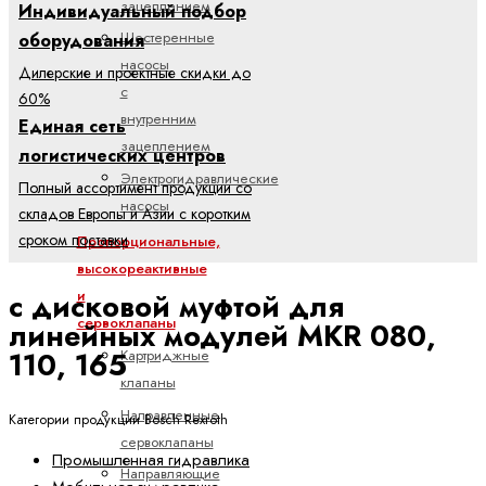
зацеплением
Индивидуальный подбор
Шестеренные
оборудования
насосы
Дилерские и проектные скидки до
с
60%
внутренним
Единая сеть
зацеплением
логистических центров
Электрогидравлические
Полный ассортимент продукции со
насосы
складов Европы и Азии с коротким
сроком поставки
Пропорциональные,
высокореактивные
с дисковой муфтой для
и
сервоклапаны
линейных модулей MKR 080,
110, 165
Картриджные
клапаны
Направленные
Категории продукции Bosch Rexroth
сервоклапаны
Промышленная гидравлика
Направляющие