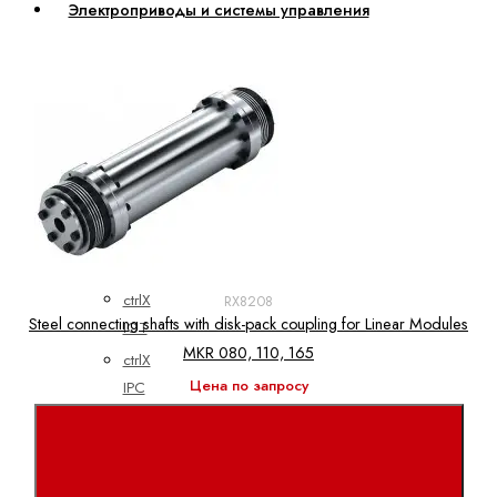
Электроприводы и системы управления
ctrlX
АВТОМАТИЗАЦИЯ
ctrlX
CORE
ctrlX
DRIVE
ctrlX
HMI
ctrlX
RX8208
Steel connecting shafts with disk-pack coupling for Linear Modules
IOT
MKR 080, 110, 165
ctrlX
Цена по запросу
IPC
ctrlX
MOTION
ctrlX