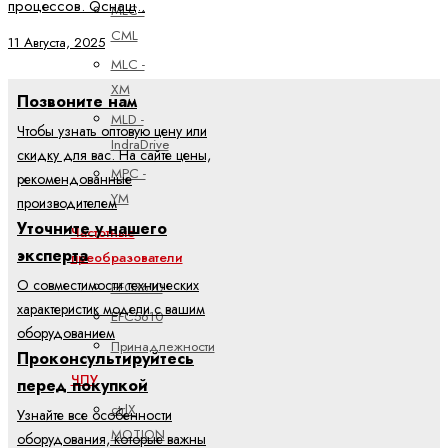
процессов. Оснащ..
MLC -
CML
11 Августа, 2025
MLC -
XM
Позвоните нам
MLD -
Чтобы узнать оптовую цену или
IndraDrive
скидку для вас. На сайте цены,
MPC -
рекомендованные
YM
производителем
Уточните у нашего
Частотные
эксперта
преобразователи
О совместимости технических
EFC3610
характеристик модели с вашим
EFC5610
оборудованием
Принадлежности
Проконсультируйтесь
ЧПУ
перед покупкой
ctrlX
Узнайте все особенности
MOTION
оборудования, которые важны