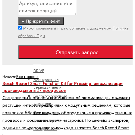
Полевая
линия
(IP67)
+ Прикрепить файл
Мною прочитаны и я даю согласие с документом
Политика
Поточный
обработки ПДн
(IP20)
Двигатели и
Отправить запрос
редукторы
ctrlX
DRIVE
Все новости
Новости
Асинхронные
Bosch Rexort Smart Function Kit for Pressing: автоматизация
серводвигатели
производственных процессов
Высокоскоростные
Специалисты в области промышленной автоматизации отмечают
двигатели
растущий интерес предприятий к модульным решениям, которые
позволяют быстрее внедрять оборудование в производственные
Планетарные
процессы и сокращать время настройки. По мнению экспертов,
серворедукторы
одним из примеров такого подхода является Bosch Rexort Smart
Синхронные