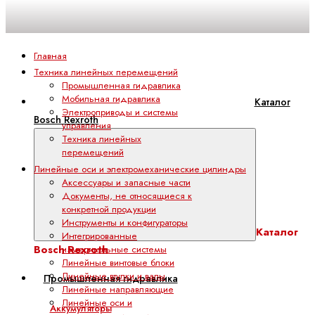
Главная
Техника линейных перемещений
Промышленная гидравлика
Мобильная гидравлика
Каталог
Электроприводы и системы
Bosch Rexroth
управления
Техника линейных
перемещений
Линейные оси и электромеханические цилиндры
Аксессуары и запасные части
Документы, не относящиеся к
конкретной продукции
Инструменты и конфигураторы
Каталог
Интегрированные
Bosch Rexroth
измерительные системы
Линейные винтовые блоки
Линейные втулки и валы
Промышленная гидравлика
Линейные направляющие
Линейные оси и
Аккумуляторы