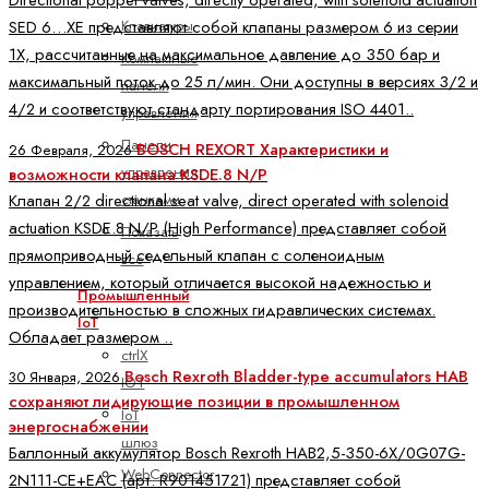
Directional poppet valves, directly operated, with solenoid actuation
Клавиатуры
SED 6…XE представляют собой клапаны размером 6 из серии
1X, рассчитанные на максимальное давление до 350 бар и
Компактные
максимальный поток до 25 л/мин. Они доступны в версиях 3/2 и
панели
4/2 и соответствуют стандарту портирования ISO 4401..
управления
Панели
BOSCH REXORT Характеристики и
26 Февраля, 2026
управления
возможности клапана KSDE.8 N/P
Клапан 2/2 directional seat valve, direct operated with solenoid
станками
actuation KSDE.8 N/P (High Performance) представляет собой
Показать
прямоприводный седельный клапан с соленоидным
все
управлением, который отличается высокой надежностью и
Промышленный
производительностью в сложных гидравлических системах.
IoT
Обладает размером ..
ctrlX
Bosch Rexroth Bladder-type accumulators HAB
30 Января, 2026
IOT
сохраняют лидирующие позиции в промышленном
IoT
энергоснабжении
шлюз
Баллонный аккумулятор Bosch Rexroth HAB2,5-350-6X/0G07G-
WebConnector
2N111-CE+EAC (арт. R901451721) представляет собой