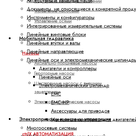
Аксессуары и запасные части
Подготовка командных значений
Документы, не относящиеся к конкретной прод
Управление насосами
Инструменты и конфигураторы
Управление осями
Интегрированные измерительные системы
Линейные винтовые блоки
Мобильная гидравлика
Линейные втулки и валы
Линейные направляющие
Насосы
Линейные оси и электромеханические цилиндр
Аксиально-поршневые насосы
Двигатели и контроллеры
Героторные насосы
Линейные оси
Шестеренные насосы с внешним
Электромеханический цилиндр
зацеплением
EMC
Электрогидравлические насосы
EMC-HP
Аксессуары для приводов
Электроприводы и системы управления
Монтажные комплекты для двигателе
Многоосевые системы
ctrlX АВТОМАТИЗАЦИЯ