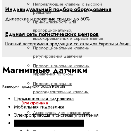
Направляющие клапаны с высокой
Индивидуальный подбор оборудования
реакцией
Дилерские и проектные скидки до 60%
Принадлежности для
пропорциональных,
Единая сеть логистических центров
высокореактивных и сервоклапанов
Полный ассортимент продукции со складов Европы и Азии 
Пропорциональные клапаны
регулирования давления
Пропорциональные клапаны
Магнитные датчики
управления потоком
Пропорциональные
Категории продукции Bosch Rexroth
распределительные клапаны
Промышленная гидравлика
Электроника
Мобильная гидравлика
Аксессуары для электроники
Электроприводы и системы управления
Клапанные усилители
Техника линейных перемещений