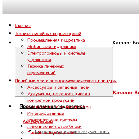
Главная
Техника линейных перемещений
Промышленная гидравлика
Каталог Bo
Мобильная гидравлика
Электроприводы и системы
управления
Техника линейных
перемещений
Линейные оси и электромеханические цилиндры
Аксессуары и запасные части
Каталог B
Документы, не относящиеся к
конкретной продукции
Промышленная гидравлика
Инструменты и конфигураторы
Интегрированные
измерительные системы
Аккумуляторы
Линейные винтовые блоки
Гидропневматические аккумуляторы
Линейные втулки и валы