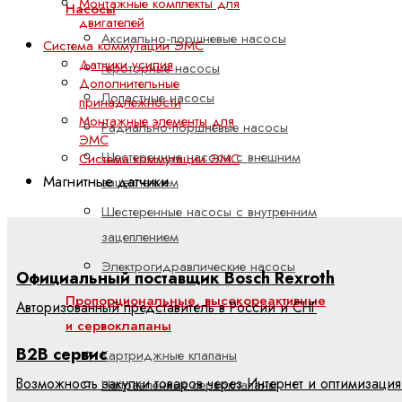
Монтажные комплекты для
Насосы
двигателей
Аксиально-поршневые насосы
Система коммутации ЭМС
Датчики усилия
Героторные насосы
Дополнительные
Лопастные насосы
принадлежности
Монтажные элементы для
Радиально-поршневые насосы
ЭМС
Шестеренные насосы с внешним
Система коммутации ЭМС
Магнитные датчики
зацеплением
Шестеренные насосы с внутренним
зацеплением
Электрогидравлические насосы
Официальный поставщик Bosch Rexroth
Пропорциональные, высокореактивные
Авторизованный представитель в России и СНГ
и сервоклапаны
B2B сервис
Картриджные клапаны
Возможность закупки товаров через Интернет и оптимизация
Направленные сервоклапаны