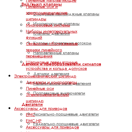
Линейные направляющие
Вкл/выкл клапаны
Линейные оси и
электромеханические
2-ходовые картриджные клапаны
цилиндры
Изолирующие клапаны
Многоосевые системы
Наборы интеллектуальных
Клапаны давления
функций
Клапаны управления потоком
Сервисное обслуживание
техники линейного
Направленные клапаны
перемещения
Шариковые передаточные
Датчики и преобразователи сигналов
устройства и кольца допусков
Датчики давления
Электромеханический цилиндр
Двигатели и контроллеры
Механические реле давления
Линейные оси
Поплавковые выключатели
Электромеханический
цилиндр
Двигатели
Аксессуары для приводов
Аксиально-поршневые двигатели
EMC
EMC-HP
Радиально-поршневые двигатели
Аксессуары для приводов