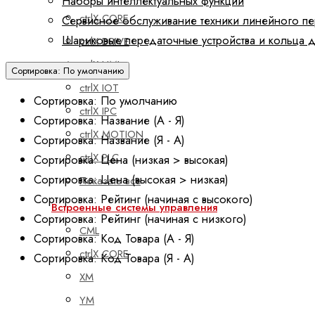
Наборы интеллектуальных функций
ctrlX CORE
Сервисное обслуживание техники линейного п
Шариковые передаточные устройства и кольца 
ctrlX DRIVE
ctrlX HMI
Сортировка: По умолчанию
ctrlX IOT
Сортировка: По умолчанию
ctrlX IPC
Сортировка: Название (А - Я)
ctrlX MOTION
Сортировка: Название (Я - А)
ctrlX PLC
Сортировка: Цена (низкая > высокая)
Сортировка: Цена (высокая > низкая)
Показать все
Сортировка: Рейтинг (начиная с высокого)
Встроенные системы управления
Сортировка: Рейтинг (начиная с низкого)
CML
Сортировка: Код Товара (А - Я)
ctrlX CORE
Сортировка: Код Товара (Я - А)
XM
YM