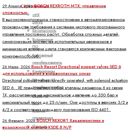
BOSCH REXROTH MTX: управление
29 Апреля, 2026
Сервоприводы
сложностью
ctrlX
В высокотехнологичном станкостроении и автоматизированном
DRIVE
производстве требования к системам числового программного
Безопасность
управления постоянно растут. Обработка сложных деталей,
Встроенное
синхронизация множества исполнительных механизмов и
ПО
минимизация времени цикла становятся критическими факторами
Компактный
конкурентоспособ..
преобразователь
Bosch Rexort Directional poppet valves SED 6
26 Марта, 2026
Контроллеры
для использования в взрывоопасных зонах
Модульный
Directional poppet valves, directly operated, with solenoid actuation
преобразователь
SED 6…XE представляют собой клапаны размером 6 из серии
1X, рассчитанные на максимальное давление до 350 бар и
Приводы
максимальный поток до 25 л/мин. Они доступны в версиях 3/2 и
без
4/2 и соответствуют стандарту портирования ISO 4401..
шкафов
управления
BOSCH REXORT Характеристики и
26 Февраля, 2026
Показать
возможности клапана KSDE.8 N/P