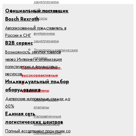
зацеплением
Официальный поставщик
Шестеренные
насосы
Bosch Rexroth
с
Авторизованный представитель в
внутренним
России и СНГ
зацеплением
B2B сервис
Электрогидравлические
Возможность закупки товаров
насосы
через Интернет и оптимизация
логистических и финансовых
Пропорциональные,
ресурсов
высокореактивные
Индивидуальный подбор
и
оборудования
сервоклапаны
Дилерские и проектные скидки до
Картриджные
60%
клапаны
Единая сеть
Направленные
логистических центров
сервоклапаны
Полный ассортимент продукции со
Направляющие