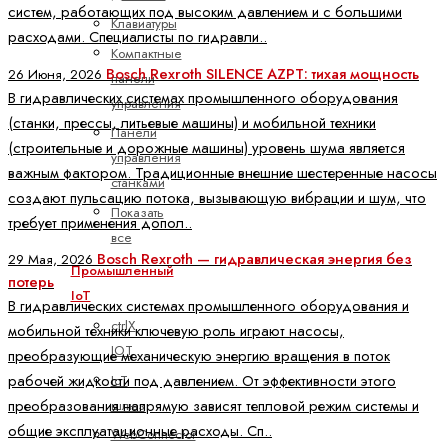
систем, работающих под высоким давлением и с большими
Клавиатуры
расходами. Специалисты по гидравли..
Компактные
Bosch Rexroth SILENCE AZPT: тихая мощность
26 Июня, 2026
панели
В гидравлических системах промышленного оборудования
управления
(станки, прессы, литьевые машины) и мобильной техники
Панели
(строительные и дорожные машины) уровень шума является
управления
важным фактором. Традиционные внешние шестеренные насосы
станками
создают пульсацию потока, вызывающую вибрации и шум, что
Показать
требует применения допол..
все
Bosch Rexroth — гидравлическая энергия без
29 Мая, 2026
Промышленный
потерь
IoT
В гидравлических системах промышленного оборудования и
ctrlX
мобильной техники ключевую роль играют насосы,
IOT
преобразующие механическую энергию вращения в поток
рабочей жидкости под давлением. От эффективности этого
IoT
преобразования напрямую зависят тепловой режим системы и
шлюз
общие эксплуатационные расходы. Сп..
WebConnector