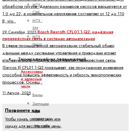
MTX -
обработки грузов. Диапазон размеров насосов варьируется от
CML
1.0 до 22, а номинальное напряжение составляет от 12 до 110
MTX -
В, что..
XM
Bosch Rexroth CFL01.1-Q2: надёжная
29 Сентября, 2025
MTX
перекрёстная связь в системах автоматизации
micro
В сфере промышленной автоматизации стабильный обмен
данными между системами управления и приводами играет
Техника линейных перемещений
ключевую роль. Модуль Bosch Rexroth Перекрёстная связь
(Sercos II) CFL01.1-Q2 показывает, как продуманная инженерия
Аксессуары
способна повысить эффективность и гибкость технологических
и запасные
процессов. Оснащ..
части
11 Августа, 2025
Винты
Заглушки
Позвоните нам
для
монтажных
Чтобы узнать оптовую цену или
отверстий
скидку для вас. На сайте цены,