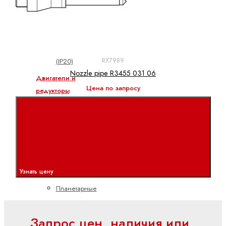
Полевая
линия
(IP67)
Поточный
RX7989
(IP20)
Nozzle pipe R3455 031 06
Двигатели и
Цена по запросу
редукторы
ctrlX
DRIVE
Асинхронные
серводвигатели
Высокоскоростные
Узнать цену
двигатели
Планетарные
серворедукторы
Синхронные
Запрос цен, наличия или