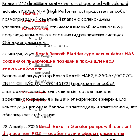
все
Клапан 2/2 directional seat valve, direct operated with solenoid
actuation KSDE.8 N/P (High Performance) представляет собой
Техника
прямоприводный седельный клапан с соленоидным
обеспечения
управлением, который отличается высокой надежностью и
безопасности
производительностью в сложных гидравлических системах.
ctrlX
Обладает размером ..
БЕЗОПАСНОСТЬ
Bosch Rexroth Bladder-type accumulators HAB
30 Января, 2026
SafeLogic
сохраняют лидирующие позиции в промышленном
SafeLogic
энергоснабжении
compact
Баллонный аккумулятор Bosch Rexroth HAB2,5-350-6X/0G07G-
SafeMotion
2N111-CE+EAC (арт. R901451721) представляет собой
электрохимический источник питания, созданный для
Управление
эффективного хранения и выдачи электрической энергии. Его
движением
конструкция включает баллон с электродами и электролитом, что
ctrlX
обеспечивает стабильную ..
MOTION
Bosch Rexorth Gerotor pumps with constant
FTS -
28 Декабря, 2025
displacement PGZ — особенности и сферы применения
YM