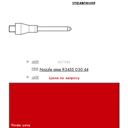
Электроприводы и системы управления
ctrlX
АВТОМАТИЗАЦИЯ
ctrlX
CORE
ctrlX
DRIVE
ctrlX
RX7988
HMI
Nozzle pipe R3455 030 44
ctrlX
Цена по запросу
IOT
ctrlX
IPC
ctrlX
MOTION
ctrlX
Узнать цену