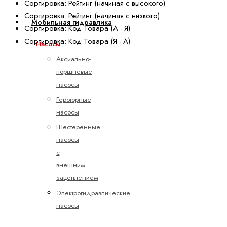
Сортировка: Рейтинг (начиная с высокого)
Сортировка: Рейтинг (начиная с низкого)
Мобильная гидравлика
Сортировка: Код Товара (А - Я)
Сортировка: Код Товара (Я - А)
Насосы
Аксиально-
поршневые
насосы
Героторные
насосы
Шестеренные
насосы
с
внешним
зацеплением
Электрогидравлические
насосы