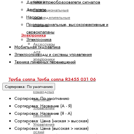
потоком
Датчики и преобразователи сигналов
Двигатели
Пропорциональные
Насосы
распределительные
Пропорциональные, высокореактивные и
клапаны
сервоклапаны
Электроника
Электроника
Аксессуары
Мобильная гидравлика
для
Электроприводы и системы управления
электроники
Техника линейных перемещений
Клапанные
Насадочная труба R3455 030 44
усилители
Труба сопла Труба сопла R3455 031 06
Подготовка
Сортировка: По умолчанию
командных
Сортировка: По умолчанию
значений
Сортировка: Название (А - Я)
Управление
Сортировка: Название (Я - А)
насосами
Сортировка: Цена (низкая > высокая)
Управление
Сортировка: Цена (высокая > низкая)
осями