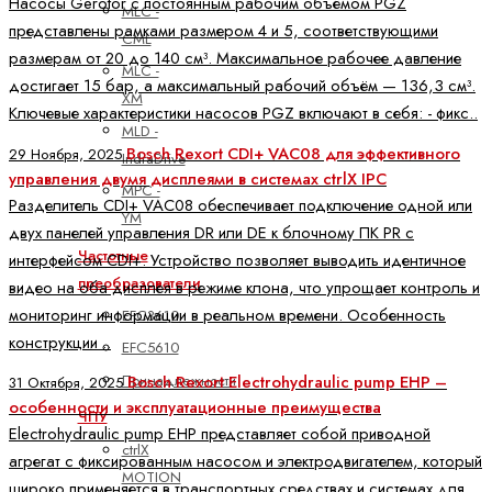
Насосы Gerotor с постоянным рабочим объёмом PGZ
MLC -
представлены рамками размером 4 и 5, соответствующими
CML
размерам от 20 до 140 см³. Максимальное рабочее давление
MLC -
достигает 15 бар, а максимальный рабочий объём — 136,3 см³.
XM
Ключевые характеристики насосов PGZ включают в себя: - фикс..
MLD -
Bosch Rexort CDI+ VAC08 для эффективного
29 Ноября, 2025
IndraDrive
управления двумя дисплеями в системах ctrlX IPC
MPC -
Разделитель CDI+ VAC08 обеспечивает подключение одной или
YM
двух панелей управления DR или DE к блочному ПК PR с
Частотные
интерфейсом CDI+. Устройство позволяет выводить идентичное
преобразователи
видео на оба дисплея в режиме клона, что упрощает контроль и
мониторинг информации в реальном времени. Особенность
EFC3610
конструкции ..
EFC5610
Принадлежности
Bosch Rexort Electrohydraulic pump EHP –
31 Октября, 2025
особенности и эксплуатационные преимущества
ЧПУ
Electrohydraulic pump EHP представляет собой приводной
ctrlX
агрегат с фиксированным насосом и электродвигателем, который
MOTION
широко применяется в транспортных средствах и системах для