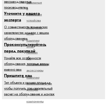
рекомендованные
Зажимные
производителем
и
Уточните у нашего
тормозные
эксперта
устройства
О совместимости технических
Кольцевые
характеристик модели с вашим
гайки
оборудованием
Комплект
Проконсультируйтесь
Smart
перед покупкой
Function
Узнайте все особенности
Kit -
оборудования, которые важны
Электрические
именно вам
аксессуары
Пришлите нам
Комплект
Тип объекта и размер площади,
интеллектуальных
чтобы получить предварительный
функций
расчет на оборудование и монтаж
-
компоненты