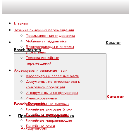
Главная
Техника линейных перемещений
Промышленная гидравлика
Мобильная гидравлика
Каталог
Электроприводы и системы
Bosch Rexroth
управления
Техника линейных
перемещений
Аксессуары и запасные части
Аксессуары и запасные части
Документы, не относящиеся к
конкретной продукции
Инструменты и конфигураторы
Каталог
Интегрированные
Bosch Rexroth
измерительные системы
Линейные винтовые блоки
Линейные втулки и валы
Промышленная гидравлика
Линейные направляющие
Линейные оси и
Аккумуляторы