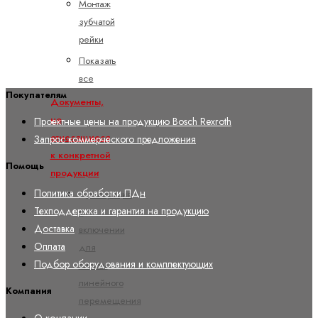
Монтаж
зубчатой
рейки
Показать
все
Покупателям
Документы,
не
Проектные цены на продукцию Bosch Rexroth
относящиеся
Запрос коммерческого предложения
к конкретной
Помощь
продукции
Политика обработки ПДн
Декларация
Техподдержка и гарантия на продукцию
о
Доставка
включении
Оплата
для
Подбор оборудования и комплектующих
систем
линейного
Компания
перемещения
О компании