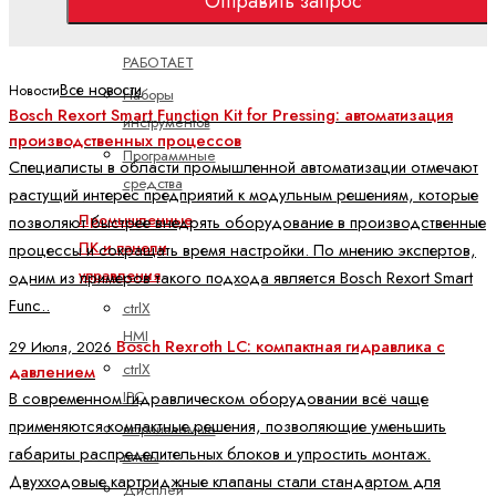
Отправить запрос
Проектирование
ctrlX
РАБОТАЕТ
Все новости
Новости
Наборы
Bosch Rexort Smart Function Kit for Pressing: автоматизация
инструментов
производственных процессов
Программные
Специалисты в области промышленной автоматизации отмечают
средства
растущий интерес предприятий к модульным решениям, которые
Промышленные
позволяют быстрее внедрять оборудование в производственные
ПК и панели
процессы и сокращать время настройки. По мнению экспертов,
управления
одним из примеров такого подхода является Bosch Rexort Smart
Func..
ctrlX
HMI
Bosch Rexroth LC: компактная гидравлика с
29 Июля, 2026
ctrlX
давлением
IPC
В современном гидравлическом оборудовании всё чаще
применяются компактные решения, позволяющие уменьшить
встраиваемые
габариты распределительных блоков и упростить монтаж.
платы
Двухходовые картриджные клапаны стали стандартом для
Дисплей