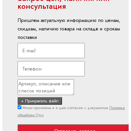
линейные
консультация
электродвигатели
Синхронные
Пришлем актуальную информацию по ценам,
моментные
скидкам, наличию товара на складе и срокам
двигатели
поставки
Синхронные
серводвигатели
ПЛК
ctrlX
PLC
ILC -
CML
ILC -
+ Прикрепить файл
VPB
Мною прочитаны и я даю согласие с документом
Политика
ILC -
обработки ПДн
XM