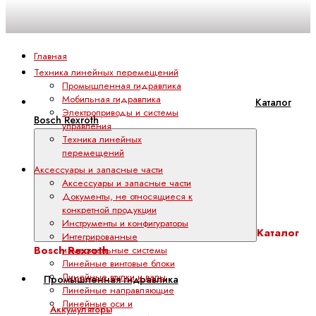
Главная
Техника линейных перемещений
Промышленная гидравлика
Мобильная гидравлика
Каталог
Электроприводы и системы
Bosch Rexroth
управления
Техника линейных
перемещений
Аксессуары и запасные части
Аксессуары и запасные части
Документы, не относящиеся к
конкретной продукции
Инструменты и конфигураторы
Каталог
Интегрированные
Bosch Rexroth
измерительные системы
Линейные винтовые блоки
Линейные втулки и валы
Промышленная гидравлика
Линейные направляющие
Линейные оси и
Аккумуляторы