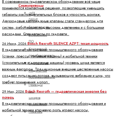
В современном гидравлическом оборудовании всё чаще
Сервоприводы
применяются компактные решения, позволяющие уменьшить
ctrlX
габариты распределительных блоков и упростить монтаж.
DRIVE
Двухходовые картриджные клапаны стали стандартом для
Безопасность
систем, работающих под высоким давлением и с большими
расходами. Специалисты по гидравли..
Встроенное
ПО
Bosch Rexroth SILENCE AZPT: тихая мощность
26 Июня, 2026
Компактный
В гидравлических системах промышленного оборудования
преобразователь
(станки, прессы, литьевые машины) и мобильной техники
(строительные и дорожные машины) уровень шума является
Контроллеры
важным фактором. Традиционные внешние шестеренные насосы
Модульный
создают пульсацию потока, вызывающую вибрации и шум, что
преобразователь
требует применения допол..
Приводы
без
Bosch Rexroth — гидравлическая энергия без
29 Мая, 2026
потерь
шкафов
В гидравлических системах промышленного оборудования и
управления
мобильной техники ключевую роль играют насосы,
Показать