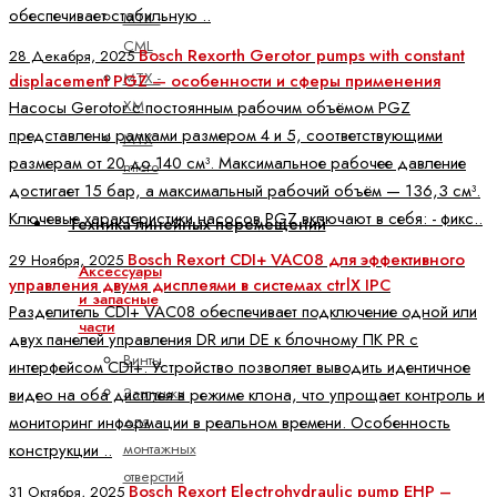
обеспечивает стабильную ..
MTX -
CML
Bosch Rexorth Gerotor pumps with constant
28 Декабря, 2025
MTX -
displacement PGZ — особенности и сферы применения
XM
Насосы Gerotor с постоянным рабочим объёмом PGZ
представлены рамками размером 4 и 5, соответствующими
MTX
размерам от 20 до 140 см³. Максимальное рабочее давление
micro
достигает 15 бар, а максимальный рабочий объём — 136,3 см³.
Ключевые характеристики насосов PGZ включают в себя: - фикс..
Техника линейных перемещений
Bosch Rexort CDI+ VAC08 для эффективного
29 Ноября, 2025
Аксессуары
управления двумя дисплеями в системах ctrlX IPC
и запасные
Разделитель CDI+ VAC08 обеспечивает подключение одной или
части
двух панелей управления DR или DE к блочному ПК PR с
Винты
интерфейсом CDI+. Устройство позволяет выводить идентичное
Заглушки
видео на оба дисплея в режиме клона, что упрощает контроль и
для
мониторинг информации в реальном времени. Особенность
монтажных
конструкции ..
отверстий
Bosch Rexort Electrohydraulic pump EHP –
31 Октября, 2025