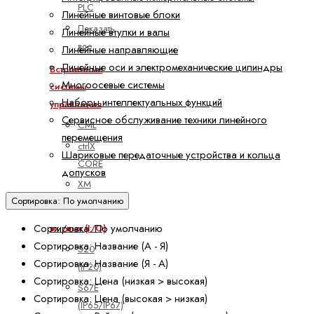
PLC
Линейные винтовые блоки
Показать
Линейные втулки и валы
все
Линейные направляющие
Линейные оси и электромеханические цилиндры
Встроенные
Многоосевые системы
системы
Наборы интеллектуальных функций
управления
Сервисное обслуживание техники линейного
CML
перемещения
ctrlX
Шариковые передаточные устройства и кольца
CORE
допусков
XM
Сортировка: По умолчанию
YM
Сортировка: По умолчанию
вх./вых (I/O)
Сортировка: Название (А - Я)
S20
Сортировка: Название (Я - А)
(IP20)
Сортировка: Цена (низкая > высокая)
S67E
Сортировка: Цена (высокая > низкая)
(IP65/IP67)