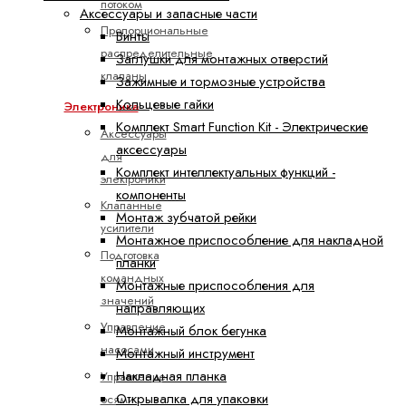
потоком
Аксессуары и запасные части
Пропорциональные
Винты
распределительные
Заглушки для монтажных отверстий
клапаны
Зажимные и тормозные устройства
Кольцевые гайки
Электроника
Комплект Smart Function Kit - Электрические
Аксессуары
аксессуары
для
Комплект интеллектуальных функций -
электроники
компоненты
Клапанные
Монтаж зубчатой рейки
усилители
Монтажное приспособление для накладной
Подготовка
планки
командных
Монтажные приспособления для
значений
направляющих
Управление
Монтажный блок бегунка
насосами
Монтажный инструмент
Накладная планка
Управление
Открывалка для упаковки
осями