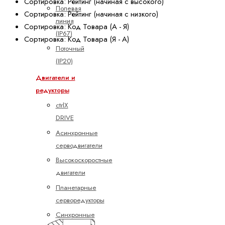
Сортировка: Рейтинг (начиная с высокого)
Полевая
Сортировка: Рейтинг (начиная с низкого)
линия
Сортировка: Код Товара (А - Я)
(IP67)
Сортировка: Код Товара (Я - А)
Поточный
(IP20)
Двигатели и
редукторы
ctrlX
DRIVE
Асинхронные
серводвигатели
Высокоскоростные
двигатели
Планетарные
серворедукторы
Синхронные