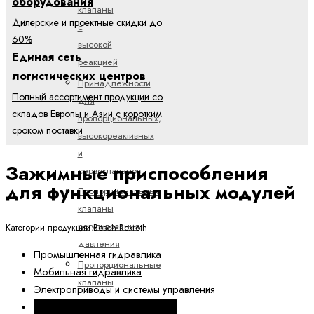
оборудования
клапаны
Дилерские и проектные скидки до
с
60%
высокой
Единая сеть
реакцией
логистических центров
Принадлежности
Полный ассортимент продукции со
для
складов Европы и Азии с коротким
пропорциональных,
сроком поставки
высокореактивных
и
Зажимные приспособления
сервоклапанов
для функциональных модулей
Пропорциональные
клапаны
регулирования
Категории продукции Bosch Rexroth
давления
Промышленная гидравлика
Пропорциональные
Мобильная гидравлика
клапаны
Электроприводы и системы управления
управления
Техника линейных перемещений