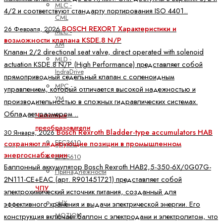
MLC -
4/2 и соответствуют стандарту портирования ISO 4401..
CML
BOSCH REXORT Характеристики и
26 Февраля, 2026
MLC -
возможности клапана KSDE.8 N/P
XM
Клапан 2/2 directional seat valve, direct operated with solenoid
MLD -
actuation KSDE.8 N/P (High Performance) представляет собой
IndraDrive
прямоприводный седельный клапан с соленоидным
MPC -
управлением, который отличается высокой надежностью и
YM
производительностью в сложных гидравлических системах.
Обладает размером ..
Частотные
преобразователи
Bosch Rexroth Bladder-type accumulators HAB
30 Января, 2026
EFC3610
сохраняют лидирующие позиции в промышленном
энергоснабжении
EFC5610
Баллонный аккумулятор Bosch Rexroth HAB2,5-350-6X/0G07G-
Принадлежности
2N111-CE+EAC (арт. R901451721) представляет собой
ЧПУ
электрохимический источник питания, созданный для
ctrlX
эффективного хранения и выдачи электрической энергии. Его
MOTION
конструкция включает баллон с электродами и электролитом, что