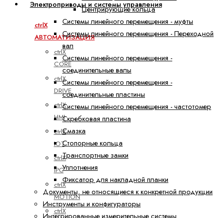
Электроприводы и системы управления
Центрирующие кольца
Системы линейного перемещения - муфты
ctrlX
Системы линейного перемещения - Переходной
АВТОМАТИЗАЦИЯ
вал
ctrlX
Системы линейного перемещения -
CORE
соединительные валы
ctrlX
Системы линейного перемещения -
DRIVE
соединительные пластины
ctrlX
Системы линейного перемещения - частотомер
HMI
Скребковая пластина
Смазка
ctrlX
Стопорные кольца
IOT
Транспортные замки
ctrlX
Уплотнения
IPC
Фиксатор для накладной планки
ctrlX
Документы, не относящиеся к конкретной продукции
MOTION
Инструменты и конфигураторы
ctrlX
Интегрированные измерительные системы