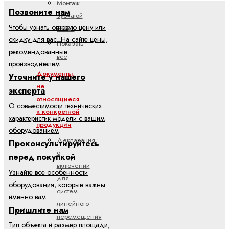
Монтаж
Позвоните нам
зубчатой
Чтобы узнать оптовую цену или
рейки
скидку для вас. На сайте цены,
Показать
рекомендованные
все
производителем
Документы,
Уточните у нашего
не
эксперта
относящиеся
О совместимости технических
к конкретной
характеристик модели с вашим
продукции
оборудованием
Декларация
Проконсультируйтесь
о
перед покупкой
включении
Узнайте все особенности
для
оборудования, которые важны
систем
именно вам
линейного
Пришлите нам
перемещения
Тип объекта и размер площади,