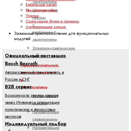
зацеплением
Кабельный канал
Квадратные гайки
Шестеренные
Планка
насосы
Скользящие блоки и пружины
с
Центрирующие кольца
внутренним
Зажимные приспособления для функциональных
модулей
зацеплением
Электрогидравлические
Официальный поставщик
насосы
Bosch Rexroth
Пропорциональные,
Авторизованный представитель в
высокореактивные
России и СНГ
и
B2B сервис
сервоклапаны
Возможность закупки товаров
Картриджные
через Интернет и оптимизация
клапаны
логистических и финансовых
Направленные
ресурсов
сервоклапаны
Индивидуальный подбор
Направляющие