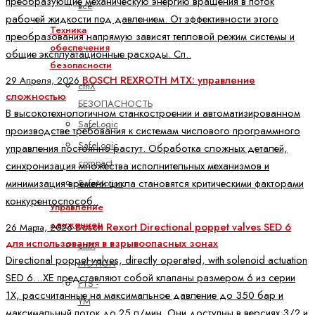
преобразующие механическую энергию вращения в поток
все
рабочей жидкости под давлением. От эффективности этого
Техника
преобразования напрямую зависят тепловой режим системы и
обеспечения
общие эксплуатационные расходы. Сп..
безопасности
BOSCH REXROTH MTX: управление
29 Апреля, 2026
ctrlX
сложностью
БЕЗОПАСНОСТЬ
В высокотехнологичном станкостроении и автоматизированном
SafeLogic
производстве требования к системам числового программного
SafeLogic
управления постоянно растут. Обработка сложных деталей,
compact
синхронизация множества исполнительных механизмов и
минимизация времени цикла становятся критическими факторами
SafeMotion
конкурентоспособ..
Управление
движением
Bosch Rexort Directional poppet valves SED 6
26 Марта, 2026
для использования в взрывоопасных зонах
ctrlX
Directional poppet valves, directly operated, with solenoid actuation
MOTION
SED 6…XE представляют собой клапаны размером 6 из серии
FTS -
1X, рассчитанные на максимальное давление до 350 бар и
YM
максимальный поток до 25 л/мин. Они доступны в версиях 3/2 и