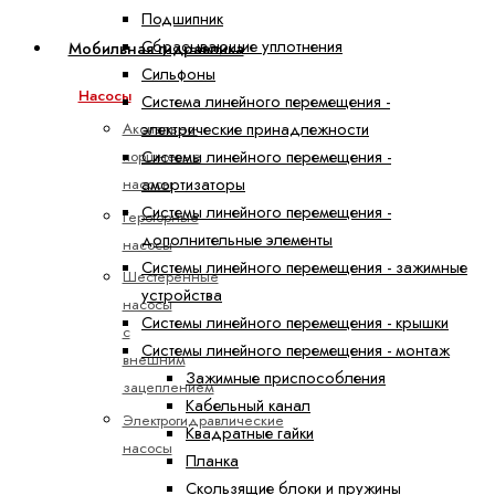
Подшипник
Сбрасывающие уплотнения
Мобильная гидравлика
Сильфоны
Насосы
Система линейного перемещения -
электрические принадлежности
Аксиально-
Системы линейного перемещения -
поршневые
амортизаторы
насосы
Системы линейного перемещения -
Героторные
дополнительные элементы
насосы
Системы линейного перемещения - зажимные
Шестеренные
устройства
насосы
Системы линейного перемещения - крышки
с
Системы линейного перемещения - монтаж
внешним
Зажимные приспособления
зацеплением
Кабельный канал
Электрогидравлические
Квадратные гайки
насосы
Планка
Скользящие блоки и пружины