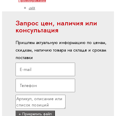
Проектирование
ctrlX
РАБОТАЕТ
Запрос цен, наличия или
Наборы
консультация
инструментов
Программные
Пришлем актуальную информацию по ценам,
средства
скидкам, наличию товара на складе и срокам
Промышленные
поставки
ПК и панели
управления
ctrlX
HMI
ctrlX
IPC
встраиваемые
платы
+ Прикрепить файл
Дисплей