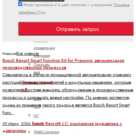
Мною прочитаны и я даю согласие с документом
Политика
Клавиатуры
обработки ПДн
Компактные
панели
Отправить запрос
управления
Панели
управления
Все новости
Новости
станками
Bosch Rexort Smart Function Kit for Pressing: автоматизация
Показать
производственных процессов
все
Специалисты в области промышленной автоматизации отмечают
растущий интерес предприятий к модульным решениям, которые
Промышленный
позволяют быстрее внедрять оборудование в производственные
IoT
процессы и сокращать время настройки. По мнению экспертов,
ctrlX
одним из примеров такого подхода является Bosch Rexort Smart
IOT
Func..
IoT
шлюз
Bosch Rexroth LC: компактная гидравлика с
29 Июля, 2026
давлением
WebConnector