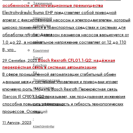
Зажимные
особенности и эксплуатационные преимущества
и
Electrohydraulic pump EHP представляет собой приводной
тормозные
агрегат с фиксированным насосом и электродвигателем, который
устройства
широко применяется в транспортных средствах и системах для
Кольцевые
обработки грузов. Диапазон размеров насосов варьируется от
гайки
1.0 до 22, а номинальное напряжение составляет от 12 до 110
В, что..
Комплект
Smart
Bosch Rexroth CFL01.1-Q2: надёжная
29 Сентября, 2025
Function
перекрёстная связь в системах автоматизации
Kit -
В сфере промышленной автоматизации стабильный обмен
Электрические
данными между системами управления и приводами играет
аксессуары
ключевую роль. Модуль Bosch Rexroth Перекрёстная связь
(Sercos II) CFL01.1-Q2 показывает, как продуманная инженерия
Комплект
способна повысить эффективность и гибкость технологических
интеллектуальных
процессов. Оснащ..
функций
-
11 Августа, 2025
компоненты