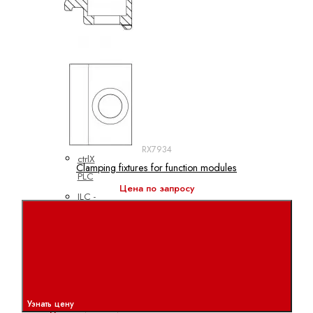
линейные
электродвигатели
Синхронные
моментные
двигатели
Синхронные
серводвигатели
ПЛК
RX7934
ctrlX
Clamping fixtures for function modules
PLC
Цена по запросу
ILC -
CML
ILC -
VPB
ILC -
XM
Узнать цену