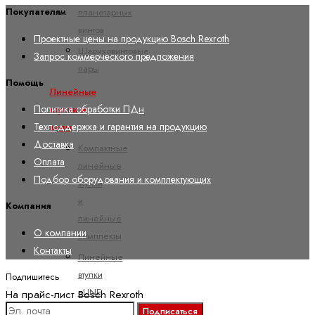
планетарных
Покупателям
винтов
Проектные цены на продукцию Bosch Rexroth
Шариковинтовые
Запрос коммерческого предложения
пары
Помощь
Линейные
Политика обработки ПДн
втулки и
Техподдержка и гарантия на продукцию
валы
Доставка
Компактные
Оплата
линейные
Подбор оборудования и комплектующих
втулки
и
Компания
линейные
О компании
комплекты
Контакты
Линейные
втулки
Подпишитесь
eLINE
На прайс-лист Bosch Rexroth
и
Подписаться