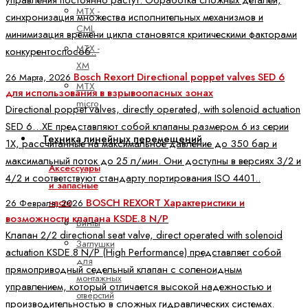
управления постоянно растут. Обработка сложных деталей,
MTX -
синхронизация множества исполнительных механизмов и
CML
минимизация времени цикла становятся критическими факторами
MTX -
конкурентоспособ..
XM
Bosch Rexort Directional poppet valves SED 6
26 Марта, 2026
MTX
для использования в взрывоопасных зонах
micro
Directional poppet valves, directly operated, with solenoid actuation
SED 6…XE представляют собой клапаны размером 6 из серии
Техника линейных перемещений
1X, рассчитанные на максимальное давление до 350 бар и
максимальный поток до 25 л/мин. Они доступны в версиях 3/2 и
Аксессуары
4/2 и соответствуют стандарту портирования ISO 4401..
и запасные
BOSCH REXORT Характеристики и
части
26 Февраля, 2026
возможности клапана KSDE.8 N/P
Винты
Клапан 2/2 directional seat valve, direct operated with solenoid
Заглушки
actuation KSDE.8 N/P (High Performance) представляет собой
для
прямоприводный седельный клапан с соленоидным
монтажных
управлением, который отличается высокой надежностью и
отверстий
производительностью в сложных гидравлических системах.