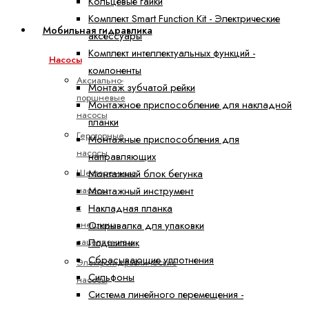
Кольцевые гайки
Комплект Smart Function Kit - Электрические
Мобильная гидравлика
аксессуары
Комплект интеллектуальных функций -
Насосы
компоненты
Аксиально-
Монтаж зубчатой рейки
поршневые
Монтажное приспособление для накладной
насосы
планки
Героторные
Монтажные приспособления для
насосы
направляющих
Шестеренные
Монтажный блок бегунка
насосы
Монтажный инструмент
с
Накладная планка
внешним
Открывалка для упаковки
зацеплением
Подшипник
Сбрасывающие уплотнения
Электрогидравлические
Сильфоны
насосы
Система линейного перемещения -