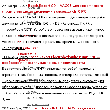
Монтаж
Bosch Rexort CDI+ VAC08 для эффективного
29 Ноября, 2025
зубчатой
управления двумя дисплеями в системах ctrlX IPC
рейки
Разделитель CDI+ VAC08 обеспечивает подключение одной или
Показать
двух панелей управления DR или DE к блочному ПК PR с
все
интерфейсом CDI+. Устройство позволяет выводить идентичное
видео на оба дисплея в режиме клона, что упрощает контроль и
Документы,
мониторинг информации в реальном времени. Особенность
не
конструкции ..
относящиеся
к конкретной
Bosch Rexort Electrohydraulic pump EHP –
31 Октября, 2025
продукции
особенности и эксплуатационные преимущества
Декларация
Electrohydraulic pump EHP представляет собой приводной
о
агрегат с фиксированным насосом и электродвигателем, который
включении
широко применяется в транспортных средствах и системах для
для
обработки грузов. Диапазон размеров насосов варьируется от
систем
1.0 до 22, а номинальное напряжение составляет от 12 до 110
линейного
В, что..
перемещения
Bosch Rexroth CFL01.1-Q2: надёжная
29 Сентября, 2025