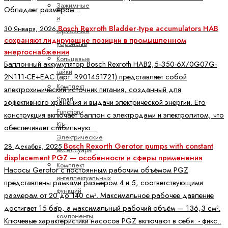
Зажимные
Обладает размером ..
и
Bosch Rexroth Bladder-type accumulators HAB
30 Января, 2026
тормозные
сохраняют лидирующие позиции в промышленном
устройства
энергоснабжении
Кольцевые
Баллонный аккумулятор Bosch Rexroth HAB2,5-350-6X/0G07G-
гайки
2N111-CE+EAC (арт. R901451721) представляет собой
Комплект
электрохимический источник питания, созданный для
Smart
эффективного хранения и выдачи электрической энергии. Его
Function
конструкция включает баллон с электродами и электролитом, что
Kit -
обеспечивает стабильную ..
Электрические
Bosch Rexorth Gerotor pumps with constant
28 Декабря, 2025
аксессуары
displacement PGZ — особенности и сферы применения
Комплект
Насосы Gerotor с постоянным рабочим объёмом PGZ
интеллектуальных
представлены рамками размером 4 и 5, соответствующими
функций
размерам от 20 до 140 см³. Максимальное рабочее давление
-
достигает 15 бар, а максимальный рабочий объём — 136,3 см³.
компоненты
Ключевые характеристики насосов PGZ включают в себя: - фикс..