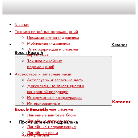
Главная
Техника линейных перемещений
Промышленная гидравлика
Мобильная гидравлика
Каталог
Электроприводы и системы
Bosch Rexroth
управления
Техника линейных
перемещений
Аксессуары и запасные части
Аксессуары и запасные части
Документы, не относящиеся к
конкретной продукции
Инструменты и конфигураторы
Каталог
Интегрированные
Bosch Rexroth
измерительные системы
Линейные винтовые блоки
Линейные втулки и валы
Промышленная гидравлика
Линейные направляющие
Линейные оси и
Аккумуляторы