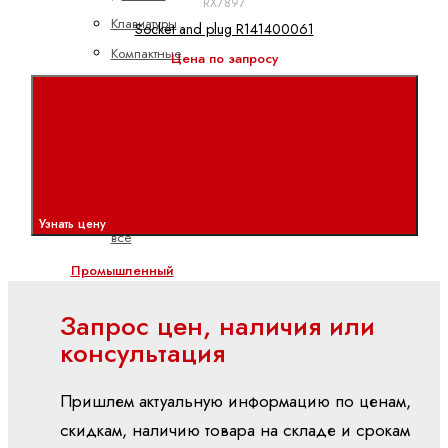
RX7897
Клавиатуры
Socket and plug R141400061
Компактные
Цена по запросу
панели
управления
Панели
управления
станками
Показать
Узнать цену
все
Промышленный
IoT
Запрос цен, наличия или
ctrlX
консультация
IOT
IoT
Пришлем актуальную информацию по ценам,
шлюз
скидкам, наличию товара на складе и срокам
WebConnector