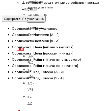
линейные
Шариковые передаточные устройства и кольца
электродвигатели
допусков
Синхронные
Сортировка: По умолчанию
моментные
двигатели
Сортировка: По умолчанию
Сортировка: Название (А - Я)
Синхронные
Сортировка: Название (Я - А)
серводвигатели
Сортировка: Цена (низкая > высокая)
ПЛК
Сортировка: Цена (высокая > низкая)
ctrlX
Сортировка: Рейтинг (начиная с высокого)
PLC
Сортировка: Рейтинг (начиная с низкого)
ILC -
Сортировка: Код Товара (А - Я)
CML
Сортировка: Код Товара (Я - А)
ILC -
VPB
ILC -
XM