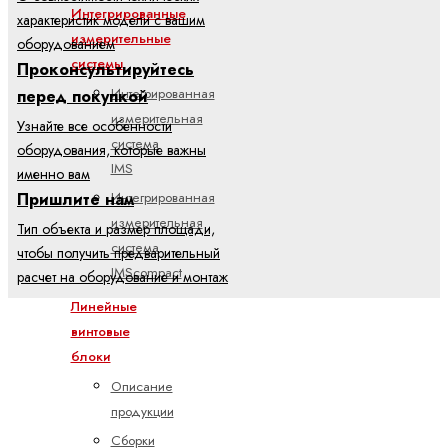
Интегрированные
характеристик модели с вашим
измерительные
оборудованием
системы
Проконсультируйтесь
Интегрированная
перед покупкой
измерительная
Узнайте все особенности
система
оборудования, которые важны
IMS
именно вам
Интегрированная
Пришлите нам
измерительная
Тип объекта и размер площади,
система
чтобы получить предварительный
IMScompact
расчет на оборудование и монтаж
Линейные
винтовые
блоки
Описание
продукции
Сборки