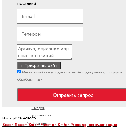
поставки
Сервоприводы
ctrlX
DRIVE
Безопасность
Встроенное
ПО
Компактный
преобразователь
+ Прикрепить файл
Контроллеры
Мною прочитаны и я даю согласие с документом
Политика
Модульный
обработки ПДн
преобразователь
Приводы
Отправить запрос
без
шкафов
управления
Все новости
Новости
Показать
Bosch Rexort Smart Function Kit for Pressing: автоматизация