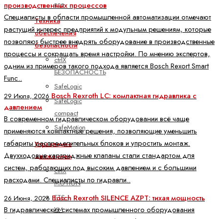
все
производственных процессов
Специалисты в области промышленной автоматизации отмечают
Техника
растущий интерес предприятий к модульным решениям, которые
обеспечения
позволяют быстрее внедрять оборудование в производственные
безопасности
процессы и сокращать время настройки. По мнению экспертов,
ctrlX
одним из примеров такого подхода является Bosch Rexort Smart
БЕЗОПАСНОСТЬ
Func..
SafeLogic
Bosch Rexroth LC: компактная гидравлика с
29 Июля, 2026
SafeLogic
давлением
compact
В современном гидравлическом оборудовании всё чаще
SafeMotion
применяются компактные решения, позволяющие уменьшить
габариты распределительных блоков и упростить монтаж.
Управление
Двухходовые картриджные клапаны стали стандартом для
движением
систем, работающих под высоким давлением и с большими
ctrlX
расходами. Специалисты по гидравли..
MOTION
FTS -
Bosch Rexroth SILENCE AZPT: тихая мощность
26 Июня, 2026
В гидравлических системах промышленного оборудования
YM