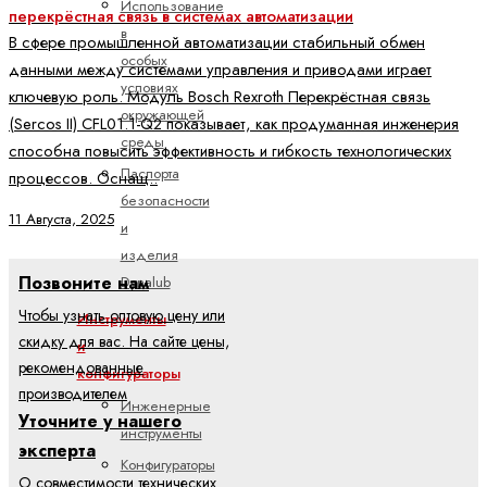
Использование
перекрёстная связь в системах автоматизации
в
В сфере промышленной автоматизации стабильный обмен
особых
данными между системами управления и приводами играет
условиях
ключевую роль. Модуль Bosch Rexroth Перекрёстная связь
окружающей
(Sercos II) CFL01.1-Q2 показывает, как продуманная инженерия
среды
способна повысить эффективность и гибкость технологических
Паспорта
процессов. Оснащ..
безопасности
11 Августа, 2025
и
изделия
Позвоните нам
Dynalub
Чтобы узнать оптовую цену или
Инструменты
скидку для вас. На сайте цены,
и
рекомендованные
конфигураторы
производителем
Инженерные
Уточните у нашего
инструменты
эксперта
Конфигураторы
О совместимости технических