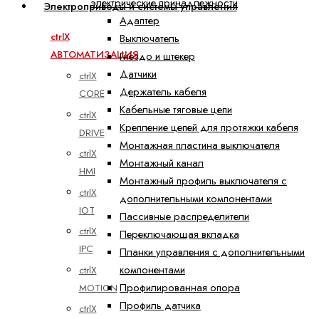
электрические принадлежности
Электроприводы и системы управления
Адаптер
ctrlX
Выключатель
АВТОМАТИЗАЦИЯ
Гнездо и штекер
Датчики
ctrlX
Держатель кабеля
CORE
Кабельные тяговые цепи
ctrlX
Крепление цепей для протяжки кабеля
DRIVE
Монтажная пластина выключателя
ctrlX
Монтажный канал
HMI
Монтажный профиль выключателя с
ctrlX
дополнительными компонентами
IOT
Пассивные распределители
ctrlX
Переключающая вкладка
IPC
Планки управления с дополнительными
компонентами
ctrlX
Профилированная опора
MOTION
Профиль датчика
ctrlX