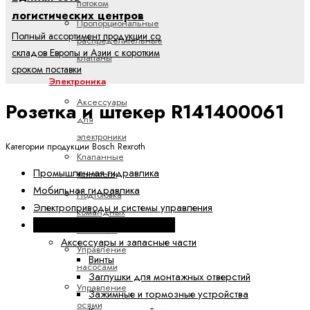
потоком
логистических центров
Пропорциональные
Полный ассортимент продукции со
распределительные
складов Европы и Азии с коротким
клапаны
сроком поставки
Электроника
Аксессуары
Розетка и штекер R141400061
для
электроники
Категории продукции Bosch Rexroth
Клапанные
Промышленная гидравлика
усилители
Мобильная гидравлика
Подготовка
Электроприводы и системы управления
командных
Техника линейных перемещений
значений
Аксессуары и запасные части
Управление
Винты
насосами
Заглушки для монтажных отверстий
Управление
Зажимные и тормозные устройства
осями