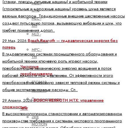
(станки, прессы, литьевые машины) и мобильной техники
MLC -
(строительные и дорожные машины) уровень шума является
CML
важным фактором. Традиционные внешние шестеренные насосы
MLC -
создают пульсацию потока, вызывающую вибрации и шум, что
XM
требует применения допол..
MLD -
Bosch Rexroth — гидравлическая энергия без
29 Мая, 2026
IndraDrive
потерь
MPC -
В гидравлических системах промышленного оборудования и
YM
мобильной техники ключевую роль играют насосы,
Частотные
преобразующие механическую энергию вращения в поток
преобразователи
рабочей жидкости под давлением. От эффективности этого
EFC3610
преобразования напрямую зависят тепловой режим системы и
общие эксплуатационные расходы. Сп..
EFC5610
Принадлежности
BOSCH REXROTH MTX: управление
29 Апреля, 2026
сложностью
ЧПУ
В высокотехнологичном станкостроении и автоматизированном
ctrlX
производстве требования к системам числового программного
MOTION