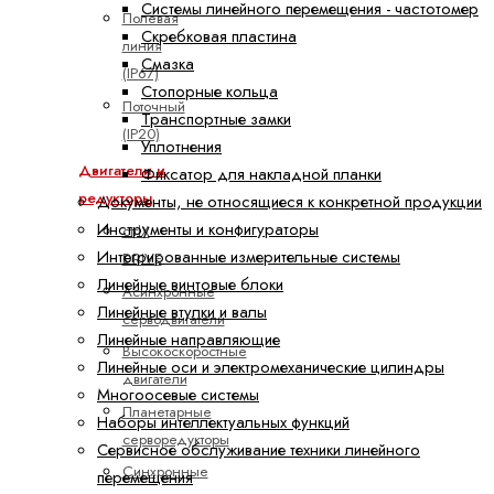
Системы линейного перемещения - частотомер
Полевая
Скребковая пластина
линия
Смазка
(IP67)
Стопорные кольца
Поточный
Транспортные замки
(IP20)
Уплотнения
Двигатели и
Фиксатор для накладной планки
редукторы
Документы, не относящиеся к конкретной продукции
Инструменты и конфигураторы
ctrlX
Интегрированные измерительные системы
DRIVE
Линейные винтовые блоки
Асинхронные
Линейные втулки и валы
серводвигатели
Линейные направляющие
Высокоскоростные
Линейные оси и электромеханические цилиндры
двигатели
Многоосевые системы
Планетарные
Наборы интеллектуальных функций
серворедукторы
Сервисное обслуживание техники линейного
Синхронные
перемещения