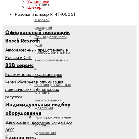
Удлинители
клапаны
Штекер
с
Розетка и штекер R141400061
высокой
реакцией
Официальный поставщик
Принадлежности
Bosch Rexroth
для
Авторизованный представитель в
пропорциональных,
России и СНГ
высокореактивных
B2B сервис
и
Возможность закупки товаров
сервоклапанов
через Интернет и оптимизация
Пропорциональные
логистических и финансовых
клапаны
ресурсов
регулирования
Индивидуальный подбор
давления
оборудования
Пропорциональные
Дилерские и проектные скидки до
клапаны
60%
управления
Единая сеть