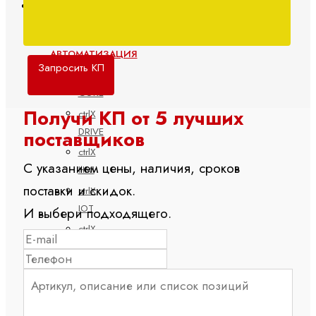
Электроприводы и системы управления
ctrlX
АВТОМАТИЗАЦИЯ
Запросить КП
ctrlX
CORE
Получи КП от 5 лучших
ctrlX
DRIVE
поставщиков
ctrlX
С указанием цены, наличия, сроков
HMI
поставки и скидок.
ctrlX
IOT
И выбери подходящего.
ctrlX
IPC
ctrlX
MOTION
ctrlX