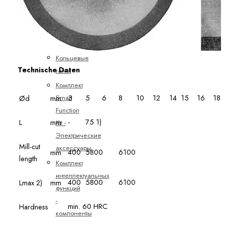
Зажимные
и
тормозные
устройства
Кольцевые
Technische Daten
гайки
Комплект
3
5
6
8
10
12
14
15
16
18
Smart
Ød
mm
Function
-
75 1)
L
mm
Kit -
Электрические
Mill-cut
аксессуары
400
5800
6100
mm
length
Комплект
интеллектуальных
400
5800
6100
Lmax 2)
mm
функций
-
min. 60 HRC
Hardness
компоненты