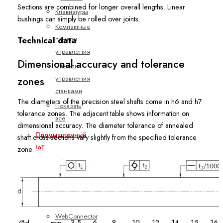
Sections are combined for longer overall lengths. Linear
Клавиатуры
bushings can simply be rolled over joints.
Компактные
панели
Technical data
управления
Dimensional accuracy and tolerance
Панели
управления
zones
станками
The diameters of the precision steel shafts come in h6 and h7
Показать
tolerance zones. The adjacent table shows information on
все
dimensional accuracy. The diameter tolerance of annealed
Промышленный
shaft cross-sections vary slightly from the specified tolerance
IoT
zone.
ctrlX
IOT
IoT
шлюз
WebConnector
3
5
6
8
10
12
14
15
16
Ød
mm