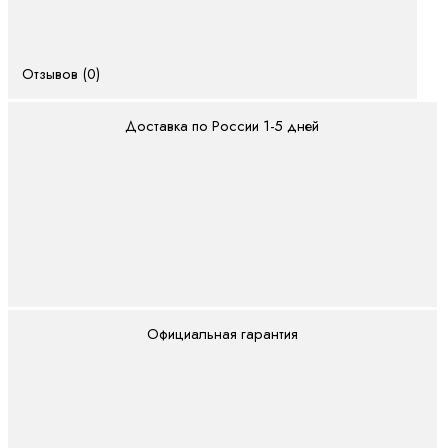
Полевая
линия
(IP67)
Отзывов (0)
Поточный
(IP20)
Доставка по России 1-5 дней
Двигатели и
редукторы
ctrlX
DRIVE
Асинхронные
серводвигатели
Высокоскоростные
Официальная гарантия
двигатели
Планетарные
серворедукторы
Синхронные