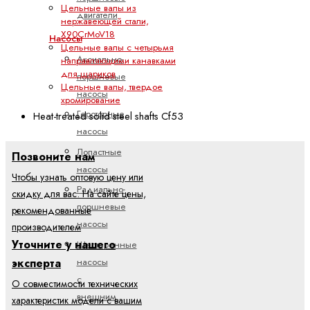
Цельные валы из
двигатели
нержавеющей стали,
X90CrMoV18
Насосы
Цельные валы с четырьмя
Аксиально-
направляющими канавками
для шариков
поршневые
Цельные валы, твердое
насосы
хромирование
Героторные
Heat-treated solid steel shafts Cf53
насосы
Лопастные
Позвоните нам
насосы
Чтобы узнать оптовую цену или
Радиально-
скидку для вас. На сайте цены,
поршневые
рекомендованные
насосы
производителем
Уточните у нашего
Шестеренные
насосы
эксперта
с
О совместимости технических
внешним
характеристик модели с вашим