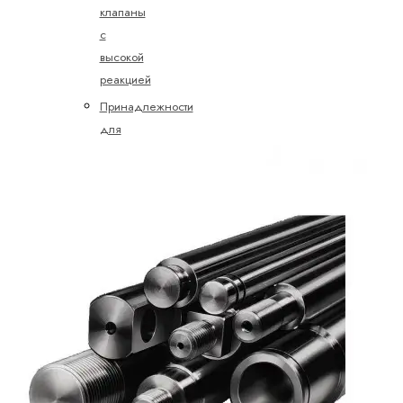
клапаны
с
высокой
реакцией
Принадлежности
для
пропорциональных,
высокореактивных
и
сервоклапанов
Пропорциональные
клапаны
регулирования
давления
Пропорциональные
клапаны
управления