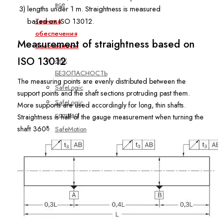
все
3)
lengths under 1 m. Straightness is measured
based on ISO 13012.
Техника
обеспечения
Measurement of straightness based on
безопасности
ISO 13012
ctrlX
БЕЗОПАСНОСТЬ
The measuring points are evenly distributed between the
SafeLogic
support points and the shaft sections protruding past them.
SafeLogic
More supports are used accordingly for long, thin shafts.
compact
Straightness is half of the gauge measurement when turning the
shaft 360°.
SafeMotion
Управление
движением
ctrlX
MOTION
FTS -
YM