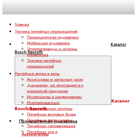
Главная
Техника линейных перемещений
Промышленная гидравлика
Мобильная гидравлика
Каталог
Электроприводы и системы
Bosch Rexroth
управления
Техника линейных
перемещений
Линейные втулки и валы
Аксессуары и запасные части
Документы, не относящиеся к
конкретной продукции
Инструменты и конфигураторы
Каталог
Интегрированные
Bosch Rexroth
измерительные системы
Линейные винтовые блоки
Линейные втулки и валы
Промышленная гидравлика
Линейные направляющие
Линейные оси и
Аккумуляторы