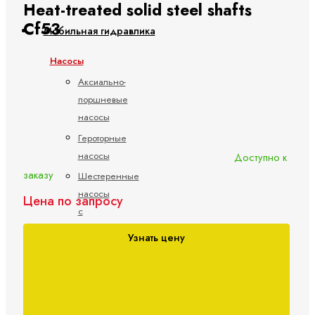
Heat-treated solid steel shafts
Cf53
Мобильная гидравлика
Насосы
Аксиально-
поршневые
насосы
Героторные
насосы
Доступно к
заказу
Шестеренные
насосы
Цена по запросу
с
внешним
Узнать цену
зацеплением
Электрогидравлические
насосы