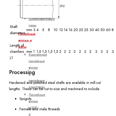
планетарных
винтов
Шариковинтовые
пары
Shaft
mm
3
4
5
8
10
12
14
16
20
25
25
30
40
50
60
80
diameters
Линейные
втулки и
Length of
валы
chamfers
mm
1
1,5
1,5
1,5
1,5
2
2
2
2
2
2
2
3
3
3
3
Компактные
L1
линейные
втулки
Processing
и
линейные
Hardened and polished steel shafts are available in mill-cut
комплекты
lengths. These can be cut to size and machined to include:
Линейные
Spigots
втулки
eLINE
Female and male threads
и