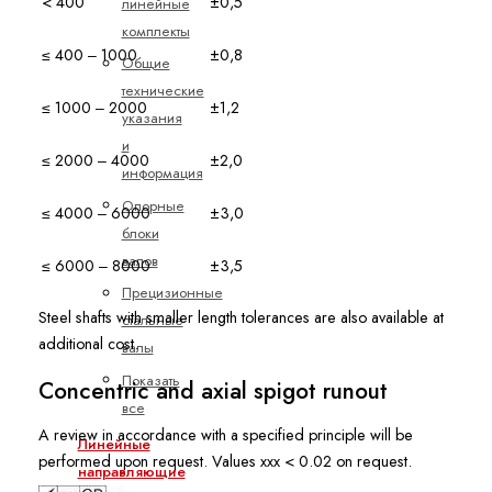
< 400
±0,5
линейные
комплекты
≤ 400 ‒ 1000
±0,8
Общие
технические
≤ 1000 ‒ 2000
±1,2
указания
и
≤ 2000 ‒ 4000
±2,0
информация
Опорные
≤ 4000 ‒ 6000
±3,0
блоки
валов
≤ 6000 ‒ 8000
±3,5
Прецизионные
Steel shafts with smaller length tolerances are also available at
стальные
additional cost.
валы
Показать
Concentric and axial spigot runout
все
A review in accordance with a specified principle will be
Линейные
performed upon request. Values xxx < 0.02 on request.
направляющие