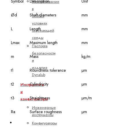
Symbol
Description
Unit
Использование
в
Ød
Shaft diameters
mm
особых
условиях
L
Length
mm
окружающей
среды
Lmax
Maximum length
mm
Паспорта
безопасности
m
Mass
kg/m
и
изделия
t1
Roundness tolerance
μm
Dynalub
t2
Cylindricity
μm
Инструменты
и
t3
Straightness
μm/m
конфигураторы
Инженерные
Ra
Surface roughness
μm
инструменты
Конфигураторы