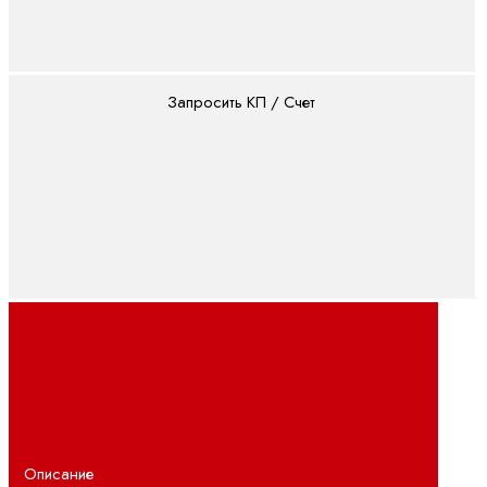
линейные
электродвигатели
Синхронные
моментные
Запросить КП / Счет
двигатели
Синхронные
серводвигатели
ПЛК
ctrlX
PLC
ILC -
CML
ILC -
VPB
ILC -
XM
Описание