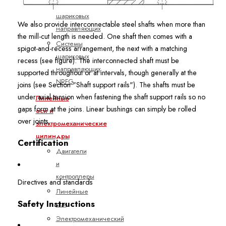
Системы
шариковых
We also provide interconnectable steel shafts when more than
направляющих
the mill-cut length is needed. One shaft then comes with a
Системы
spigot-and-recess arrangement, the next with a matching
шариковых
recess (see figure). The interconnected shaft must be
направляющих
supported throughout or at intervals, though generally at the
NRFG
joins (see Section "Shaft support rails"). The shafts must be
under axial tension when fastening the shaft support rails so no
Линейные
gaps form at the joins. Linear bushings can simply be rolled
оси и
over joints.
электромеханические
цилиндры
Certification
Двигатели
и
контроллеры
Directives and standards
Линейные
Safety Instructions
оси
Электромеханический