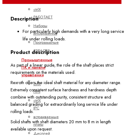
Проектирование
ctrlX
РАБОТАЕТ
Description
Наборы
For particularly high demands with a very long service
инструментов
life under rolling loads.
Программные
средства
Product description
Промышленные
As part of a linear guide, the role of the shaft places strict
ПК и панели
requirements on the materials used.
управления
Rexroth offers the ideal shaft material for any diameter range.
ctrlX
Extremely consistent surface hardness and hardness depth
HMI
combine with outstanding purity, consistent structure and
ctrlX
balanced grading for extraordinarily long service life under
IPC
rolling loads.
встраиваемые
Solid shafts with shaft diameters 20 mm to 8 m in length
платы
available upon request.
Дисплей