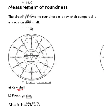
MLC -
Measurement of roundness
CML
MLC -
The drawing shows the roundness of a raw shaft compared to
XM
a precision steel shaft.
MLD -
IndraDrive
MPC -
YM
Частотные
преобразователи
EFC3610
EFC5610
Принадлежности
a) Raw shaft
ЧПУ
b) Precision shaft
ctrlX
MOTION
Shaft hardness