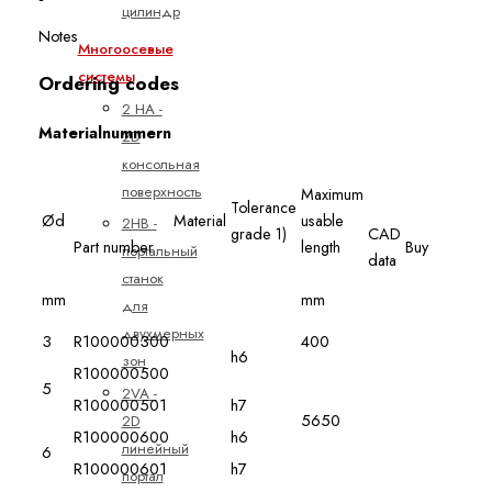
цилиндр
Notes
Многоосевые
системы
Ordering codes
2 HA -
Materialnummern
2D
консольная
поверхность
Maximum
Tolerance
Ød
Material
usable
2HB -
grade 1)
CAD
Part number
length
Buy
портальный
data
станок
mm
mm
для
двухмерных
3
R100000300
400
h6
зон
R100000500
5
2VA -
R100000501
h7
5650
2D
R100000600
h6
линейный
6
R100000601
h7
портал