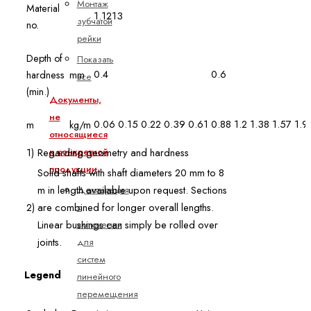
Монтаж
Material
1.1213
зубчатой
no.
рейки
Depth of
Показать
0.4
0.6
hardness
mm
все
(min.)
Документы,
не
0.06
0.15
0.22
0.39
0.61
0.88
1.2
1.38
1.57
1.9
m
kg/m
относящиеся
1)
Regarding geometry and hardness
к конкретной
продукции
Solid shafts with shaft diameters 20 mm to 8
m in length available upon request. Sections
Декларация
2)
are combined for longer overall lengths.
о
Linear bushings can simply be rolled over
включении
joints.
для
систем
Legend
линейного
перемещения