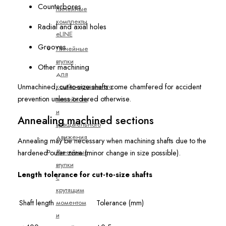
Counterbores
линейные
комплекты
Radial and axial holes
eLINE
Grooves
Линейные
втулки
Other machining
для
комбинированного
Unmachined, cut-to-size shafts come chamfered for accident
prevention unless ordered otherwise.
линейного
и
Annealing machined sections
вращательного
движения
Annealing may be necessary when machining shafts due to the
Линейные
hardened outer zone (minor change in size possible).
втулки
Length tolerance for cut-to-size shafts
с
крутящим
моментом
Shaft length
Tolerance (mm)
и