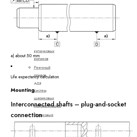
Миниатюрные
системы
шариковых
направляющих
Направляющие
для
кулачковых
a) about 50 mm
роликов
Реечный
привод
Life expectancy calculation
для
Mounting
систем
шариковых
Interconnected shafts – plug-and-socket
направляющих
connection
Роликовые
рельсовые
системы