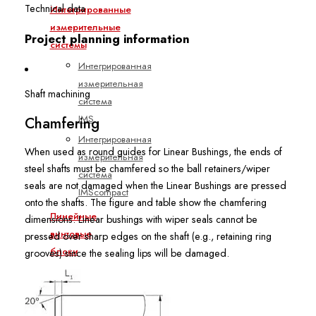
Technical data
Интегрированные
измерительные
Project planning information
системы
Интегрированная
измерительная
Shaft machining
система
IMS
Chamfering
Интегрированная
When used as round guides for Linear Bushings, the ends of
измерительная
steel shafts must be chamfered so the ball retainers/wiper
система
seals are not damaged when the Linear Bushings are pressed
IMScompact
onto the shafts. The figure and table show the chamfering
Линейные
dimensions. Linear bushings with wiper seals cannot be
винтовые
pressed over sharp edges on the shaft (e.g., retaining ring
блоки
grooves) since the sealing lips will be damaged.
Описание
продукции
Сборки