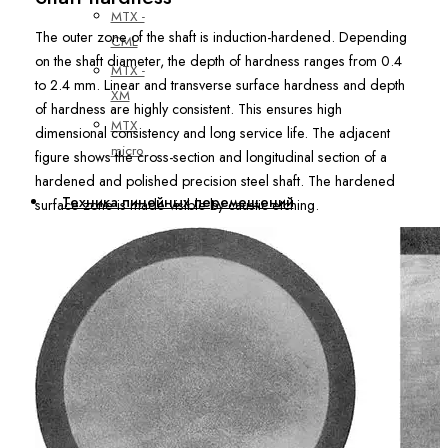
MTX -
The outer zone of the shaft is induction-hardened. Depending
CML
on the shaft diameter, the depth of hardness ranges from 0.4
MTX -
to 2.4 mm. Linear and transverse surface hardness and depth
XM
of hardness are highly consistent. This ensures high
MTX
dimensional consistency and long service life. The adjacent
micro
figure shows the cross-section and longitudinal section of a
hardened and polished precision steel shaft. The hardened
Техника линейных перемещений
surface zone is made visible by caustic etching.
Аксессуары
и запасные
части
Винты
Заглушки
для
монтажных
отверстий