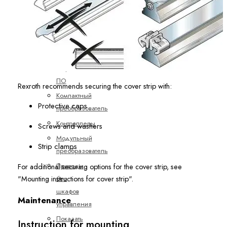
Сервоприводы
ctrlX
DRIVE
Безопасность
Встроенное
ПО
Rexroth recommends securing the cover strip with:
Компактный
Protective caps
преобразователь
Контроллеры
Screws and washers
Модульный
Strip clamps
преобразователь
Приводы
For additional securing options for the cover strip, see
без
"Mounting instructions for cover strip".
шкафов
Maintenance
управления
Показать
Instruction for mounting