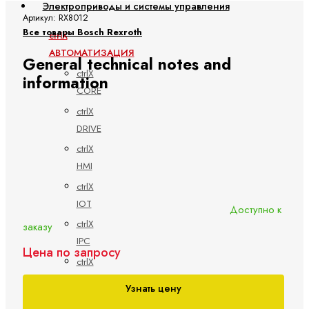
Электроприводы и системы управления
Артикул: RX8012
Все товары Bosch Rexroth
ctrlX
АВТОМАТИЗАЦИЯ
General technical notes and
ctrlX
information
CORE
ctrlX
DRIVE
ctrlX
HMI
ctrlX
IOT
Доступно к
ctrlX
заказу
IPC
Цена по запросу
ctrlX
MOTION
Узнать цену
ctrlX