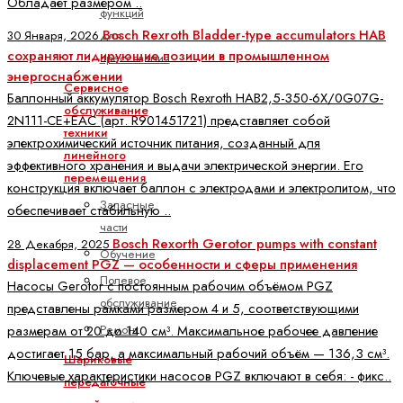
Обладает размером ..
функций
Bosch Rexroth Bladder-type accumulators HAB
для
30 Января, 2026
сохраняют лидирующие позиции в промышленном
прессования
энергоснабжении
Сервисное
Баллонный аккумулятор Bosch Rexroth HAB2,5-350-6X/0G07G-
обслуживание
2N111-CE+EAC (арт. R901451721) представляет собой
техники
электрохимический источник питания, созданный для
линейного
эффективного хранения и выдачи электрической энергии. Его
перемещения
конструкция включает баллон с электродами и электролитом, что
Запасные
обеспечивает стабильную ..
части
Bosch Rexorth Gerotor pumps with constant
28 Декабря, 2025
Обучение
displacement PGZ — особенности и сферы применения
Полевое
Насосы Gerotor с постоянным рабочим объёмом PGZ
обслуживание
представлены рамками размером 4 и 5, соответствующими
Ремонт
размерам от 20 до 140 см³. Максимальное рабочее давление
достигает 15 бар, а максимальный рабочий объём — 136,3 см³.
Шариковые
Ключевые характеристики насосов PGZ включают в себя: - фикс..
передаточные