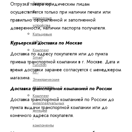
Зажимные
Отгрузка товара юридическим лицам
и
осуществляется только при наличии печати или
тормозные
правильно оформленной и заполненной
устройства
доверенности, наличии паспорта получателя.
Кольцевые
гайки
Курьерская доставка по Москве
Комплект
Доставка по адресу покупателя или до пункта
Smart
приема транспортной компании в г. Москве. Дата и
Function
время доставки заранее согласуется с менеджером
Kit -
магазина.
Электрические
аксессуары
Доставка транспортной компанией по России
Комплект
Доставка транспортной компанией по России до
интеллектуальных
пункта выдачи транспортной компании или до
функций
конечного адреса покупателя.
-
компоненты