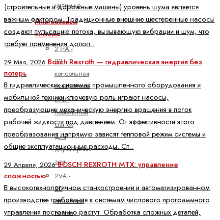
цилиндр
(строительные и дорожные машины) уровень шума является
важным фактором. Традиционные внешние шестеренные насосы
Многоосевые
создают пульсацию потока, вызывающую вибрации и шум, что
системы
требует применения допол..
2 HA -
2D
Bosch Rexroth — гидравлическая энергия без
29 Мая, 2026
потерь
консольная
В гидравлических системах промышленного оборудования и
поверхность
мобильной техники ключевую роль играют насосы,
2HB -
преобразующие механическую энергию вращения в поток
портальный
рабочей жидкости под давлением. От эффективности этого
станок
преобразования напрямую зависят тепловой режим системы и
для
общие эксплуатационные расходы. Сп..
двухмерных
зон
BOSCH REXROTH MTX: управление
29 Апреля, 2026
сложностью
2VA -
В высокотехнологичном станкостроении и автоматизированном
2D
производстве требования к системам числового программного
линейный
управления постоянно растут. Обработка сложных деталей,
портал