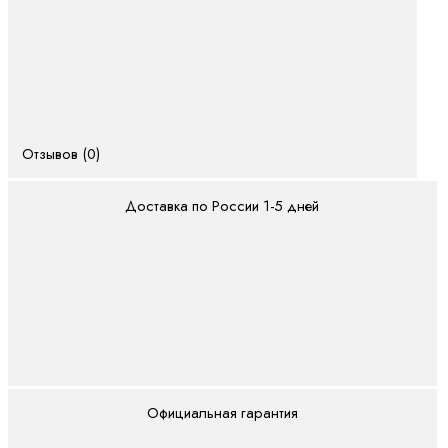
линейные
электродвигатели
Синхронные
моментные
двигатели
Синхронные
Отзывов (0)
серводвигатели
ПЛК
Доставка по России 1-5 дней
ctrlX
PLC
ILC -
CML
ILC -
VPB
ILC -
Официальная гарантия
XM