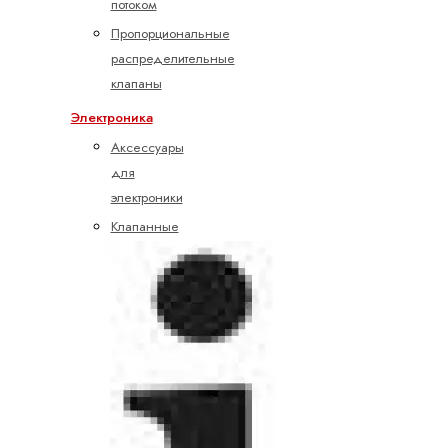
потоком
Пропорциональные
распределительные
клапаны
Электроника
Аксессуары
для
электроники
Клапанные
усилители
Подготовка
командных
значений
Управление
насосами
Управление
осями