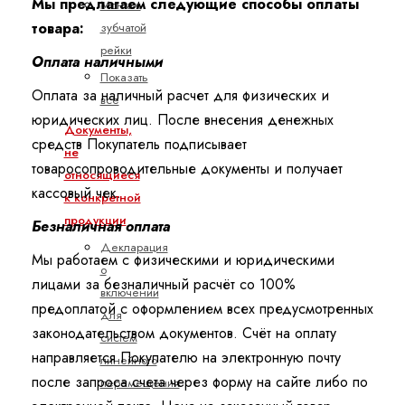
Мы предлагаем следующие способы оплаты
Монтаж
товара:
зубчатой
рейки
Оплата наличными
Показать
Оплата за наличный расчет для физических и
все
юридических лиц. После внесения денежных
Документы,
средств Покупатель подписывает
не
товаросопроводительные документы и получает
относящиеся
кассовый чек.
к конкретной
продукции
Безналичная оплата
Декларация
Мы работаем с физическими и юридическими
о
лицами за безналичный расчёт со 100%
включении
предоплатой с оформлением всех предусмотренных
для
законодательством документов. Счёт на оплату
систем
направляется Покупателю на электронную почту
линейного
после запроса счета через форму на сайте либо по
перемещения