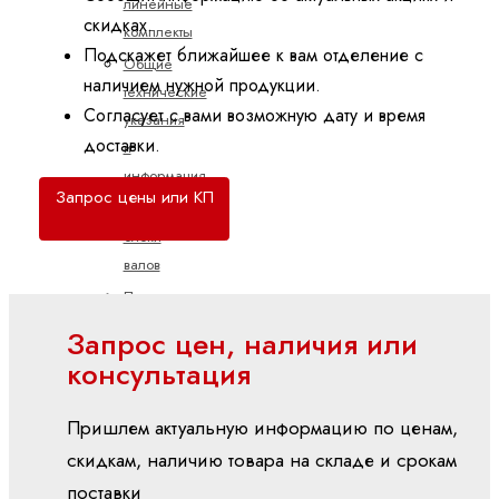
линейные
скидках.
комплекты
Подскажет ближайшее к вам отделение с
Общие
наличием нужной продукции.
технические
Согласует с вами возможную дату и время
указания
доставки.
и
информация
Запрос цены или КП
Опорные
блоки
валов
Прецизионные
стальные
Запрос цен, наличия или
валы
консультация
Показать
все
Пришлем актуальную информацию по ценам,
Линейные
скидкам, наличию товара на складе и срокам
направляющие
поставки