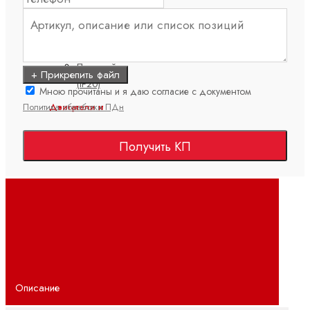
Полевая
линия
(IP67)
Поточный
+ Прикрепить файл
(IP20)
Мною прочитаны и я даю согласие с документом
Политика обработки ПДн
Двигатели и
редукторы
Получить КП
ctrlX
DRIVE
Асинхронные
серводвигатели
Высокоскоростные
двигатели
Планетарные
серворедукторы
Описание
Синхронные