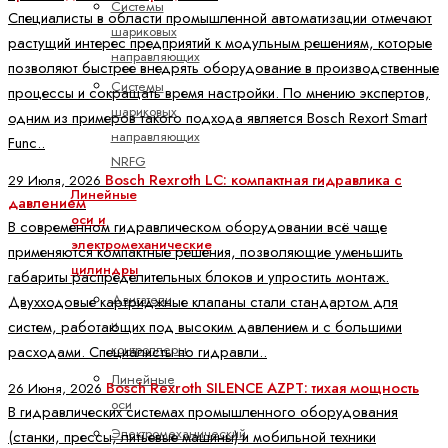
Системы
Специалисты в области промышленной автоматизации отмечают
шариковых
растущий интерес предприятий к модульным решениям, которые
направляющих
позволяют быстрее внедрять оборудование в производственные
Системы
процессы и сокращать время настройки. По мнению экспертов,
шариковых
одним из примеров такого подхода является Bosch Rexort Smart
направляющих
Func..
NRFG
Bosch Rexroth LC: компактная гидравлика с
29 Июля, 2026
Линейные
давлением
оси и
В современном гидравлическом оборудовании всё чаще
электромеханические
применяются компактные решения, позволяющие уменьшить
цилиндры
габариты распределительных блоков и упростить монтаж.
Двигатели
Двухходовые картриджные клапаны стали стандартом для
и
систем, работающих под высоким давлением и с большими
контроллеры
расходами. Специалисты по гидравли..
Линейные
Bosch Rexroth SILENCE AZPT: тихая мощность
26 Июня, 2026
оси
В гидравлических системах промышленного оборудования
Электромеханический
(станки, прессы, литьевые машины) и мобильной техники