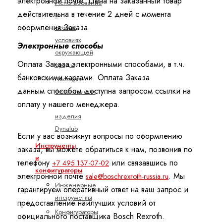
электронной почте. Цена на заказанный товар
Использование
действительна в течение 2 дней с момента
в
оформления Заказа.
особых
условиях
Электронные способы
окружающей
Оплата Заказа электронными способами, в т.ч.
среды
банковскими картами. Оплата Заказа
Паспорта
данным способом доступна запросом ссылки на
безопасности
оплату у нашего менеджера.
и
изделия
Dynalub
Если у вас возникнут вопросы по оформлению
Инструменты
заказа, вы можете обратиться к нам, позвонив по
и
телефону
или связавшись по
+7 495 137-07-02
конфигураторы
электронной почте
. Мы
sale@boschrexroth-russia.ru
Инженерные
гарантируем оперативный ответ на ваш запрос и
инструменты
предоставление наилучших условий от
Конфигураторы
официального поставщика Bosch Rexroth.