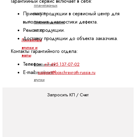
Гарантийный сервис включает в себя:
планетарных
винтов
Приемку продукции в сервисный центр для
выполнения диагностики дефекта.
Шариковинтовые
пары
Ремонт продукции.
Доставку продукции до объекта заказчика.
Линейные
втулки и
Контакты гарантийного отдела:
валы
Телефон:
+7 495 137-07-02
Компактные
E-mail:
линейные
support@boschrexroth-russia.ru
втулки
и
Запросить КП / Счет
линейные
комплекты
Линейные
втулки
eLINE
и