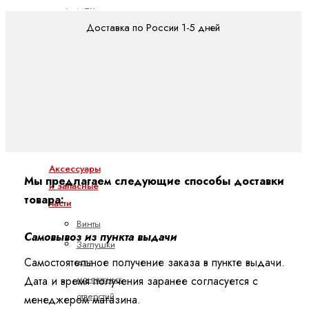
MTX -
Доставка по России 1-5 дней
CML
MTX -
XM
MTX
micro
Техника линейных перемещений
Аксессуары
Мы предлагаем следующие способы доставки
и запасные
товара:
части
Винты
Самовывоз из пункта выдачи
Заглушки
Самостоятельное получение заказа в пункте выдачи.
для
монтажных
Дата и время получения заранее согласуется с
отверстий
менеджером магазина.