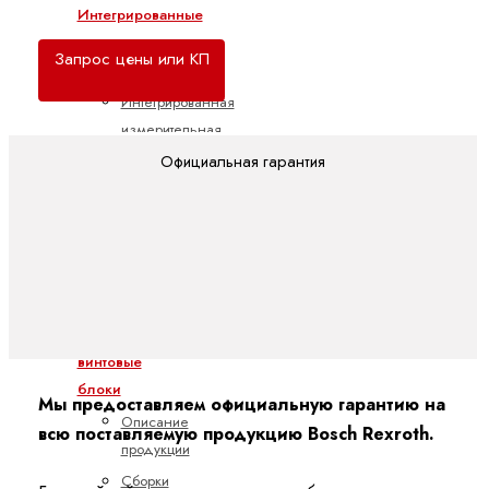
Интегрированные
измерительные
Запрос цены или КП
системы
Интегрированная
измерительная
система
Официальная гарантия
IMS
Интегрированная
измерительная
система
IMScompact
Линейные
винтовые
блоки
Мы предоставляем официальную гарантию на
Описание
всю поставляемую продукцию Bosch Rexroth.
продукции
Сборки