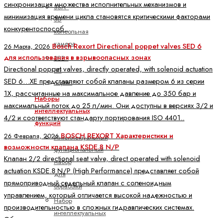
синхронизация множества исполнительных механизмов и
3SA -
минимизация времени цикла становятся критическими факторами
3D
конкурентоспособ..
консольная
камера
Bosch Rexort Directional poppet valves SED 6
26 Марта, 2026
для использования в взрывоопасных зонах
3SB -
Directional poppet valves, directly operated, with solenoid actuation
3D
SED 6…XE представляют собой клапаны размером 6 из серии
портал
1X, рассчитанные на максимальное давление до 350 бар и
Наборы
максимальный поток до 25 л/мин. Они доступны в версиях 3/2 и
интеллектуальных
4/2 и соответствуют стандарту портирования ISO 4401..
функций
BOSCH REXORT Характеристики и
26 Февраля, 2026
Интеллектуальный
возможности клапана KSDE.8 N/P
функциональный
Клапан 2/2 directional seat valve, direct operated with solenoid
набор
actuation KSDE.8 N/P (High Performance) представляет собой
для
прямоприводный седельный клапан с соленоидным
обработки
управлением, который отличается высокой надежностью и
Набор
производительностью в сложных гидравлических системах.
интеллектуальных