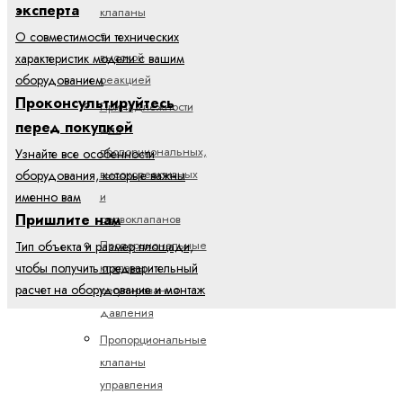
эксперта
клапаны
с
О совместимости технических
высокой
характеристик модели с вашим
реакцией
оборудованием
Проконсультируйтесь
Принадлежности
перед покупкой
для
пропорциональных,
Узнайте все особенности
высокореактивных
оборудования, которые важны
и
именно вам
Пришлите нам
сервоклапанов
Пропорциональные
Тип объекта и размер площади,
клапаны
чтобы получить предварительный
расчет на оборудование и монтаж
регулирования
давления
Пропорциональные
клапаны
управления