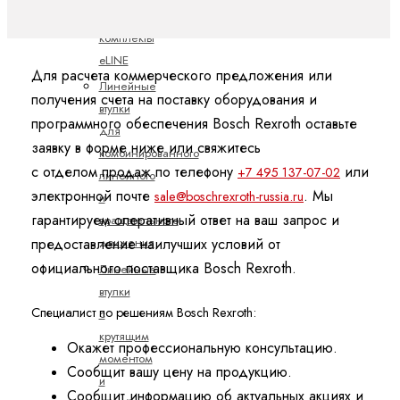
линейные
комплекты
eLINE
Для расчета коммерческого предложения или
Линейные
получения счета на поставку оборудования и
втулки
программного обеспечения Bosch Rexroth оставьте
для
заявку в форме ниже или свяжитесь
комбинированного
с отделом продаж по телефону
или
+7 495 137-07-02
линейного
электронной почте
. Мы
sale@boschrexroth-russia.ru
и
гарантируем оперативный ответ на ваш запрос и
вращательного
предоставление наилучших условий от
движения
официального поставщика Bosch Rexroth.
Линейные
втулки
Специалист по решениям Bosch Rexroth:
с
крутящим
Окажет профессиональную консультацию.
моментом
Сообщит вашу цену на продукцию.
и
Сообщит информацию об актуальных акциях и