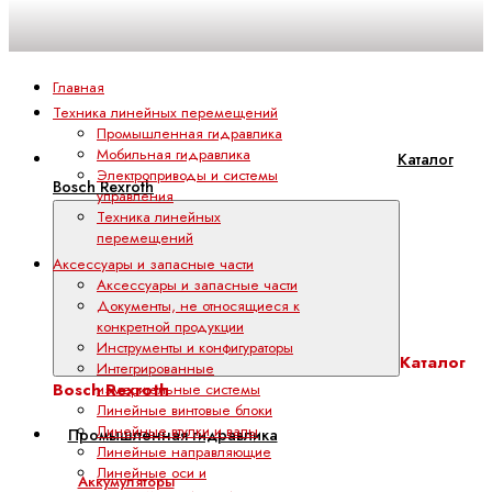
Главная
Техника линейных перемещений
Промышленная гидравлика
Мобильная гидравлика
Каталог
Электроприводы и системы
Bosch Rexroth
управления
Техника линейных
перемещений
Аксессуары и запасные части
Аксессуары и запасные части
Документы, не относящиеся к
конкретной продукции
Инструменты и конфигураторы
Каталог
Интегрированные
Bosch Rexroth
измерительные системы
Линейные винтовые блоки
Линейные втулки и валы
Промышленная гидравлика
Линейные направляющие
Линейные оси и
Аккумуляторы