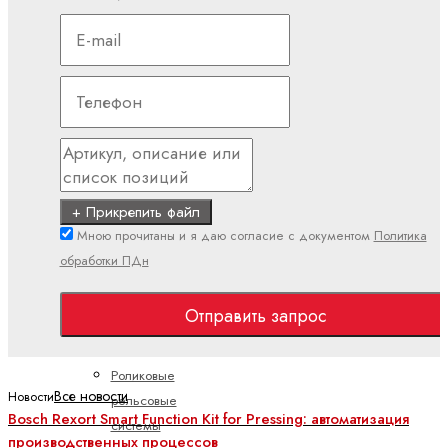
Миниатюрные
системы
шариковых
направляющих
Направляющие
для
кулачковых
роликов
+ Прикрепить файл
Реечный
Мною прочитаны и я даю согласие с документом
Политика
привод
обработки ПДн
для
систем
Отправить запрос
шариковых
направляющих
Роликовые
Все новости
Новости
рельсовые
Bosch Rexort Smart Function Kit for Pressing: автоматизация
системы
производственных процессов