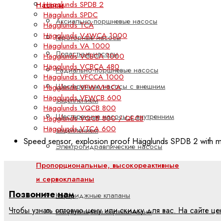
Hägglunds SPDB 2
Насосы
Hägglunds SPDC
Аксиально-поршневые насосы
Hägglunds TCA
Hägglunds V4WCA 1000
Героторные насосы
Hägglunds VA 1000
Лопастные насосы
Hägglunds VCBCA 1000
Hägglunds VCBCA 480
Радиально-поршневые насосы
Hägglunds VFCCA 1000
Шестеренные насосы с внешним
Hägglunds VFW-VHLCA
Hägglunds VFWCB 600
зацеплением
Hägglunds VQCB 800
Шестеренные насосы с внутренним
Hägglunds VQCB 800 / QECB
Hägglunds VTCA 600
зацеплением
Speed sensor, explosion proof Hägglunds SPDB 2 with m
Электрогидравлические насосы
Пропорциональные, высокореактивные
и сервоклапаны
Позвоните нам
Картриджные клапаны
Чтобы узнать оптовую цену или скидку для вас. На сайте 
Направленные сервоклапаны