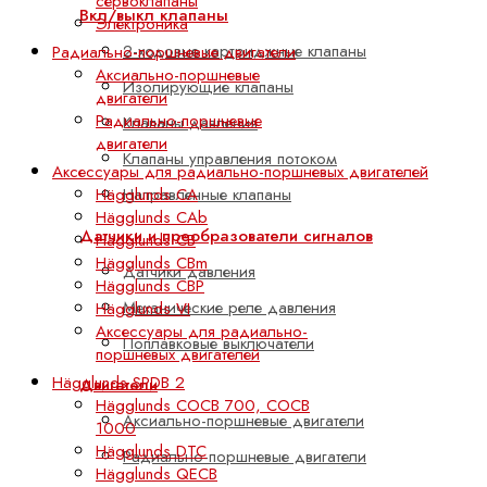
сервоклапаны
Вкл/выкл клапаны
Электроника
2-ходовые картриджные клапаны
Радиально-поршневые двигатели
Аксиально-поршневые
Изолирующие клапаны
двигатели
Радиально-поршневые
Клапаны давления
двигатели
Клапаны управления потоком
Аксессуары для радиально-поршневых двигателей
Hägglunds CA
Направленные клапаны
Hägglunds CAb
Датчики и преобразователи сигналов
Hägglunds CB
Hägglunds CBm
Датчики давления
Hägglunds CBP
Механические реле давления
Hägglunds VI
Аксессуары для радиально-
Поплавковые выключатели
поршневых двигателей
Hägglunds SPDB 2
Двигатели
Hägglunds COCB 700, COCB
Аксиально-поршневые двигатели
1000
Hägglunds DTC
Радиально-поршневые двигатели
Hägglunds QECB