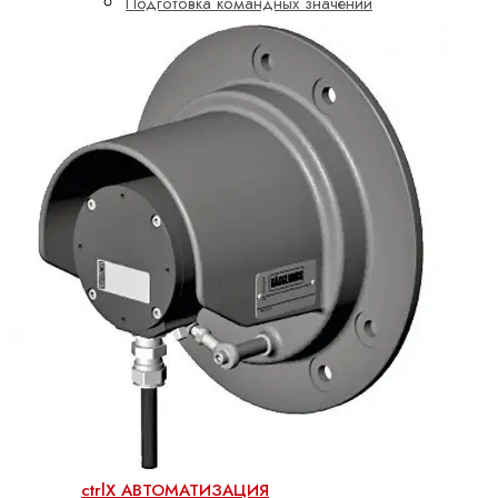
Подготовка командных значений
Управление насосами
Управление осями
Мобильная гидравлика
Насосы
Аксиально-поршневые насосы
Героторные насосы
Шестеренные насосы с внешним
зацеплением
Электрогидравлические насосы
Электроприводы и системы управления
ctrlX АВТОМАТИЗАЦИЯ