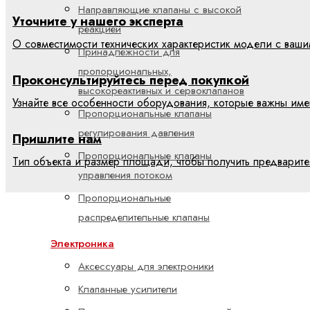
Направляющие клапаны с высокой
Уточните у нашего эксперта
реакцией
О совместимости технических характеристик модели с ваш
Принадлежности для
пропорциональных,
Проконсультируйтесь перед покупкой
высокореактивных и сервоклапанов
Узнайте все особенности оборудования, которые важны име
Пропорциональные клапаны
регулирования давления
Пришлите нам
Пропорциональные клапаны
Тип объекта и размер площади, чтобы получить предварит
управления потоком
Пропорциональные
распределительные клапаны
Электроника
Аксессуары для электроники
Клапанные усилители