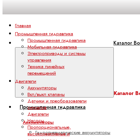
Главная
Промышленная гидравлика
Промышленная гидравлика
Каталог Bo
Мобильная гидравлика
Электроприводы и системы
управления
Техника линейных
перемещений
Двигатели
Аккумуляторы
Каталог B
Вкл/выкл клапаны
Датчики и преобразователи
Промышленная гидравлика
сигналов
Двигатели
Насосы
Аккумуляторы
Пропорциональные,
Гидропневматические аккумуляторы
высокореактивные и