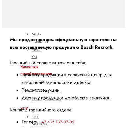
MLC -
CML
MLC -
XM
MLD -
Мы предоставляем официальную гарантию на
IndraDrive
всю поставляемую продукцию Bosch Rexroth.
MPC -
YM
Гарантийный сервис включает в себя:
Частотные
преобразователи
Приемку продукции в сервисный центр для
выполнения диагностики дефекта.
EFC3610
Ремонт продукции.
EFC5610
Доставку продукции до объекта заказчика.
Принадлежности
ЧПУ
Контакты гарантийного отдела:
ctrlX
Телефон:
+7 495 137-07-02
MOTION