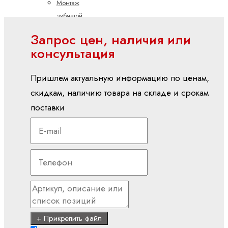
Монтаж
зубчатой
рейки
Запрос цен, наличия или
Показать
консультация
все
Документы,
Пришлем актуальную информацию по ценам,
не
скидкам, наличию товара на складе и срокам
относящиеся
поставки
к конкретной
продукции
Декларация
о
включении
для
систем
линейного
перемещения
+ Прикрепить файл