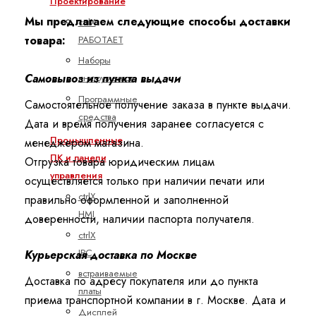
Проектирование
Мы предлагаем следующие способы доставки
ctrlX
РАБОТАЕТ
товара:
Наборы
Самовывоз из пункта выдачи
инструментов
Программные
Самостоятельное получение заказа в пункте выдачи.
средства
Дата и время получения заранее согласуется с
Промышленные
менеджером магазина.
ПК и панели
Отгрузка товара юридическим лицам
управления
осуществляется только при наличии печати или
ctrlX
правильно оформленной и заполненной
HMI
доверенности, наличии паспорта получателя.
ctrlX
IPC
Курьерская доставка по Москве
встраиваемые
Доставка по адресу покупателя или до пункта
платы
приема транспортной компании в г. Москве. Дата и
Дисплей