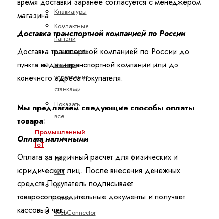
время доставки заранее согласуется с менеджером
Клавиатуры
магазина.
Компактные
Доставка транспортной компанией по России
панели
управления
Доставка транспортной компанией по России до
пункта выдачи транспортной компании или до
Панели
управления
конечного адреса покупателя.
станками
Показать
Мы предлагаем следующие способы оплаты
все
товара:
Промышленный
Оплата наличными
IoT
Оплата за наличный расчет для физических и
ctrlX
юридических лиц. После внесения денежных
IOT
средств Покупатель подписывает
IoT
товаросопроводительные документы и получает
шлюз
кассовый чек.
WebConnector