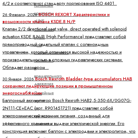
4/2 и соответствуют стандарту портирования ISO 4401..
линейные
комплекты
BOSCH REXORT Характеристики и
26 Февраля, 2026
eLINE
возможности клапана KSDE.8 N/P
Клапан 2/2 directional seat valve, direct operated with solenoid
Линейные
actuation KSDE.8 N/P (High Performance) представляет собой
втулки
прямоприводный седельный клапан с соленоидным
для
управлением, который отличается высокой надежностью и
комбинированного
производительностью в сложных гидравлических системах.
линейного
Обладает размером ..
и
вращательного
Bosch Rexroth Bladder-type accumulators HAB
30 Января, 2026
движения
сохраняют лидирующие позиции в промышленном
энергоснабжении
Линейные
Баллонный аккумулятор Bosch Rexroth HAB2,5-350-6X/0G07G-
втулки
2N111-CE+EAC (арт. R901451721) представляет собой
с
электрохимический источник питания, созданный для
крутящим
эффективного хранения и выдачи электрической энергии. Его
моментом
конструкция включает баллон с электродами и электролитом, что
и