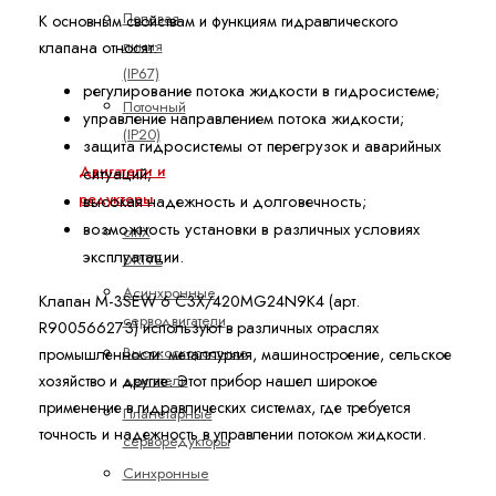
Полевая
К основным свойствам и функциям гидравлического
линия
клапана относят:
(IP67)
регулирование потока жидкости в гидросистеме;
Поточный
управление направлением потока жидкости;
(IP20)
защита гидросистемы от перегрузок и аварийных
Двигатели и
ситуаций;
редукторы
высокая надежность и долговечность;
возможность установки в различных условиях
ctrlX
эксплуатации.
DRIVE
Асинхронные
Клапан M-3SEW 6 C3X/420MG24N9K4 (арт.
серводвигатели
R900566273) используют в различных отраслях
Высокоскоростные
промышленности: металлургия, машиностроение, сельское
двигатели
хозяйство и другие. Этот прибор нашел широкое
применение в гидравлических системах, где требуется
Планетарные
точность и надежность в управлении потоком жидкости.
серворедукторы
Синхронные