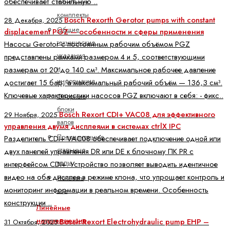
обеспечивает стабильную ..
линейные
комплекты
Bosch Rexorth Gerotor pumps with constant
28 Декабря, 2025
Общие
displacement PGZ — особенности и сферы применения
технические
Насосы Gerotor с постоянным рабочим объёмом PGZ
указания
представлены рамками размером 4 и 5, соответствующими
и
размерам от 20 до 140 см³. Максимальное рабочее давление
информация
достигает 15 бар, а максимальный рабочий объём — 136,3 см³.
Ключевые характеристики насосов PGZ включают в себя: - фикс..
Опорные
блоки
Bosch Rexort CDI+ VAC08 для эффективного
29 Ноября, 2025
валов
управления двумя дисплеями в системах ctrlX IPC
Прецизионные
Разделитель CDI+ VAC08 обеспечивает подключение одной или
стальные
двух панелей управления DR или DE к блочному ПК PR с
валы
интерфейсом CDI+. Устройство позволяет выводить идентичное
видео на оба дисплея в режиме клона, что упрощает контроль и
Показать
мониторинг информации в реальном времени. Особенность
все
конструкции ..
Линейные
направляющие
Bosch Rexort Electrohydraulic pump EHP –
31 Октября, 2025