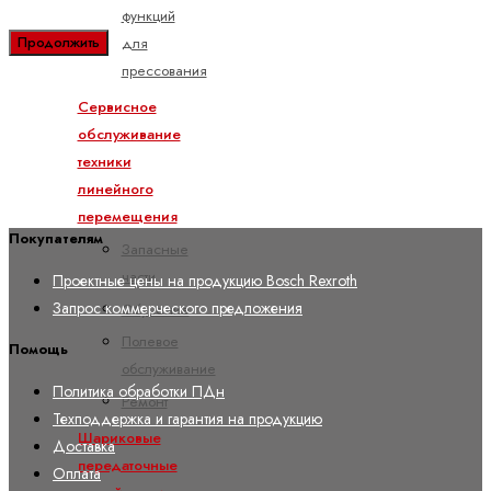
функций
для
Продолжить
прессования
Сервисное
обслуживание
техники
линейного
перемещения
Покупателям
Запасные
части
Проектные цены на продукцию Bosch Rexroth
Запрос коммерческого предложения
Обучение
Полевое
Помощь
обслуживание
Политика обработки ПДн
Ремонт
Техподдержка и гарантия на продукцию
Шариковые
Доставка
передаточные
Оплата