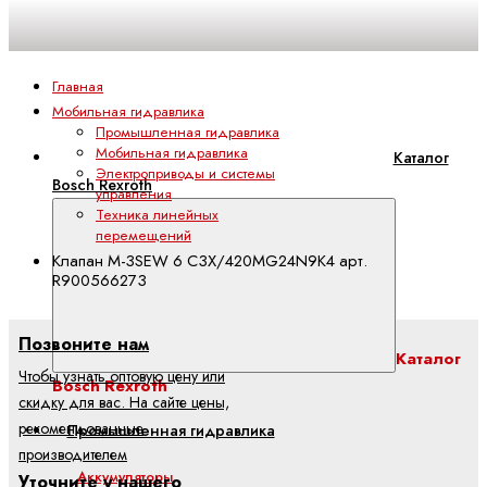
Главная
Мобильная гидравлика
Промышленная гидравлика
Мобильная гидравлика
Каталог
Электроприводы и системы
Bosch Rexroth
управления
Техника линейных
перемещений
Клапан M-3SEW 6 C3X/420MG24N9K4 арт.
R900566273
Позвоните нам
Каталог
Чтобы узнать оптовую цену или
Bosch Rexroth
скидку для вас. На сайте цены,
рекомендованные
Промышленная гидравлика
производителем
Аккумуляторы
Уточните у нашего