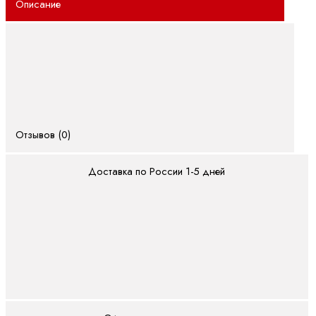
Описание
Мобильная гидравлика
Насосы
Аксиально-
поршневые
насосы
Отзывов (0)
Героторные
насосы
Доставка по России 1-5 дней
Шестеренные
насосы
с
внешним
зацеплением
Электрогидравлические
насосы