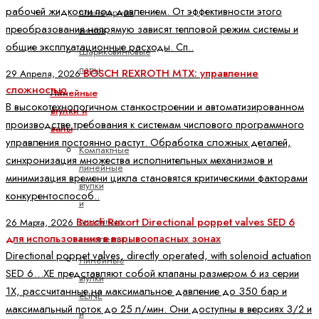
рабочей жидкости под давлением. От эффективности этого
планетарных
преобразования напрямую зависят тепловой режим системы и
винтов
общие эксплуатационные расходы. Сп..
Шариковинтовые
пары
BOSCH REXROTH MTX: управление
29 Апреля, 2026
сложностью
Линейные
В высокотехнологичном станкостроении и автоматизированном
втулки и
производстве требования к системам числового программного
валы
управления постоянно растут. Обработка сложных деталей,
Компактные
синхронизация множества исполнительных механизмов и
линейные
минимизация времени цикла становятся критическими факторами
втулки
конкурентоспособ..
и
Bosch Rexort Directional poppet valves SED 6
линейные
26 Марта, 2026
для использования в взрывоопасных зонах
комплекты
Directional poppet valves, directly operated, with solenoid actuation
Линейные
SED 6…XE представляют собой клапаны размером 6 из серии
втулки
1X, рассчитанные на максимальное давление до 350 бар и
eLINE
максимальный поток до 25 л/мин. Они доступны в версиях 3/2 и
и