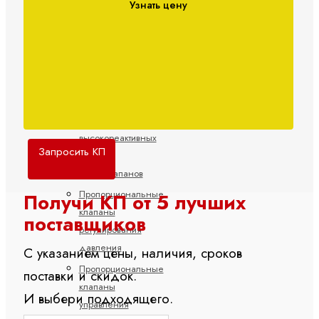
Узнать цену
клапаны
с
высокой
реакцией
Принадлежности
для
пропорциональных,
высокореактивных
Запросить КП
и
сервоклапанов
Пропорциональные
Получи КП от 5 лучших
клапаны
поставщиков
регулирования
давления
С указанием цены, наличия, сроков
Пропорциональные
поставки и скидок.
клапаны
И выбери подходящего.
управления