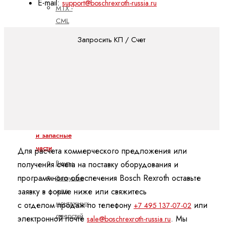
E-mail:
support@boschrexroth-russia.ru
MTX -
CML
MTX -
Запросить КП / Счет
XM
MTX
micro
Техника линейных перемещений
Аксессуары
и запасные
части
Для расчета коммерческого предложения или
Винты
получения счета на поставку оборудования и
программного обеспечения Bosch Rexroth оставьте
Заглушки
для
заявку в форме ниже или свяжитесь
монтажных
с отделом продаж по телефону
или
+7 495 137-07-02
отверстий
электронной почте
. Мы
sale@boschrexroth-russia.ru