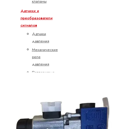
клапаны
Датчики и
преобразователи
сигналов
Датчики
давления
Механические
реле
давления
Поплавковые
выключатели
Двигатели
Аксиально-
поршневые
двигатели
Радиально-
поршневые