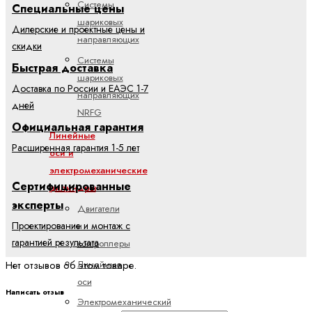
Системы
Специальные цены
шариковых
Дилерские и проектные цены и
направляющих
скидки
Системы
Быстрая доставка
шариковых
Доставка по России и ЕАЭС 1-7
направляющих
дней
NRFG
Официальная гарантия
Линейные
Расширенная гарантия 1-5 лет
оси и
электромеханические
Сертифицированные
цилиндры
эксперты
Двигатели
Проектирование и монтаж с
и
гарантией результата
контроллеры
Линейные
Нет отзывов об этом товаре.
оси
Написать отзыв
Электромеханический