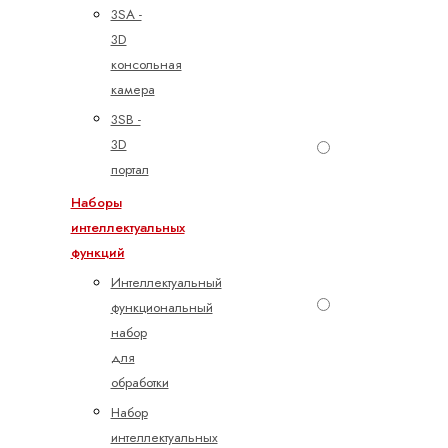
3SA -
3D
консольная
камера
3SB -
3D
портал
Наборы
интеллектуальных
функций
Интеллектуальный
функциональный
набор
для
обработки
Набор
интеллектуальных