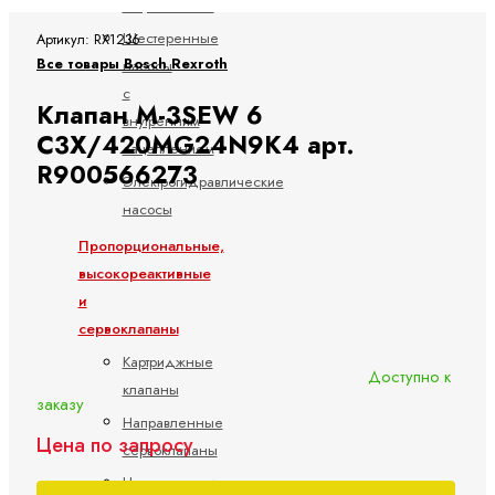
зацеплением
Шестеренные
Артикул: RX1236
Все товары Bosch Rexroth
насосы
с
Клапан M-3SEW 6
внутренним
C3X/420MG24N9K4 арт.
зацеплением
R900566273
Электрогидравлические
насосы
Пропорциональные,
высокореактивные
и
сервоклапаны
Картриджные
Доступно к
клапаны
заказу
Направленные
Цена по запросу
сервоклапаны
Направляющие