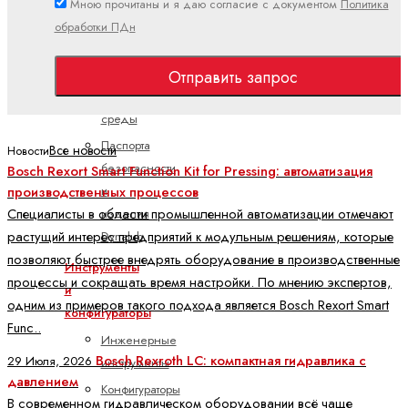
Мною прочитаны и я даю согласие с документом
Политика
Использование
обработки ПДн
в
особых
условиях
Отправить запрос
окружающей
среды
Паспорта
Все новости
Новости
безопасности
Bosch Rexort Smart Function Kit for Pressing: автоматизация
производственных процессов
и
Специалисты в области промышленной автоматизации отмечают
изделия
растущий интерес предприятий к модульным решениям, которые
Dynalub
позволяют быстрее внедрять оборудование в производственные
Инструменты
процессы и сокращать время настройки. По мнению экспертов,
и
одним из примеров такого подхода является Bosch Rexort Smart
конфигураторы
Func..
Инженерные
Bosch Rexroth LC: компактная гидравлика с
29 Июля, 2026
инструменты
давлением
Конфигураторы
В современном гидравлическом оборудовании всё чаще