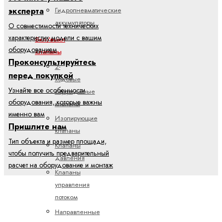
эксперта
Гидропневматические
аккумуляторы
О совместимости технических
характеристик модели с вашим
Вкл/выкл
оборудованием
клапаны
Проконсультируйтесь
2-
перед покупкой
ходовые
Узнайте все особенности
картриджные
оборудования, которые важны
клапаны
именно вам
Изолирующие
Пришлите нам
клапаны
Тип объекта и размер площади,
Клапаны
чтобы получить предварительный
давления
расчет на оборудование и монтаж
Клапаны
управления
потоком
Направленные