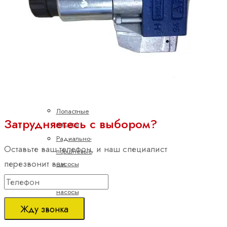
двигатели
Насосы
Аксиально-
поршневые
насосы
Героторные
насосы
Лопастные
Затрудняетесь с выбором?
насосы
Радиально-
Оставьте ваш телефон, и наш специалист
поршневые
перезвонит вам
насосы
Шестеренные
насосы
с
Жду звонка
внешним