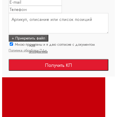
потоком
Пропорциональные
распределительные
клапаны
Электроника
+ Прикрепить файл
Аксессуары
Мною прочитаны и я даю согласие с документом
для
Политика обработки ПДн
электроники
Клапанные
Получить КП
усилители
Подготовка
командных
значений
Управление
насосами
Управление
осями