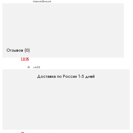
линейные
электродвигатели
Синхронные
моментные
двигатели
Синхронные
серводвигатели
Отзывов (0)
ПЛК
ctrlX
PLC
Доставка по России 1-5 дней
ILC -
CML
ILC -
VPB
ILC -
XM