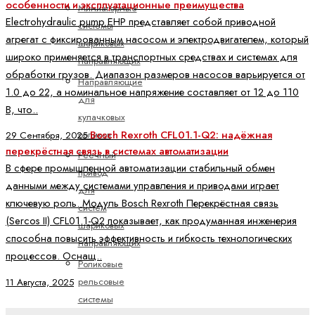
особенности и эксплуатационные преимущества
Миниатюрные
Electrohydraulic pump EHP представляет собой приводной
системы
агрегат с фиксированным насосом и электродвигателем, который
шариковых
широко применяется в транспортных средствах и системах для
направляющих
обработки грузов. Диапазон размеров насосов варьируется от
Направляющие
1.0 до 22, а номинальное напряжение составляет от 12 до 110
для
В, что..
кулачковых
Bosch Rexroth CFL01.1-Q2: надёжная
роликов
29 Сентября, 2025
перекрёстная связь в системах автоматизации
Реечный
В сфере промышленной автоматизации стабильный обмен
привод
данными между системами управления и приводами играет
для
ключевую роль. Модуль Bosch Rexroth Перекрёстная связь
систем
(Sercos II) CFL01.1-Q2 показывает, как продуманная инженерия
шариковых
способна повысить эффективность и гибкость технологических
направляющих
процессов. Оснащ..
Роликовые
рельсовые
11 Августа, 2025
системы