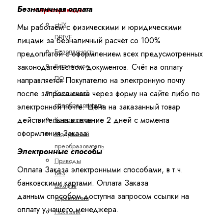
Безналичная оплата
Сервоприводы
ctrlX
Мы работаем с физическими и юридическими
DRIVE
лицами за безналичный расчёт со 100%
Безопасность
предоплатой с оформлением всех предусмотренных
Встроенное
законодательством документов. Счёт на оплату
ПО
направляется Покупателю на электронную почту
Компактный
после запроса счета через форму на сайте либо по
преобразователь
электронной почте. Цена на заказанный товар
Контроллеры
действительна в течение 2 дней с момента
оформления Заказа.
Модульный
преобразователь
Электронные способы
Приводы
Оплата Заказа электронными способами, в т.ч.
без
банковскими картами. Оплата Заказа
шкафов
данным способом доступна запросом ссылки на
управления
оплату у нашего менеджера.
Показать