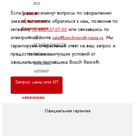
все
Если у вас возникнут вопросы по оформлению
Техника
обеспечения
заказа, вы можете обратиться к нам, позвонив по
безопасности
телефону
или связавшись по
+7 495 137-07-02
ctrlX
электронной почте
. Мы
sale@boschrexroth-russia.ru
БЕЗОПАСНОСТЬ
гарантируем оперативный ответ на ваш запрос и
предоставление наилучших условий от
SafeLogic
официального поставщика Bosch Rexroth.
SafeLogic
compact
SafeMotion
Запрос цены или КП
Управление
движением
ctrlX
Официальная гарантия
MOTION
FTS -
YM