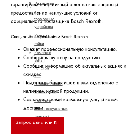
Зажимные
гарантируем оперативный ответ на ваш запрос и
и
предоставление наилучших условий от
тормозные
официального поставщика Bosch Rexroth.
устройства
Кольцевые
Специалист по решениям Bosch Rexroth:
гайки
Окажет профессиональную консультацию.
Комплект
Сообщит вашу цену на продукцию.
Smart
Сообщит информацию об актуальных акциях и
Function
скидках.
Kit -
Подскажет ближайшее к вам отделение с
Электрические
наличием нужной продукции.
аксессуары
Согласует с вами возможную дату и время
Комплект
доставки.
интеллектуальных
функций
Запрос цены или КП
-
компоненты