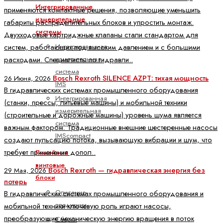
Интегрированные
применяются компактные решения, позволяющие уменьшить
измерительные
габариты распределительных блоков и упростить монтаж.
системы
Двухходовые картриджные клапаны стали стандартом для
Интегрированная
систем, работающих под высоким давлением и с большими
измерительная
расходами. Специалисты по гидравли..
система
Bosch Rexroth SILENCE AZPT: тихая мощность
26 Июня, 2026
IMS
В гидравлических системах промышленного оборудования
Интегрированная
(станки, прессы, литьевые машины) и мобильной техники
измерительная
(строительные и дорожные машины) уровень шума является
система
важным фактором. Традиционные внешние шестеренные насосы
IMScompact
создают пульсацию потока, вызывающую вибрации и шум, что
требует применения допол..
Линейные
винтовые
Bosch Rexroth — гидравлическая энергия без
29 Мая, 2026
блоки
потерь
Описание
В гидравлических системах промышленного оборудования и
продукции
мобильной техники ключевую роль играют насосы,
преобразующие механическую энергию вращения в поток
Сборки