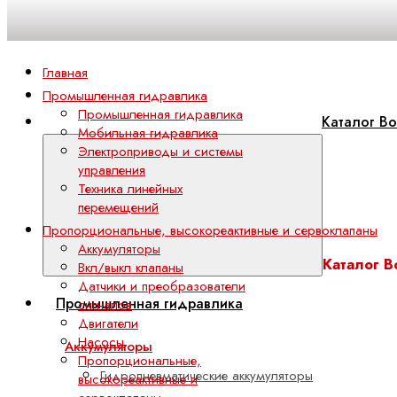
Главная
Промышленная гидравлика
Промышленная гидравлика
Каталог Bo
Мобильная гидравлика
Электроприводы и системы
управления
Техника линейных
перемещений
Пропорциональные, высокореактивные и сервоклапаны
Аккумуляторы
Каталог B
Вкл/выкл клапаны
Датчики и преобразователи
Промышленная гидравлика
сигналов
Двигатели
Насосы
Аккумуляторы
Пропорциональные,
Гидропневматические аккумуляторы
высокореактивные и