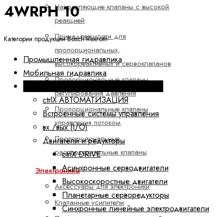
4WRPH 10
Направляющие клапаны с высокой
реакцией
Принадлежности для
Категории продукции Bosch Rexroth
пропорциональных,
Промышленная гидравлика
высокореактивных и сервоклапанов
Мобильная гидравлика
Пропорциональные клапаны
Электроприводы и системы управления
регулирования давления
ctrlX АВТОМАТИЗАЦИЯ
Пропорциональные клапаны
Встроенные системы управления
управления потоком
вх./вых (I/O)
Пропорциональные
Двигатели и редукторы
распределительные клапаны
ctrlX DRIVE
Асинхронные серводвигатели
Электроника
Высокоскоростные двигатели
Аксессуары для электроники
Планетарные серворедукторы
Клапанные усилители
Синхронные линейные электродвигатели