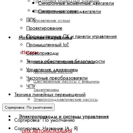
Подготовка командных значений
Синхронные моментные двигатели
Управление насосами
Синхронные серводвигатели
ПЛК
Управление осями
Проектирование
Промышленные ПК и панели управления
Мобильная гидравлика
Промышленный IoT
Насосы
Сервоприводы
Техника обеспечения безопасности
Аксиально-поршневые насосы
Управление движением
Героторные насосы
Частотные преобразователи
Шестеренные насосы с внешним
ЧПУ
зацеплением
Техника линейных перемещений
Электрогидравлические насосы
Сортировка: По умолчанию
Электроприводы и системы управления
Сортировка: По умолчанию
Сортировка: Название (А - Я)
ctrlX АВТОМАТИЗАЦИЯ