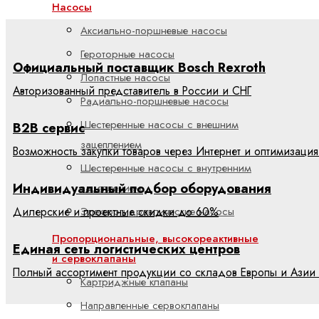
Насосы
Аксиально-поршневые насосы
Героторные насосы
Официальный поставщик Bosch Rexroth
Лопастные насосы
Авторизованный представитель в России и СНГ
Радиально-поршневые насосы
Шестеренные насосы с внешним
B2B сервис
зацеплением
Возможность закупки товаров через Интернет и оптимизация
Шестеренные насосы с внутренним
Индивидуальный подбор оборудования
зацеплением
Дилерские и проектные скидки до 60%
Электрогидравлические насосы
Пропорциональные, высокореактивные
Единая сеть логистических центров
и сервоклапаны
Полный ассортимент продукции со складов Европы и Азии 
Картриджные клапаны
Направленные сервоклапаны