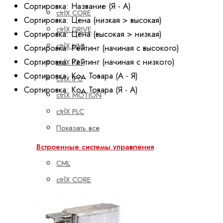
Сортировка: Название (Я - А)
ctrlX CORE
Сортировка: Цена (низкая > высокая)
ctrlX DRIVE
Сортировка: Цена (высокая > низкая)
ctrlX HMI
Сортировка: Рейтинг (начиная с высокого)
Сортировка: Рейтинг (начиная с низкого)
ctrlX IOT
Сортировка: Код Товара (А - Я)
ctrlX IPC
Сортировка: Код Товара (Я - А)
ctrlX MOTION
ctrlX PLC
Показать все
Встроенные системы управления
CML
ctrlX CORE
XM
YM